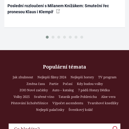
Poslední rozloučení s Milanem Knížákem: Smuteční řec
pronesou Klaus i Klempíř
Populární témata
Jak zhubnout
Nejlepší filmy 2024
Nejlepší horory
TV program
Změna času
Partie
Počasí
Kdy budou volby
ZOO Nové začátky
Auto – katalog
7 pádů Honzy Dědka
Volby 2025
Svařené víno
Tatarák podle Pohlreicha
Aloe vera
Pěstování lichořeřišnice
Výpočet ascendentu
Tvarohové knedlíky
Nejlepší palačinky
Švestkový koláč