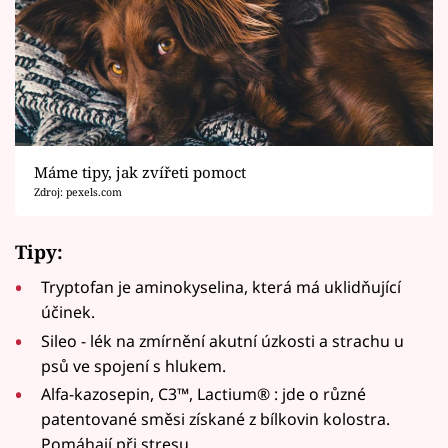
Máme tipy, jak zvířeti pomoct
Zdroj: pexels.com
Tipy:
Tryptofan je aminokyselina, která má uklidňující
účinek.
Sileo - lék na zmírnění akutní úzkosti a strachu u
psů ve spojení s hlukem.
Alfa-kazosepin, C3™, Lactium® : jde o různé
patentované směsi získané z bílkovin kolostra.
Pomáhají při stresu