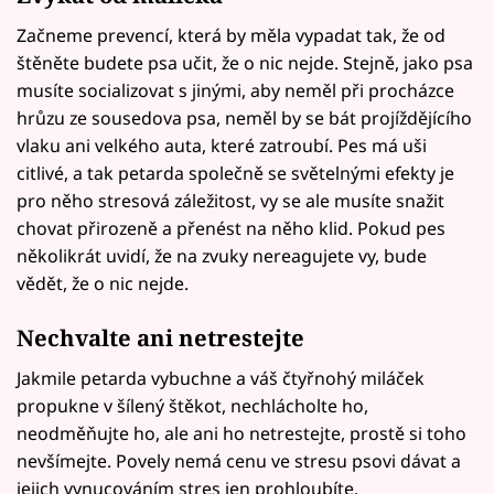
Začneme prevencí, která by měla vypadat tak, že od
štěněte budete psa učit, že o nic nejde. Stejně, jako psa
musíte socializovat s jinými, aby neměl při procházce
hrůzu ze sousedova psa, neměl by se bát projíždějícího
vlaku ani velkého auta, které zatroubí. Pes má uši
citlivé, a tak petarda společně se světelnými efekty je
pro něho stresová záležitost, vy se ale musíte snažit
chovat přirozeně a přenést na něho klid. Pokud pes
několikrát uvidí, že na zvuky nereagujete vy, bude
vědět, že o nic nejde.
Nechvalte ani netrestejte
Jakmile petarda vybuchne a váš čtyřnohý miláček
propukne v šílený štěkot, nechlácholte ho,
neodměňujte ho, ale ani ho netrestejte, prostě si toho
nevšímejte. Povely nemá cenu ve stresu psovi dávat a
jejich vynucováním stres jen prohloubíte.