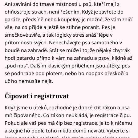
Ani zavírání do tmavé místnosti u psů, kteří mají z
ohňostroje strach, není řešením. Když je zavřete do
garáže, předsíně nebo koupelny, je možné, že vám zničí
vše, na co přijde a ještě se stihne poranit. Pes je
smečkové zvíře, a tak logicky stres snáší lépe v
přítomnosti svých. Nenechávejte psa samotného v
boudě na zahradě. Stát se může i to, že nějaký chytrák
hodí petardu přímo k vám na zahradu a psovi klidně až
„pod nos“. Dalším klasickým příběhem jsou útěky, pes
se podhrabe pod plotem, nebo ho naopak přeskočí a
už ho nemusíte najít.
Čipovat i registrovat
Když jsme u útěků, rozhodně je dobré ctít zákon a psa
mít čipovaného. Co zákon neukládá, je registrace čipu.
Pokud ale váš pes má čip bez registrace, je to k ničemu
a stejně ho podle toho nikdo domů nevrátí. Vyberte si