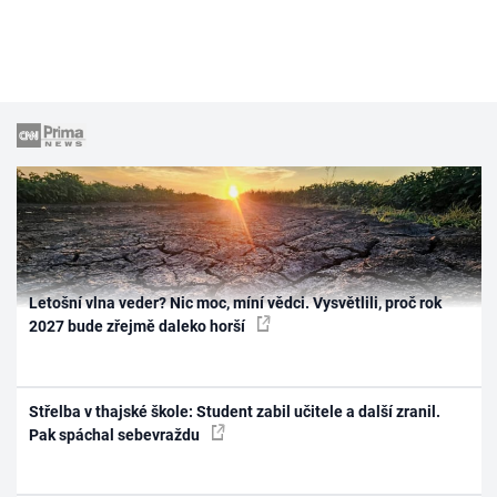
Letošní vlna veder? Nic moc, míní vědci. Vysvětlili, proč rok
2027 bude zřejmě daleko horší
Střelba v thajské škole: Student zabil učitele a další zranil.
Pak spáchal sebevraždu