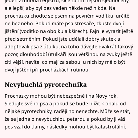
jeden z mnoha registrů, sice zatím nejsou sjednoceny,
ale lepší, aby byl pes veden někde než nikde. Na
procházku choďte se psem na pevném vodítku, určitě
ne bez něho. Pokud máte psa stresaře, zkuste dvojí
jištění (vodítko na obojku a kšírech). Fajn je vyrazit ještě
před setměním. Pokud jste udělali dobrý skutek a
adoptovali psa z útulku, na toho dávejte dvakrát takový
pozor, dlouhodobí útulkáři jsou většinou na zvuky ještě
citlivější, nevíte, co mají za sebou, u nich by mělo být
dvojí jištění při procházkách rutinou.
Nevybuchlá pyrotechnika
Procházky mohou být nebezpečné i na Nový rok.
Sledujte svého psa a pokud se bude blížit k obalu od
nějaké pyrotechniky, raději ho nenechte. Může se stát,
že se jedná o nevybuchlou petardu a pokud by ji váš
pes vzal do tlamy, následky mohou být katastrofální.