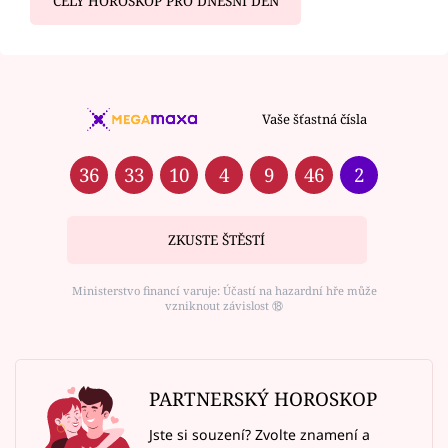
CELÝ HOROSKOP PRO DNEŠNÍ DEN
Vaše šťastná čísla
36
33
10
4
9
46
2
ZKUSTE ŠTĚSTÍ
Ministerstvo financí varuje: Účastí na hazardní hře může
vzniknout závislost ⑱
PARTNERSKÝ HOROSKOP
Jste si souzení? Zvolte znamení a