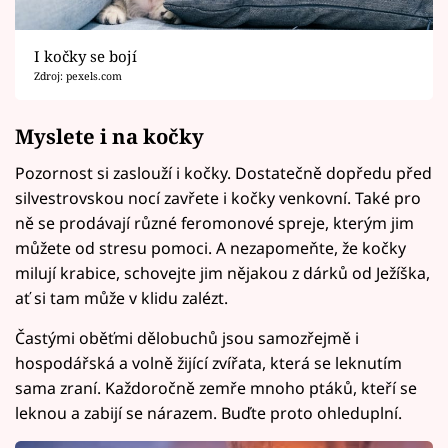
I kočky se bojí
Zdroj: pexels.com
Myslete i na kočky
Pozornost si zaslouží i kočky. Dostatečně dopředu před
silvestrovskou nocí zavřete i kočky venkovní. Také pro
ně se prodávají různé feromonové spreje, kterým jim
můžete od stresu pomoci. A nezapomeňte, že kočky
milují krabice, schovejte jim nějakou z dárků od Ježíška,
ať si tam může v klidu zalézt.
Častými oběťmi dělobuchů jsou samozřejmě i
hospodářská a volně žijící zvířata, která se leknutím
sama zraní. Každoročně zemře mnoho ptáků, kteří se
leknou a zabijí se nárazem. Buďte proto ohleduplní.