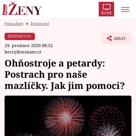
ŽIVĚ
Prima Ženy
■
Životní styl
Trendy:
Polabí
Inspekce
Prostřeno!
AYTO?
ŽIVOTNÍ STYL
SDÍLET
Módní alarm
Zrádci
Proměny
29. prosince 2020 08:52
beccy@seznam.cz
Ohňostroje a petardy:
Postrach pro naše
Témata
mazlíčky. Jak jim pomoci?
Celebrity
Vztahy
Seriály