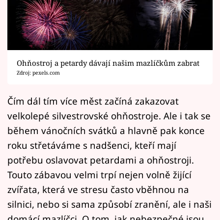
Horoskopy
Sledujte prima+
Filmový festival Karlovy Vary
Ohňostroj a petardy dávají našim mazlíčkům zabrat
Pořady
Zdroj: pexels.com
Mámy sobě
Čím dál tím více měst začíná zakazovat
velkolepé silvestrovské ohňostroje. Ale i tak se
Přihlášení
během vánočních svátků a hlavně pak konce
roku střetáváme s nadšenci, kteří mají
potřebu oslavovat petardami a ohňostroji.
Sledujte nás
Touto zábavou velmi trpí nejen volně žijící
zvířata, která ve stresu často vběhnou na
silnici, nebo si sama způsobí zranění, ale i naši
domácí mazlíčci. O tom, jak nebezpečné jsou