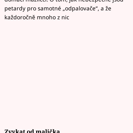
petardy pro samotné „odpalovače“, a že
každoročně mnoho z nic
Zvykat od malička