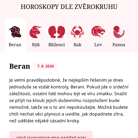
HOROSKOPY DLE ZVĚROKRUHU
Beran
Býk
Blíženci
Rak
Lev
Panna
V
Beran
7. 8. 2026
Je velmi pravděpodobné, že nejlepším řešením je dnes
jednoduše se vzdát kontroly, Berani. Pokud jde o srdeční
záležitosti, ostatní lidé mohou být ve víru zmatku. Snažit
se přijít na kloub jejich duševnímu rozpoložení bude
nemožné, takže se o to ani nepokoušejte. Možná budete
chtít nechat věci plynout a uvidíte, jak dopadnete zítra,
než uděláte nějaké zásadní kroky.