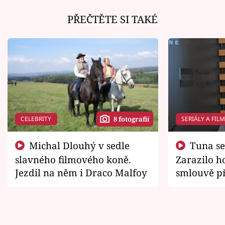
PŘEČTĚTE SI TAKÉ
CELEBRITY
SERIÁLY A FIL
8 fotografií
Michal Dlouhý v sedle
Tuna se chtěl vrátit domů.
slavného filmového koně.
Zarazilo ho
Jezdil na něm i Draco Malfoy
smlouvě př
zemřít