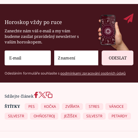
Horoskop vždy po ruce
Zanechte nám váš e-mail a my vám
budeme zasílat pravidelný newsletter s
vaším horoskopem.
ODESLAT
Odesláním formuláře souhlasíte s
podmínkami zpracování osobních údajů
Sdílejte článek
ŠTÍTKY
PES
KOČKA
ZVÍŘATA
STRES
VÁNOCE
SILVESTR
OHŇOSTROJ
JEŽÍŠEK
SILVESTR
PETARDY