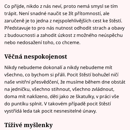
Co přijde, nikdo z nás neví, proto nemá smysl se tím
trápit. Není snadné naučit se žít přítomností, ale
zaručeně je to jedna z nejspolehlivějších cest ke štěstí.
Představuje to pro nás nutnost odhodit strach a obavy
z budoucnosti a zahodit úzkost z možného neúspěchu
nebo nedosažení toho, co chceme.
Věčná nespokojenost
Nikdy nebudeme dokonalí a nikdy nebudeme mít
všechno, co bychom si přáli. Pocit štěstí bohužel ničí
naše vnitřní přesvědčení, že musíme během dne obstát
na jedničku, všechno stihnout, všechno zvládnout,
doma mít naklizeno, děti jako ze škatulky, v práci vše
do puntíku splnit. V takovém případě pocit štěstí
vystřídá leda tak pocit nesnesitelné únavy.
Tíživé myšlenky