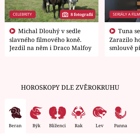
CELEBRITY
SERIÁLY A FIL
8 fotografií
Michal Dlouhý v sedle
Tuna se chtěl vrátit domů.
slavného filmového koně.
Zarazilo ho
Jezdil na něm i Draco Malfoy
smlouvě př
zemřít
HOROSKOPY DLE ZVĚROKRUHU
Beran
Býk
Blíženci
Rak
Lev
Panna
V