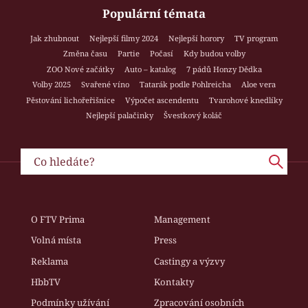
Populární témata
Jak zhubnout
Nejlepší filmy 2024
Nejlepší horory
TV program
Změna času
Partie
Počasí
Kdy budou volby
ZOO Nové začátky
Auto – katalog
7 pádů Honzy Dědka
Volby 2025
Svařené víno
Tatarák podle Pohlreicha
Aloe vera
Pěstování lichořeřišnice
Výpočet ascendentu
Tvarohové knedlíky
Nejlepší palačinky
Švestkový koláč
O FTV Prima
Management
Volná místa
Press
Reklama
Castingy a výzvy
HbbTV
Kontakty
Podmínky užívání
Zpracování osobních