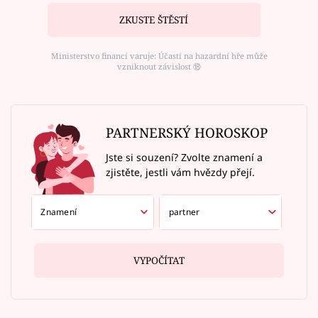
ZKUSTE ŠTĚSTÍ
Ministerstvo financí varuje: Účastí na hazardní hře může
vzniknout závislost ⑱
PARTNERSKÝ HOROSKOP
Jste si souzení? Zvolte znamení a
zjistěte, jestli vám hvězdy přejí.
VYPOČÍTAT