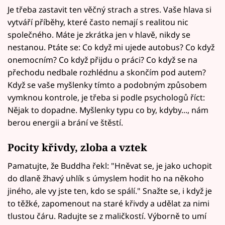
Je třeba zastavit ten věčný strach a stres. Vaše hlava si
vytváří příběhy, které často nemají s realitou nic
společného. Máte je zkrátka jen v hlavě, nikdy se
nestanou. Ptáte se: Co když mi ujede autobus? Co když
onemocním? Co když přijdu o práci? Co když se na
přechodu nedbale rozhlédnu a skončím pod autem?
Když se vaše myšlenky tímto a podobným způsobem
vymknou kontrole, je třeba si podle psychologů říct:
Nějak to dopadne. Myšlenky typu co by, kdyby..., nám
berou energii a brání ve štěstí.
Pocity křivdy, zloba a vztek
Pamatujte, že Buddha řekl: "Hněvat se, je jako uchopit
do dlaně žhavý uhlík s úmyslem hodit ho na někoho
jiného, ale vy jste ten, kdo se spálí." Snažte se, i když je
to těžké, zapomenout na staré křivdy a udělat za nimi
tlustou čáru. Radujte se z maličkostí. Výborně to umí