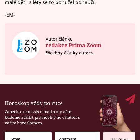
malé děti, s léty se to bohužel odnaučí.
-EM-
Autor článku
redakce Prima Zoom
Všechny články autora
Horoskop vždy po ruce
Zanechte nám váš e-mail a my vám
budeme zasílat pravidelný newsletter s
vaším horoskopem.
ODESLAT