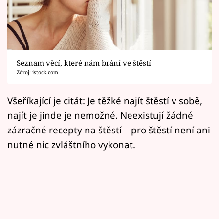
Horoskopy
Sledujte prima+
Filmový festival Karlovy Vary
Seznam věcí, které nám brání ve štěstí
Pořady
Zdroj: istock.com
Mámy sobě
Všeříkající je citát: Je těžké najít štěstí v sobě,
najít je jinde je nemožné. Neexistují žádné
Přihlášení
zázračné recepty na štěstí – pro štěstí není ani
nutné nic zvláštního vykonat.
Sledujte nás