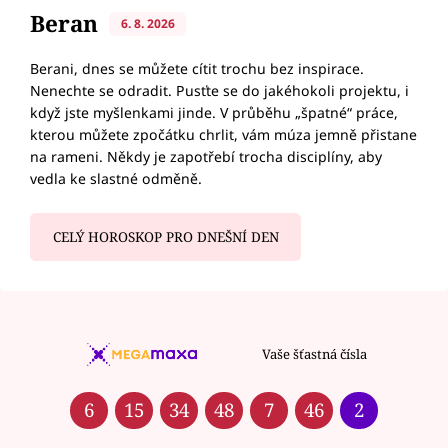
Beran
6. 8. 2026
Berani, dnes se můžete cítit trochu bez inspirace.
Nenechte se odradit. Pusťte se do jakéhokoli projektu, i
když jste myšlenkami jinde. V průběhu „špatné“ práce,
kterou můžete zpočátku chrlit, vám múza jemně přistane
na rameni. Někdy je zapotřebí trocha disciplíny, aby
vedla ke slastné odměně.
CELÝ HOROSKOP PRO DNEŠNÍ DEN
Vaše šťastná čísla
6
15
34
48
7
46
2