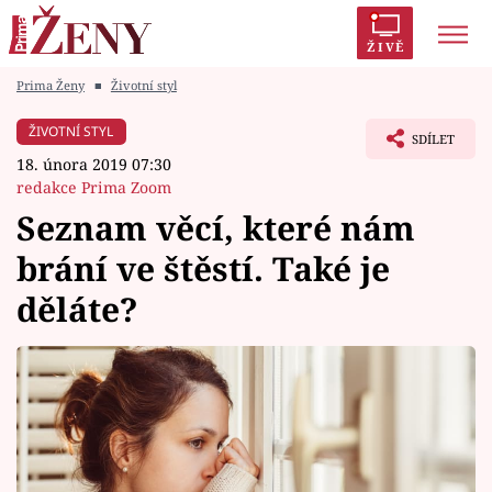
ŽIVĚ
Prima Ženy
■
Životní styl
Trendy:
Polabí
Inspekce
Prostřeno!
AYTO?
ŽIVOTNÍ STYL
SDÍLET
Módní alarm
Zrádci
Proměny
18. února 2019 07:30
redakce Prima Zoom
Seznam věcí, které nám
brání ve štěstí. Také je
Témata
děláte?
Celebrity
Vztahy
Seriály