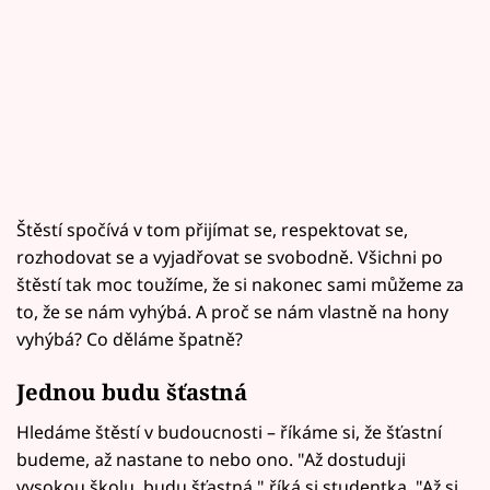
Štěstí spočívá v tom přijímat se, respektovat se,
rozhodovat se a vyjadřovat se svobodně. Všichni po
štěstí tak moc toužíme, že si nakonec sami můžeme za
to, že se nám vyhýbá. A proč se nám vlastně na hony
vyhýbá? Co děláme špatně?
Jednou budu šťastná
Hledáme štěstí v budoucnosti – říkáme si, že šťastní
budeme, až nastane to nebo ono. "Až dostuduji
vysokou školu, budu šťastná," říká si studentka. "Až si