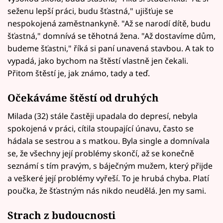
seženu lepší práci, budu šťastná," ujišťuje se
nespokojená zaměstnankyně. "Až se narodí dítě, budu
šťastná," domnívá se těhotná žena. "Až dostavíme dům,
budeme šťastni," říká si paní unavená stavbou. A tak to
vypadá, jako bychom na štěstí vlastně jen čekali.
Přitom štěstí je, jak známo, tady a teď.
Očekáváme štěstí od druhých
Milada (32) stále častěji upadala do depresí, nebyla
spokojená v práci, cítila stoupající únavu, často se
hádala se sestrou a s matkou. Byla single a domnívala
se, že všechny její problémy skončí, až se konečně
seznámí s tím pravým, s báječným mužem, který přijde
a veškeré její problémy vyřeší. To je hrubá chyba. Platí
poučka, že šťastným nás nikdo neudělá. Jen my sami.
Strach z budoucnosti