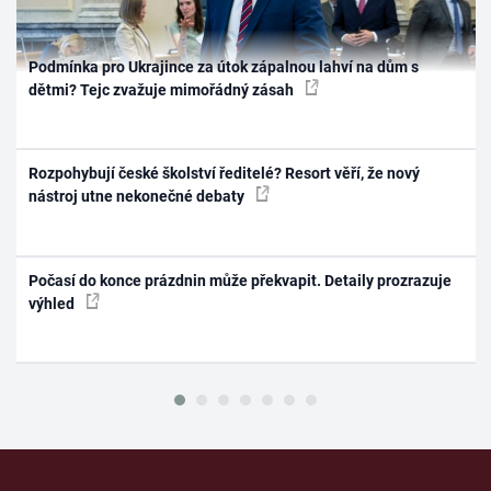
Podmínka pro Ukrajince za útok zápalnou lahví na dům s
dětmi? Tejc zvažuje mimořádný zásah
Rozpohybují české školství ředitelé? Resort věří, že nový
nástroj utne nekonečné debaty
Počasí do konce prázdnin může překvapit. Detaily prozrazuje
výhled