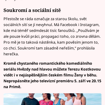
Soukromí a sociální sítě
Přestože se ráda označuje za starou školu, svět
sociálních sítí se jí nevyhnul. Má Facebook i Instagram,
kde má téměř sedmdesát tisíc fanoušků. „Používám je
ale pouze kvůli práci, propagaci toho, co zrovna dělám.
Pro mě je to taková nástěnka, kam pověsím jenom to,
co chci. Soukromí tam zásadně neřeším,“ prohlásila
herečka.
Kromě chystaného romantického komediálního
seriálu Hvězdy nad hlavou můžete Terezu Kostkovou
vidět i v nejúspěšnějším českém filmu Ženy v běhu.
Nepropásněte jeho televizní premiéru 5. září ve 20.15
na Primě.