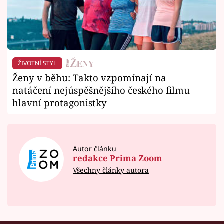
ŽIVOTNÍ STYL
Ženy v běhu: Takto vzpomínají na
natáčení nejúspěšnějšího českého filmu
hlavní protagonistky
Autor článku
redakce Prima Zoom
Všechny články autora