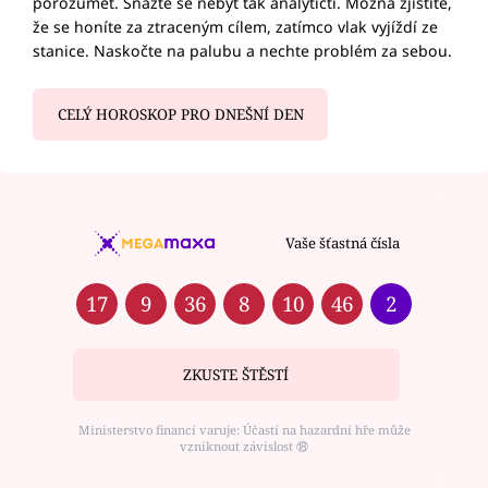
porozumět. Snažte se nebýt tak analytičtí. Možná zjistíte,
že se honíte za ztraceným cílem, zatímco vlak vyjíždí ze
stanice. Naskočte na palubu a nechte problém za sebou.
CELÝ HOROSKOP PRO DNEŠNÍ DEN
Vaše šťastná čísla
17
9
36
8
10
46
2
ZKUSTE ŠTĚSTÍ
Ministerstvo financí varuje: Účastí na hazardní hře může
vzniknout závislost ⑱