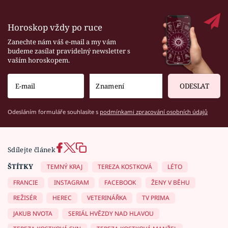
Horoskop vždy po ruce
Zanechte nám váš e-mail a my vám
budeme zasílat pravidelný newsletter s
vaším horoskopem.
ODESLAT
Odesláním formuláře souhlasíte s
podmínkami zpracování osobních údajů
Sdílejte článek
ŠTÍTKY
TEMNÝ KRAJ
TEREZA KOSTKOVÁ
LÉTO
FRANCIE
INSTAGRAM
FACEBOOK
ŽENY V BĚHU
REŽISÉR
HEREC
VETERINÁŘKA
TV PRIMA
JAKUB NVOTA
SERIÁL HVĚZDY NAD HLAVOU