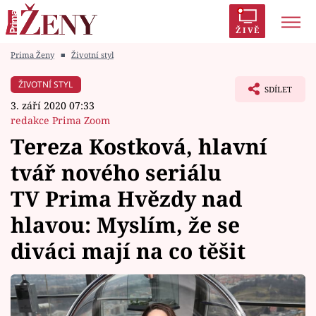
ŽIVĚ
Prima Ženy
■
Životní styl
Trendy:
Polabí
Inspekce
Prostřeno!
AYTO?
ŽIVOTNÍ STYL
SDÍLET
Módní alarm
Zrádci
Proměny
3. září 2020 07:33
redakce Prima Zoom
Tereza Kostková, hlavní
tvář nového seriálu
Témata
TV Prima Hvězdy nad
Celebrity
hlavou: Myslím, že se
diváci mají na co těšit
Vztahy
Seriály