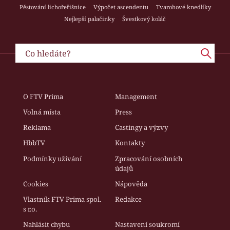
Pěstování lichořeřišnice
Výpočet ascendentu
Tvarohové knedlíky
Nejlepší palačinky
Švestkový koláč
O FTV Prima
Management
Volná místa
Press
Reklama
Castingy a výzvy
HbbTV
Kontakty
Podmínky užívání
Zpracování osobních
údajů
Cookies
Nápověda
Vlastník FTV Prima spol.
Redakce
s r.o.
Nahlásit chybu
Nastavení soukromí