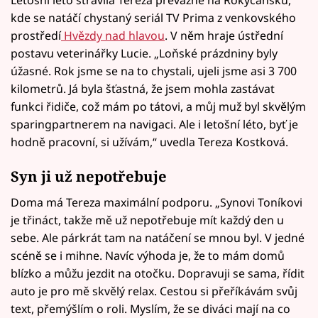
kde se natáčí chystaný seriál TV Prima z venkovského
prostředí
Hvězdy nad hlavou
. V něm hraje ústřední
postavu veterinářky Lucie. „Loňské prázdniny byly
úžasné. Rok jsme se na to chystali, ujeli jsme asi 3 700
kilometrů. Já byla šťastná, že jsem mohla zastávat
funkci řidiče, což mám po tátovi, a můj muž byl skvělým
sparingpartnerem na navigaci. Ale i letošní léto, byť je
hodně pracovní, si užívám,“ uvedla Tereza Kostková.
Syn ji už nepotřebuje
Doma má Tereza maximální podporu. „Synovi Toníkovi
je třináct, takže mě už nepotřebuje mít každý den u
sebe. Ale párkrát tam na natáčení se mnou byl. V jedné
scéně se i mihne. Navíc výhoda je, že to mám domů
blízko a můžu jezdit na otočku. Dopravuji se sama, řídit
auto je pro mě skvělý relax. Cestou si přeříkávám svůj
text, přemýšlím o roli. Myslím, že se diváci mají na co