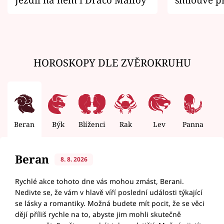
zemřít
HOROSKOPY DLE ZVĚROKRUHU
Beran
Býk
Blíženci
Rak
Lev
Panna
V
Beran
8. 8. 2026
Rychlé akce tohoto dne vás mohou zmást, Berani.
Nedivte se, že vám v hlavě víří poslední události týkající
se lásky a romantiky. Možná budete mít pocit, že se věci
dějí příliš rychle na to, abyste jim mohli skutečně