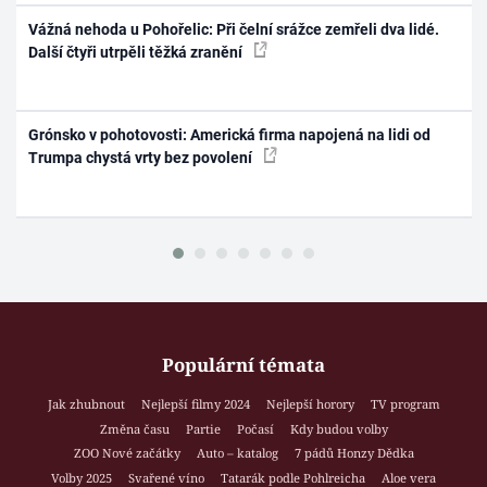
Vážná nehoda u Pohořelic: Při čelní srážce zemřeli dva lidé.
Další čtyři utrpěli těžká zranění
Grónsko v pohotovosti: Americká firma napojená na lidi od
Trumpa chystá vrty bez povolení
Populární témata
Jak zhubnout
Nejlepší filmy 2024
Nejlepší horory
TV program
Změna času
Partie
Počasí
Kdy budou volby
ZOO Nové začátky
Auto – katalog
7 pádů Honzy Dědka
Volby 2025
Svařené víno
Tatarák podle Pohlreicha
Aloe vera