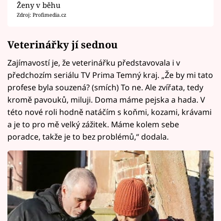
Ženy v běhu
Zdroj: Profimedia.cz
Veterinářky jí sednou
Zajímavostí je, že veterinářku představovala i v
předchozím seriálu TV Prima Temný kraj. „Že by mi tato
profese byla souzená? (smích) To ne. Ale zvířata, tedy
kromě pavouků, miluji. Doma máme pejska a hada. V
této nové roli hodně natáčím s koňmi, kozami, krávami
a je to pro mě velký zážitek. Máme kolem sebe
poradce, takže je to bez problémů,“ dodala.