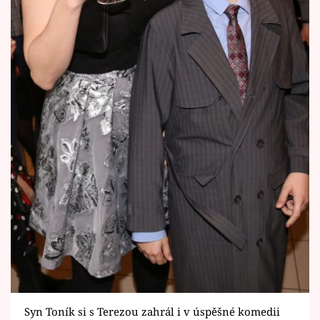
Syn Toník si s Terezou zahrál i v úspěšné komedii