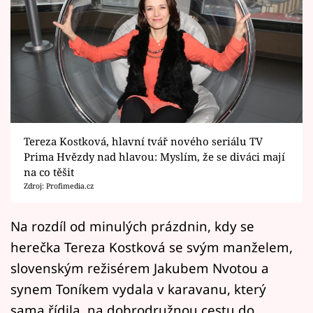
Horoskopy
Sledujte prima+
Filmový festival Karlovy Vary
Pořady
Mámy sobě
Tereza Kostková, hlavní tvář nového seriálu TV
Prima Hvězdy nad hlavou: Myslím, že se diváci mají
na co těšit
Přihlášení
Zdroj: Profimedia.cz
Na rozdíl od minulých prázdnin, kdy se
Sledujte nás
herečka Tereza Kostková se svým manželem,
slovenským režisérem Jakubem Nvotou a
synem Toníkem vydala v karavanu, který
sama řídila, na dobrodružnou cestu do