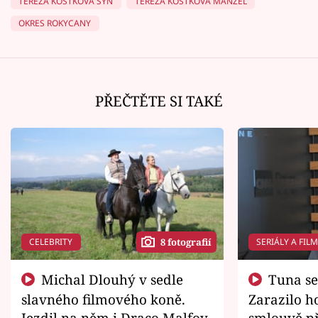
TEREZA KOSTKOVÁ SYN
TEREZA KOSTKOVÁ MANŽEL
OKRES ROKYCANY
PŘEČTĚTE SI TAKÉ
CELEBRITY
SERIÁLY A FIL
8 fotografií
Michal Dlouhý v sedle
Tuna se chtěl vrátit domů.
slavného filmového koně.
Zarazilo ho
Jezdil na něm i Draco Malfoy
smlouvě př