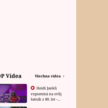
P Videa
Všechna videa
Heidi Janků
vzpomíná na svůj
šatník z 80. let -
Shopaholičky