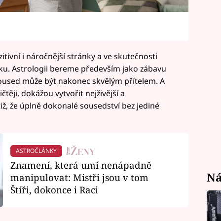
ivní i náročnější stránky a ve skutečnosti
ěku. Astrologii bereme především jako zábavu
í soused může být nakonec skvělým přítelem. A
čtěji, dokážou vytvořit nejživější a
tiž, že úplně dokonalé sousedství bez jediné
.
ASTROČLÁNKY
Znamení, která umí nenápadně
Ná
manipulovat: Mistři jsou v tom
Štíři, dokonce i Raci