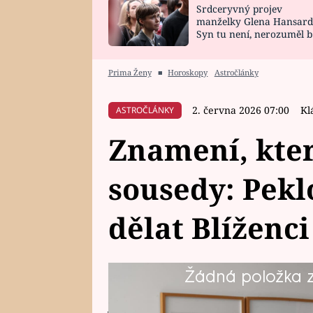
Srdceryvný projev
SNÁŘ
CELEBRITY
manželky Glena Hansard
Syn tu není, nerozuměl b
HOROSKOP NA
VAŘENÍ
tomu, vysvětlila
ROK 2023
Prima Ženy
■
Horoskopy
Astročlánky
2. června 2026 07:00
Kl
ASTROČLÁNKY
Znamení, kter
sousedy: Pek
dělat Blíženci 
Žádná položka z 
Sousedské vztahy dokážou být ně
jindy ale umí proměnit obyčejn