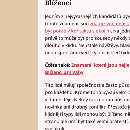
Blíženci
Jedním z nejvýraznějších kandidátů býva
tomto znamení jsou
známí svou neustá
být pořád v kontaktu s okolím
. Na jed
právě to může být pro sousedy někdy t
dlouho v klidu. Neustálé návštěvy, hla
nebo spontánní večírky uprostřed týdn
Čtěte také:
Znamení, která jsou nejl
Blíženci ani Váhy
Tito lidé milují společnost a často půs
pro každého. Kromě toho bývají velmi z
v domě děje. Někdy tak mohou působit
novinka ani drobný konflikt. Přestože j
klidnější typy lidí mohou být Blíženci 
stranu ale umí být také velmi přátelšt
své okolí.