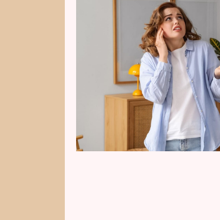
plnou hádek. Každý si přeje mít 
ohleduplní, přátelští a respektuj
fandí tichým večerům, nenápadn
prostorách. Někteří lidé kolem s
hluk nebo napětí. Existují čtyři
sousedy, které úplně nechcete m