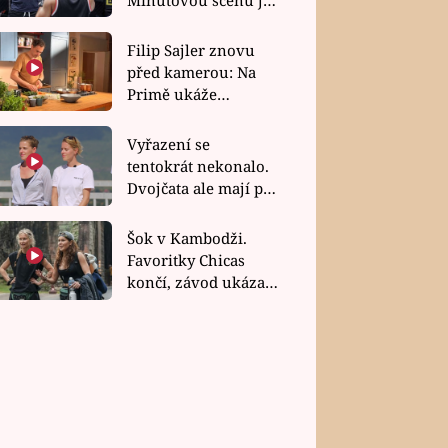
bez dubla
Filip Sajler znovu
před kamerou: Na
Primě ukáže
poctivou kuchyni i
rychlé recepty
Vyřazení se
tentokrát nekonalo.
Dvojčata ale mají po
uzavření třetí etapy
závodu nůž na krku
Šok v Kambodži.
Favoritky Chicas
končí, závod ukázal
svou nejtvrdší tvář