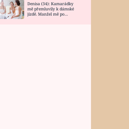
Denisa (34): Kamarádky
mě přemluvily k dámské
jízdě. Manžel mě po
návratu zaskočil