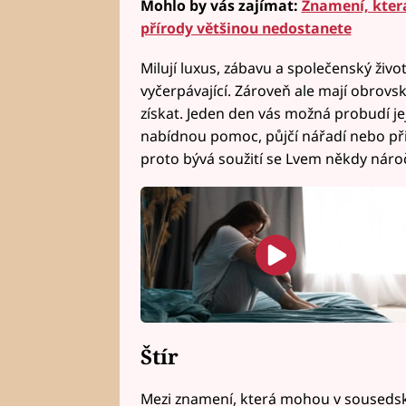
Mohlo by vás zajímat:
Znamení, kter
přírody většinou nedostanete
Milují luxus, zábavu a společenský živ
vyčerpávající. Zároveň ale mají obrovsk
získat. Jeden den vás možná probudí je
nabídnou pomoc, půjčí nářadí nebo př
proto bývá soužití se Lvem někdy nároč
Štír
Mezi znamení, která mohou v sousedský