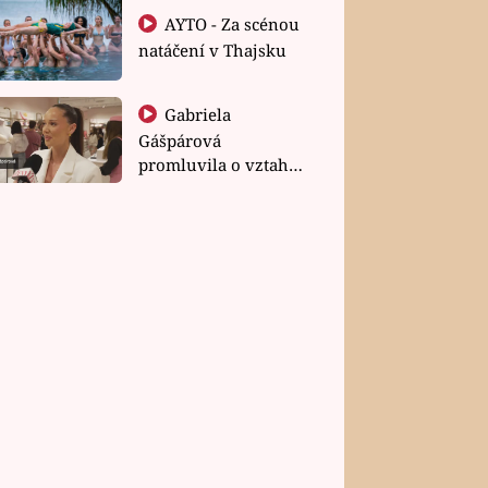
AYTO - Za scénou
natáčení v Thajsku
Gabriela
Gášpárová
promluvila o vztahu
a zakládání rodiny