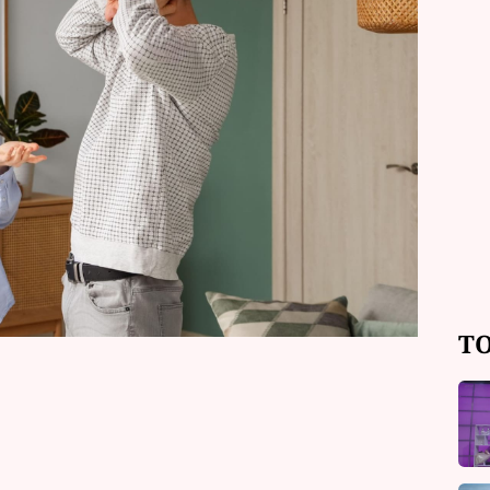
vedle sebe sousedy, kteří jsou
í klid ostatních. Jenže ne každý člověk
osti a pořádku ve společných
ebe přirozeně vytvářejí chaos, drama,
 znamení, která by mohla být těmi
ít hned vedle sebe.
TO