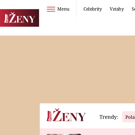
Menu
Celebrity
Vztahy
S
Seriály
Životní styl
ZOO
DIETY A HUBNUTÍ
PROSTŘENO!
CESTOVÁNÍ A
DOVOLENÁ
DUCH
ZDRAVÍ
Trendy:
Pola
Horoskopy
Video
ASTROČLÁNKY
SERIÁLY