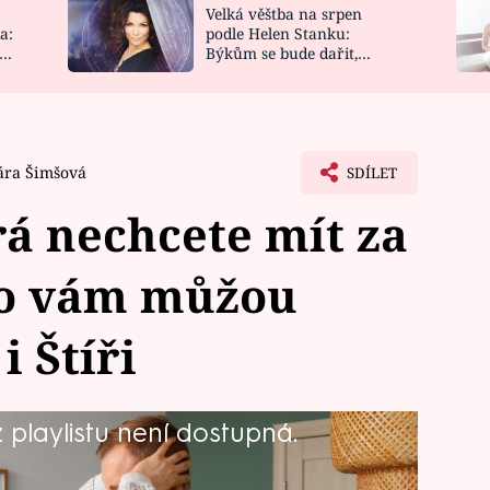
Velká věštba na srpen
NOVINKY
ZAHRADA
a:
podle Helen Stanku:
y
Býkům se bude dařit,
VIDEORECEPTY
DESIGN
Vodnáře čeká jízda
ára Šimšová
SDÍLET
á nechcete mít za
lo vám můžou
i Štíři
playlistu není dostupná.
kdy naprosto skvělé a přátelské,
é bydlení v pořádnou zkoušku nervů