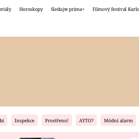
eriály
Horoskopy
Sledujte prima+
Filmový festival Karl
Celebrity
Recept
MÓDA A KRÁSA
HLAVNÍ JÍ
VZTAHY A SEX
SLADKÉ
PRIMA MAMINKA
ZDRAVÉ
bí
Inspekce
Prostřeno!
AYTO?
Módní alarm
Fresh
Living
RECEPTY
BYDLENÍ