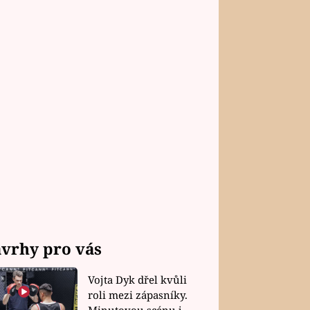
vrhy pro vás
Vojta Dyk dřel kvůli
roli mezi zápasníky.
Minutovou scénu jel