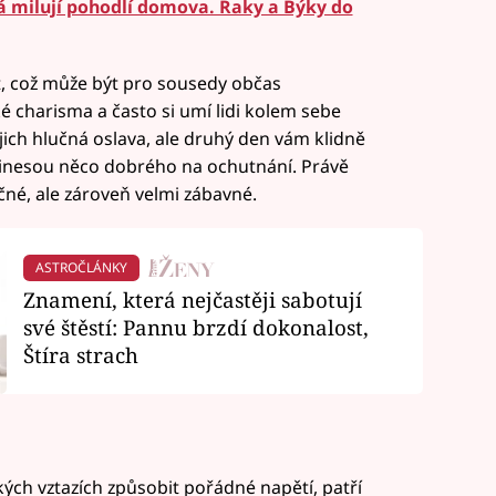
á milují pohodlí domova. Raky a Býky do
ot, což může být pro sousedy občas
é charisma a často si umí lidi kolem sebe
jich hlučná oslava, ale druhý den vám klidně
inesou něco dobrého na ochutnání. Právě
né, ale zároveň velmi zábavné.
ASTROČLÁNKY
Znamení, která nejčastěji sabotují
své štěstí: Pannu brzdí dokonalost,
Štíra strach
ch vztazích způsobit pořádné napětí, patří