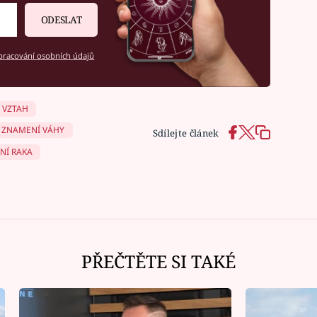
ODESLAT
racování osobních údajů
VZTAH
ZNAMENÍ VÁHY
Sdílejte článek
NÍ RAKA
PŘEČTĚTE SI TAKÉ