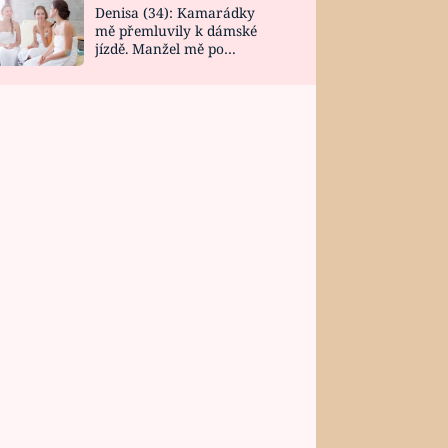
Denisa (34): Kamarádky
mě přemluvily k dámské
jízdě. Manžel mě po
návratu zaskočil