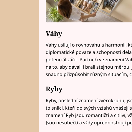
Váhy
Váhy usilují o rovnováhu a harmonii, kt
diplomatické povaze a schopnosti děla
potenciál zářit. Partneři ve znamení Vah
na to, aby dávali i brali stejnou měrou
snadno přizpůsobit různým situacím, co
Ryby
Ryby, poslední znamení zvěrokruhu, j
to snílci, kteří do svých vztahů vnášejí
znamení Ryb jsou romantičtí a citliví, v
Jsou nesobečtí a vždy upřednostňují po