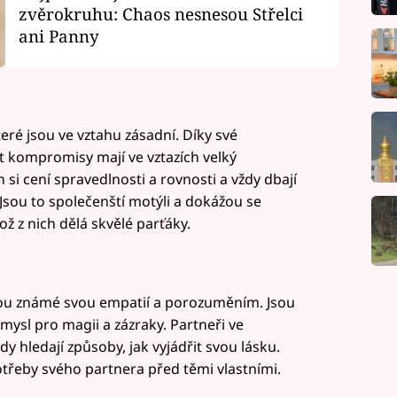
zvěrokruhu: Chaos nesnesou Střelci
ani Panny
eré jsou ve vztahu zásadní. Díky své
t kompromisy mají ve vztazích velký
 si cení spravedlnosti a rovnosti a vždy dbají
. Jsou to společenští motýli a dokážou se
ž z nich dělá skvělé parťáky.
sou známé svou empatií a porozuměním. Jsou
 smysl pro magii a zázraky. Partneři ve
ždy hledají způsoby, jak vyjádřit svou lásku.
třeby svého partnera před těmi vlastními.