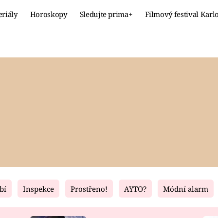
eriály
Horoskopy
Sledujte prima+
Filmový festival Karl
Celebrity
Recept
MÓDA A KRÁSA
HLAVNÍ JÍ
VZTAHY A SEX
SLADKÉ
PRIMA MAMINKA
ZDRAVÉ
bí
Inspekce
Prostřeno!
AYTO?
Módní alarm
Fresh
Living
RECEPTY
BYDLENÍ