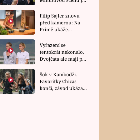
bez dubla
Filip Sajler znovu
před kamerou: Na
Primě ukáže
poctivou kuchyni i
rychlé recepty
Vyřazení se
tentokrát nekonalo.
Dvojčata ale mají po
uzavření třetí etapy
závodu nůž na krku
Šok v Kambodži.
Favoritky Chicas
končí, závod ukázal
svou nejtvrdší tvář