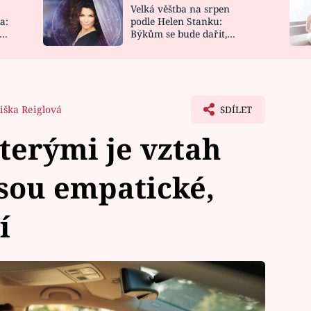
Velká věštba na srpen
NOVINKY
ZAHRADA
a:
podle Helen Stanku:
y
Býkům se bude dařit,
VIDEORECEPTY
DESIGN
Vodnáře čeká jízda
liška Reiglová
SDÍLET
terými je vztah
jsou empatické,
í