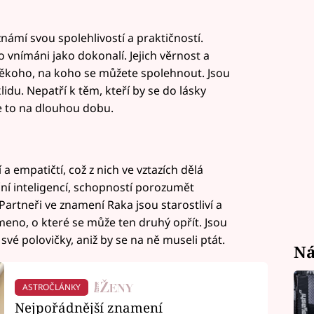
námí svou spolehlivostí a praktičností.
to vnímáni jako dokonalí. Jejich věrnost a
 někoho, na koho se můžete spolehnout. Jsou
lidu. Nepatří k těm, kteří by se do lásky
je to na dlouhou dobu.
 a empatičtí, což z nich ve vztazích dělá
ní inteligencí, schopností porozumět
Partneři ve znamení Raka jsou starostliví a
meno, o které se může ten druhý opřít. Jsou
 své polovičky, aniž by se na ně museli ptát.
Ná
ASTROČLÁNKY
Nejpořádnější znamení