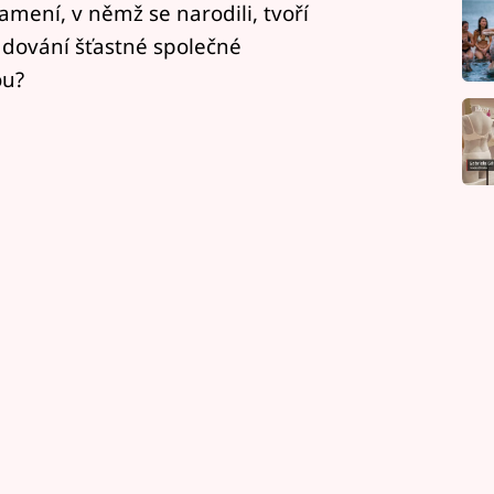
namení, v němž se narodili, tvoří
udování šťastné společné
ou?