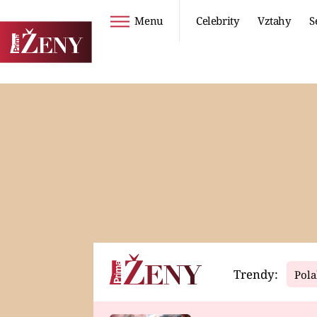
Menu
Celebrity
Vztahy
S
Seriály
Životní styl
ZOO
DIETY A HUBNUTÍ
PROSTŘENO!
CESTOVÁNÍ A
DOVOLENÁ
DUCH
ZDRAVÍ
Trendy:
Pola
Horoskopy
Video
ASTROČLÁNKY
SERIÁLY