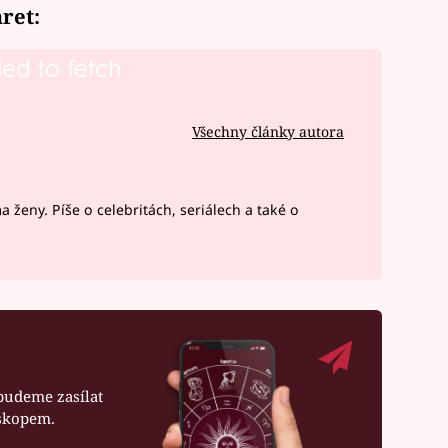
ret:
led to fetch
Všechny články autora
 ženy. Píše o celebritách, seriálech a také o
budeme zasílat
oskopem.