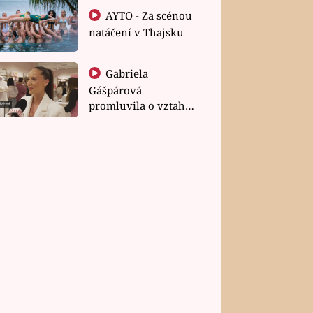
AYTO - Za scénou
natáčení v Thajsku
Gabriela
Gášpárová
promluvila o vztahu
a zakládání rodiny