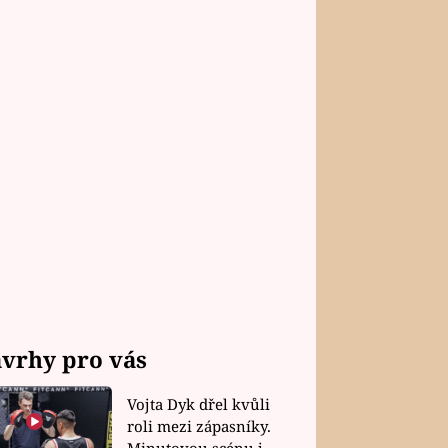
vrhy pro vás
Vojta Dyk dřel kvůli
roli mezi zápasníky.
Minutovou scénu jel