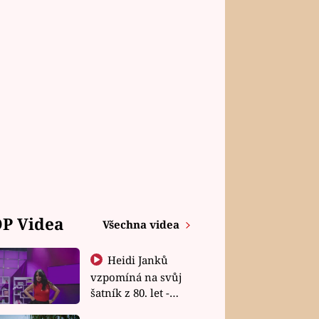
P Videa
Všechna videa
Heidi Janků
vzpomíná na svůj
šatník z 80. let -
Shopaholičky