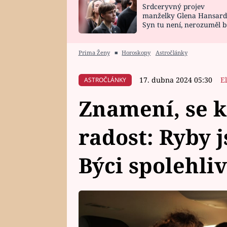
Srdceryvný projev
SNÁŘ
CELEBRITY
manželky Glena Hansard
Syn tu není, nerozuměl b
HOROSKOP NA
VAŘENÍ
tomu, vysvětlila
ROK 2023
Prima Ženy
■
Horoskopy
Astročlánky
17. dubna 2024 05:30
E
ASTROČLÁNKY
Znamení, se k
radost: Ryby 
Býci spolehliv