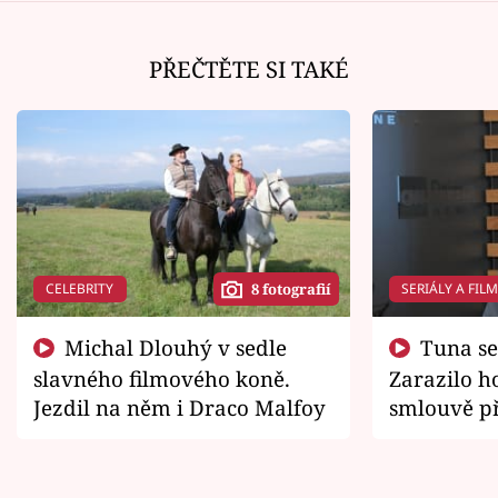
PŘEČTĚTE SI TAKÉ
CELEBRITY
SERIÁLY A FIL
8 fotografií
Michal Dlouhý v sedle
Tuna se chtěl vrátit domů.
slavného filmového koně.
Zarazilo ho
Jezdil na něm i Draco Malfoy
smlouvě př
zemřít