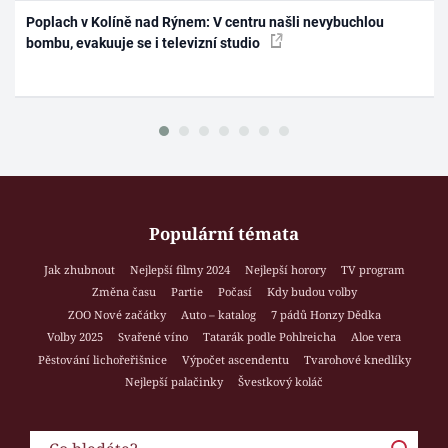
Poplach v Kolíně nad Rýnem: V centru našli nevybuchlou
bombu, evakuuje se i televizní studio
Populární témata
Jak zhubnout
Nejlepší filmy 2024
Nejlepší horory
TV program
Změna času
Partie
Počasí
Kdy budou volby
ZOO Nové začátky
Auto – katalog
7 pádů Honzy Dědka
Volby 2025
Svařené víno
Tatarák podle Pohlreicha
Aloe vera
Pěstování lichořeřišnice
Výpočet ascendentu
Tvarohové knedlíky
Nejlepší palačinky
Švestkový koláč