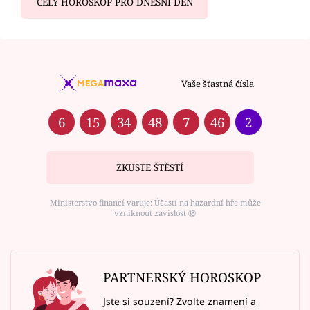
CELÝ HOROSKOP PRO DNEŠNÍ DEN
Vaše šťastná čísla
6
15
34
48
7
46
2
ZKUSTE ŠTĚSTÍ
Ministerstvo financí varuje: Účastí na hazardní hře může
vzniknout závislost ⑱
PARTNERSKÝ HOROSKOP
Jste si souzení? Zvolte znamení a