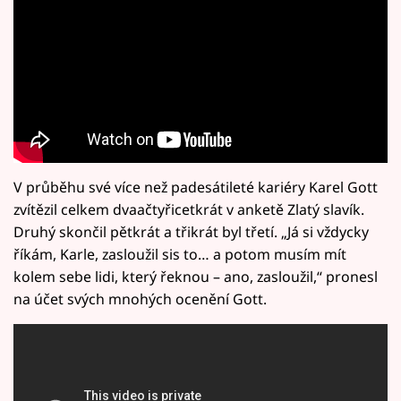
V průběhu své více než padesátileté kariéry Karel Gott
zvítězil celkem dvaačtyřicetkrát v anketě Zlatý slavík.
Druhý skončil pětkrát a třikrát byl třetí. „Já si vždycky
říkám, Karle, zasloužil sis to… a potom musím mít
kolem sebe lidi, který řeknou – ano, zasloužil,“ pronesl
na účet svých mnohých ocenění Gott.