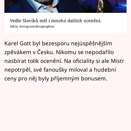
Horoskopy
Sledujte prima+
Vedle Slavíků měl i mnoho dalších ocenění.
Zdroj: instagram/@supraphon
Filmový festival Karlovy Vary
Karel Gott byl bezesporu nejúspěšnějším
Pořady
zpěvákem v Česku. Nikomu se nepodařilo
Mámy sobě
nasbírat tolik ocenění. Na oficiality si ale Mistr
nepotrpěl, své fanoušky miloval a hudební
Přihlášení
ceny pro něj byly příjemným bonusem.
Sledujte nás