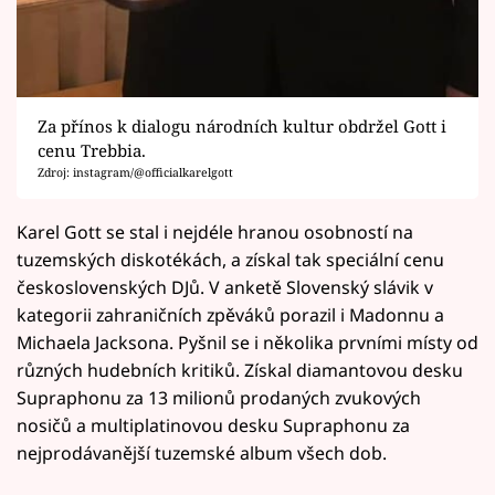
Za přínos k dialogu národních kultur obdržel Gott i
cenu Trebbia.
Zdroj: instagram/@officialkarelgott
Karel Gott se stal i nejdéle hranou osobností na
tuzemských diskotékách, a získal tak speciální cenu
československých DJů. V anketě Slovenský slávik v
kategorii zahraničních zpěváků porazil i Madonnu a
Michaela Jacksona. Pyšnil se i několika prvními místy od
různých hudebních kritiků. Získal diamantovou desku
Supraphonu za 13 milionů prodaných zvukových
nosičů a multiplatinovou desku Supraphonu za
nejprodávanější tuzemské album všech dob.