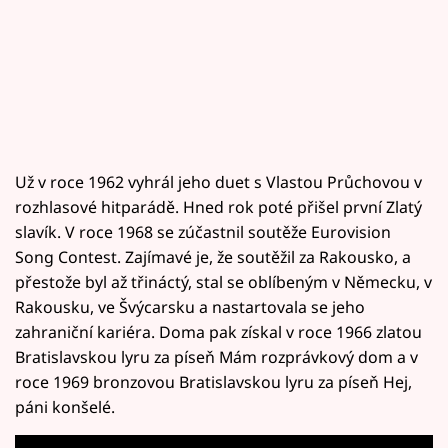
Už v roce 1962 vyhrál jeho duet s Vlastou Průchovou v
rozhlasové hitparádě. Hned rok poté přišel první Zlatý
slavík. V roce 1968 se zúčastnil soutěže Eurovision
Song Contest. Zajímavé je, že soutěžil za Rakousko, a
přestože byl až třináctý, stal se oblíbeným v Německu, v
Rakousku, ve Švýcarsku a nastartovala se jeho
zahraniční kariéra. Doma pak získal v roce 1966 zlatou
Bratislavskou lyru za píseň Mám rozprávkový dom a v
roce 1969 bronzovou Bratislavskou lyru za píseň Hej,
páni konšelé.