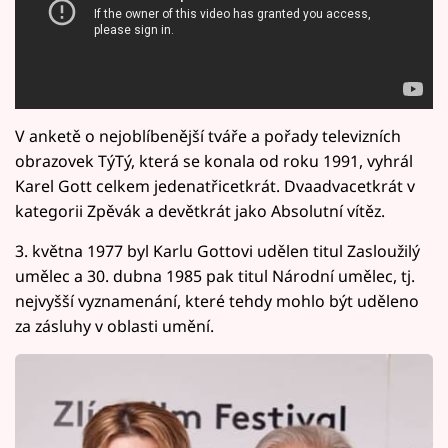
V anketě o nejoblíbenější tváře a pořady televizních
obrazovek TýTý, která se konala od roku 1991, vyhrál
Karel Gott celkem jedenatřicetkrát. Dvaadvacetkrát v
kategorii Zpěvák a devětkrát jako Absolutní vítěz.
3. května 1977 byl Karlu Gottovi udělen titul Zasloužilý
umělec a 30. dubna 1985 pak titul Národní umělec, tj.
nejvyšší vyznamenání, které tehdy mohlo být uděleno
za zásluhy v oblasti umění.