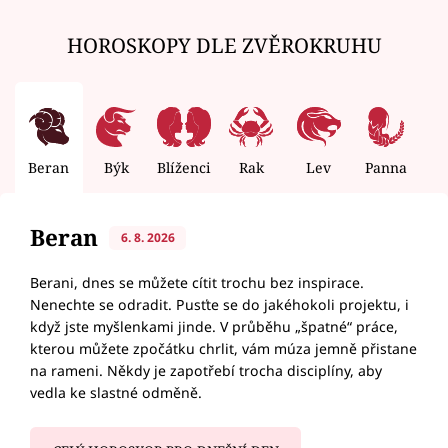
HOROSKOPY DLE ZVĚROKRUHU
Beran
Býk
Blíženci
Rak
Lev
Panna
V
Beran
6. 8. 2026
Berani, dnes se můžete cítit trochu bez inspirace.
Nenechte se odradit. Pusťte se do jakéhokoli projektu, i
když jste myšlenkami jinde. V průběhu „špatné“ práce,
kterou můžete zpočátku chrlit, vám múza jemně přistane
na rameni. Někdy je zapotřebí trocha disciplíny, aby
vedla ke slastné odměně.