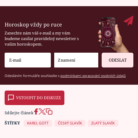
Horoskop vždy po ruce
Zanechte nám váš e-mail a my vám
budeme zasílat pravidelný newsletter s
vaším horoskopem.
ODESLAT
Odesláním formuláře souhlasíte s
podmínkami zpracování osobních údajů
VSTOUPIT DO DISKUZE
Sdílejte článek
ŠTÍTKY
KAREL GOTT
ČESKÝ SLAVÍK
ZLATÝ SLAVÍK