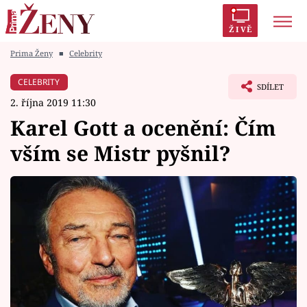
ŽIVĚ
Prima Ženy
■
Celebrity
Trendy:
Polabí
Inspekce
Prostřeno!
AYTO?
CELEBRITY
SDÍLET
Módní alarm
Zrádci
Proměny
2. října 2019 11:30
Karel Gott a ocenění: Čím
vším se Mistr pyšnil?
Témata
Celebrity
Vztahy
Seriály