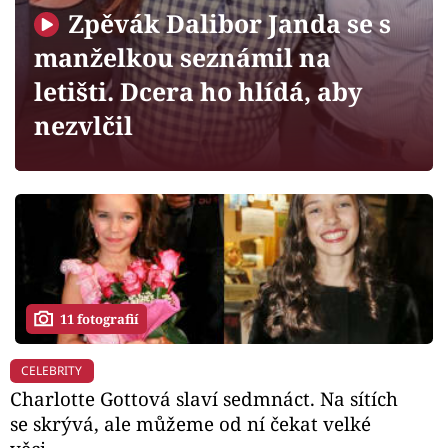
Horoskopy
Zpěvák Dalibor Janda se s
Sledujte prima+
manželkou seznámil na
letišti. Dcera ho hlídá, aby
Filmový festival Karlovy Vary
nezvlčil
Pořady
Mámy sobě
Přihlášení
11 fotografií
Sledujte nás
CELEBRITY
Charlotte Gottová slaví sedmnáct. Na sítích
se skrývá, ale můžeme od ní čekat velké