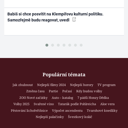
Babiš si chce posvítit na Klempířovu kulturní politiku.
Samozřejmě budu reagovat, uvedl
Populární témata
Jak zhubnout
Nejlepší filmy 2024
Nejlepší horory
TV program
Změna času
Partie
Počasí
Kdy budou volby
ZOO Nové začátky
Auto – katalog
7 pádů Honzy Dědka
Volby 2025
Svařené víno
Tatarák podle Pohlreicha
Aloe vera
Pěstování lichořeřišnice
Výpočet ascendentu
Tvarohové knedlíky
Nejlepší palačinky
Švestkový koláč