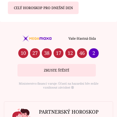
CELÝ HOROSKOP PRO DNEŠNÍ DEN
Vaše šťastná čísla
10
27
38
17
12
46
2
ZKUSTE ŠTĚSTÍ
Ministerstvo financí varuje: Účastí na hazardní hře může
vzniknout závislost ⑱
PARTNERSKÝ HOROSKOP