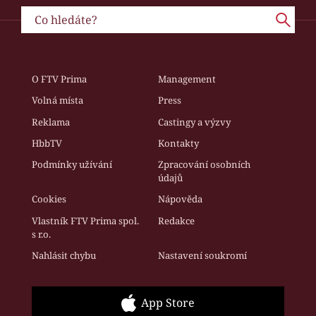
O FTV Prima
Management
Volná místa
Press
Reklama
Castingy a výzvy
HbbTV
Kontakty
Podmínky užívání
Zpracování osobních
údajů
Cookies
Nápověda
Vlastník FTV Prima spol.
Redakce
s r.o.
Nahlásit chybu
Nastavení soukromí
App Store