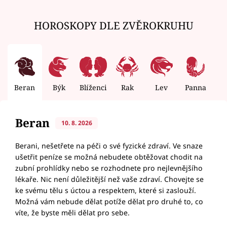
HOROSKOPY DLE ZVĚROKRUHU
Beran
Býk
Blíženci
Rak
Lev
Panna
V
Beran
10. 8. 2026
Berani, nešetřete na péči o své fyzické zdraví. Ve snaze
ušetřit peníze se možná nebudete obtěžovat chodit na
zubní prohlídky nebo se rozhodnete pro nejlevnějšího
lékaře. Nic není důležitější než vaše zdraví. Chovejte se
ke svému tělu s úctou a respektem, které si zaslouží.
Možná vám nebude dělat potíže dělat pro druhé to, co
víte, že byste měli dělat pro sebe.