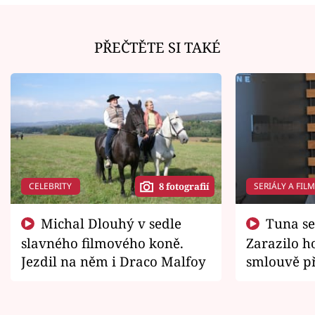
PŘEČTĚTE SI TAKÉ
CELEBRITY
SERIÁLY A FIL
8 fotografií
Michal Dlouhý v sedle
Tuna se chtěl vrátit domů.
slavného filmového koně.
Zarazilo ho
Jezdil na něm i Draco Malfoy
smlouvě př
zemřít