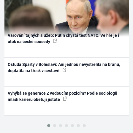
Varování tajných služeb: Putin chystá test NATO. Ve hře je i
útok na české sousedy
Ostuda Sparty v Boleslavi: Ani jednou nevystřelila na bránu,
doplatila na třesk v sestavě
Vyhýbá se generace Z vedoucím pozicím? Podle sociologů
mladí kariéru obětují jistotě