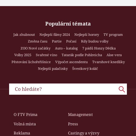
Populární témata
Jak zhubnout
Nejlepší filmy 2024
Nejlepší horory
TV program
Změna času
Partie
Počasí
Kdy budou volby
ZOO Nové začátky
Auto – katalog
7 pádů Honzy Dědka
Volby 2025
Svařené víno
Tatarák podle Pohlreicha
Aloe vera
Pěstování lichořeřišnice
Výpočet ascendentu
Tvarohové knedlíky
Nejlepší palačinky
Švestkový koláč
O FTV Prima
Management
Volná místa
Press
Reklama
Castingy a výzvy