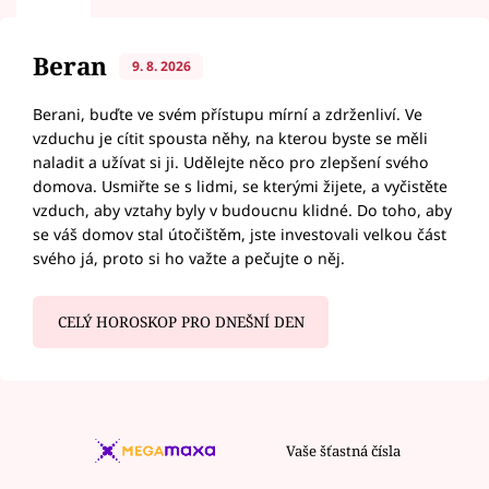
Beran
9. 8. 2026
Berani, buďte ve svém přístupu mírní a zdrženliví. Ve
vzduchu je cítit spousta něhy, na kterou byste se měli
naladit a užívat si ji. Udělejte něco pro zlepšení svého
domova. Usmiřte se s lidmi, se kterými žijete, a vyčistěte
vzduch, aby vztahy byly v budoucnu klidné. Do toho, aby
se váš domov stal útočištěm, jste investovali velkou část
svého já, proto si ho važte a pečujte o něj.
CELÝ HOROSKOP PRO DNEŠNÍ DEN
Vaše šťastná čísla