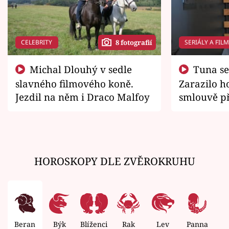
CELEBRITY
SERIÁLY A FIL
8 fotografií
Michal Dlouhý v sedle
Tuna se chtěl vrátit domů.
slavného filmového koně.
Zarazilo ho
Jezdil na něm i Draco Malfoy
smlouvě př
zemřít
HOROSKOPY DLE ZVĚROKRUHU
Beran
Býk
Blíženci
Rak
Lev
Panna
V