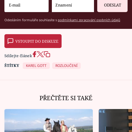
ODESLAT
Odesláním formuláře souhlasíte s
podmínkami zpracování osobních údajů
VSTOUPIT DO DISKUZE
Sdílejte článek
ŠTÍTKY
KAREL GOTT
ROZLOUČENÍ
PŘEČTĚTE SI TAKÉ