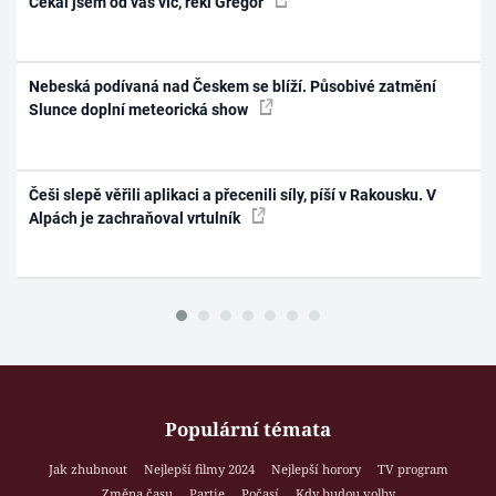
Čekal jsem od vás víc, řekl Gregor
Nebeská podívaná nad Českem se blíží. Působivé zatmění
Slunce doplní meteorická show
Češi slepě věřili aplikaci a přecenili síly, píší v Rakousku. V
Alpách je zachraňoval vrtulník
Populární témata
Jak zhubnout
Nejlepší filmy 2024
Nejlepší horory
TV program
Změna času
Partie
Počasí
Kdy budou volby