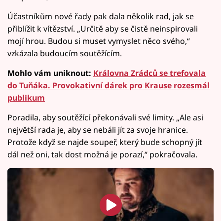
Účastníkům nové řady pak dala několik rad, jak se
přiblížit k vítězství. „Určitě aby se čistě neinspirovali
mojí hrou. Budou si muset vymyslet něco svého,“
vzkázala budoucím soutěžícím.
Mohlo vám uniknout:
Královna Zrádců se trefovala
do Tuňáka. Provokativní dárek pro Krause rozesmál
publikum
Poradila, aby soutěžící překonávali své limity. „Ale asi
největší rada je, aby se nebáli jít za svoje hranice.
Protože když se najde soupeř, který bude schopný jít
dál než oni, tak dost možná je porazí,“ pokračovala.