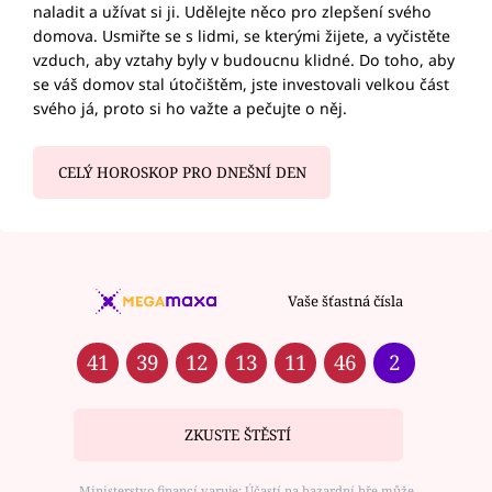
naladit a užívat si ji. Udělejte něco pro zlepšení svého
domova. Usmiřte se s lidmi, se kterými žijete, a vyčistěte
vzduch, aby vztahy byly v budoucnu klidné. Do toho, aby
se váš domov stal útočištěm, jste investovali velkou část
svého já, proto si ho važte a pečujte o něj.
CELÝ HOROSKOP PRO DNEŠNÍ DEN
Vaše šťastná čísla
41
39
12
13
11
46
2
ZKUSTE ŠTĚSTÍ
Ministerstvo financí varuje: Účastí na hazardní hře může