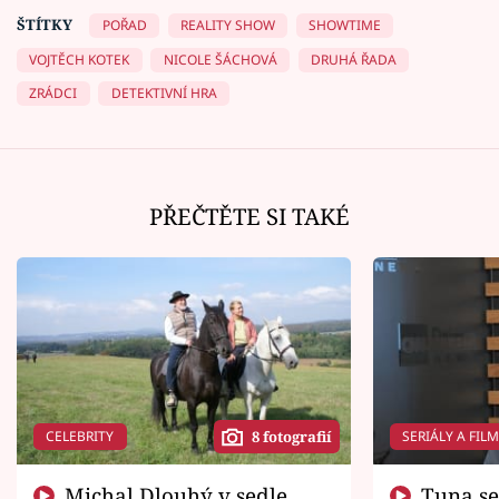
ŠTÍTKY
POŘAD
REALITY SHOW
SHOWTIME
VOJTĚCH KOTEK
NICOLE ŠÁCHOVÁ
DRUHÁ ŘADA
ZRÁDCI
DETEKTIVNÍ HRA
PŘEČTĚTE SI TAKÉ
CELEBRITY
SERIÁLY A FIL
8 fotografií
Michal Dlouhý v sedle
Tuna se chtěl vrátit domů.