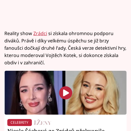
Reality show
Zrádci
si získala ohromnou podporu
diváků. Právě i díky velkému úspěchu se již brzy
fanoušci dočkají druhé řady. Česká verze detektivní hry,
kterou moderoval Vojtěch Kotek, si dokonce získala
obdiv i v zahraničí.
CELEBRITY
Nicole Šáchová ze Zrádců překvapila