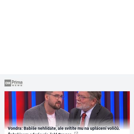
Vondra: Babiše nehlídáte, ale svítíte mu na uplácení voličů.