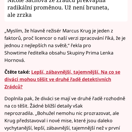
radikální proměnou. Už není bruneta,
ale zrzka
„Myslím, že hlavně režisér Marcus Krug je jeden z
faktorů, proč licencor o naší verzi zpracování říká, že je
jednou z nejlepších na světě,“ řekla pro
Showtime ředitelka obsahu Skupiny Prima Lenka
Hornová.
Čtěte také:
Lepší, zábavnější, tajemnější. Na co se
diváci mohou těšit ve druhé řadě detektivních
Zrádců?
Doplnila pak, že diváci se mají ve druhé řadě rozhodně
na co těšit. Žádné bližší detaily však
neprozradila. „Bohužel nemohu nic prozrazovat, ale
Krug představoval i nové mise, které jsou daleko
vychytanější, lepší, zábavnější, tajemnější než v první