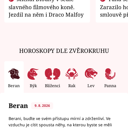
slavného filmového koně.
Zarazilo ho
Jezdil na něm i Draco Malfoy
smlouvě př
zemřít
HOROSKOPY DLE ZVĚROKRUHU
Beran
Býk
Blíženci
Rak
Lev
Panna
V
Beran
9. 8. 2026
Berani, buďte ve svém přístupu mírní a zdrženliví. Ve
vzduchu je cítit spousta něhy, na kterou byste se měli