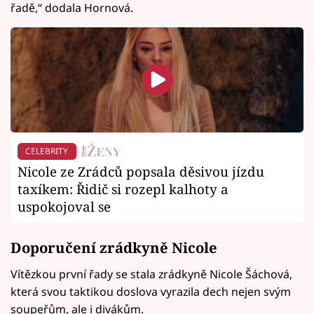
řadě,“ dodala Hornová.
CELEBRITY
Nicole ze Zrádců popsala děsivou jízdu
taxíkem: Řidič si rozepl kalhoty a
uspokojoval se
Doporučení zrádkyně Nicole
Vítězkou první řady se stala zrádkyně Nicole Šáchová,
která svou taktikou doslova vyrazila dech nejen svým
soupeřům, ale i divákům.