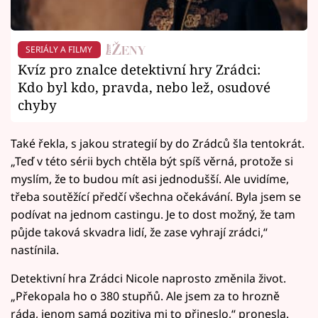
SERIÁLY A FILMY
Kvíz pro znalce detektivní hry Zrádci:
Kdo byl kdo, pravda, nebo lež, osudové
chyby
Také řekla, s jakou strategií by do Zrádců šla tentokrát.
„Teď v této sérii bych chtěla být spíš věrná, protože si
myslím, že to budou mít asi jednodušší. Ale uvidíme,
třeba soutěžící předčí všechna očekávání. Byla jsem se
podívat na jednom castingu. Je to dost možný, že tam
půjde taková skvadra lidí, že zase vyhrají zrádci,“
nastínila.
Detektivní hra Zrádci Nicole naprosto změnila život.
„Překopala ho o 380 stupňů. Ale jsem za to hrozně
ráda, jenom samá pozitiva mi to přineslo,“ pronesla.