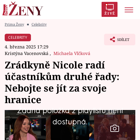
ŽIVĚ
Prima Ženy
■
Celebrity
Trendy:
Polabí
Inspekce
Prostřeno!
AYTO?
CELEBRITY
SDÍLET
Módní alarm
Zrádci
Proměny
4. března 2025 17:29
Kristýna Vacenovská
,
Michaela Vlčková
Zrádkyně Nicole radí
účastníkům druhé řady:
Témata
Nebojte se jít za svoje
Celebrity
hranice
Žádná položka z playlistu není
Vztahy
dostupná.
Seriály