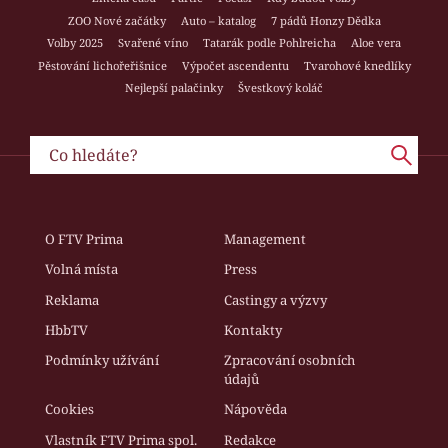
ZOO Nové začátky
Auto – katalog
7 pádů Honzy Dědka
Volby 2025
Svařené víno
Tatarák podle Pohlreicha
Aloe vera
Pěstování lichořeřišnice
Výpočet ascendentu
Tvarohové knedlíky
Nejlepší palačinky
Švestkový koláč
O FTV Prima
Management
Volná místa
Press
Reklama
Castingy a výzvy
HbbTV
Kontakty
Podmínky užívání
Zpracování osobních
údajů
Cookies
Nápověda
Vlastník FTV Prima spol.
Redakce