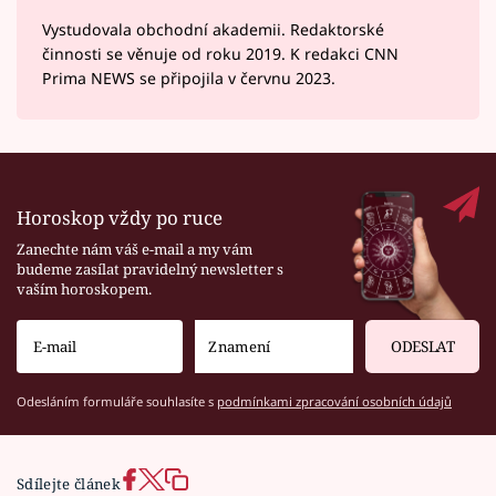
Vystudovala obchodní akademii. Redaktorské
činnosti se věnuje od roku 2019. K redakci CNN
Prima NEWS se připojila v červnu 2023.
Horoskop vždy po ruce
Zanechte nám váš e-mail a my vám
budeme zasílat pravidelný newsletter s
vaším horoskopem.
ODESLAT
Odesláním formuláře souhlasíte s
podmínkami zpracování osobních údajů
Sdílejte článek