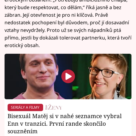
který bude respektovat, co dělám,“ říká jasně a bez
zábran. Její otevřenost je pro ni klíčová. Právě
nedostatek pochopení byl důvodem, proč jí dosavadní
vztahy nevydržely. Proto už se svých nápadníků ptá
přímo, jestli by dokázali tolerovat partnerku, která tvoří
erotický obsah.
SERIÁLY A FILMY
Bisexuál Matěj si v nahé seznamce vybral
Enn v tranzici. První rande skončilo
souzněním