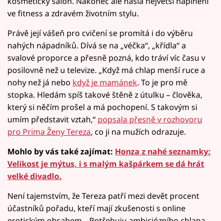
kosmetický salon. Nakonec ale našla největší naplnění
ve fitness a zdravém životním stylu.
Právě její vášeň pro cvičení se promítá i do výběru
nahých nápadníků. Dívá se na „véčka“, „křídla“ a
svalové proporce a přesně pozná, kdo tráví víc času v
posilovně než u televize. „Když má chlap menší ruce a
nohy než já nebo
když je mamánek
. To je pro mě
stopka. Hledám spíš takové štěně z útulku – člověka,
který si něčím prošel a má pochopení. S takovým si
umím představit vztah,“
popsala přesně v rozhovoru
pro Prima Ženy Tereza
, co ji na mužích odrazuje.
Mohlo by vás také zajímat:
Honza z nahé seznamky:
Velikost je mýtus, i s malým kašpárkem se dá hrát
velké divadlo.
Není tajemstvím, že Tereza patří mezi devět procent
účastníků pořadu, kteří mají zkušenosti s online
erotickým obsahem. „Potřebuju ambiciózního chlapa,