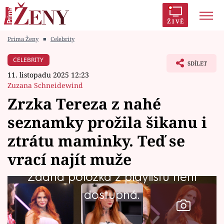
ŽIVĚ
Prima Ženy
■
Celebrity
Trendy:
Polabí
Inspekce
Prostřeno!
AYTO?
CELEBRITY
SDÍLET
Módní alarm
Zrádci
Proměny
11. listopadu 2025 12:23
Zuzana Schneidewind
Zrzka Tereza z nahé
seznamky prožila šikanu i
Témata
ztrátu maminky. Teď se
Celebrity
vrací najít muže
Žádná položka z playlistu není
Vztahy
dostupná.
Seriály