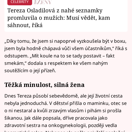
CELEBRITY
Tereza Osladilová z nahé seznamky
promluvila o mužích: Musí vědět, kam
sáhnout, říká
„Díky tomu, že jsem si napoprvé vyzkoušela být v boxu,
jsem byla hodně chápavá vůči všem účastníkům,“ říká s
odstupem. „Mít koule na to se tady postavit – fakt
smekám,“ dodala s respektem ke všem nahým
soutěžícím o její přízeň.
Těžká minulost, silná žena
Dnes Tereza působí sebevědomě, ale její životní cesta
nebyla jednoduchá. V dětství přišla o maminku, otec se
o ni nestaral a kvůli zrzavým vlasům i pihám si prošla
šikanou. Jak dále popsala, dříve pracovala jako
zdravotní sestra na onkogynekologii, později vedla