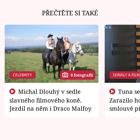
PŘEČTĚTE SI TAKÉ
CELEBRITY
SERIÁLY A FIL
8 fotografií
Michal Dlouhý v sedle
Tuna se chtěl vrátit domů.
slavného filmového koně.
Zarazilo ho
Jezdil na něm i Draco Malfoy
smlouvě př
zemřít