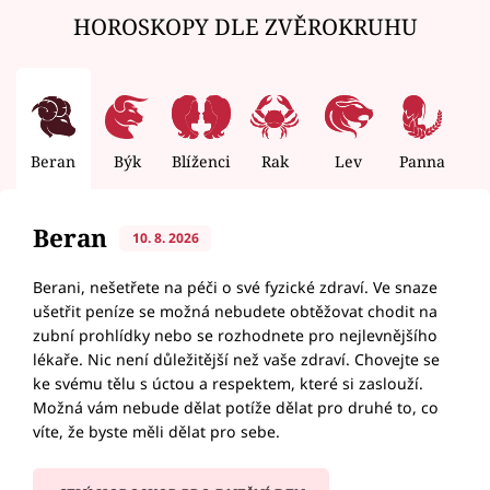
HOROSKOPY DLE ZVĚROKRUHU
Beran
Býk
Blíženci
Rak
Lev
Panna
V
Beran
10. 8. 2026
Berani, nešetřete na péči o své fyzické zdraví. Ve snaze
ušetřit peníze se možná nebudete obtěžovat chodit na
zubní prohlídky nebo se rozhodnete pro nejlevnějšího
lékaře. Nic není důležitější než vaše zdraví. Chovejte se
ke svému tělu s úctou a respektem, které si zaslouží.
Možná vám nebude dělat potíže dělat pro druhé to, co
víte, že byste měli dělat pro sebe.