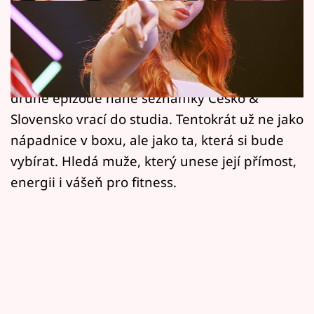
Horoskopy
Sebevědomá fitness trenérka a tvůrkyně
Sledujte prima+
obsahu na erotické platformě Tereza (24),
Filmový festival Karlovy Vary
známá jako Osladinda, se po úspěchu ve
druhé epizodě nahé seznamky Česko &
Pořady
Slovensko vrací do studia. Tentokrát už ne jako
nápadnice v boxu, ale jako ta, která si bude
Mámy sobě
vybírat. Hledá muže, který unese její přímost,
energii i vášeň pro fitness.
Přihlášení
Sledujte nás