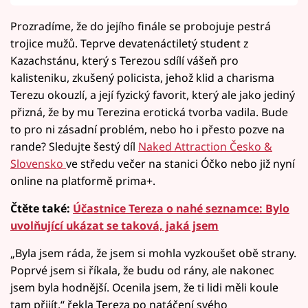
Prozradíme, že do jejího finále se probojuje pestrá
trojice mužů. Teprve devatenáctiletý student z
Kazachstánu, který s Terezou sdílí vášeň pro
kalisteniku, zkušený policista, jehož klid a charisma
Terezu okouzlí, a její fyzický favorit, který ale jako jediný
přizná, že by mu Terezina erotická tvorba vadila. Bude
to pro ni zásadní problém, nebo ho i přesto pozve na
rande? Sledujte šestý díl
Naked Attraction Česko &
Slovensko
ve středu večer na stanici Óčko nebo již nyní
online na platformě prima+.
Čtěte také:
Účastnice Tereza o nahé seznamce: Bylo
uvolňující ukázat se taková, jaká jsem
„Byla jsem ráda, že jsem si mohla vyzkoušet obě strany.
Poprvé jsem si říkala, že budu od rány, ale nakonec
jsem byla hodnější. Ocenila jsem, že ti lidi měli koule
tam přijít,“ řekla Tereza po natáčení svého