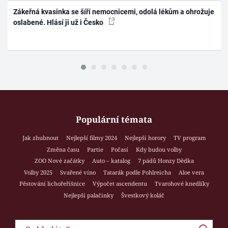
Zákeřná kvasinka se šíří nemocnicemi, odolá lékům a ohrožuje
oslabené. Hlásí ji už i Česko
Populární témata
Jak zhubnout
Nejlepší filmy 2024
Nejlepší horory
TV program
Změna času
Partie
Počasí
Kdy budou volby
ZOO Nové začátky
Auto – katalog
7 pádů Honzy Dědka
Volby 2025
Svařené víno
Tatarák podle Pohlreicha
Aloe vera
Pěstování lichořeřišnice
Výpočet ascendentu
Tvarohové knedlíky
Nejlepší palačinky
Švestkový koláč