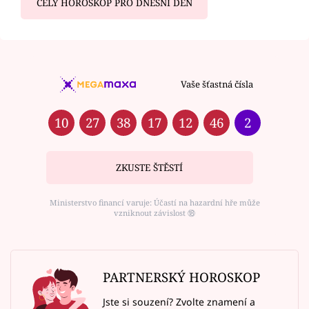
CELÝ HOROSKOP PRO DNEŠNÍ DEN
Vaše šťastná čísla
10
27
38
17
12
46
2
ZKUSTE ŠTĚSTÍ
Ministerstvo financí varuje: Účastí na hazardní hře může
vzniknout závislost ⑱
PARTNERSKÝ HOROSKOP
Jste si souzení? Zvolte znamení a