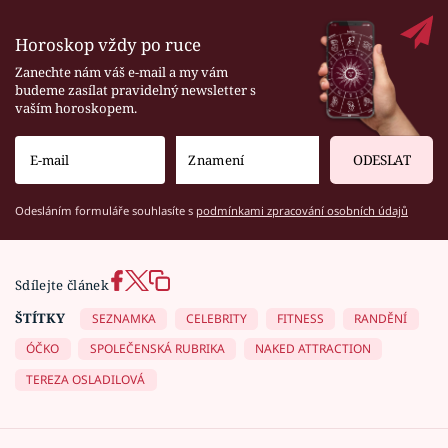
Horoskop vždy po ruce
Zanechte nám váš e-mail a my vám
budeme zasílat pravidelný newsletter s
vaším horoskopem.
ODESLAT
Odesláním formuláře souhlasíte s
podmínkami zpracování osobních údajů
Sdílejte článek
ŠTÍTKY
SEZNAMKA
CELEBRITY
FITNESS
RANDĚNÍ
ÓČKO
SPOLEČENSKÁ RUBRIKA
NAKED ATTRACTION
TEREZA OSLADILOVÁ