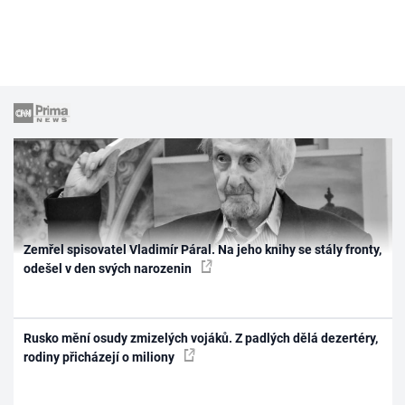
Zemřel spisovatel Vladimír Páral. Na jeho knihy se stály fronty,
odešel v den svých narozenin
Rusko mění osudy zmizelých vojáků. Z padlých dělá dezertéry,
rodiny přicházejí o miliony