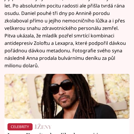
let. Po absolutním pocitu radosti ale přišla tvrdá rána
osudu. Daniel pouhé tři dny po Annině porodu
zkolaboval přímo u jejího nemocničního lůžka a i přes
veškerou snahu zdravotnického personálu zemřel.
Pitva ukázala, že mladík pozřel smrtící kombinaci
antidepresiv Zoloftu a Lexapra, které podpořil dávkou
pořádnou dávkou metadonu. Fotografie svého syna
následně Anna prodala bulvárnímu deníku za půl
milionu dolarů.
CELEBRITY