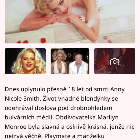
Horoskopy
Sledujte prima+
Filmový festival Karlovy Vary
Pořady
Mámy sobě
Přihlášení
Dnes uplynulo přesně 18 let od smrti Anny
Nicole Smith. Život vnadné blondýnky se
Sledujte nás
odehrával doslova pod drobnohledem
bulvárních médií. Obdivovatelka Marilyn
Monroe byla slavná a oslnivě krásná, jenže nic
netrvá věčně. Playmate a manželku