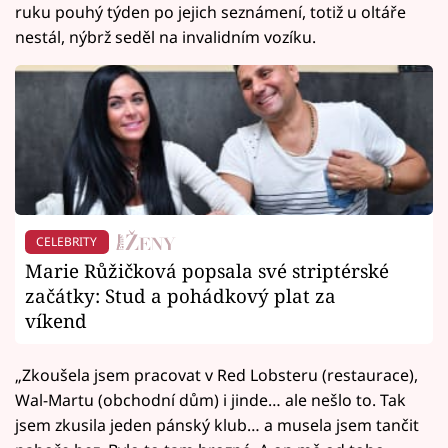
ruku pouhý týden po jejich seznámení, totiž u oltáře
nestál, nýbrž seděl na invalidním vozíku.
CELEBRITY
Marie Růžičková popsala své striptérské
začátky: Stud a pohádkový plat za
víkend
„Zkoušela jsem pracovat v Red Lobsteru (restaurace),
Wal-Martu (obchodní dům) i jinde… ale nešlo to. Tak
jsem zkusila jeden pánský klub… a musela jsem tančit