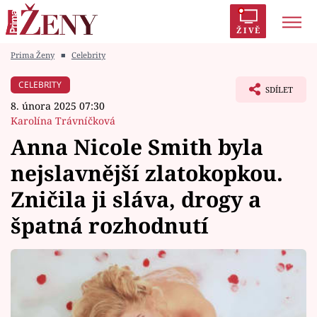
ŽIVĚ
Prima Ženy
■
Celebrity
Trendy:
Polabí
Inspekce
Prostřeno!
AYTO?
CELEBRITY
SDÍLET
Módní alarm
Zrádci
Proměny
8. února 2025 07:30
Karolína Trávníčková
Anna Nicole Smith byla
nejslavnější zlatokopkou.
Témata
Zničila ji sláva, drogy a
Celebrity
špatná rozhodnutí
Vztahy
Seriály