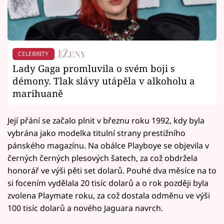
CELEBRITY
Lady Gaga promluvila o svém boji s
démony. Tlak slávy utápěla v alkoholu a
marihuaně
Její přání se začalo plnit v březnu roku 1992, kdy byla
vybrána jako modelka titulní strany prestižního
pánského magazínu. Na obálce Playboye se objevila v
černých černých plesových šatech, za což obdržela
honorář ve výši pěti set dolarů. Pouhé dva měsíce na to
si focením vydělala 20 tisíc dolarů a o rok později byla
zvolena Playmate roku, za což dostala odměnu ve výši
100 tisíc dolarů a nového Jaguara navrch.