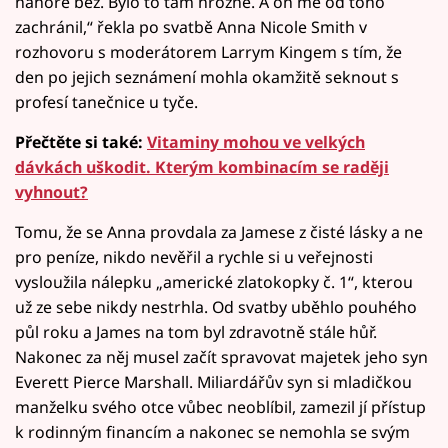
nahoře bez. Bylo to tam hrozné. A on mě od toho
zachránil,“ řekla po svatbě Anna Nicole Smith v
rozhovoru s moderátorem Larrym Kingem s tím, že
den po jejich seznámení mohla okamžitě seknout s
profesí tanečnice u tyče.
Přečtěte si také:
Vitaminy mohou ve velkých
dávkách uškodit. Kterým kombinacím se raději
vyhnout?
Tomu, že se Anna provdala za Jamese z čisté lásky a ne
pro peníze, nikdo nevěřil a rychle si u veřejnosti
vysloužila nálepku „americké zlatokopky č. 1“, kterou
už ze sebe nikdy nestrhla. Od svatby uběhlo pouhého
půl roku a James na tom byl zdravotně stále hůř.
Nakonec za něj musel začít spravovat majetek jeho syn
Everett Pierce Marshall. Miliardářův syn si mladičkou
manželku svého otce vůbec neoblíbil, zamezil jí přístup
k rodinným financím a nakonec se nemohla se svým