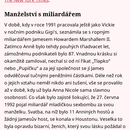
Manželství s miliardářem
V době, kdy v roce 1991 pracovala ještě jako Vickie
v nočním podniku Gigi's, seznámila se s ropným
miliardářem Jamesem Howardem Marshallem II.
Zatímco Anně bylo tehdy pouhých třiadvacet let,
zámožnému podnikateli bylo 87. Vnadnou krásku si
okamžitě zamiloval, nechal si od ní říkat „Tlapko“
nebo „Pupíčku“ a za její společnost se jí James
odvděčoval tučnými peněžními částkami. Déle než rok
o jejich vztahu neměl nikdo ani tušení, vše se provalilo
až v době, kdy už byla Anna Nicole sama slavnou
osobností. Co však bylo zajisté šokující, že 27. června
1992 pojal miliardář mladičkou sexbombu za svou
manželku. Svatba, na níž bylo 11 Anniných hostů a
žádný Jamesův host, se konala v Houstonu. Veselka to
byla opravdu bizarní, ženich, který svou lásku požádal o