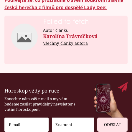
Podívejte se, co prozradila o svém soukromí slavná
česká herečka z filmů pro dospělé Lady Dee:
Failed to fetch
Autor článku
Karolína Trávníčková
Všechny články autora
Horoskop vždy po ruce
Zanechte nám váš e-mail a my vám
budeme zasílat pravidelný newsletter s
vaším horoskopem.
ODESLAT