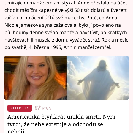
umírajícím manželem ani stýkat. Anně přestalo na účet
chodit měsíční kapesné ve výši 50 tisíc dolarů a Everett
zařízl i proplácení účtů své macechy. Poté, co Anna
Nicole Jamesova syna zažalovala, bylo jí povoleno na
půl hodiny denně svého manžela navštívit, po krátkých
návštěvách ji musela z domu vyvádět stráž. Rok a měsíc
po svatbě, 4. března 1995, Annin manžel zemřel.
CELEBRITY
Američanka čtyřikrát unikla smrti. Nyní
tvrdí, že nebe existuje a odchodu se
nebojí