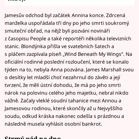
Jamesův odchod byl začátek Annina konce. Zdrcená
manželka uspořádala tři dny po jeho smrti soukromý
smuteční obřad, na nějž byli pozváni novináři
z časopisu People a také reportéři několika televizních
stanic. Blondýnka přišla ve svatebních šatech a
s pláčem zazpívala píseň „Wind Beneath My Wings“. Na
oficiální rodinné poslední rozloučení, které se konalo
týden na to, nebyla Anna pozvána. James Marshall svou
o desítky let mladší choť nezahrnul do závěti a její
tvrzení, že měli ústní dohodu, že má po jeho smrti
nárok na polovinu celého jeho majetku, nebral nikdo
vážně. Začaly vleklé soudní tahanice mezi Annou a
Jamesovou rodinou, které skončily až u Nejvyššího
soudu, odkud kráska nakonec odešla s prázdnou a
následně musela vyhlásit osobní bankrot.
Strmý pád na dno