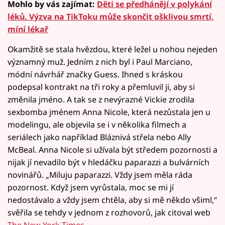
Mohlo by vás zajímat:
Děti se předhánějí v polykání
léků. Výzva na TikToku může skončit ošklivou smrtí,
míní lékař
Okamžitě se stala hvězdou, které ležel u nohou nejeden
významný muž. Jedním z nich byl i Paul Marciano,
módní návrhář značky Guess. Ihned s kráskou
podepsal kontrakt na tři roky a přemluvil ji, aby si
změnila jméno. A tak se z nevýrazné Vickie zrodila
sexbomba jménem Anna Nicole, která nezůstala jen u
modelingu, ale objevila se i v několika filmech a
seriálech jako například Bláznivá střela nebo Ally
McBeal. Anna Nicole si užívala být středem pozornosti a
nijak jí nevadilo být v hledáčku paparazzi a bulvárních
novinářů. „Miluju paparazzi. Vždy jsem měla ráda
pozornost. Když jsem vyrůstala, moc se mi jí
nedostávalo a vždy jsem chtěla, aby si mě někdo všiml,“
svěřila se tehdy v jednom z rozhovorů, jak citoval web
The New York Times
.