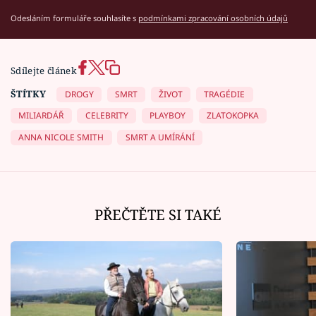
Odesláním formuláře souhlasíte s
podmínkami zpracování osobních údajů
Sdílejte článek
ŠTÍTKY
DROGY
SMRT
ŽIVOT
TRAGÉDIE
MILIARDÁŘ
CELEBRITY
PLAYBOY
ZLATOKOPKA
ANNA NICOLE SMITH
SMRT A UMÍRÁNÍ
PŘEČTĚTE SI TAKÉ