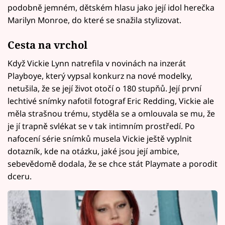
podobně jemném, dětském hlasu jako její idol herečka
Marilyn Monroe, do které se snažila stylizovat.
Cesta na vrchol
Když Vickie Lynn natrefila v novinách na inzerát
Playboye, který vypsal konkurz na nové modelky,
netušila, že se její život otočí o 180 stupňů. Její první
lechtivé snímky nafotil fotograf Eric Redding, Vickie ale
měla strašnou trému, styděla se a omlouvala se mu, že
je jí trapně svlékat se v tak intimním prostředí. Po
nafocení série snímků musela Vickie ještě vyplnit
dotazník, kde na otázku, jaké jsou její ambice,
sebevědomě dodala, že se chce stát Playmate a porodit
dceru.