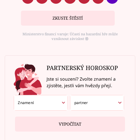
ZKUSTE ŠTĚSTÍ
Ministerstvo financí varuje: Účastí na hazardní hře může
vzniknout závislost ⑱
PARTNERSKÝ HOROSKOP
Jste si souzení? Zvolte znamení a
zjistěte, jestli vám hvězdy přejí.
VYPOČÍTAT