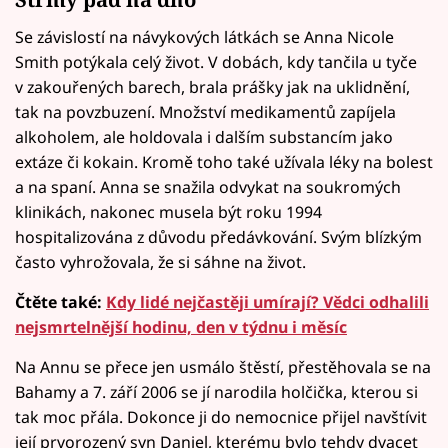
Se závislostí na návykových látkách se Anna Nicole
Smith potýkala celý život. V dobách, kdy tančila u tyče
v zakouřených barech, brala prášky jak na uklidnění,
tak na povzbuzení. Množství medikamentů zapíjela
alkoholem, ale holdovala i dalším substancím jako
extáze či kokain. Kromě toho také užívala léky na bolest
a na spaní. Anna se snažila odvykat na soukromých
klinikách, nakonec musela být roku 1994
hospitalizována z důvodu předávkování. Svým blízkým
často vyhrožovala, že si sáhne na život.
Čtěte také:
Kdy lidé nejčastěji umírají? Vědci odhalili
nejsmrtelnější hodinu, den v týdnu i měsíc
Na Annu se přece jen usmálo štěstí, přestěhovala se na
Bahamy a 7. září 2006 se jí narodila holčička, kterou si
tak moc přála. Dokonce ji do nemocnice přijel navštívit
její prvorozený syn Daniel, kterému bylo tehdy dvacet