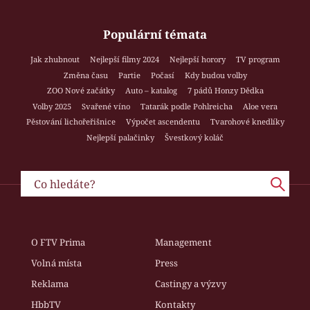
Populární témata
Jak zhubnout
Nejlepší filmy 2024
Nejlepší horory
TV program
Změna času
Partie
Počasí
Kdy budou volby
ZOO Nové začátky
Auto – katalog
7 pádů Honzy Dědka
Volby 2025
Svařené víno
Tatarák podle Pohlreicha
Aloe vera
Pěstování lichořeřišnice
Výpočet ascendentu
Tvarohové knedlíky
Nejlepší palačinky
Švestkový koláč
O FTV Prima
Management
Volná místa
Press
Reklama
Castingy a výzvy
HbbTV
Kontakty