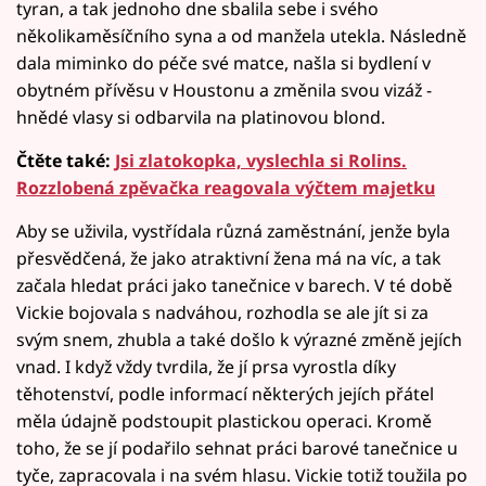
tyran, a tak jednoho dne sbalila sebe i svého
několikaměsíčního syna a od manžela utekla. Následně
dala miminko do péče své matce, našla si bydlení v
obytném přívěsu v Houstonu a změnila svou vizáž -
hnědé vlasy si odbarvila na platinovou blond.
Čtěte také:
Jsi zlatokopka, vyslechla si Rolins.
Rozzlobená zpěvačka reagovala výčtem majetku
Aby se uživila, vystřídala různá zaměstnání, jenže byla
přesvědčená, že jako atraktivní žena má na víc, a tak
začala hledat práci jako tanečnice v barech. V té době
Vickie bojovala s nadváhou, rozhodla se ale jít si za
svým snem, zhubla a také došlo k výrazné změně jejích
vnad. I když vždy tvrdila, že jí prsa vyrostla díky
těhotenství, podle informací některých jejích přátel
měla údajně podstoupit plastickou operaci. Kromě
toho, že se jí podařilo sehnat práci barové tanečnice u
tyče, zapracovala i na svém hlasu. Vickie totiž toužila po