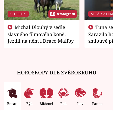
CELEBRITY
SERIÁLY A FIL
8 fotografií
Michal Dlouhý v sedle
Tuna se chtěl vrátit domů.
slavného filmového koně.
Zarazilo ho
Jezdil na něm i Draco Malfoy
smlouvě př
zemřít
HOROSKOPY DLE ZVĚROKRUHU
Beran
Býk
Blíženci
Rak
Lev
Panna
V