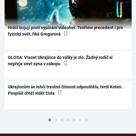
Hráči bojují proti vypínání videoher. Tvoříme precedent i pro
fyzický svět, říká Gregorová
GLOSA: Vracet Ukrajince do války je zlo. Žádný rodič si
nepřeje smrt syna v zákopu
Ukrajincům se lehčí trestná činnost odpouštěla, tvrdí Koten.
Pospíšil chtěl vidět čísla