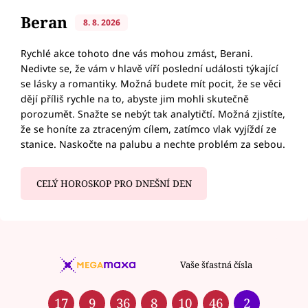
Beran
8. 8. 2026
Rychlé akce tohoto dne vás mohou zmást, Berani.
Nedivte se, že vám v hlavě víří poslední události týkající
se lásky a romantiky. Možná budete mít pocit, že se věci
dějí příliš rychle na to, abyste jim mohli skutečně
porozumět. Snažte se nebýt tak analytičtí. Možná zjistíte,
že se honíte za ztraceným cílem, zatímco vlak vyjíždí ze
stanice. Naskočte na palubu a nechte problém za sebou.
CELÝ HOROSKOP PRO DNEŠNÍ DEN
Vaše šťastná čísla
17
9
36
8
10
46
2