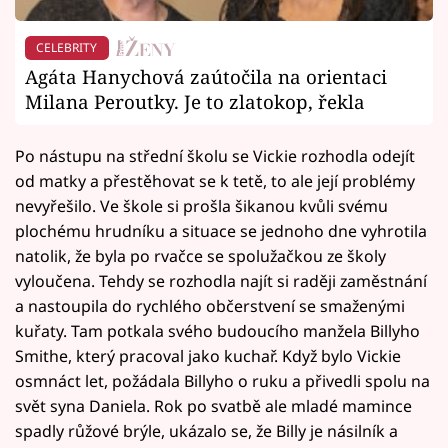
CELEBRITY
Agáta Hanychová zaútočila na orientaci
Milana Peroutky. Je to zlatokop, řekla
Po nástupu na střední školu se Vickie rozhodla odejít
od matky a přestěhovat se k tetě, to ale její problémy
nevyřešilo. Ve škole si prošla šikanou kvůli svému
plochému hrudníku a situace se jednoho dne vyhrotila
natolik, že byla po rvačce se spolužačkou ze školy
vyloučena. Tehdy se rozhodla najít si raději zaměstnání
a nastoupila do rychlého občerstvení se smaženými
kuřaty. Tam potkala svého budoucího manžela Billyho
Smithe, který pracoval jako kuchař. Když bylo Vickie
osmnáct let, požádala Billyho o ruku a přivedli spolu na
svět syna Daniela. Rok po svatbě ale mladé mamince
spadly růžové brýle, ukázalo se, že Billy je násilník a