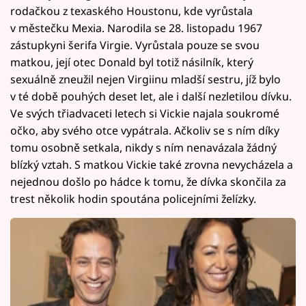
rodačkou z texaského Houstonu, kde vyrůstala
v městečku Mexia. Narodila se 28. listopadu 1967
zástupkyni šerifa Virgie. Vyrůstala pouze se svou
matkou, její otec Donald byl totiž násilník, který
sexuálně zneužil nejen Virgiinu mladší sestru, jíž bylo
v té době pouhých deset let, ale i další nezletilou dívku.
Ve svých třiadvaceti letech si Vickie najala soukromé
očko, aby svého otce vypátrala. Ačkoliv se s ním díky
tomu osobně setkala, nikdy s ním nenavázala žádný
blízký vztah. S matkou Vickie také zrovna nevycházela a
nejednou došlo po hádce k tomu, že dívka skončila za
trest několik hodin spoutána policejními želízky.