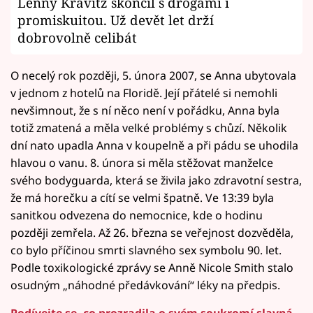
Lenny Kravitz skončil s drogami i
promiskuitou. Už devět let drží
dobrovolně celibát
O necelý rok později, 5. února 2007, se Anna ubytovala
v jednom z hotelů na Floridě. Její přátelé si nemohli
nevšimnout, že s ní něco není v pořádku, Anna byla
totiž zmatená a měla velké problémy s chůzí. Několik
dní nato upadla Anna v koupelně a při pádu se uhodila
hlavou o vanu. 8. února si měla stěžovat manželce
svého bodyguarda, která se živila jako zdravotní sestra,
že má horečku a cítí se velmi špatně. Ve 13:39 byla
sanitkou odvezena do nemocnice, kde o hodinu
později zemřela. Až 26. března se veřejnost dozvěděla,
co bylo příčinou smrti slavného sex symbolu 90. let.
Podle toxikologické zprávy se Anně Nicole Smith stalo
osudným „náhodné předávkování“ léky na předpis.