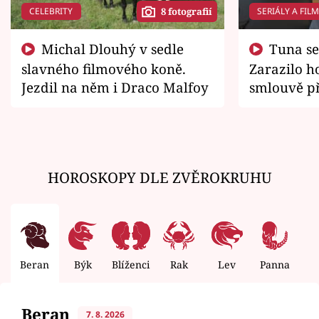
CELEBRITY
SERIÁLY A FIL
8 fotografií
Michal Dlouhý v sedle
Tuna se chtěl vrátit domů.
slavného filmového koně.
Zarazilo ho
Jezdil na něm i Draco Malfoy
smlouvě př
zemřít
HOROSKOPY DLE ZVĚROKRUHU
Beran
Býk
Blíženci
Rak
Lev
Panna
V
Beran
7. 8. 2026