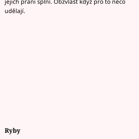
jejich přání splní. Obzvlášť když pro to něco
udělají.
Ryby