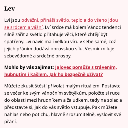
Lev
Lvi jsou
odvážní, přináší světlo, teplo a do všeho jdou
se srdcem a vášní
. Lví srdce má kolem Vánoc tendenci
silně zářit a světlo přitahuje věci, které chtějí být
spatřeny. Lvi navíc mají velkou víru v sebe samé, což
jejich přáním dodává obrovskou sílu. Vesmír miluje
sebevědomé a srdečné prosby.
Mohlo by vás zajímat:
Jalovec pomůže s trávením,
hubnutím i kašlem. Jak ho bezpečně užívat?
Můžete zkusit štěstí přivolat malým rituálem. Postavte
se večer ke svým vánočním světýlkům, položte si ruce
do oblasti mezi hrudníkem a žaludkem, tedy na solar, a
představte si, jak do vás světlo vstupuje. Pak můžete
nahlas nebo potichu, hlavně srozumitelně, vyslovit své
přání.