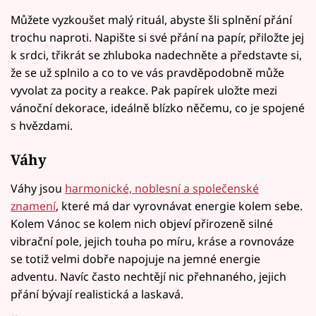
Můžete vyzkoušet malý rituál, abyste šli splnění přání
trochu naproti. Napište si své přání na papír, přiložte jej
k srdci, třikrát se zhluboka nadechněte a představte si,
že se už splnilo a co to ve vás pravděpodobně může
vyvolat za pocity a reakce. Pak papírek uložte mezi
vánoční dekorace, ideálně blízko něčemu, co je spojené
s hvězdami.
Váhy
Váhy jsou
harmonické, noblesní a společenské
znamení
, které má dar vyrovnávat energie kolem sebe.
Kolem Vánoc se kolem nich objeví přirozeně silné
vibrační pole, jejich touha po míru, kráse a rovnováze
se totiž velmi dobře napojuje na jemné energie
adventu. Navíc často nechtějí nic přehnaného, jejich
přání bývají realistická a laskavá.