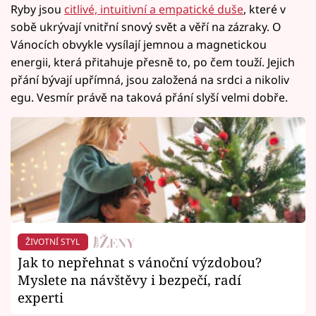
Ryby jsou
citlivé, intuitivní a empatické duše
, které v
sobě ukrývají vnitřní snový svět a věří na zázraky. O
Vánocích obvykle vysílají jemnou a magnetickou
energii, která přitahuje přesně to, po čem touží. Jejich
přání bývají upřímná, jsou založená na srdci a nikoliv
egu. Vesmír právě na taková přání slyší velmi dobře.
ŽIVOTNÍ STYL
Jak to nepřehnat s vánoční výzdobou?
Myslete na návštěvy i bezpečí, radí
experti