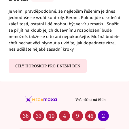
Je velmi pravděpodobné, že nejlepším řešením je dnes
jednoduše se vzdát kontroly, Berani. Pokud jde o srdeční
záležitosti, ostatní lidé mohou být ve víru zmatku. Snažit
se přijít na kloub jejich duševnímu rozpoložení bude
nemožné, takže se o to ani nepokoušejte. Možná budete
chtít nechat věci plynout a uvidíte, jak dopadnete zítra,
než uděláte nějaké zásadní kroky.
CELÝ HOROSKOP PRO DNEŠNÍ DEN
Vaše šťastná čísla
36
33
10
4
9
46
2