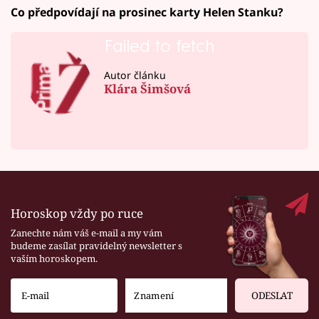
Co předpovídají na prosinec karty Helen Stanku?
Failed to fetch
Autor článku
Klára Šimšová
Horoskop vždy po ruce
Zanechte nám váš e-mail a my vám
budeme zasílat pravidelný newsletter s
vaším horoskopem.
ODESLAT