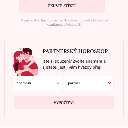
ZKUSTE ŠTĚSTÍ
Ministerstvo financí varuje: Účastí na hazardní hře může
vzniknout závislost ⑱
PARTNERSKÝ HOROSKOP
Jste si souzení? Zvolte znamení a
zjistěte, jestli vám hvězdy přejí.
VYPOČÍTAT