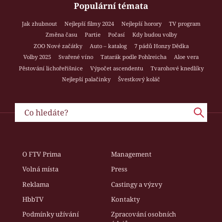
Populární témata
Jak zhubnout
Nejlepší filmy 2024
Nejlepší horory
TV program
Změna času
Partie
Počasí
Kdy budou volby
ZOO Nové začátky
Auto – katalog
7 pádů Honzy Dědka
Volby 2025
Svařené víno
Tatarák podle Pohlreicha
Aloe vera
Pěstování lichořeřišnice
Výpočet ascendentu
Tvarohové knedlíky
Nejlepší palačinky
Švestkový koláč
O FTV Prima
Management
Volná místa
Press
Reklama
Castingy a výzvy
HbbTV
Kontakty
Podmínky užívání
Zpracování osobních