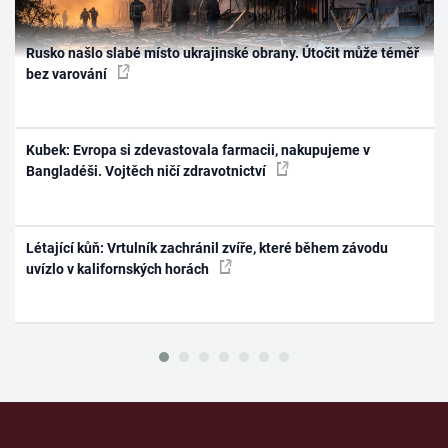
Rusko našlo slabé místo ukrajinské obrany. Útočit může téměř
bez varování
Kubek: Evropa si zdevastovala farmacii, nakupujeme v
Bangladéši. Vojtěch ničí zdravotnictví
Létající kůň: Vrtulník zachránil zvíře, které během závodu
uvízlo v kalifornských horách