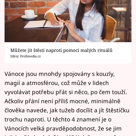
Horoskopy
Sledujte prima+
Filmový festival Karlovy Vary
Pořady
Můžete jít štěstí naproti pomocí malých rituálů
Zdroj: Profimedia.cz
Mámy sobě
Vánoce jsou mnohdy spojovány s kouzly,
Přihlášení
magií a atmosférou, což může v lidech
vyvolávat potřebu přát si něco, po čem touží.
Ačkoliv přání není příliš mocné, minimálně
Sledujte nás
člověka navede, jak tužeb docílit a jít štěstíčku
trochu naproti. U těchto 4 znamení je o
Vánocích velká pravděpodobnost, že se jim