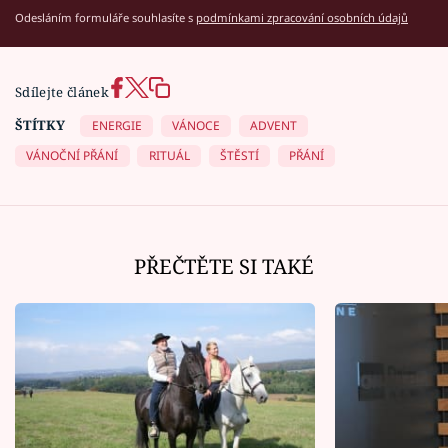
Odesláním formuláře souhlasíte s
podmínkami zpracování osobních údajů
Sdílejte článek
ŠTÍTKY
ENERGIE
VÁNOCE
ADVENT
VÁNOČNÍ PŘÁNÍ
RITUÁL
ŠTĚSTÍ
PŘÁNÍ
PŘEČTĚTE SI TAKÉ