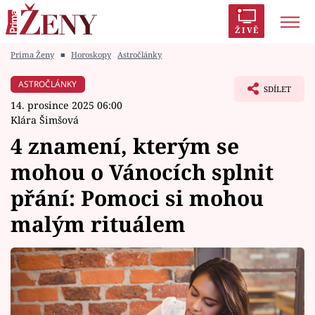
ŽIVĚ
Prima Ženy
■
Horoskopy
Astročlánky
Trendy:
Polabí
Inspekce
Prostřeno!
AYTO?
ASTROČLÁNKY
SDÍLET
Módní alarm
Zrádci
Proměny
14. prosince 2025 06:00
Klára Šimšová
4 znamení, kterým se
mohou o Vánocích splnit
Témata
přání: Pomoci si mohou
Celebrity
malým rituálem
Vztahy
Seriály