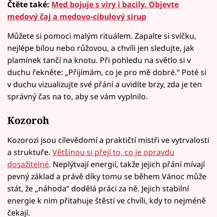
Čtěte také:
Med bojuje s viry i bacily. Objevte
medový čaj a medovo-cibulový sirup
Můžete si pomoci malým rituálem. Zapalte si svíčku,
nejlépe bílou nebo růžovou, a chvíli jen sledujte, jak
plamínek tančí na knotu. Při pohledu na světlo si v
duchu řekněte: „Přijímám, co je pro mě dobré.“ Poté si
v duchu vizualizujte své přání a uvidíte brzy, zda je ten
správný čas na to, aby se vám vyplnilo.
Kozoroh
Kozorozi jsou cílevědomí a praktičtí mistři ve vytrvalosti
a struktuře.
Většinou si přejí to, co je opravdu
dosažitelné
. Neplýtvají energií, takže jejich přání mívají
pevný základ a právě díky tomu se během Vánoc může
stát, že „náhoda“ dodělá práci za ně. Jejich stabilní
energie k nim přitahuje štěstí ve chvíli, kdy to nejméně
čekají.