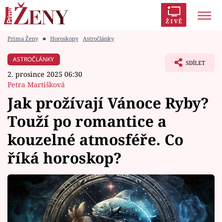
ŽIVĚ
Prima Ženy
■
Horoskopy
Astročlánky
Trendy:
Polabí
Inspekce
Prostřeno!
AYTO?
ASTROČLÁNKY
SDÍLET
Módní alarm
Zrádci
Proměny
2. prosince 2025 06:30
Petra Martišková
Jak prožívají Vánoce Ryby?
Touží po romantice a
Témata
kouzelné atmosféře. Co
Celebrity
říká horoskop?
Vztahy
Seriály