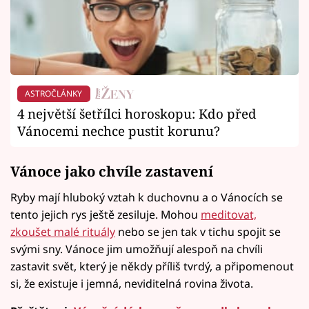
ASTROČLÁNKY
4 největší šetřílci horoskopu: Kdo před
Vánocemi nechce pustit korunu?
Vánoce jako chvíle zastavení
Ryby mají hluboký vztah k duchovnu a o Vánocích se
tento jejich rys ještě zesiluje. Mohou
meditovat,
zkoušet malé rituály
nebo se jen tak v tichu spojit se
svými sny. Vánoce jim umožňují alespoň na chvíli
zastavit svět, který je někdy příliš tvrdý, a připomenout
si, že existuje i jemná, neviditelná rovina života.