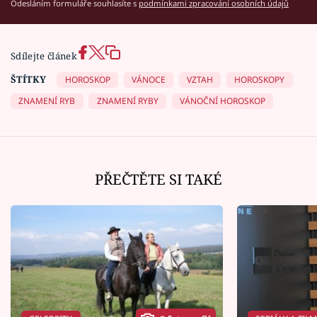
Odesláním formuláře souhlasíte s
podmínkami zpracování osobních údajů
Sdílejte článek
ŠTÍTKY
HOROSKOP
VÁNOCE
VZTAH
HOROSKOPY
ZNAMENÍ RYB
ZNAMENÍ RYBY
VÁNOČNÍ HOROSKOP
PŘEČTĚTE SI TAKÉ