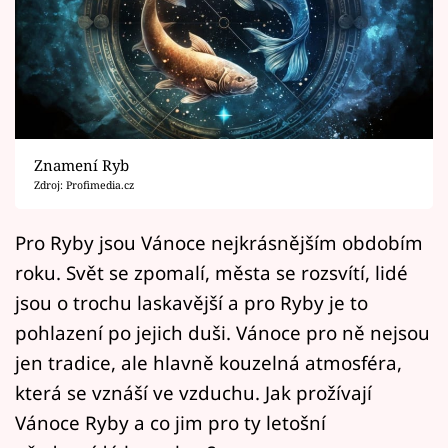
Horoskopy
Sledujte prima+
Filmový festival Karlovy Vary
Pořady
Znamení Ryb
Zdroj: Profimedia.cz
Mámy sobě
Pro Ryby jsou Vánoce nejkrásnějším obdobím
Přihlášení
roku. Svět se zpomalí, města se rozsvítí, lidé
jsou o trochu laskavější a pro Ryby je to
pohlazení po jejich duši. Vánoce pro ně nejsou
Sledujte nás
jen tradice, ale hlavně kouzelná atmosféra,
která se vznáší ve vzduchu. Jak prožívají
Vánoce Ryby a co jim pro ty letošní