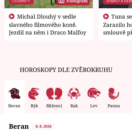
CELEBRITY
SERIÁLY A FIL
8 fotografií
Michal Dlouhý v sedle
Tuna se chtěl vrátit domů.
slavného filmového koně.
Zarazilo ho
Jezdil na něm i Draco Malfoy
smlouvě př
zemřít
HOROSKOPY DLE ZVĚROKRUHU
Beran
Býk
Blíženci
Rak
Lev
Panna
V
Beran
8. 8. 2026