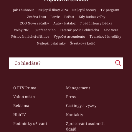
Jak zhubnout
Nejlepší filmy 2024
Nejlepší horory
TV program
Změna času
Partie
Počasí
Kdy budou volby
ZOO Nové začátky
Auto – katalog
7 pádů Honzy Dědka
Volby 2025
Svařené víno
Tatarák podle Pohlreicha
Aloe vera
Pěstování lichořeřišnice
Výpočet ascendentu
Tvarohové knedlíky
Nejlepší palačinky
Švestkový koláč
O FTV Prima
Management
Volná místa
Press
Reklama
Castingy a výzvy
HbbTV
Kontakty
Podmínky užívání
Zpracování osobních
údajů