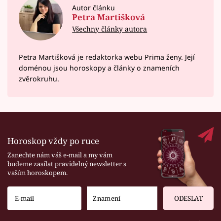
Autor článku
Petra Martišková
Všechny články autora
Petra Martišková je redaktorka webu Prima ženy. Její
doménou jsou horoskopy a články o znameních
zvěrokruhu.
Horoskop vždy po ruce
Zanechte nám váš e-mail a my vám
budeme zasílat pravidelný newsletter s
vaším horoskopem.
ODESLAT