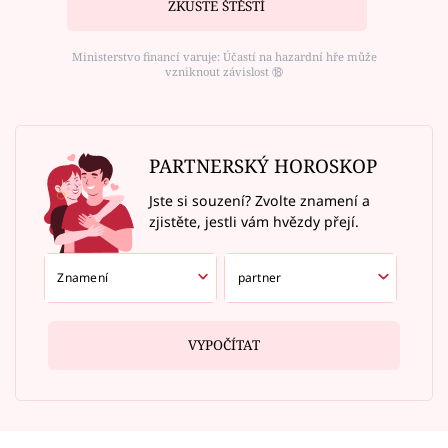
ZKUSTE ŠTĚSTÍ
Ministerstvo financí varuje: Účastí na hazardní hře může
vzniknout závislost ⑱
PARTNERSKÝ HOROSKOP
Jste si souzení? Zvolte znamení a
zjistěte, jestli vám hvězdy přejí.
VYPOČÍTAT