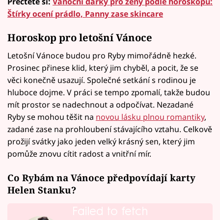
Přečtěte si:
Vánoční dárky pro ženy podle horoskopu:
Štírky ocení prádlo, Panny zase skincare
Horoskop pro letošní Vánoce
Letošní Vánoce budou pro Ryby mimořádně hezké.
Prosinec přinese klid, který jim chyběl, a pocit, že se
věci konečně usazují. Společné setkání s rodinou je
hluboce dojme. V práci se tempo zpomalí, takže budou
mít prostor se nadechnout a odpočívat. Nezadané
Ryby se mohou těšit na
novou lásku plnou romantiky
,
zadané zase na prohloubení stávajícího vztahu. Celkově
prožijí svátky jako jeden velký krásný sen, který jim
pomůže znovu cítit radost a vnitřní mír.
Co Rybám na Vánoce předpovídají karty
Helen Stanku?
Failed to fetch