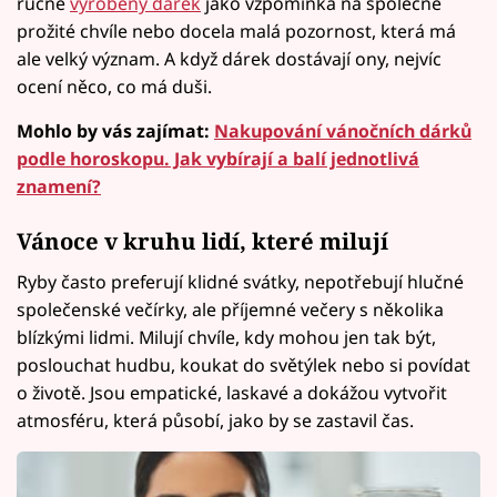
ručně
vyrobený dárek
jako vzpomínka na společně
prožité chvíle nebo docela malá pozornost, která má
ale velký význam. A když dárek dostávají ony, nejvíc
ocení něco, co má duši.
Mohlo by vás zajímat:
Nakupování vánočních dárků
podle horoskopu. Jak vybírají a balí jednotlivá
znamení?
Vánoce v kruhu lidí, které milují
Ryby často preferují klidné svátky, nepotřebují hlučné
společenské večírky, ale příjemné večery s několika
blízkými lidmi. Milují chvíle, kdy mohou jen tak být,
poslouchat hudbu, koukat do světýlek nebo si povídat
o životě. Jsou empatické, laskavé a dokážou vytvořit
atmosféru, která působí, jako by se zastavil čas.