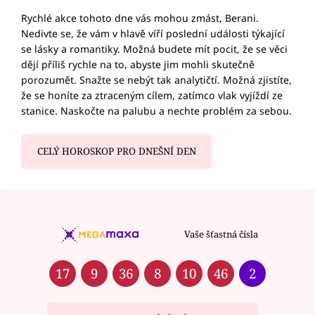
Rychlé akce tohoto dne vás mohou zmást, Berani.
Nedivte se, že vám v hlavě víří poslední události týkající
se lásky a romantiky. Možná budete mít pocit, že se věci
dějí příliš rychle na to, abyste jim mohli skutečně
porozumět. Snažte se nebýt tak analytičtí. Možná zjistíte,
že se honíte za ztraceným cílem, zatímco vlak vyjíždí ze
stanice. Naskočte na palubu a nechte problém za sebou.
CELÝ HOROSKOP PRO DNEŠNÍ DEN
Vaše šťastná čísla
17
9
36
8
10
46
2