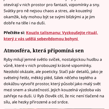
otevírají v nich prostor pro fantazii, vzpomínky a sny.
Svátky pro ně nejsou chaos a stres, ale kouzelný
okamžik, kdy mohou být se svými blízkými a je jim
dobře na těle i na duši.
Přečtěte si:
Kouzlo talismanu: Vyzkoušejte rituál,
který z vás udělá sebevědomou bohyni
Atmosféra, která připomíná sen
Ryby milují jemné světlo svíček, nostalgickou hudbu a
vůně, které v nich probouzejí krásné vzpomínky.
Nezdobí okázale, ale poeticky. Stačí pár detailů, jako je
světelný řetěz, měkký pléd, šálek něčeho teplého a
dokážou vytvořit prostor, který působí jako malý svět
mezi snem a skutečností. Jejich kouzelná výzdoba vás
zahřeje na duši. U Ryb člověk cítí, že nic není tlačené na
sílu, ale hezky přirozené a od srdce.