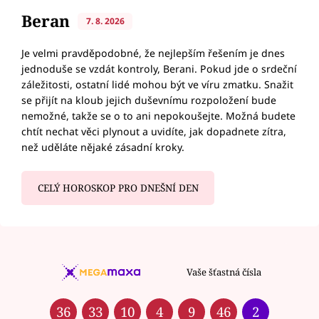
Beran
7. 8. 2026
Je velmi pravděpodobné, že nejlepším řešením je dnes
jednoduše se vzdát kontroly, Berani. Pokud jde o srdeční
záležitosti, ostatní lidé mohou být ve víru zmatku. Snažit
se přijít na kloub jejich duševnímu rozpoložení bude
nemožné, takže se o to ani nepokoušejte. Možná budete
chtít nechat věci plynout a uvidíte, jak dopadnete zítra,
než uděláte nějaké zásadní kroky.
CELÝ HOROSKOP PRO DNEŠNÍ DEN
Vaše šťastná čísla
36
33
10
4
9
46
2