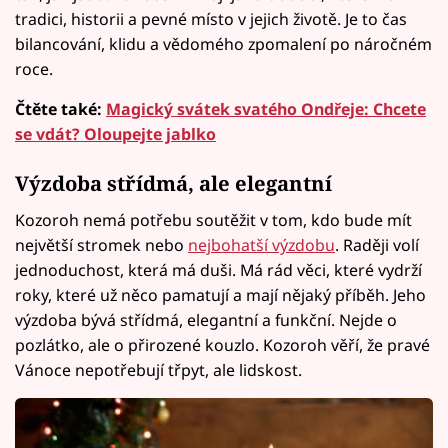
tradici, historii a pevné místo v jejich životě. Je to čas
bilancování, klidu a vědomého zpomalení po náročném
roce.
Čtěte také:
Magický svátek svatého Ondřeje: Chcete
se vdát? Oloupejte jablko
Výzdoba střídmá, ale elegantní
Kozoroh nemá potřebu soutěžit v tom, kdo bude mít
největší stromek nebo
nejbohatší výzdobu
. Raději volí
jednoduchost, která má duši. Má rád věci, které vydrží
roky, které už něco pamatují a mají nějaký příběh. Jeho
výzdoba bývá střídmá, elegantní a funkční. Nejde o
pozlátko, ale o přirozené kouzlo. Kozoroh věří, že pravé
Vánoce nepotřebují třpyt, ale lidskost.