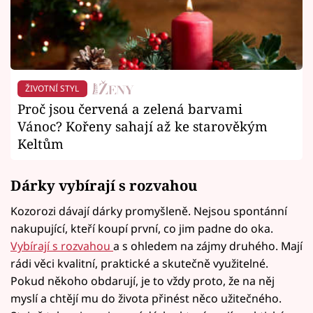
ŽIVOTNÍ STYL
Proč jsou červená a zelená barvami
Vánoc? Kořeny sahají až ke starověkým
Keltům
Dárky vybírají s rozvahou
Kozorozi dávají dárky promyšleně. Nejsou spontánní
nakupující, kteří koupí první, co jim padne do oka.
Vybírají s rozvahou
a s ohledem na zájmy druhého. Mají
rádi věci kvalitní, praktické a skutečně využitelné.
Pokud někoho obdarují, je to vždy proto, že na něj
myslí a chtějí mu do života přinést něco užitečného.