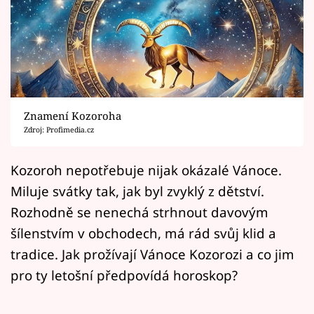
Horoskopy
Sledujte prima+
Filmový festival Karlovy Vary
Pořady
Znamení Kozoroha
Zdroj: Profimedia.cz
Mámy sobě
Kozoroh nepotřebuje nijak okázalé Vánoce.
Přihlášení
Miluje svátky tak, jak byl zvyklý z dětství.
Rozhodně se nenechá strhnout davovým
šílenstvím v obchodech, má rád svůj klid a
Sledujte nás
tradice. Jak prožívají Vánoce Kozorozi a co jim
pro ty letošní předpovídá horoskop?