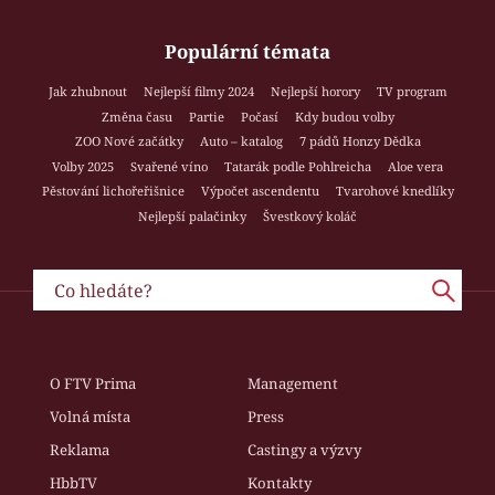
Populární témata
Jak zhubnout
Nejlepší filmy 2024
Nejlepší horory
TV program
Změna času
Partie
Počasí
Kdy budou volby
ZOO Nové začátky
Auto – katalog
7 pádů Honzy Dědka
Volby 2025
Svařené víno
Tatarák podle Pohlreicha
Aloe vera
Pěstování lichořeřišnice
Výpočet ascendentu
Tvarohové knedlíky
Nejlepší palačinky
Švestkový koláč
O FTV Prima
Management
Volná místa
Press
Reklama
Castingy a výzvy
HbbTV
Kontakty