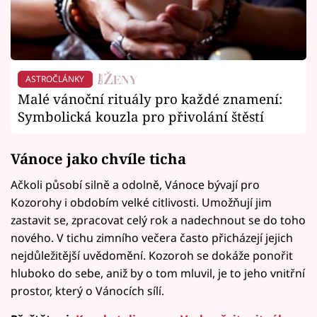
ASTROČLÁNKY
Malé vánoční rituály pro každé znamení:
Symbolická kouzla pro přivolání štěstí
Vánoce jako chvíle ticha
Ačkoli působí silně a odolně, Vánoce bývají pro
Kozorohy i obdobím velké citlivosti. Umožňují jim
zastavit se, zpracovat celý rok a nadechnout se do toho
nového. V tichu zimního večera často přicházejí jejich
nejdůležitější uvědomění. Kozoroh se dokáže ponořit
hluboko do sebe, aniž by o tom mluvil, je to jeho vnitřní
prostor, který o Vánocích sílí.