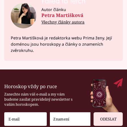
Failed to fetch
Autor článku
Petra Martišková
Všechny články autora
Petra Martišková je redaktorka webu Prima ženy. Její
doménou jsou horoskopy a články o znameních
zvěrokruhu.
Horoskop vždy po ruce
Zanechte nám váš e-mail a my vám
budeme zasílat pravidelný newsletter s
vaším horoskopem.
ODESLAT