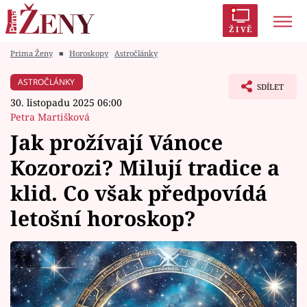
ŽIVĚ
Prima Ženy
■
Horoskopy
Astročlánky
Trendy:
Polabí
Inspekce
Prostřeno!
AYTO?
ASTROČLÁNKY
SDÍLET
Módní alarm
Zrádci
Proměny
30. listopadu 2025 06:00
Petra Martišková
Jak prožívají Vánoce
Kozorozi? Milují tradice a
Témata
klid. Co však předpovídá
Celebrity
letošní horoskop?
Vztahy
Seriály