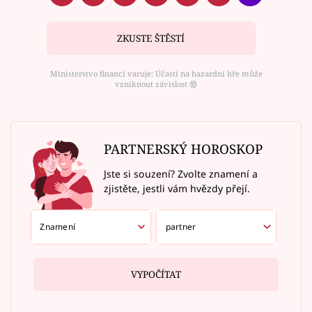
ZKUSTE ŠTĚSTÍ
Ministerstvo financí varuje: Účastí na hazardní hře může
vzniknout závislost ⑱
PARTNERSKÝ HOROSKOP
Jste si souzení? Zvolte znamení a
zjistěte, jestli vám hvězdy přejí.
VYPOČÍTAT