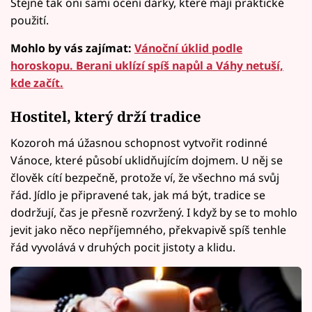
Stejně tak oni sami ocení dárky, které mají praktické
použití.
Mohlo by vás zajímat:
Vánoční úklid podle
horoskopu. Berani uklízí spíš napůl a Váhy netuší,
kde začít.
Hostitel, který drží tradice
Kozoroh má úžasnou schopnost vytvořit rodinné
Vánoce, které působí uklidňujícím dojmem. U něj se
člověk cítí bezpečně, protože ví, že všechno má svůj
řád. Jídlo je připravené tak, jak má být, tradice se
dodržují, čas je přesně rozvržený. I když by se to mohlo
jevit jako něco nepříjemného, překvapivě spíš tenhle
řád vyvolává v druhých pocit jistoty a klidu.