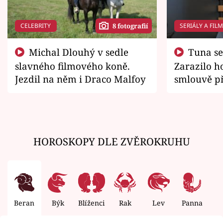
CELEBRITY
SERIÁLY A FIL
8 fotografií
Michal Dlouhý v sedle
Tuna se chtěl vrátit domů.
slavného filmového koně.
Zarazilo ho
Jezdil na něm i Draco Malfoy
smlouvě př
zemřít
HOROSKOPY DLE ZVĚROKRUHU
Beran
Býk
Blíženci
Rak
Lev
Panna
V