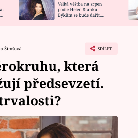
Velká věštba na srpen
NOVINKY
ZAHRADA
a:
podle Helen Stanku:
y
Býkům se bude dařit,
VIDEORECEPTY
DESIGN
Vodnáře čeká jízda
ra Šimšová
SDÍLET
ěrokruhu, která
žují předsevzetí.
trvalosti?