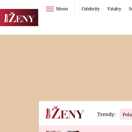
Menu
Celebrity
Vztahy
S
Seriály
Životní styl
ZOO
DIETY A HUBNUTÍ
PROSTŘENO!
CESTOVÁNÍ A
DOVOLENÁ
DUCH
ZDRAVÍ
Trendy:
Pola
Horoskopy
Video
ASTROČLÁNKY
SERIÁLY