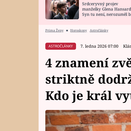
Srdceryvný projev
SNÁŘ
CELEBRITY
manželky Glena Hansard
Syn tu není, nerozuměl b
HOROSKOP NA
VAŘENÍ
tomu, vysvětlila
ROK 2023
Prima Ženy
■
Horoskopy
Astročlánky
7. ledna 2026 07:00
Klá
ASTROČLÁNKY
4 znamení zv
striktně dodr
Kdo je král vy