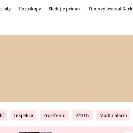
eriály
Horoskopy
Sledujte prima+
Filmový festival Karl
Celebrity
Recept
MÓDA A KRÁSA
HLAVNÍ JÍ
VZTAHY A SEX
SLADKÉ
PRIMA MAMINKA
ZDRAVÉ
bí
Inspekce
Prostřeno!
AYTO?
Módní alarm
Fresh
Living
RECEPTY
BYDLENÍ