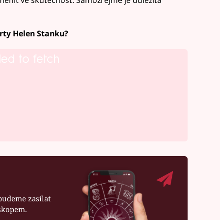
rty Helen Stanku?
led to fetch
budeme zasílat
oskopem.