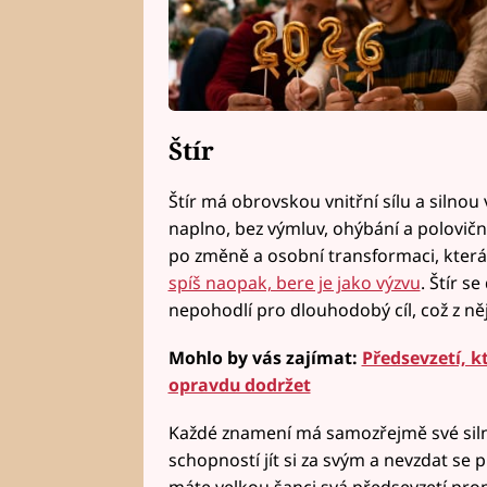
Štír
Štír má obrovskou vnitřní sílu a silnou 
naplno, bez výmluv, ohýbání a polovič
po změně a osobní transformaci, která 
spíš naopak, bere je jako výzvu
. Štír s
nepohodlí pro dlouhodobý cíl, což z ně
Mohlo by vás zajímat:
Předsevzetí, k
opravdu dodržet
Každé znamení má samozřejmě své silné i
schopností jít si za svým a nevzdat se 
máte velkou šanci svá předsevzetí pro