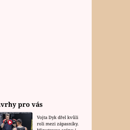
vrhy pro vás
Vojta Dyk dřel kvůli
roli mezi zápasníky.
Minutovou scénu jel