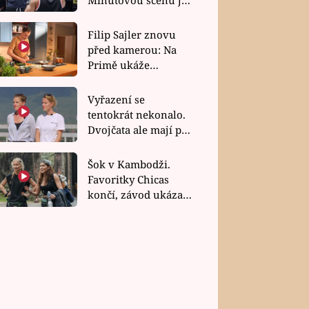
bez dubla
Filip Sajler znovu
před kamerou: Na
Primě ukáže
poctivou kuchyni i
rychlé recepty
Vyřazení se
tentokrát nekonalo.
Dvojčata ale mají po
uzavření třetí etapy
závodu nůž na krku
Šok v Kambodži.
Favoritky Chicas
končí, závod ukázal
svou nejtvrdší tvář