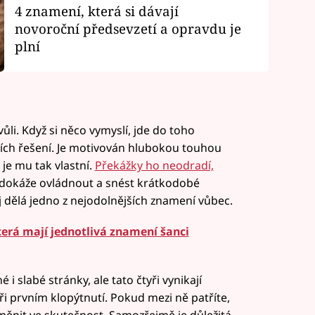
4 znamení, která si dávají
novoroční předsevzetí a opravdu je
plní
vůli. Když si něco vymyslí, jde do toho
ních řešení. Je motivován hlubokou touhou
je mu tak vlastní.
Překážky ho neodradí,
e dokáže ovládnout a snést krátkodobé
j dělá jedno z nejodolnějších znamení vůbec.
terá mají jednotlivá znamení šanci
 slabé stránky, ale tato čtyři vynikají
při prvním klopýtnutí. Pokud mezi ně patříte,
měnit ve skutečnost. Samozřejmě je důležitá