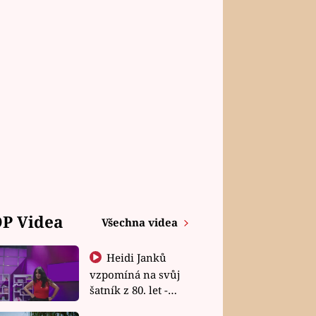
P Videa
Všechna videa
Heidi Janků
vzpomíná na svůj
šatník z 80. let -
Shopaholičky