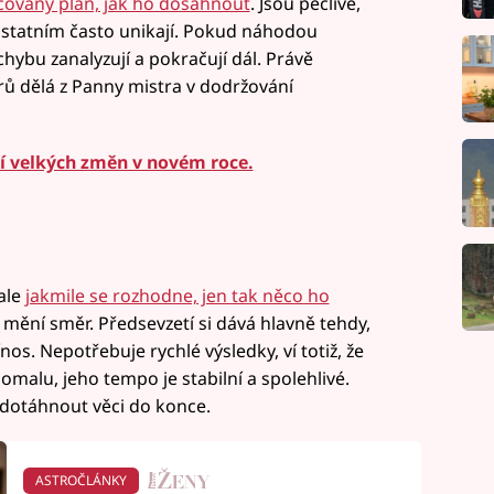
covaný plán, jak ho dosáhnout
. Jsou pečlivé,
é ostatním často unikají. Pokud náhodou
hybu zanalyzují a pokračují dál. Právě
ů dělá z Panny mistra v dodržování
jí velkých změn v novém roce.
ale
jakmile se rozhodne, jen tak něco ho
d mění směr. Předsevzetí si dává hlavně tehdy,
os. Nepotřebuje rychlé výsledky, ví totiž, že
pomalu, jeho tempo je stabilní a spolehlivé.
dotáhnout věci do konce.
ASTROČLÁNKY