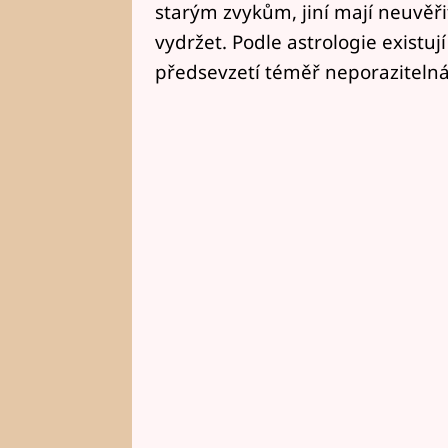
starým zvykům, jiní mají neuvěřit
vydržet. Podle astrologie existuj
předsevzetí téměř neporazitelná.