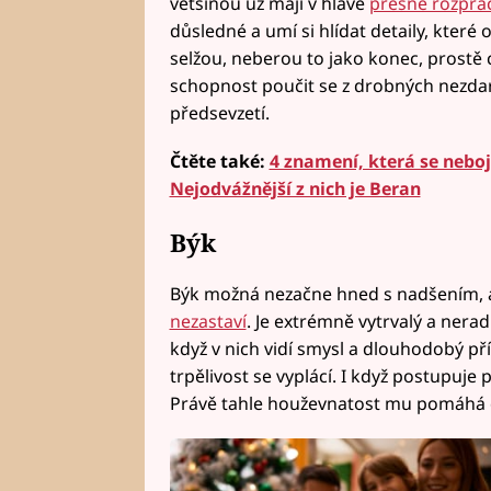
většinou už mají v hlavě
přesně rozpra
důsledné a umí si hlídat detaily, kter
selžou, neberou to jako konec, prostě c
schopnost poučit se z drobných nezdar
předsevzetí.
Čtěte také:
4 znamení, která se nebo
Nejodvážnější z nich je Beran
Býk
Býk možná nezačne hned s nadšením, 
nezastaví
. Je extrémně vytrvalý a nera
když v nich vidí smysl a dlouhodobý přín
trpělivost se vyplácí. I když postupuje 
Právě tahle houževnatost mu pomáhá 