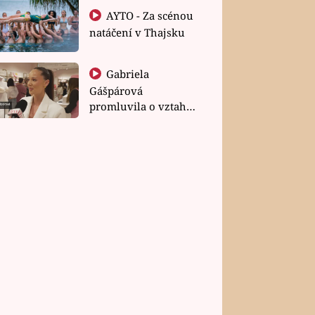
AYTO - Za scénou
natáčení v Thajsku
Gabriela
Gášpárová
promluvila o vztahu
a zakládání rodiny