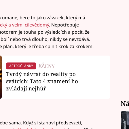
co umane, bere to jako závazek, který má
tický a velmi cílevědomý
. Nepotřebuje
otorem je touha po výsledcích a pocit, že
 bolí nebo trvá dlouho, nikdy se nevzdává.
e plán, který je třeba splnit krok za krokem.
ASTROČLÁNKY
Tvrdý návrat do reality po
svátcích: Tato 4 znamení ho
zvládají nejhůř
Ná
ebe sama. Když si stanoví předsevzetí,