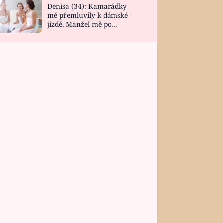
Denisa (34): Kamarádky
mě přemluvily k dámské
jízdě. Manžel mě po
návratu zaskočil