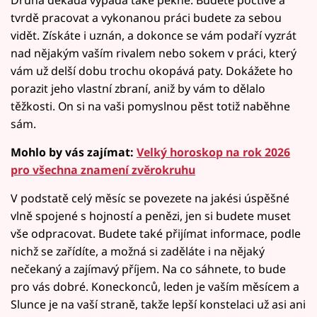
Druhá dekáda vypadá také pěkně. Budete poctivě a
tvrdě pracovat a vykonanou práci budete za sebou
vidět. Získáte i uznán, a dokonce se vám podaří vyzrát
nad nějakým vaším rivalem nebo sokem v práci, který
vám už delší dobu trochu okopává paty. Dokážete ho
porazit jeho vlastní zbraní, aniž by vám to dělalo
těžkosti. On si na vaši pomyslnou pěst totiž naběhne
sám.
Mohlo by vás zajímat:
Velký horoskop na rok 2026
pro všechna znamení zvěrokruhu
V podstatě celý měsíc se povezete na jakési úspěšné
vlně spojené s hojností a penězi, jen si budete muset
vše odpracovat. Budete také přijímat informace, podle
nichž se zařídíte, a možná si zaděláte i na nějaký
nečekaný a zajímavý příjem. Na co sáhnete, to bude
pro vás dobré. Koneckonců, leden je vaším měsícem a
Slunce je na vaší straně, takže lepší konstelaci už asi ani