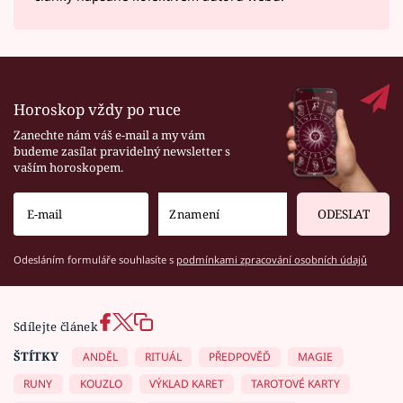
Horoskop vždy po ruce
Zanechte nám váš e-mail a my vám
budeme zasílat pravidelný newsletter s
vaším horoskopem.
ODESLAT
Odesláním formuláře souhlasíte s
podmínkami zpracování osobních údajů
Sdílejte článek
ŠTÍTKY
ANDĚL
RITUÁL
PŘEDPOVĚĎ
MAGIE
RUNY
KOUZLO
VÝKLAD KARET
TAROTOVÉ KARTY