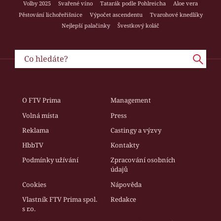
Volby 2025
Svařené víno
Tatarák podle Pohlreicha
Aloe vera
Pěstování lichořeřišnice
Výpočet ascendentu
Tvarohové knedlíky
Nejlepší palačinky
Švestkový koláč
O FTV Prima
Management
Volná místa
Press
Reklama
Castingy a výzvy
HbbTV
Kontakty
Podmínky užívání
Zpracování osobních
údajů
Cookies
Nápověda
Vlastník FTV Prima spol.
Redakce
s r.o.