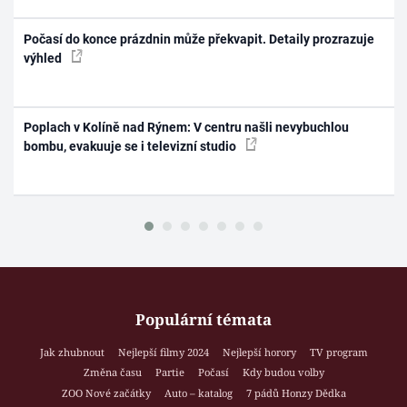
Počasí do konce prázdnin může překvapit. Detaily prozrazuje
výhled
Poplach v Kolíně nad Rýnem: V centru našli nevybuchlou
bombu, evakuuje se i televizní studio
Populární témata
Jak zhubnout
Nejlepší filmy 2024
Nejlepší horory
TV program
Změna času
Partie
Počasí
Kdy budou volby
ZOO Nové začátky
Auto – katalog
7 pádů Honzy Dědka