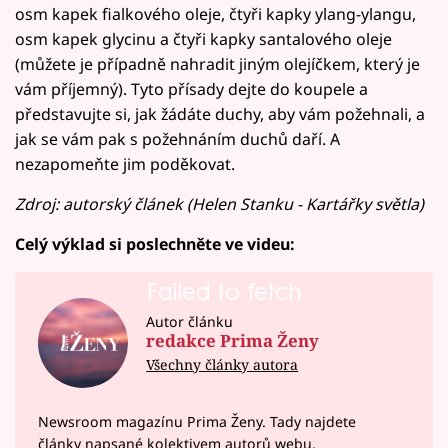
osm kapek fialkového oleje, čtyři kapky ylang-ylangu,
osm kapek glycinu a čtyři kapky santalového oleje
(můžete je případně nahradit jiným olejíčkem, který je
vám příjemný). Tyto přísady dejte do koupele a
představujte si, jak žádáte duchy, aby vám požehnali, a
jak se vám pak s požehnáním duchů daří. A
nezapomeňte jim poděkovat.
Zdroj: autorský článek (Helen Stanku - Kartářky světla)
Celý výklad si poslechněte ve videu:
Failed to fetch
Autor článku
redakce Prima Ženy
Všechny články autora
Newsroom magazínu Prima Ženy. Tady najdete
články napsané kolektivem autorů webu.