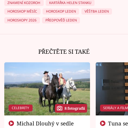
ZNAMENÍ KOZOROH
KARTÁŘKA HELEN STANKU
HOROSKOP MĚSÍC
HOROSKOP LEDEN
VĚŠTBA LEDEN
HOROSKOPY 2026
PŘEDPOVĚĎ LEDEN
PŘEČTĚTE SI TAKÉ
CELEBRITY
SERIÁLY A FIL
8 fotografií
Michal Dlouhý v sedle
Tuna se chtěl vrátit domů.