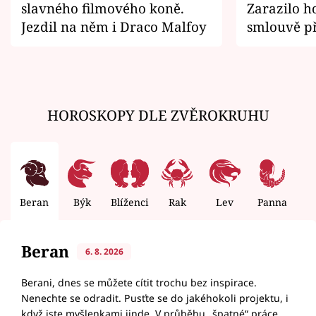
slavného filmového koně.
Zarazilo ho
Jezdil na něm i Draco Malfoy
smlouvě př
zemřít
HOROSKOPY DLE ZVĚROKRUHU
Beran
Býk
Blíženci
Rak
Lev
Panna
V
Beran
6. 8. 2026
Berani, dnes se můžete cítit trochu bez inspirace.
Nenechte se odradit. Pusťte se do jakéhokoli projektu, i
když jste myšlenkami jinde. V průběhu „špatné“ práce,