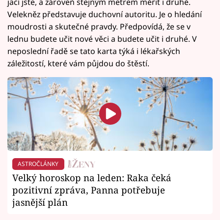
jací jste, a zároveň stejným metrem měřit i druhé.
Velekněz představuje duchovní autoritu. Je o hledání
moudrosti a skutečné pravdy. Předpovídá, že se v
lednu budete učit nové věci a budete učit i druhé. V
neposlední řadě se tato karta týká i lékařských
záležitostí, které vám půjdou do štěstí.
ASTROČLÁNKY
Velký horoskop na leden: Raka čeká
pozitivní zpráva, Panna potřebuje
jasnější plán