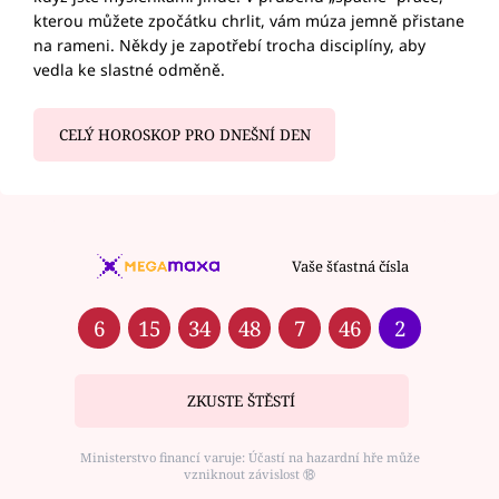
kterou můžete zpočátku chrlit, vám múza jemně přistane
na rameni. Někdy je zapotřebí trocha disciplíny, aby
vedla ke slastné odměně.
CELÝ HOROSKOP PRO DNEŠNÍ DEN
Vaše šťastná čísla
6
15
34
48
7
46
2
ZKUSTE ŠTĚSTÍ
Ministerstvo financí varuje: Účastí na hazardní hře může
vzniknout závislost ⑱