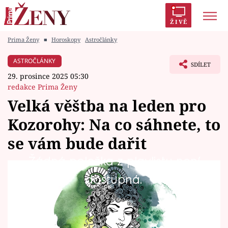
ŽIVĚ
Prima Ženy
■
Horoskopy
Astročlánky
Trendy:
Polabí
Inspekce
Prostřeno!
AYTO?
ASTROČLÁNKY
SDÍLET
Módní alarm
Zrádci
Proměny
29. prosince 2025 05:30
redakce Prima Ženy
Velká věštba na leden pro
Kozorohy: Na co sáhnete, to
Témata
se vám bude dařit
Celebrity
Žádná položka z playlistu není
Co čeká Kozorohy v prvním měsíci roku 2026?
dostupná.
Vztahy
Na co byste si měli dát pozor, čeho se
Seriály
vyvarovat a co byste neměli promeškat? A jaký
rituál, který vám zajistí požehnání duchů,