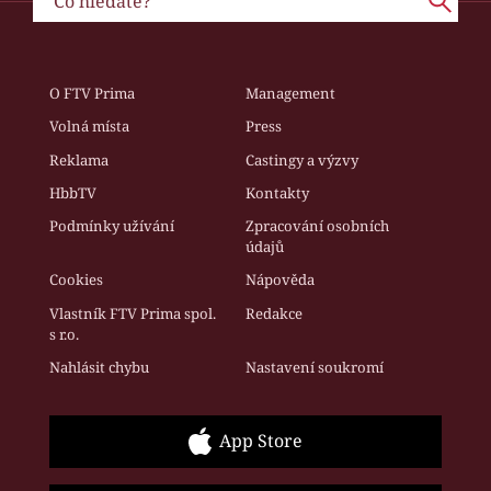
O FTV Prima
Management
Volná místa
Press
Reklama
Castingy a výzvy
HbbTV
Kontakty
Podmínky užívání
Zpracování osobních
údajů
Cookies
Nápověda
Vlastník FTV Prima spol.
Redakce
s r.o.
Nahlásit chybu
Nastavení soukromí
App Store