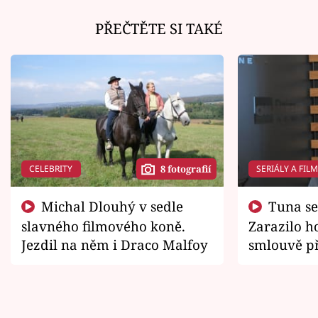
PŘEČTĚTE SI TAKÉ
CELEBRITY
SERIÁLY A FIL
8 fotografií
Michal Dlouhý v sedle
Tuna se chtěl vrátit domů.
slavného filmového koně.
Zarazilo ho
Jezdil na něm i Draco Malfoy
smlouvě př
zemřít