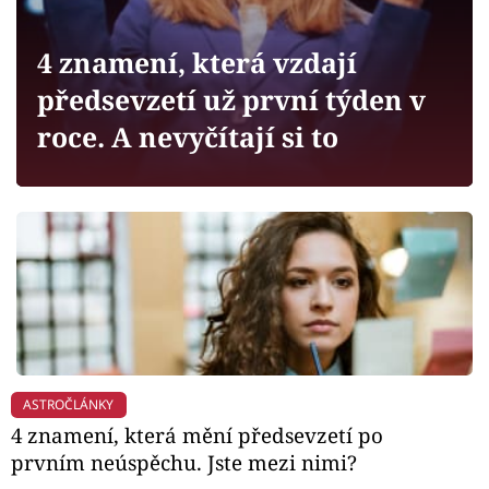
Horoskopy
Sledujte prima+
4 znamení, která vzdají
předsevzetí už první týden v
Filmový festival Karlovy Vary
roce. A nevyčítají si to
Pořady
Mámy sobě
Přihlášení
Sledujte nás
ASTROČLÁNKY
4 znamení, která mění předsevzetí po
prvním neúspěchu. Jste mezi nimi?