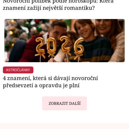
Novoroční polibek podle horoskopu: Která
znamení zažijí největší romantiku?
ASTROČLÁNKY
4 znamení, která si dávají novoroční
předsevzetí a opravdu je plní
ZOBRAZIT DALŠÍ