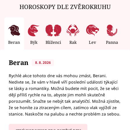
HOROSKOPY DLE ZVĚROKRUHU
Beran
Býk
Blíženci
Rak
Lev
Panna
V
Beran
8. 8. 2026
Rychlé akce tohoto dne vás mohou zmást, Berani.
Nedivte se, že vám v hlavě víří poslední události týkající
se lásky a romantiky. Možná budete mít pocit, že se věci
dějí příliš rychle na to, abyste jim mohli skutečně
porozumět. Snažte se nebýt tak analytičtí. Možná zjistíte,
že se honíte za ztraceným cílem, zatímco vlak vyjíždí ze
stanice. Naskočte na palubu a nechte problém za sebou.