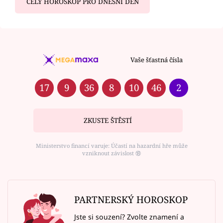
CELÝ HOROSKOP PRO DNEŠNÍ DEN
Vaše šťastná čísla
17
9
36
8
10
46
2
ZKUSTE ŠTĚSTÍ
Ministerstvo financí varuje: Účastí na hazardní hře může
vzniknout závislost ⑱
PARTNERSKÝ HOROSKOP
Jste si souzení? Zvolte znamení a