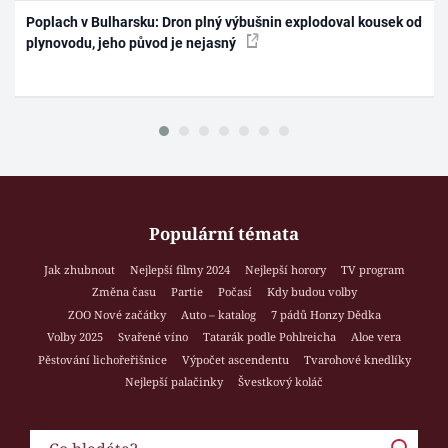
Poplach v Bulharsku: Dron plný výbušnin explodoval kousek od
plynovodu, jeho původ je nejasný
Populární témata
Jak zhubnout
Nejlepší filmy 2024
Nejlepší horory
TV program
Změna času
Partie
Počasí
Kdy budou volby
ZOO Nové začátky
Auto – katalog
7 pádů Honzy Dědka
Volby 2025
Svařené víno
Tatarák podle Pohlreicha
Aloe vera
Pěstování lichořeřišnice
Výpočet ascendentu
Tvarohové knedlíky
Nejlepší palačinky
Švestkový koláč