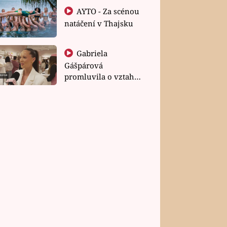
AYTO - Za scénou
natáčení v Thajsku
Gabriela
Gášpárová
promluvila o vztahu
a zakládání rodiny