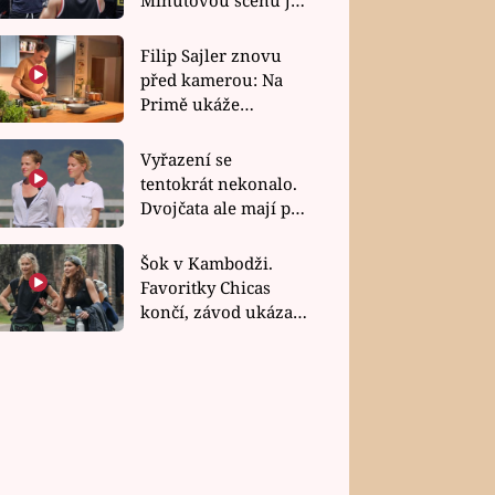
bez dubla
Filip Sajler znovu
před kamerou: Na
Primě ukáže
poctivou kuchyni i
rychlé recepty
Vyřazení se
tentokrát nekonalo.
Dvojčata ale mají po
uzavření třetí etapy
závodu nůž na krku
Šok v Kambodži.
Favoritky Chicas
končí, závod ukázal
svou nejtvrdší tvář