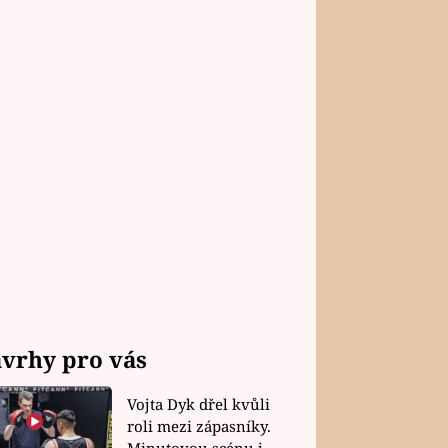
vrhy pro vás
Vojta Dyk dřel kvůli
roli mezi zápasníky.
Minutovou scénu jel