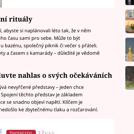
ní rituály
, abyste si naplánovali léto tak, že v něm
ého času sami pro sebe. Může to být
u bazénu, společný piknik či večer s přáteli.
ety a časem s kamarády – důležité je vědomě
mluvte nahlas o svých očekáváních
ývá nevyřčené představy – jeden chce
. Spojení těchto představ je základem
ce se snadno objeví napětí. Klíčem je
 nedošlo ke zbytečnému tlaku a rozčarování.
ŽIVOTNÍ STYL