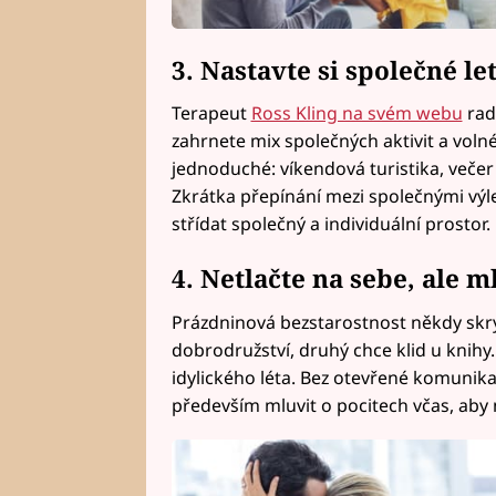
3. Nastavte si společné let
Terapeut
Ross Kling na svém webu
radí
zahrnete mix společných aktivit a voln
jednoduché: víkendová turistika, večer 
Zkrátka přepínání mezi společnými výl
střídat společný a individuální prostor.
4. Netlačte na sebe, ale 
Prázdninová bezstarostnost někdy skr
dobrodružství, druhý chce klid u knihy
idylického léta. Bez otevřené komunika
především mluvit o pocitech včas, aby