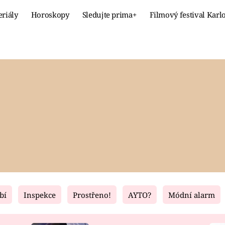
eriály
Horoskopy
Sledujte prima+
Filmový festival Karl
Celebrity
Recept
MÓDA A KRÁSA
HLAVNÍ JÍ
VZTAHY A SEX
SLADKÉ
PRIMA MAMINKA
ZDRAVÉ
bí
Inspekce
Prostřeno!
AYTO?
Módní alarm
Fresh
Living
RECEPTY
BYDLENÍ