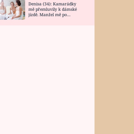
Denisa (34): Kamarádky
mě přemluvily k dámské
jízdě. Manžel mě po
návratu zaskočil