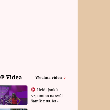
P Videa
Všechna videa
Heidi Janků
vzpomíná na svůj
šatník z 80. let -
Shopaholičky