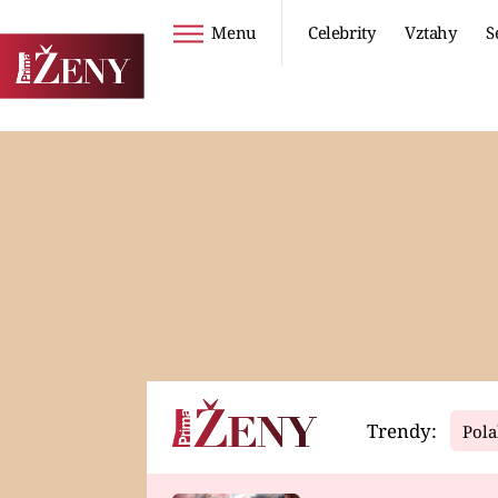
Menu
Celebrity
Vztahy
S
Seriály
Životní styl
ZOO
DIETY A HUBNUTÍ
PROSTŘENO!
CESTOVÁNÍ A
DOVOLENÁ
DUCH
ZDRAVÍ
Trendy:
Pola
Horoskopy
Video
ASTROČLÁNKY
SERIÁLY