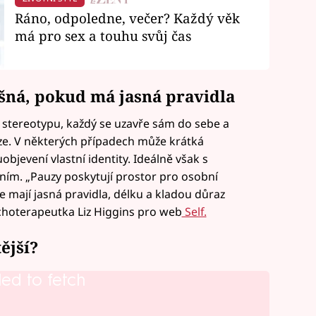
Ráno, odpoledne, večer? Každý věk
má pro sex a touhu svůj čas
šná, pokud má jasná pravidla
stereotypu, každý se uzavře sám do sebe a
ze. V některých případech může krátká
jevení vlastní identity. Ideálně však s
ním. „Pauzy poskytují prostor pro osobní
že mají jasná pravidla, délku a kladou důraz
choterapeutka Liz Higgins pro web
Self.
ější?
led to fetch