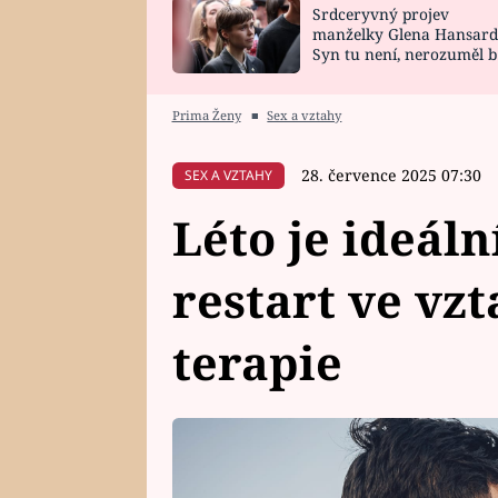
Srdceryvný projev
SNÁŘ
CELEBRITY
manželky Glena Hansard
Syn tu není, nerozuměl b
HOROSKOP NA
VAŘENÍ
tomu, vysvětlila
ROK 2023
Prima Ženy
■
Sex a vztahy
28. července 2025 07:30
SEX A VZTAHY
Léto je ideál
restart ve vzt
terapie