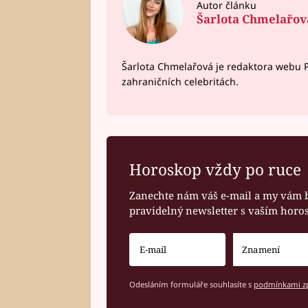
Autor článku
Šarlota Chmelařov
Šarlota Chmelařová je redaktora webu P
zahraničních celebritách.
Horoskop vždy po ruce
Zanechte nám váš e-mail a my vám 
pravidelný newsletter s vaším hor
Odesláním formuláře souhlasíte s
podmínkami zp