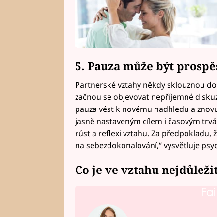
5. Pauza může být prospě
Partnerské vztahy někdy sklouznou do 
začnou se objevovat nepříjemné disku
pauza vést k novému nadhledu a znovuob
jasně nastaveným cílem i časovým trvá
růst a reflexi vztahu. Za předpokladu, 
na sebezdokonalování,“ vysvětluje psy
Co je ve vztahu nejdůležit
Fai