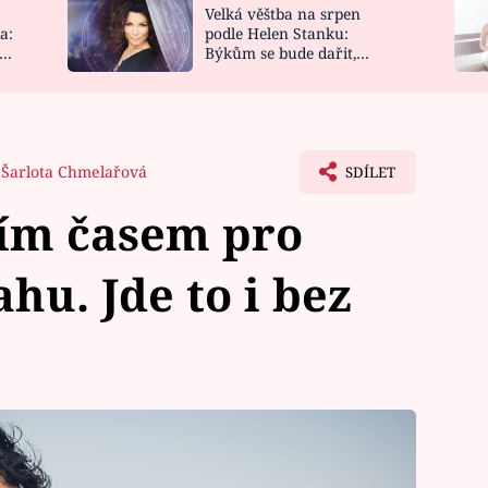
Velká věštba na srpen
NOVINKY
ZAHRADA
a:
podle Helen Stanku:
y
Býkům se bude dařit,
VIDEORECEPTY
DESIGN
Vodnáře čeká jízda
Šarlota Chmelařová
SDÍLET
ním časem pro
ahu. Jde to i bez