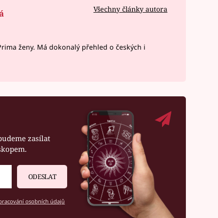
Všechny články autora
á
rima ženy. Má dokonalý přehled o českých i
budeme zasílat
oskopem.
ODESLAT
racování osobních údajů