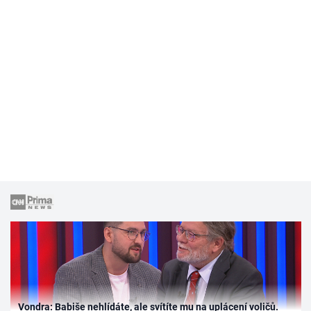
Vondra: Babiše nehlídáte, ale svítíte mu na uplácení voličů.