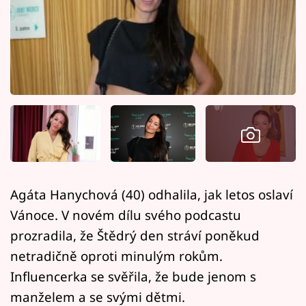
Horoskopy
Sledujte prima+
Filmový festival Karlovy Vary
Pořady
Mámy sobě
Přihlášení
Agáta Hanychová (40) odhalila, jak letos oslaví
Vánoce. V novém dílu svého podcastu
Sledujte nás
prozradila, že Štědrý den stráví poněkud
netradičně oproti minulým rokům.
Influencerka se svěřila, že bude jenom s
manželem a se svými dětmi.