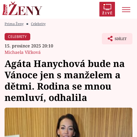
ŽIVĚ
Prima Ženy
■
Celebrity
Trendy:
Polabí
Inspekce
Prostřeno!
AYTO?
CELEBRITY
SDÍLET
Módní alarm
Zrádci
Proměny
15. prosince 2025 20:10
Michaela Vlčková
Agáta Hanychová bude na
Vánoce jen s manželem a
Témata
dětmi. Rodina se mnou
Celebrity
nemluví, odhalila
Vztahy
Seriály