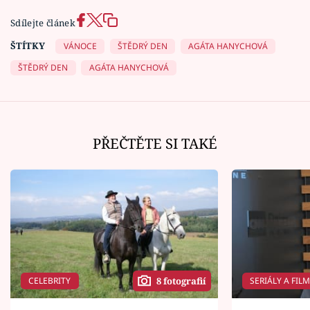
Sdílejte článek
ŠTÍTKY
VÁNOCE
ŠTĚDRÝ DEN
AGÁTA HANYCHOVÁ
ŠTĚDRÝ DEN
AGÁTA HANYCHOVÁ
PŘEČTĚTE SI TAKÉ
CELEBRITY
SERIÁLY A FIL
8 fotografií