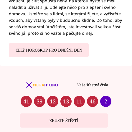
vzduchu je cítit spousta něhy, na kterou byste se měli
naladit a užívat si ji. Udělejte něco pro zlepšení svého
domova. Usmiřte se s lidmi, se kterými žijete, a vyčistěte
vzduch, aby vztahy byly v budoucnu klidné. Do toho, aby
se váš domov stal útočištěm, jste investovali velkou část
svého já, proto si ho važte a pečujte o něj.
CELÝ HOROSKOP PRO DNEŠNÍ DEN
Vaše šťastná čísla
41
39
12
13
11
46
2
ZKUSTE ŠTĚSTÍ