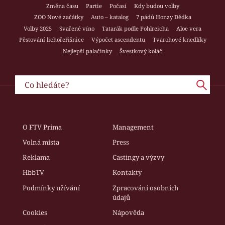
Změna času
Partie
Počasí
Kdy budou volby
ZOO Nové začátky
Auto – katalog
7 pádů Honzy Dědka
Volby 2025
Svařené víno
Tatarák podle Pohlreicha
Aloe vera
Pěstování lichořeřišnice
Výpočet ascendentu
Tvarohové knedlíky
Nejlepší palačinky
Švestkový koláč
O FTV Prima
Management
Volná místa
Press
Reklama
Castingy a výzvy
HbbTV
Kontakty
Podmínky užívání
Zpracování osobních
údajů
Cookies
Nápověda