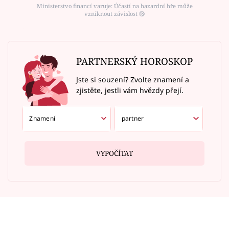
Ministerstvo financí varuje: Účastí na hazardní hře může
vzniknout závislost ⑱
PARTNERSKÝ HOROSKOP
Jste si souzení? Zvolte znamení a
zjistěte, jestli vám hvězdy přejí.
VYPOČÍTAT