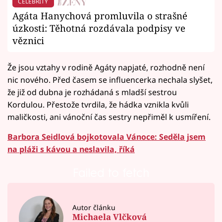
CELEBRITY
Agáta Hanychová promluvila o strašné
úzkosti: Těhotná rozdávala podpisy ve
věznici
Že jsou vztahy v rodině Agáty napjaté, rozhodně není
nic nového. Před časem se influencerka nechala slyšet,
že již od dubna je rozhádaná s mladší sestrou
Kordulou. Přestože tvrdila, že hádka vznikla kvůli
maličkosti, ani vánoční čas sestry nepřiměl k usmíření.
Barbora Seidlová bojkotovala Vánoce: Seděla jsem
na pláži s kávou a neslavila, říká
Failed to fetch
Autor článku
Michaela Vlčková