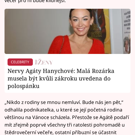
večer pro ni bude klidnější.
CELEBRITY
Nervy Agáty Hanychové: Malá Rozárka
musela být kvůli zákroku uvedena do
polospánku
„Nikdo z rodiny se mnou nemluví. Bude nás jen pět,“
odhalila podnikatelka, u které se její početná rodina
většinou na Vánoce scházela. Přestože se Agátě podaří
mít zřejmě poprvé všechny tři ratolesti pohromadě u
štědrovečerní večeře, ostatní příbuzní se účastnit