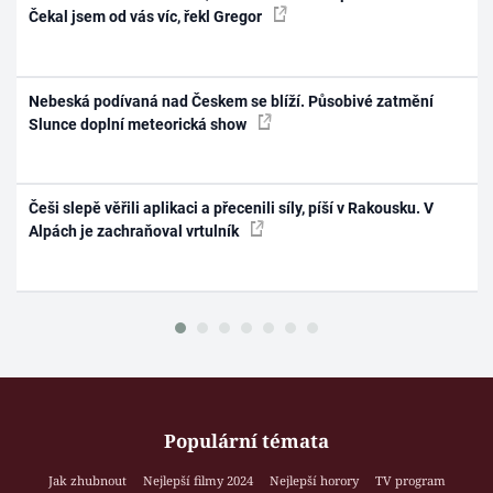
Čekal jsem od vás víc, řekl Gregor
Nebeská podívaná nad Českem se blíží. Působivé zatmění
Slunce doplní meteorická show
Češi slepě věřili aplikaci a přecenili síly, píší v Rakousku. V
Alpách je zachraňoval vrtulník
Populární témata
Jak zhubnout
Nejlepší filmy 2024
Nejlepší horory
TV program