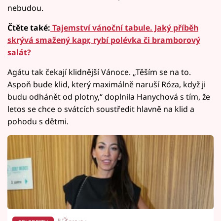
nebudou.
Čtěte také:
Tajemství vánoční tabule. Jaký příběh
skrývá smažený kapr, rybí polévka či bramborový
salát?
Agátu tak čekají klidnější Vánoce. „Těším se na to.
Aspoň bude klid, který maximálně naruší Róza, když ji
budu odhánět od plotny,“ doplnila Hanychová s tím, že
letos se chce o svátcích soustředit hlavně na klid a
pohodu s dětmi.