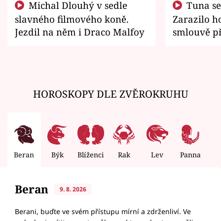
Michal Dlouhý v sedle
Tuna se chtěl vrátit domů.
slavného filmového koně.
Zarazilo ho
Jezdil na něm i Draco Malfoy
smlouvě př
zemřít
HOROSKOPY DLE ZVĚROKRUHU
Beran
Býk
Blíženci
Rak
Lev
Panna
V
Beran
9. 8. 2026
Berani, buďte ve svém přístupu mírní a zdrženliví. Ve