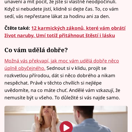
unavení a mít pocit, že jste si vlastně neodpočinuli.
Když si nebudete jistí, klidně si dejte čas. To, co vám
sedí, vás nepřestane lákat za hodinu ani za den.
Čtěte také:
12 karmických zákonů, které vám obrátí
život naruby. Umí totiž přitáhnout štěstí i lásku
Co vám udělá dobře?
Možná vás překvapí, jak moc vám udělá dobře něco
úplně obyčejného.
Sednout si v klidu, projít se
rozkvetlou přírodou, dát si něco dobrého a nikam
nespěchat. Právě v těchto chvílích si nejlépe
uvědomíte, na co máte chuť. Andělé vám vzkazují, že
nemusíte být u všeho. To důležité si vás najde samo.