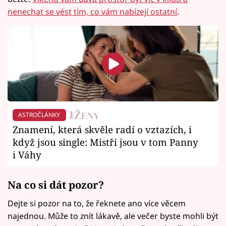
nenechat se vést tím, co vám nabízejí ostatní
.
ASTROČLÁNKY
Znamení, která skvěle radí o vztazích, i
když jsou single: Mistři jsou v tom Panny
i Váhy
Na co si dát pozor?
Dejte si pozor na to, že řeknete ano více věcem
najednou. Může to znít lákavě, ale večer byste mohli být