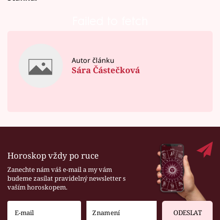
Failed to fetch
Autor článku
Sára Částečková
Horoskop vždy po ruce
Zanechte nám váš e-mail a my vám
budeme zasílat pravidelný newsletter s
vaším horoskopem.
ODESLAT