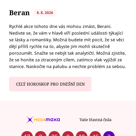
Beran
8. 8. 2026
Rychlé akce tohoto dne vás mohou zmást, Berani.
Nedivte se, že vám v hlavě víří poslední události týkající
se lásky a romantiky. Možná budete mít pocit, že se věci
dějí příliš rychle na to, abyste jim mohli skutečně
porozumět. Snažte se nebýt tak analytičtí. Možná zjistíte,
že se honíte za ztraceným cílem, zatímco vlak vyjíždí ze
stanice. Naskočte na palubu a nechte problém za sebou.
CELÝ HOROSKOP PRO DNEŠNÍ DEN
Vaše šťastná čísla