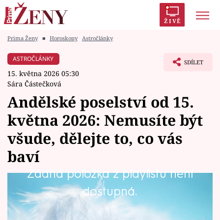
ŽIVĚ
Prima Ženy
■
Horoskopy
Astročlánky
Trendy:
Polabí
Inspekce
Prostřeno!
AYTO?
ASTROČLÁNKY
SDÍLET
Módní alarm
Zrádci
Proměny
15. května 2026 05:30
Sára Částečková
Andělské poselství od 15.
května 2026: Nemusíte být
Témata
všude, dělejte to, co vás
Celebrity
baví
Žádná položka z playlistu není
Vztahy
Tyto dny mohou přinést víc možností, než na
dostupná.
Seriály
kolik budete mít chuť. Najednou se kolem vás
bude objevovat spousta nabídek. Někdo vám