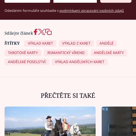
Odesláním formuláře souhlasíte s
podmínkami zpracování osobních údajů
Sdílejte článek
ŠTÍTKY
VÝKLAD KARET
VÝKLAD Z KARET
ANDĚLÉ
TAROTOVÉ KARTY
ROMANTICKÝ VÍKEND
ANDĚLSKÉ KARTY
ANDĚLSKÉ POSELSTVÍ
VÝKLAD ANDĚLSKÝCH KARET
PŘEČTĚTE SI TAKÉ