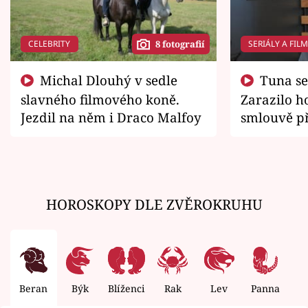
CELEBRITY
SERIÁLY A FIL
8 fotografií
Michal Dlouhý v sedle
Tuna se chtěl vrátit domů.
slavného filmového koně.
Zarazilo ho
Jezdil na něm i Draco Malfoy
smlouvě př
zemřít
HOROSKOPY DLE ZVĚROKRUHU
Beran
Býk
Blíženci
Rak
Lev
Panna
V