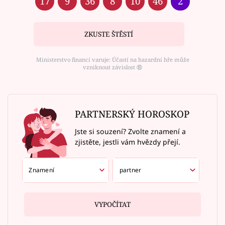
17
9
36
8
10
46
2
ZKUSTE ŠTĚSTÍ
Ministerstvo financí varuje: Účastí na hazardní hře může
vzniknout závislost ⑱
PARTNERSKÝ HOROSKOP
Jste si souzení? Zvolte znamení a
zjistěte, jestli vám hvězdy přejí.
VYPOČÍTAT