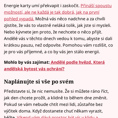
Energie karty umí překvapit i zaskočit.
Přináší spoustu
možností, ale ne každá je tak dobrá, jak na první
pohled vypadá.
Možná vás něco nadchne a za chvíli
zjistíte, že vás to vlastně neláká tolik, jak jste si mysleli.
Nebo kývnete jen proto, že nechcete o něco přijít.
Andělé vás v těchto dnech vedou k tomu, abyste si dali
krátkou pauzu, než odpovíte. Pomohou vám rozlišit, co
je pro vás příjemné, a co by vás jen stálo energii.
Mohlo by vás zajímat:
Andělé podle hvězd. Která
andělská bytost vás ochrání?
Naplánujte si vše po svém
Představte si, že nic nemusíte. Že si můžete ráno říct,
jak den chcete prožít, a klidně to během dne změnit.
Pokud se vám nebude chtít mezi lidi, zůstaňte bez
výčitek doma. Když dostanete chuť někam vyrazit,
běžte.
Víkend vám dává prostor být víc v klidu a