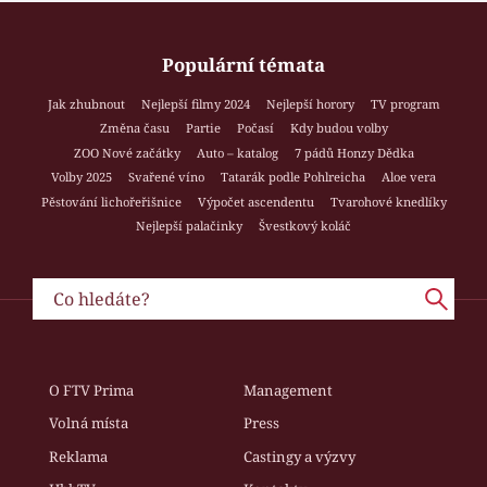
Populární témata
Jak zhubnout
Nejlepší filmy 2024
Nejlepší horory
TV program
Změna času
Partie
Počasí
Kdy budou volby
ZOO Nové začátky
Auto – katalog
7 pádů Honzy Dědka
Volby 2025
Svařené víno
Tatarák podle Pohlreicha
Aloe vera
Pěstování lichořeřišnice
Výpočet ascendentu
Tvarohové knedlíky
Nejlepší palačinky
Švestkový koláč
O FTV Prima
Management
Volná místa
Press
Reklama
Castingy a výzvy