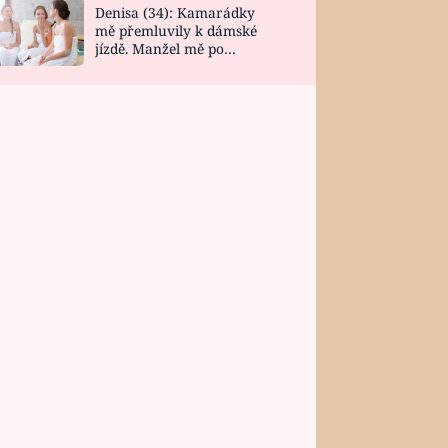
Denisa (34): Kamarádky
mě přemluvily k dámské
jízdě. Manžel mě po
návratu zaskočil