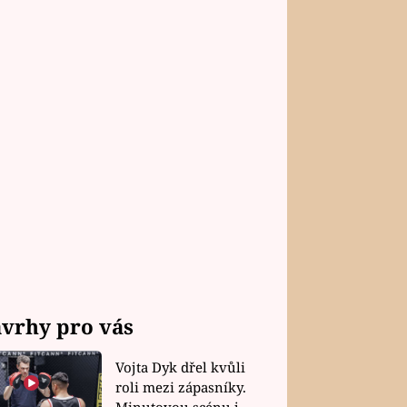
vrhy pro vás
Vojta Dyk dřel kvůli
roli mezi zápasníky.
Minutovou scénu jel