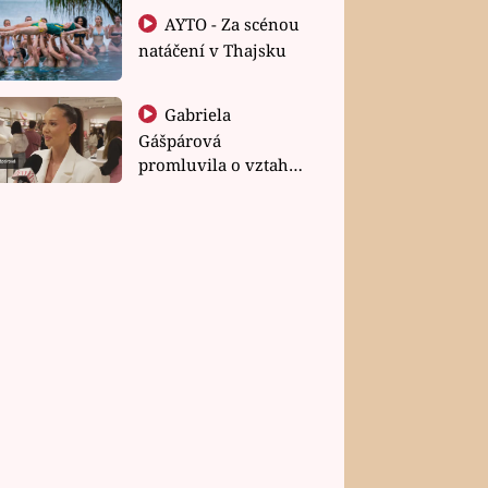
AYTO - Za scénou
natáčení v Thajsku
Gabriela
Gášpárová
promluvila o vztahu
a zakládání rodiny