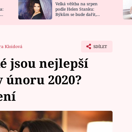
Velká věštba na srpen
NOVINKY
ZAHRADA
a:
podle Helen Stanku:
y
Býkům se bude dařit,
VIDEORECEPTY
DESIGN
Vodnáře čeká jízda
ra Kloidová
SDÍLET
é jsou nejlepší
v únoru 2020?
ení