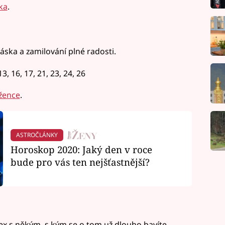
ka
.
áska a zamilování plné radosti.
3, 16, 17, 21, 23, 24, 26
žence
.
ASTROČLÁNKY
Horoskop 2020: Jaký den v roce
bude pro vás ten nejšťastnější?
x s někým, s kým se o tom už dlouho bavíte