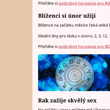
Přečtěte si
podrobný horoskop pro Bý
Blíženci si únor užijí
Blížence na začátku měsíce čeká velká l
Ideální dny pro lásku v únoru: 2, 3, 12, 1
Přečtěte si
podrobný horoskop pro Blí
Rak zažije skvělý sex
Na začátku února můžete mít úžasný se