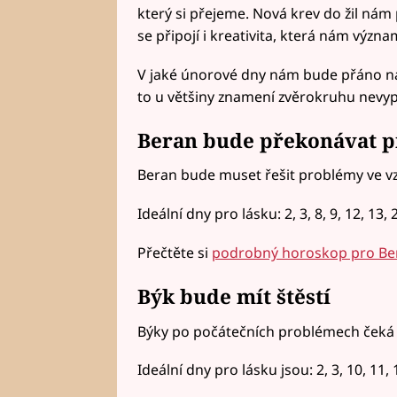
který si přejeme. Nová krev do žil ná
se připojí i kreativita, která nám výz
V jaké únorové dny nám bude přáno na p
to u většiny znamení zvěrokruhu nevyp
Beran bude překonávat p
Beran bude muset řešit problémy ve v
Ideální dny pro lásku: 2, 3, 8, 9, 12, 13, 
Přečtěte si
podrobný horoskop pro Be
Býk bude mít štěstí
Býky po počátečních problémech čeká 
Ideální dny pro lásku jsou: 2, 3, 10, 11, 1