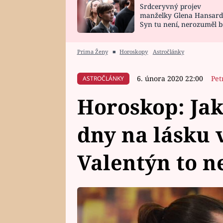
Srdceryvný projev
SNÁŘ
CELEBRITY
manželky Glena Hansard
Syn tu není, nerozuměl b
HOROSKOP NA
VAŘENÍ
tomu, vysvětlila
ROK 2023
Prima Ženy
■
Horoskopy
Astročlánky
6. února 2020 22:00
Pet
ASTROČLÁNKY
Horoskop: Jak
dny na lásku 
Valentýn to n