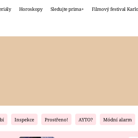
eriály
Horoskopy
Sledujte prima+
Filmový festival Karl
Celebrity
Recept
MÓDA A KRÁSA
HLAVNÍ JÍ
VZTAHY A SEX
SLADKÉ
PRIMA MAMINKA
ZDRAVÉ
bí
Inspekce
Prostřeno!
AYTO?
Módní alarm
Fresh
Living
RECEPTY
BYDLENÍ