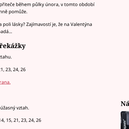
m přiteče během půlky února, v tomto období
namně pomůže.
oli lásky? Zajímavostí je, že na Valentýna
adá...
řekážky
ztahu.
21, 23, 24, 26
rana.
Ná
úžasný vztah.
4, 15, 21, 23, 24, 26