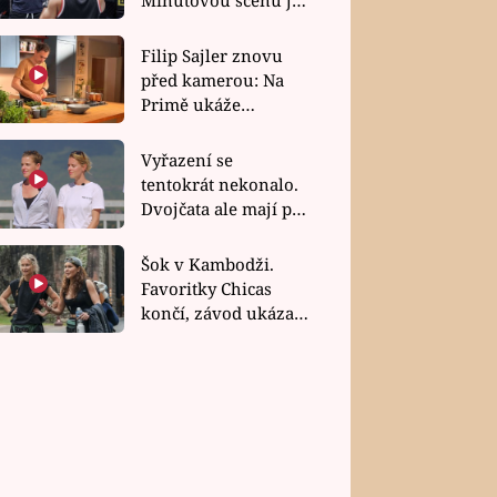
bez dubla
Filip Sajler znovu
před kamerou: Na
Primě ukáže
poctivou kuchyni i
rychlé recepty
Vyřazení se
tentokrát nekonalo.
Dvojčata ale mají po
uzavření třetí etapy
závodu nůž na krku
Šok v Kambodži.
Favoritky Chicas
končí, závod ukázal
svou nejtvrdší tvář