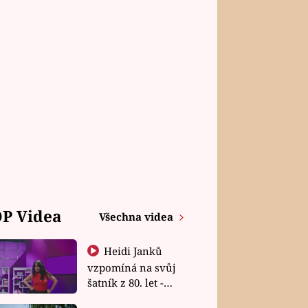
P Videa
Všechna videa
Heidi Janků
vzpomíná na svůj
šatník z 80. let -
Shopaholičky