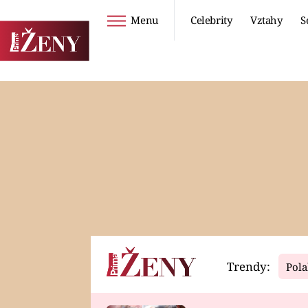
Menu
Celebrity
Vztahy
S
Seriály
Životní styl
ZOO
DIETY A HUBNUTÍ
PROSTŘENO!
CESTOVÁNÍ A
DOVOLENÁ
DUCH
ZDRAVÍ
Trendy:
Pola
Horoskopy
Video
ASTROČLÁNKY
SERIÁLY