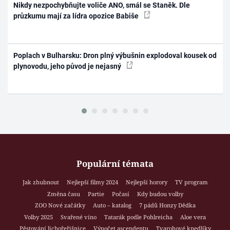
Nikdy nezpochybňujte voliče ANO, smál se Staněk. Dle
průzkumu mají za lídra opozice Babiše
Poplach v Bulharsku: Dron plný výbušnin explodoval kousek od
plynovodu, jeho původ je nejasný
Populární témata
Jak zhubnout
Nejlepší filmy 2024
Nejlepší horory
TV program
Změna času
Partie
Počasí
Kdy budou volby
ZOO Nové začátky
Auto – katalog
7 pádů Honzy Dědka
Volby 2025
Svařené víno
Tatarák podle Pohlreicha
Aloe vera
Pěstování lichořeřišnice
Výpočet ascendentu
Tvarohové knedlíky