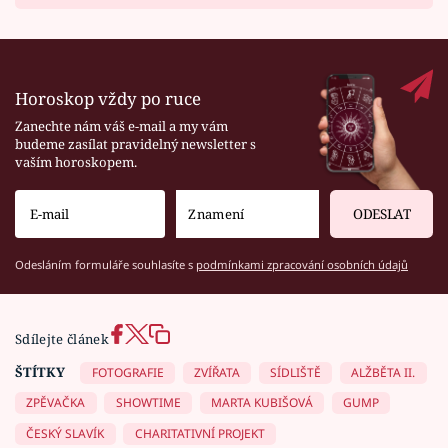
Horoskop vždy po ruce
Zanechte nám váš e-mail a my vám
budeme zasílat pravidelný newsletter s
vaším horoskopem.
ODESLAT
Odesláním formuláře souhlasíte s
podmínkami zpracování osobních údajů
Sdílejte článek
ŠTÍTKY
FOTOGRAFIE
ZVÍŘATA
SÍDLIŠTĚ
ALŽBĚTA II.
ZPĚVAČKA
SHOWTIME
MARTA KUBIŠOVÁ
GUMP
ČESKÝ SLAVÍK
CHARITATIVNÍ PROJEKT