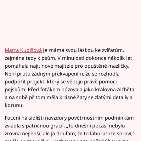
Marta Kubišová
je známá svou láskou ke zvířatům,
zejména tedy k psům. V minulosti dokonce několik let
pomáhala najít nové majitele pro opuštěné mazlíčky.
Není proto žádným překvapením, že se rozhodla
podpořit projekt, který se věnuje právě pomoci
pejskům. Před foťákem pózovala jako královna Alžběta
a na sobě přitom měla krásné šaty se zlatými detaily a
korunu.
Focení na sídlišti navzdory povětrnostním podmínkám
zvládla s patřičnou grácií. „To dnešní počasí nebylo
zrovna nejlepší, ale já doufám, že to laboratoře spraví,“