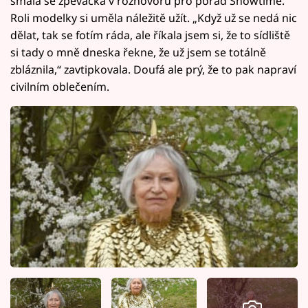
smála se zpěvačka v rozhovoru pro pořad Showtime.
Roli modelky si uměla náležitě užít. „Když už se nedá nic
dělat, tak se fotím ráda, ale říkala jsem si, že to sídliště
si tady o mně dneska řekne, že už jsem se totálně
zbláznila,“ zavtipkovala. Doufá ale prý, že to pak napraví
civilním oblečením.