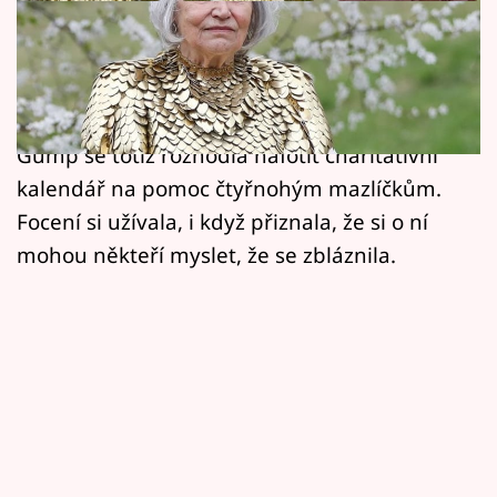
Horoskopy
Marta Kubišová patří bezpochyby mezi naše
Sledujte prima+
nejlepší zpěvačky. Kromě božského hlasu a
Filmový festival Karlovy Vary
krásy má ale také dobré srdce. V rámci filmu
Gump se totiž rozhodla nafotit charitativní
Pořady
kalendář na pomoc čtyřnohým mazlíčkům.
Focení si užívala, i když přiznala, že si o ní
Mámy sobě
mohou někteří myslet, že se zbláznila.
Přihlášení
Sledujte nás