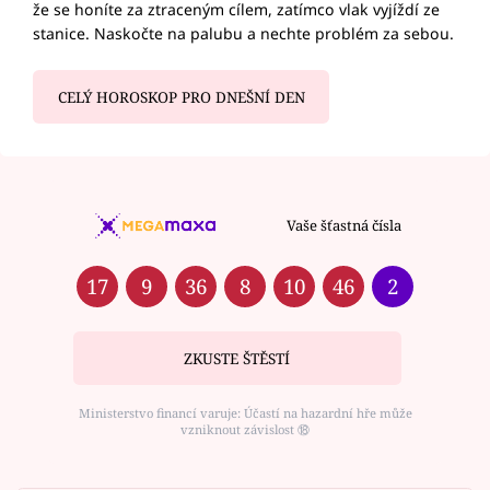
že se honíte za ztraceným cílem, zatímco vlak vyjíždí ze
stanice. Naskočte na palubu a nechte problém za sebou.
CELÝ HOROSKOP PRO DNEŠNÍ DEN
Vaše šťastná čísla
17
9
36
8
10
46
2
ZKUSTE ŠTĚSTÍ
Ministerstvo financí varuje: Účastí na hazardní hře může
vzniknout závislost ⑱