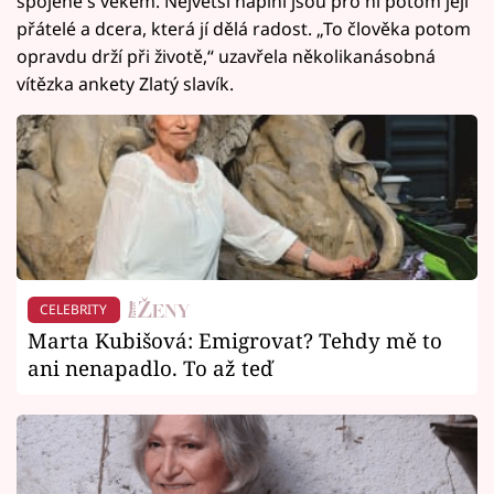
spojené s věkem. Největší náplní jsou pro ni potom její
přátelé a dcera, která jí dělá radost. „To člověka potom
opravdu drží při životě,“ uzavřela několikanásobná
vítězka ankety Zlatý slavík.
CELEBRITY
Marta Kubišová: Emigrovat? Tehdy mě to
ani nenapadlo. To až teď