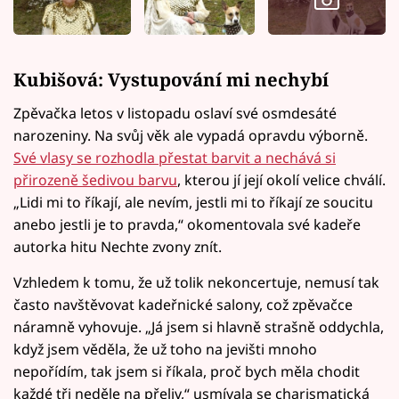
Kubišová: Vystupování mi nechybí
Zpěvačka letos v listopadu oslaví své osmdesáté
narozeniny. Na svůj věk ale vypadá opravdu výborně.
Své vlasy se rozhodla přestat barvit a nechává si
přirozeně šedivou barvu
, kterou jí její okolí velice chválí.
„Lidi mi to říkají, ale nevím, jestli mi to říkají ze soucitu
anebo jestli je to pravda,“ okomentovala své kadeře
autorka hitu Nechte zvony znít.
Vzhledem k tomu, že už tolik nekoncertuje, nemusí tak
často navštěvovat kadeřnické salony, což zpěvačce
náramně vyhovuje. „Já jsem si hlavně strašně oddychla,
když jsem věděla, že už toho na jevišti mnoho
nepořídím, tak jsem si říkala, proč bych měla chodit
každé tři neděle na přeliv,“ usmívala se charismatická