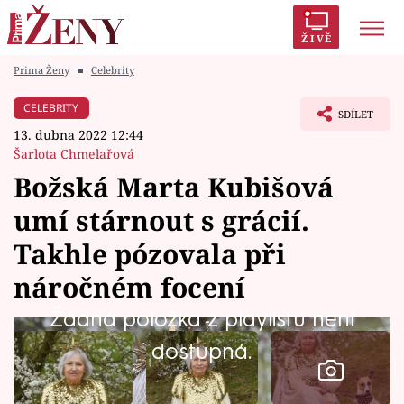
ŽIVĚ
Prima Ženy
■
Celebrity
Trendy:
Polabí
Inspekce
Prostřeno!
AYTO?
CELEBRITY
SDÍLET
Módní alarm
Zrádci
Proměny
13. dubna 2022 12:44
Šarlota Chmelařová
Božská Marta Kubišová
umí stárnout s grácií.
Témata
Takhle pózovala při
Celebrity
náročném focení
Žádná položka z playlistu není
Vztahy
dostupná.
Seriály