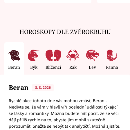
zemřít
HOROSKOPY DLE ZVĚROKRUHU
Beran
Býk
Blíženci
Rak
Lev
Panna
V
Beran
8. 8. 2026
Rychlé akce tohoto dne vás mohou zmást, Berani.
Nedivte se, že vám v hlavě víří poslední události týkající
se lásky a romantiky. Možná budete mít pocit, že se věci
dějí příliš rychle na to, abyste jim mohli skutečně
porozumět. Snažte se nebýt tak analytičtí. Možná zjistíte,