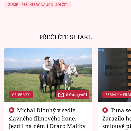
GUMP – PES, KTERÝ NAUČIL LIDI ŽÍT
PŘEČTĚTE SI TAKÉ
CELEBRITY
SERIÁLY A FIL
8 fotografií
Michal Dlouhý v sedle
Tuna se chtěl vrátit domů.
slavného filmového koně.
Zarazilo ho
Jezdil na něm i Draco Malfoy
smlouvě př