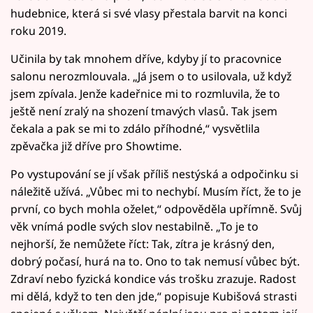
hudebnice, která si své vlasy přestala barvit na konci
roku 2019.
Učinila by tak mnohem dříve, kdyby jí to pracovnice
salonu nerozmlouvala. „Já jsem o to usilovala, už když
jsem zpívala. Jenže kadeřnice mi to rozmluvila, že to
ještě není zralý na shození tmavých vlasů. Tak jsem
čekala a pak se mi to zdálo příhodné,“ vysvětlila
zpěvačka již dříve pro Showtime.
Po vystupování se jí však příliš nestýská a odpočinku si
náležitě užívá. „Vůbec mi to nechybí. Musím říct, že to je
první, co bych mohla oželet,“ odpověděla upřímně. Svůj
věk vnímá podle svých slov nestabilně. „To je to
nejhorší, že nemůžete říct: Tak, zítra je krásný den,
dobrý počasí, hurá na to. Ono to tak nemusí vůbec být.
Zdraví nebo fyzická kondice vás trošku zrazuje. Radost
mi dělá, když to ten den jde,“ popisuje Kubišová strasti