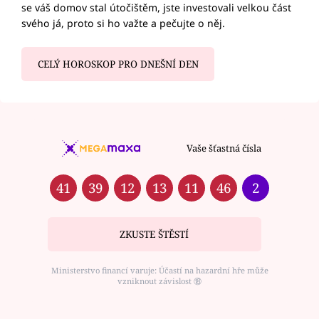
se váš domov stal útočištěm, jste investovali velkou část
svého já, proto si ho važte a pečujte o něj.
CELÝ HOROSKOP PRO DNEŠNÍ DEN
Vaše šťastná čísla
41
39
12
13
11
46
2
ZKUSTE ŠTĚSTÍ
Ministerstvo financí varuje: Účastí na hazardní hře může
vzniknout závislost ⑱