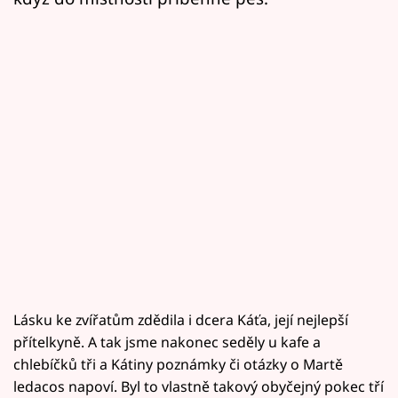
Lásku ke zvířatům zdědila i dcera Káťa, její nejlepší
přítelkyně. A tak jsme nakonec seděly u kafe a
chlebíčků tři a Kátiny poznámky či otázky o Martě
ledacos napoví. Byl to vlastně takový obyčejný pokec tří