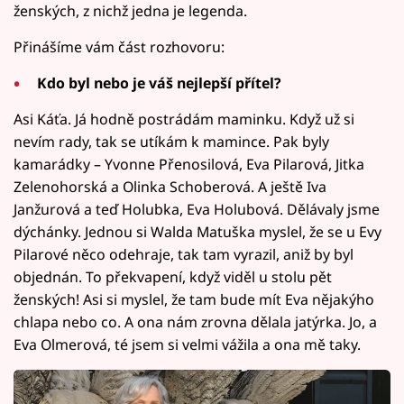
ženských, z nichž jedna je legenda.
Přinášíme vám část rozhovoru:
Kdo byl nebo je váš nejlepší přítel?
Asi Káťa. Já hodně postrádám maminku. Když už si
nevím rady, tak se utíkám k mamince. Pak byly
kamarádky – Yvonne Přenosilová, Eva Pilarová, Jitka
Zelenohorská a Olinka Schoberová. A ještě Iva
Janžurová a teď Holubka, Eva Holubová. Dělávaly jsme
dýchánky. Jednou si Walda Matuška myslel, že se u Evy
Pilarové něco odehraje, tak tam vyrazil, aniž by byl
objednán. To překvapení, když viděl u stolu pět
ženských! Asi si myslel, že tam bude mít Eva nějakýho
chlapa nebo co. A ona nám zrovna dělala jatýrka. Jo, a
Eva Olmerová, té jsem si velmi vážila a ona mě taky.