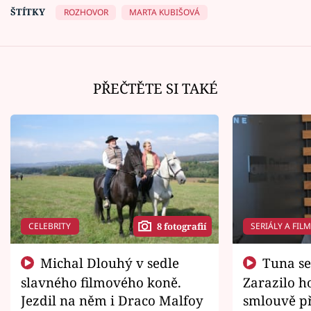
ŠTÍTKY
ROZHOVOR
MARTA KUBIŠOVÁ
PŘEČTĚTE SI TAKÉ
CELEBRITY
SERIÁLY A FIL
8 fotografií
Michal Dlouhý v sedle
Tuna se chtěl vrátit domů.
slavného filmového koně.
Zarazilo ho
Jezdil na něm i Draco Malfoy
smlouvě př