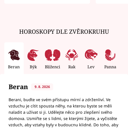
zemřít
HOROSKOPY DLE ZVĚROKRUHU
Beran
Býk
Blíženci
Rak
Lev
Panna
V
Beran
9. 8. 2026
Berani, buďte ve svém přístupu mírní a zdrženliví. Ve
vzduchu je cítit spousta něhy, na kterou byste se měli
naladit a užívat si ji. Udělejte něco pro zlepšení svého
domova. Usmiřte se s lidmi, se kterými žijete, a vyčistěte
vzduch, aby vztahy byly v budoucnu klidné. Do toho, aby