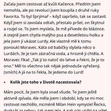
Začala jsem cestovat až kvůli Kačence. Předtím jsem
nemohla, ale po revoluci jsem koupila z druhé ruky
Favorita. To byl šprýmař – když zapršelo, tak se zastavil.
Když jsem si zavolala odtah, přestalo pršet, on škytnul
a rozjel se. To jsem myslela, že mě přivede do blázince.
A stejně jsem chytla malýho psa a desetiletou holku a
jela jsem jí ukázat Lurdy. Ale vlastně mě k tomu
ponoukl Moravec. Káťa od babičky slyšela něco o
Lurdách, že je tam zázračná voda, a hrozně ji chtěla. A
Moravec říkal: „Tak jí to natoč do lahve a řekni, že je to
ono.“ Měl to všechno tak nějak jednoduše vyřešený.
(smích) A já na to řekla, že jedeme do Lurd!
Kolik jste toho v životě nacestovala?
Mám pocit, že jsem byla snad všude. To jsem ještě
aktivně zpívala. Ale měla jsem i období, kdy se mi moc
cestovat nechtělo, nicméně Milan Hein vymyslel Řecko,
dvakrát za sebou, tak jsem jela. A pak nás utáhl na výlet