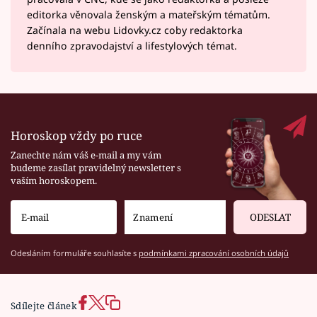
editorka věnovala ženským a mateřským tématům.
Začínala na webu Lidovky.cz coby redaktorka
denního zpravodajství a lifestylových témat.
Horoskop vždy po ruce
Zanechte nám váš e-mail a my vám
budeme zasílat pravidelný newsletter s
vaším horoskopem.
ODESLAT
Odesláním formuláře souhlasíte s
podmínkami zpracování osobních údajů
Sdílejte článek