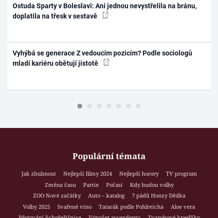
Ostuda Sparty v Boleslavi: Ani jednou nevystřelila na bránu,
doplatila na třesk v sestavě
Vyhýbá se generace Z vedoucím pozicím? Podle sociologů
mladí kariéru obětují jistotě
Populární témata
Jak zhubnout
Nejlepší filmy 2024
Nejlepší horory
TV program
Změna času
Partie
Počasí
Kdy budou volby
ZOO Nové začátky
Auto – katalog
7 pádů Honzy Dědka
Volby 2025
Svařené víno
Tatarák podle Pohlreicha
Aloe vera
Pěstování lichořeřišnice
Výpočet ascendentu
Tvarohové knedlíky