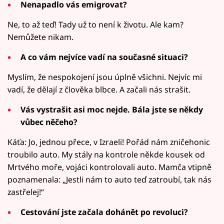
Nenapadlo vás emigrovat?
Ne, to až teď! Tady už to není k životu. Ale kam?
Nemůžete nikam.
A co vám nejvíce vadí na současné situaci?
Myslím, že nespokojení jsou úplně všichni. Nejvíc mi
vadí, že dělají z člověka blbce. A začali nás strašit.
Vás vystrašit asi moc nejde. Bála jste se někdy
vůbec něčeho?
Káťa: Jo, jednou přece, v Izraeli! Pořád nám zničehonic
troubilo auto. My stály na kontrole někde kousek od
Mrtvého moře, vojáci kontrolovali auto. Mamča vtipně
poznamenala: „Jestli nám to auto teď zatroubí, tak nás
zastřelej!“
Cestování jste začala dohánět po revoluci?