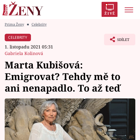
ŽIVĚ
Prima Ženy
■
Celebrity
Trendy:
Polabí
Inspekce
Prostřeno!
AYTO?
CELEBRITY
SDÍLET
Módní alarm
Zrádci
Proměny
1. listopadu 2021 05:31
Gabriela Kolinová
Marta Kubišová:
Emigrovat? Tehdy mě to
Témata
ani nenapadlo. To až teď
Celebrity
Vztahy
Seriály