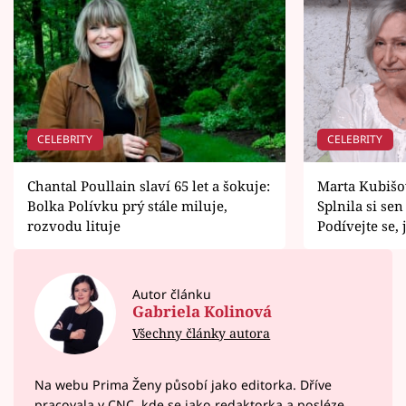
CELEBRITY
CELEBRITY
Chantal Poullain slaví 65 let a šokuje:
Marta Kubišo
Bolka Polívku prý stále miluje,
Splnila si sen
rozvodu lituje
Podívejte se, j
Autor článku
Gabriela Kolinová
Všechny články autora
Na webu Prima Ženy působí jako editorka. Dříve
pracovala v CNC, kde se jako redaktorka a posléze