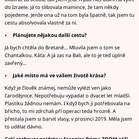
do Izraele. Já to slibovala mamince, že tam někdy
pojedeme. Jenže ona už na tom byla špatně, tak jsem tu
cestu absolvovala vlastně za ni.
Plánujete nějakou další cestu?
Já bych chtěla do Bretaně… Mluvila jsem o tom se
Chantalkou. Káťa: A já zas na Bali, ale to je teď úplně
zavřený…
Jaké místo má ve vašem životě krása?
Když je člověk známej, nemůže vylézt ven jako
čarodějnice. Nepotřebuju vypadat o dvacet let mladší.
Plastiku žádnou nemám. I když bych ji potřebovala na
břicho, to mi zdrchali při operaci teda hrozně. A
přestala jsem si barvit vlasy, v prosinci 2019. Měla jsem
to udělat dávno.