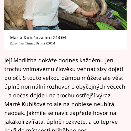
Horoskopy
Sledujte prima+
Filmový festival Karlovy Vary
Marta Kubišová pro ZOOM.
Pořady
Zdroj: Jan Tůma / Prima ZOOM
Mámy sobě
Její Modlitba dokáže dodnes každému jen
trochu vnímavému člověku vehnat slzy dojetí
Přihlášení
do očí. S touto velkou dámou můžete ale vést
úplně normální rozhovor o obyčejných věcech
– a občas dojde i na trochu ostřejší výraz.
Sledujte nás
Martě Kubišové to ale na noblese neubírá,
naopak. Jakmile se navíc zapřede hovor na
jakákoli zvířata, úplně rozkvete, a co teprve
když do místnosti přiběhne pes.