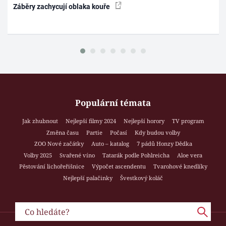
Záběry zachycují oblaka kouře
Populární témata
Jak zhubnout
Nejlepší filmy 2024
Nejlepší horory
TV program
Změna času
Partie
Počasí
Kdy budou volby
ZOO Nové začátky
Auto – katalog
7 pádů Honzy Dědka
Volby 2025
Svařené víno
Tatarák podle Pohlreicha
Aloe vera
Pěstování lichořeřišnice
Výpočet ascendentu
Tvarohové knedlíky
Nejlepší palačinky
Švestkový koláč