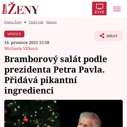
ŽIVĚ
Prima Ženy
■
Český rok
Vánoce
Trendy:
Polabí
Inspekce
Prostřeno!
AYTO?
VÁNOCE
SDÍLET
Módní alarm
Zrádci
Proměny
16. prosince 2025 15:58
Michaela Vlčková
Bramborový salát podle
prezidenta Petra Pavla.
Témata
Přidává pikantní
Celebrity
ingredienci
Vztahy
Seriály