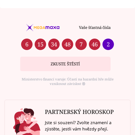
Vaše šťastná čísla
6
15
34
48
7
46
2
ZKUSTE ŠTĚSTÍ
Ministerstvo financí varuje: Účastí na hazardní hře může
vzniknout závislost ⑱
PARTNERSKÝ HOROSKOP
Jste si souzení? Zvolte znamení a
zjistěte, jestli vám hvězdy přejí.