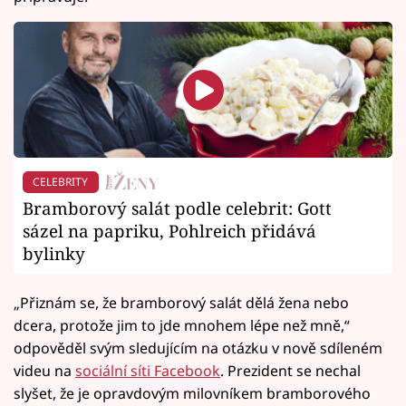
CELEBRITY
Bramborový salát podle celebrit: Gott
sázel na papriku, Pohlreich přidává
bylinky
„Přiznám se, že bramborový salát dělá žena nebo
dcera, protože jim to jde mnohem lépe než mně,“
odpověděl svým sledujícím na otázku v nově sdíleném
videu na
sociální síti Facebook
. Prezident se nechal
slyšet, že je opravdovým milovníkem bramborového