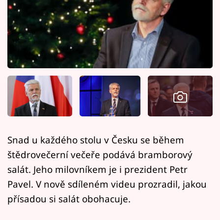
Horoskopy
Sledujte prima+
Filmový festival Karlovy Vary
Pořady
Mámy sobě
Přihlášení
Snad u každého stolu v Česku se během
štědrovečerní večeře podává bramborový
Sledujte nás
salát. Jeho milovníkem je i prezident Petr
Pavel. V nově sdíleném videu prozradil, jakou
přísadou si salát obohacuje.