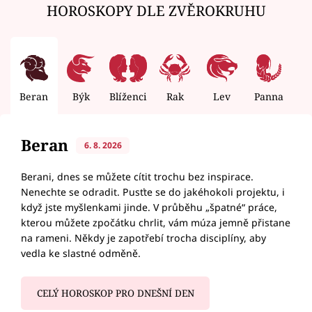
HOROSKOPY DLE ZVĚROKRUHU
Beran
Býk
Blíženci
Rak
Lev
Panna
V
Beran
6. 8. 2026
Berani, dnes se můžete cítit trochu bez inspirace.
Nenechte se odradit. Pusťte se do jakéhokoli projektu, i
když jste myšlenkami jinde. V průběhu „špatné“ práce,
kterou můžete zpočátku chrlit, vám múza jemně přistane
na rameni. Někdy je zapotřebí trocha disciplíny, aby
vedla ke slastné odměně.
CELÝ HOROSKOP PRO DNEŠNÍ DEN