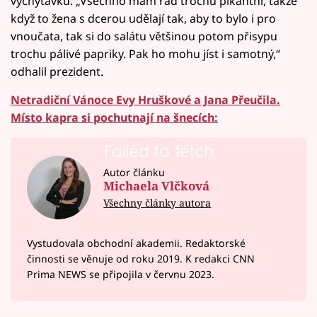
vychytávku. „Všechno mám rád trochu pikantní, takže
když to žena s dcerou udělají tak, aby to bylo i pro
vnoučata, tak si do salátu většinou potom přisypu
trochu pálivé papriky. Pak ho mohu jíst i samotný,“
odhalil prezident.
Netradiční Vánoce Evy Hruškové a Jana Přeučila.
Místo kapra si pochutnají na šnecích:
Failed to fetch
Autor článku
Michaela Vlčková
Všechny články autora
Vystudovala obchodní akademii. Redaktorské
činnosti se věnuje od roku 2019. K redakci CNN
Prima NEWS se připojila v červnu 2023.