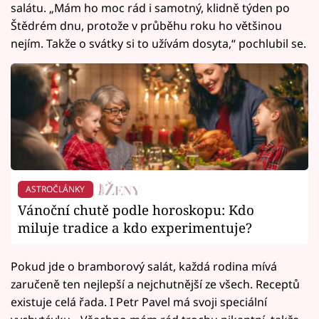
salátu. „Mám ho moc rád i samotný, klidně týden po
Štědrém dnu, protože v průběhu roku ho většinou
nejím. Takže o svátky si to užívám dosyta,“ pochlubil se.
ASTROČLÁNKY
Vánoční chutě podle horoskopu: Kdo
miluje tradice a kdo experimentuje?
Pokud jde o bramborový salát, každá rodina mívá
zaručeně ten nejlepší a nejchutnější ze všech. Receptů
existuje celá řada. I Petr Pavel má svoji speciální