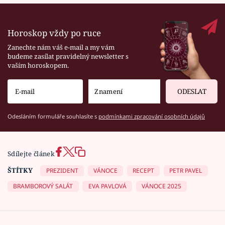
Horoskop vždy po ruce
Zanechte nám váš e-mail a my vám
budeme zasílat pravidelný newsletter s
vaším horoskopem.
ODESLAT
Odesláním formuláře souhlasíte s
podmínkami zpracování osobních údajů
Sdílejte článek
ŠTÍTKY
PREZIDENT
VÁNOCE
RECEPT
PETR PAVEL
BRAMBOROVÝ SALÁT
EVA PAVLOVÁ
VÁNOCE 2025