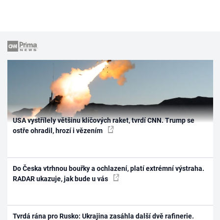
USA vystřílely většinu klíčových raket, tvrdí CNN. Trump se
ostře ohradil, hrozí i vězením
Do Česka vtrhnou bouřky a ochlazení, platí extrémní výstraha.
RADAR ukazuje, jak bude u vás
Tvrdá rána pro Rusko: Ukrajina zasáhla další dvě rafinerie.