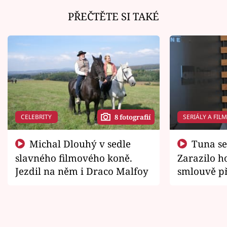
PŘEČTĚTE SI TAKÉ
CELEBRITY
SERIÁLY A FIL
8 fotografií
Michal Dlouhý v sedle
Tuna se chtěl vrátit domů.
slavného filmového koně.
Zarazilo ho
Jezdil na něm i Draco Malfoy
smlouvě př
zemřít