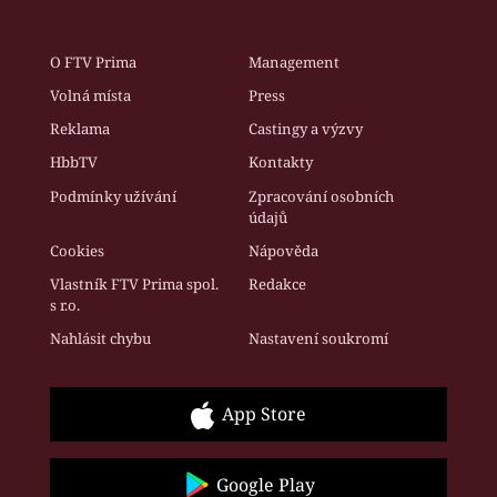
O FTV Prima
Management
Volná místa
Press
Reklama
Castingy a výzvy
HbbTV
Kontakty
Podmínky užívání
Zpracování osobních
údajů
Cookies
Nápověda
Vlastník FTV Prima spol.
Redakce
s r.o.
Nahlásit chybu
Nastavení soukromí
App Store
Google Play