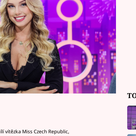
dajaká. Jedna z nejkrásnějších
TO
í vítězka Miss Czech Republic,