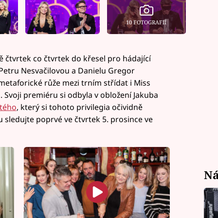
10 FOTOGRAFIÍ
ě čtvrtek co čtvrtek do křesel pro hádající
Petru Nesvačilovou a Danielu Gregor
taforické růže mezi trním střídat i Miss
 Svoji premiéru si odbyla v obložení Jakuba
tého
, který si tohoto privilegia očividně
 sledujte poprvé ve čtvrtek 5. prosince ve
Ná