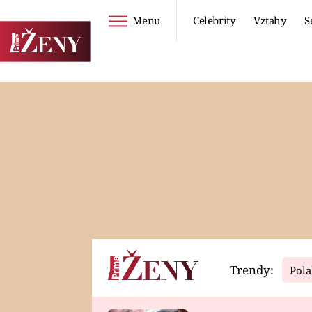
Menu
Celebrity
Vztahy
S
Seriály
Životní styl
ZOO
DIETY A HUBNUTÍ
PROSTŘENO!
CESTOVÁNÍ A
DOVOLENÁ
DUCH
ZDRAVÍ
Trendy:
Pola
Horoskopy
Video
ASTROČLÁNKY
SERIÁLY