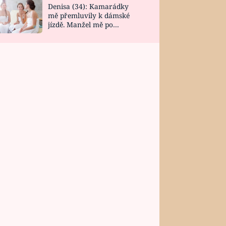
Denisa (34): Kamarádky
mě přemluvily k dámské
jízdě. Manžel mě po
návratu zaskočil