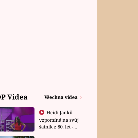
P Videa
Všechna videa
Heidi Janků
vzpomíná na svůj
šatník z 80. let -
Shopaholičky