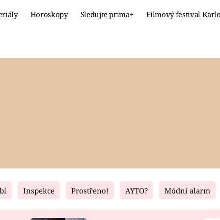
eriály
Horoskopy
Sledujte prima+
Filmový festival Karl
Celebrity
Recept
MÓDA A KRÁSA
HLAVNÍ JÍ
VZTAHY A SEX
SLADKÉ
PRIMA MAMINKA
ZDRAVÉ
bí
Inspekce
Prostřeno!
AYTO?
Módní alarm
Fresh
Living
RECEPTY
BYDLENÍ