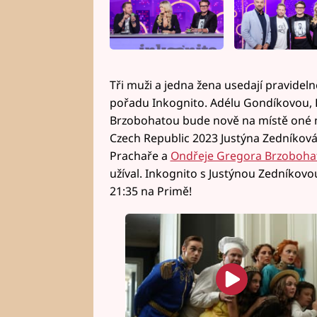
Tři muži a jedna žena usedají pravideln
pořadu Inkognito. Adélu Gondíkovou, 
Brzobohatou bude nově na místě oné me
Czech Republic 2023 Justýna Zedníková.
Prachaře a
Ondřeje Gregora Brzoboha
užíval. Inkognito s Justýnou Zedníkovou
21:35 na Primě!