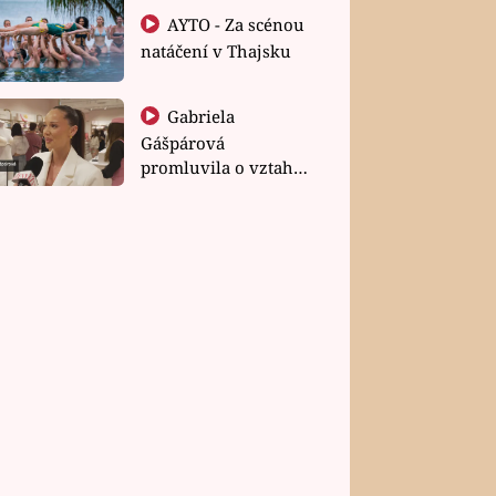
AYTO - Za scénou
natáčení v Thajsku
Gabriela
Gášpárová
promluvila o vztahu
a zakládání rodiny