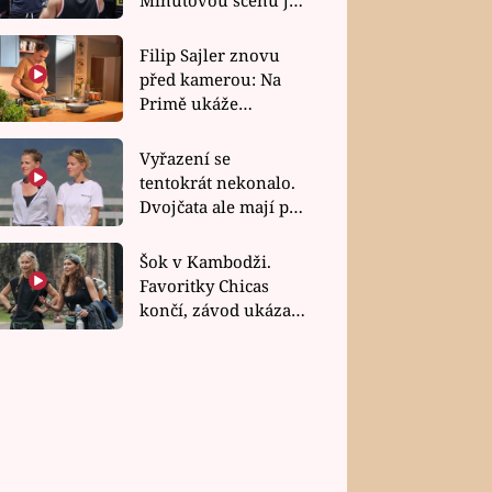
bez dubla
Filip Sajler znovu
před kamerou: Na
Primě ukáže
poctivou kuchyni i
rychlé recepty
Vyřazení se
tentokrát nekonalo.
Dvojčata ale mají po
uzavření třetí etapy
závodu nůž na krku
Šok v Kambodži.
Favoritky Chicas
končí, závod ukázal
svou nejtvrdší tvář