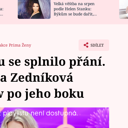
Velká věštba na srpen
NOVINKY
ZAHRADA
a:
podle Helen Stanku:
y
Býkům se bude dařit,
VIDEORECEPTY
DESIGN
Vodnáře čeká jízda
akce Prima Ženy
SDÍLET
se splnilo přání.
na Zedníková
w po jeho boku
playlistu není dostupná.
ředevším muži, a nejen ti u
né show usedne po boku Ondřeje