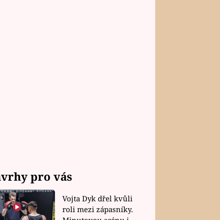
vrhy pro vás
Vojta Dyk dřel kvůli
roli mezi zápasníky.
Minutovou scénu jel