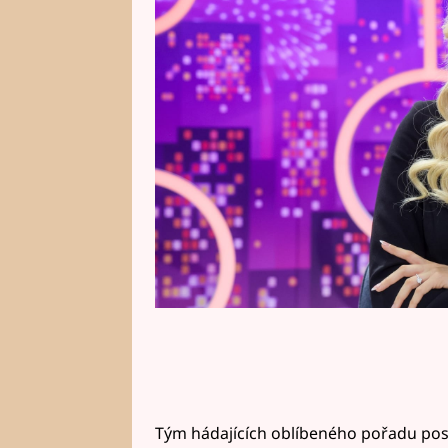
Brzobohatého nová tvář – a ne le
v Česku!
Tým hádajících oblíbeného pořadu posíl