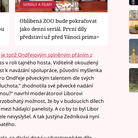
SERIÁLY A FILMY
Oblíbená ZOO bude pokračovat
ou
jako denní seriál. První díly
představí už před Vánoci prima+
o
je totiž Ondřejovým splněným přáním z
ss v roli tajného hosta. Viditelně okouzlený
ost k navázání spolupráce, původní myšlenka
 pro Ondřeje pěveckým talentem dle svých
hluchota,“ zhodnotila své pěvecké nadání
nou?“ navrhl moderátorovi Liborovi
rzobohatý možnost, že by v budoucích dílech
ezi hádající panelisty. A co by to byl Libor
e nevyslyšel. A tak Justýna Zedníková nyní
hatého.
a, se diváci dozví v silvestrovském díle