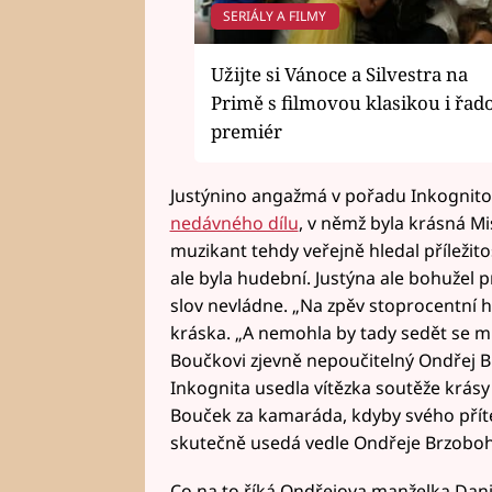
SERIÁLY A FILMY
Užijte si Vánoce a Silvestra na
Primě s filmovou klasikou i řad
premiér
Justýnino angažmá v pořadu Inkognit
nedávného dílu
, v němž byla krásná Mi
muzikant tehdy veřejně hledal příležit
ale byla hudební. Justýna ale bohužel
slov nevládne. „Na zpěv stoprocentní 
kráska. „A nemohla by tady sedět se m
Boučkovi zjevně nepoučitelný Ondřej B
Inkognita usedla vítězka soutěže krásy m
Bouček za kamaráda, kdyby svého přítel
skutečně usedá vedle Ondřeje Brzobo
Co na to říká Ondřejova manželka Daniel