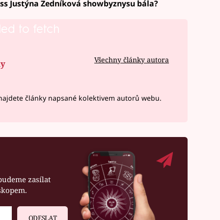
Miss Justýna Zedníková showbyznysu bála?
led to fetch
Všechny články autora
ny
ajdete články napsané kolektivem autorů webu.
budeme zasílat
oskopem.
ODESLAT