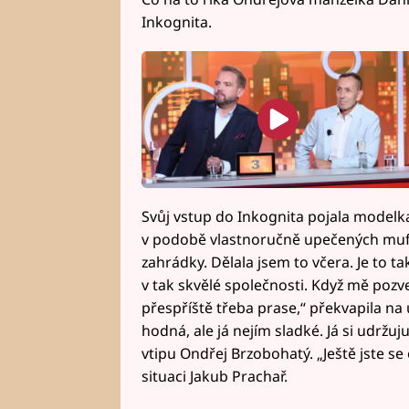
Inkognita.
Svůj vstup do Inkognita pojala modelk
v podobě vlastnoručně upečených muffinů
zahrádky. Dělala jsem to včera. Je to t
v tak skvělé společnosti. Když mě pozv
přespříště třeba prase,“ překvapila na ú
hodná, ale já nejím sladké. Já si udržuju
vtipu Ondřej Brzobohatý. „Ještě jste se
situaci Jakub Prachař.