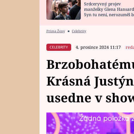
Srdceryvný projev
SNÁŘ
CELEBRITY
manželky Glena Hansard
Syn tu není, nerozuměl b
HOROSKOP NA
VAŘENÍ
tomu, vysvětlila
ROK 2023
Prima Ženy
■
Celebrity
4. prosince 2024 11:17
red
CELEBRITY
Brzobohatému 
Krásná Justý
usedne v sho
Žádná položka z 
Z této zprávy budou mít radost p
televizních obrazovek. V zábav