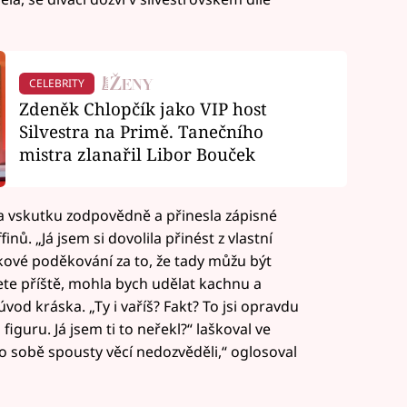
CELEBRITY
Zdeněk Chlopčík jako VIP host
Silvestra na Primě. Tanečního
mistra zlanařil Libor Bouček
a vskutku zodpovědně a přinesla zápisné
. „Já jsem si dovolila přinést z vlastní
akové poděkování za to, že tady můžu být
ete příště, mohla bych udělat kachnu a
vod kráska. „Ty i vaříš? Fakt? To jsi opravdu
 figuru. Já jsem ti to neřekl?“ laškoval ve
 o sobě spousty věcí nedozvěděli,“ oglosoval