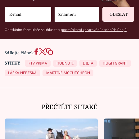
ODESLAT
Odesláním formuláře souhlasíte s
podmínkami zpracování osobních údajů
Sdílejte článek
ŠTÍTKY
FTV PRIMA
HUBNUTÍ
DIETA
HUGH GRANT
LÁSKA NEBESKÁ
MARTINE MCCUTCHEON
PŘEČTĚTE SI TAKÉ