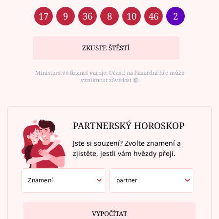
17
9
36
8
10
46
2
ZKUSTE ŠTĚSTÍ
Ministerstvo financí varuje: Účastí na hazardní hře může
vzniknout závislost ⑱
PARTNERSKÝ HOROSKOP
Jste si souzení? Zvolte znamení a
zjistěte, jestli vám hvězdy přejí.
VYPOČÍTAT