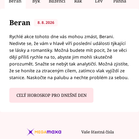
Beran
Býk
Blíženci
Rak
Lev
Panna
V
Beran
8. 8. 2026
Rychlé akce tohoto dne vás mohou zmást, Berani.
Nedivte se, že vám v hlavě víří poslední události týkající
se lásky a romantiky. Možná budete mít pocit, že se věci
dějí příliš rychle na to, abyste jim mohli skutečně
porozumět. Snažte se nebýt tak analytičtí. Možná zjistíte,
že se honíte za ztraceným cílem, zatímco vlak vyjíždí ze
stanice. Naskočte na palubu a nechte problém za sebou.
CELÝ HOROSKOP PRO DNEŠNÍ DEN
Vaše šťastná čísla