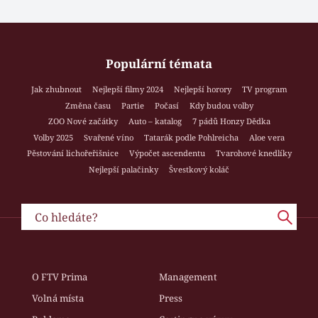
Populární témata
Jak zhubnout
Nejlepší filmy 2024
Nejlepší horory
TV program
Změna času
Partie
Počasí
Kdy budou volby
ZOO Nové začátky
Auto – katalog
7 pádů Honzy Dědka
Volby 2025
Svařené víno
Tatarák podle Pohlreicha
Aloe vera
Pěstování lichořeřišnice
Výpočet ascendentu
Tvarohové knedlíky
Nejlepší palačinky
Švestkový koláč
O FTV Prima
Management
Volná místa
Press