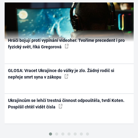
Hráči bojují proti vypínání videoher. Tvoříme precedent i pro
fyzický svět, říká Gregorová
GLOSA: Vracet Ukrajince do války je zlo. Žádný rodič si
nepřeje smrt syna v zákopu
Ukrajincům se lehčí trestná činnost odpouštěla, tvrdí Koten.
Pospíšil chtěl vidět čísla