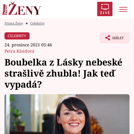
ŽIVĚ
Prima Ženy
■
Celebrity
Trendy:
Polabí
Inspekce
Prostřeno!
AYTO?
CELEBRITY
SDÍLET
Módní alarm
Zrádci
Proměny
24. prosince 2021 05:46
Petra Kloidová
Boubelka z Lásky nebeské
strašlivě zhubla! Jak teď
Témata
vypadá?
Celebrity
Vztahy
Seriály