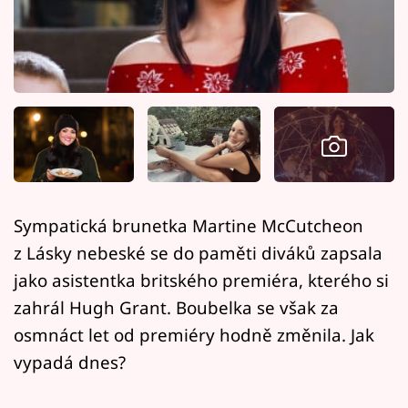
Horoskopy
Sledujte prima+
Filmový festival Karlovy Vary
Pořady
Mámy sobě
Sympatická brunetka Martine McCutcheon
Přihlášení
z Lásky nebeské se do paměti diváků zapsala
jako asistentka britského premiéra, kterého si
zahrál Hugh Grant. Boubelka se však za
Sledujte nás
osmnáct let od premiéry hodně změnila. Jak
vypadá dnes?