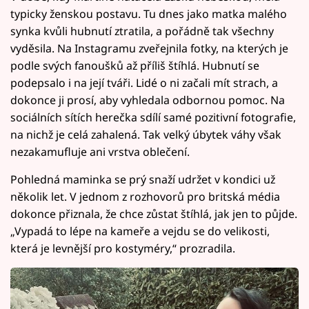
typicky ženskou postavu. Tu dnes jako matka malého
synka kvůli hubnutí ztratila, a pořádně tak všechny
vyděsila. Na Instagramu zveřejnila fotky, na kterých je
podle svých fanoušků až příliš štíhlá. Hubnutí se
podepsalo i na její tváři. Lidé o ni začali mít strach, a
dokonce ji prosí, aby vyhledala odbornou pomoc. Na
sociálních sítích herečka sdílí samé pozitivní fotografie,
na nichž je celá zahalená. Tak velký úbytek váhy však
nezakamufluje ani vrstva oblečení.
Pohledná maminka se prý snaží udržet v kondici už
několik let. V jednom z rozhovorů pro britská média
dokonce přiznala, že chce zůstat štíhlá, jak jen to půjde.
„Vypadá to lépe na kameře a vejdu se do velikosti,
která je levnější pro kostyméry,“ prozradila.