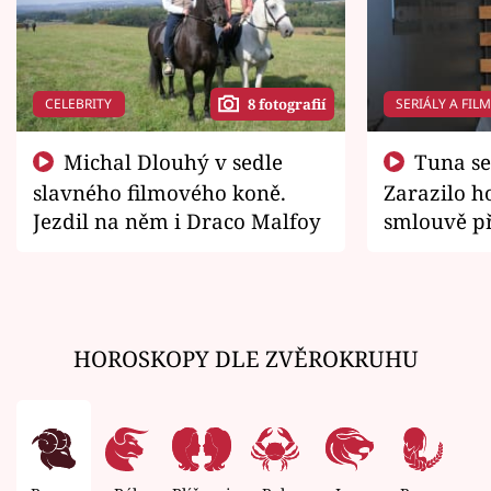
CELEBRITY
SERIÁLY A FIL
8 fotografií
Michal Dlouhý v sedle
Tuna se chtěl vrátit domů.
slavného filmového koně.
Zarazilo ho
Jezdil na něm i Draco Malfoy
smlouvě př
zemřít
HOROSKOPY DLE ZVĚROKRUHU