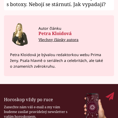
s botoxy. Nebojí se stárnutí. Jak vypadají?
Autor článku
Petra Kloidová
Všechny články autora
Petra Kloidová je bývalou redaktorkou webu Prima
ženy. Psala hlavně o seriálech a celebritách, ale také
o znameních zvěrokruhu.
Horoskop vždy po ruce
Zanechte nám váš e-mail a my vám
budeme zasílat pravidelný newsletter s
vaším horoskopem.