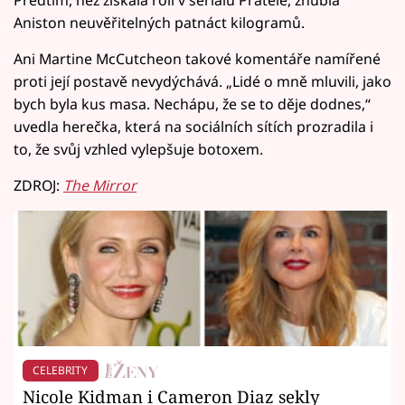
Předtím, než získala roli v seriálu Přátelé, zhubla
Aniston neuvěřitelných patnáct kilogramů.
Ani Martine McCutcheon takové komentáře namířené
proti její postavě nevydýchává. „Lidé o mně mluvili, jako
bych byla kus masa. Nechápu, že se to děje dodnes,“
uvedla herečka, která na sociálních sítích prozradila i
to, že svůj vzhled vylepšuje botoxem.
ZDROJ:
The Mirror
CELEBRITY
Nicole Kidman i Cameron Diaz sekly