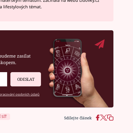
 mateřským tématům. Začínala na webu Lidovky.cz
 lifestylových témat.
budeme zasílat
oskopem.
ODESLAT
racování osobních údajů
 SÍŤ
Sdílejte článek