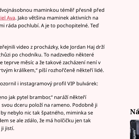
dvojnásobnou maminkou téměř přesně před
iel Ava
. Jako většina maminek aktivních na
mi ráda pochlubí. A je to pochopitelné. Teď
jnili video z procházky, kde Jordan Haj drží
 chůzi po chodníku. To nadzvedlo některé
e je teprve měsíc a že takové zacházení není v
rtvým králíkem,“ píší rozhořčeně někteří lidé.
ornil i instagramový profil VIP bulvárek:
eno jak pytel brambor,“ naráží někteří
an svou dceru položí na rameno. Podobně ji
Ná
 by nebylo nic tak špatného, miminka se
dem se ale zdálo, že má holčičku jen tak
 jistí.