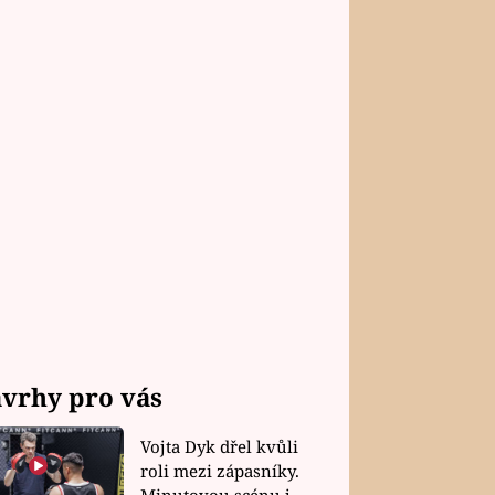
vrhy pro vás
Vojta Dyk dřel kvůli
roli mezi zápasníky.
Minutovou scénu jel