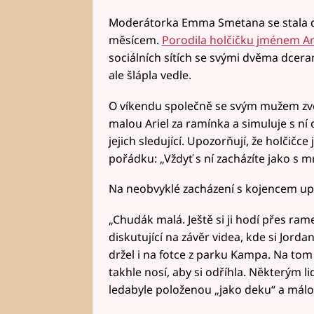
Moderátorka Emma Smetana se stala 
měsícem.
Porodila holčičku jménem Ar
sociálních sítích se svými dvěma dcera
ale šlápla vedle.
O víkendu společně se svým mužem zveře
malou Ariel za ramínka a simuluje s ní
jejich sledující. Upozorňují, že holčičc
pořádku: „Vždyť s ní zacházíte jako s m
Na neobvyklé zacházení s kojencem upoz
„Chudák malá. Ještě si ji hodí přes ram
diskutující na závěr videa, kde si Jord
držel i na fotce z parku Kampa. Na tom
takhle nosí, aby si odříhla. Některým li
ledabyle položenou „jako deku“ a málo ji