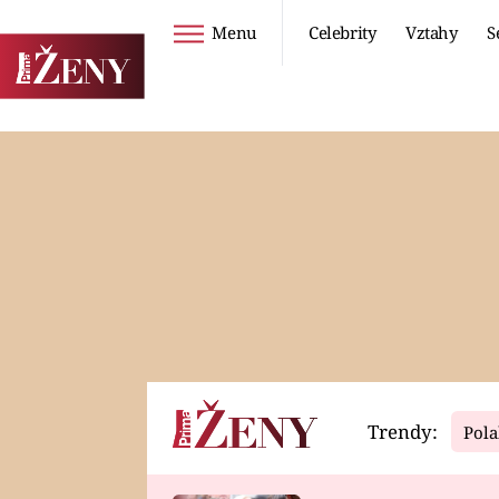
Menu
Celebrity
Vztahy
S
Seriály
Životní styl
ZOO
DIETY A HUBNUTÍ
PROSTŘENO!
CESTOVÁNÍ A
DOVOLENÁ
DUCH
ZDRAVÍ
Trendy:
Pola
Horoskopy
Video
ASTROČLÁNKY
SERIÁLY