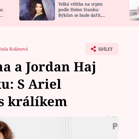
Velká věštba na srpen
NOVINKY
ZAHRADA
a:
podle Helen Stanku:
y
Býkům se bude dařit,
VIDEORECEPTY
DESIGN
Vodnáře čeká jízda
iela Kolinová
SDÍLET
 a Jordan Haj
ku: S Ariel
 s králíkem