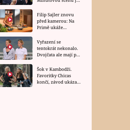
bez dubla
Filip Sajler znovu
před kamerou: Na
Primě ukáže
poctivou kuchyni i
rychlé recepty
Vyřazení se
tentokrát nekonalo.
Dvojčata ale mají po
uzavření třetí etapy
závodu nůž na krku
Šok v Kambodži.
Favoritky Chicas
končí, závod ukázal
svou nejtvrdší tvář