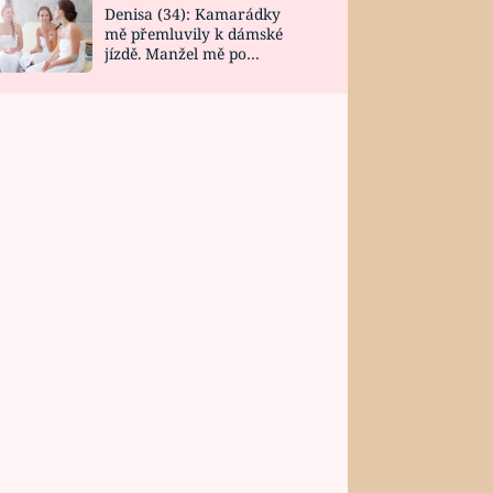
Denisa (34): Kamarádky
mě přemluvily k dámské
jízdě. Manžel mě po
návratu zaskočil