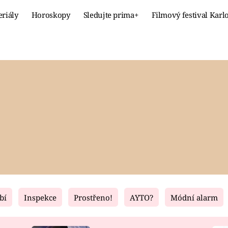
eriály
Horoskopy
Sledujte prima+
Filmový festival Karl
Celebrity
Recept
MÓDA A KRÁSA
HLAVNÍ JÍ
VZTAHY A SEX
SLADKÉ
PRIMA MAMINKA
ZDRAVÉ
bí
Inspekce
Prostřeno!
AYTO?
Módní alarm
Fresh
Living
RECEPTY
BYDLENÍ