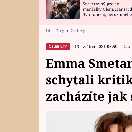
Srdceryvný projev
SNÁŘ
CELEBRITY
manželky Glena Hansard
Syn tu není, nerozuměl b
HOROSKOP NA
VAŘENÍ
tomu, vysvětlila
ROK 2023
Prima Ženy
■
Celebrity
13. května 2021 05:59
Gabr
CELEBRITY
Emma Smetana
schytali kriti
zacházíte jak