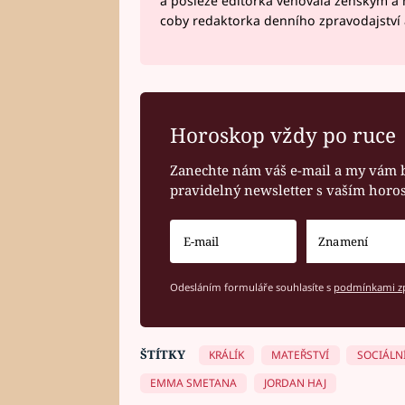
a posléze editorka věnovala ženským a
coby redaktorka denního zpravodajství a
Horoskop vždy po ruce
Zanechte nám váš e-mail a my vám 
pravidelný newsletter s vaším hor
Odesláním formuláře souhlasíte s
podmínkami zp
ŠTÍTKY
KRÁLÍK
MATEŘSTVÍ
SOCIÁLNÍ
EMMA SMETANA
JORDAN HAJ