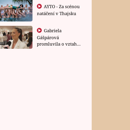
AYTO - Za scénou
natáčení v Thajsku
Gabriela
Gášpárová
promluvila o vztahu
a zakládání rodiny