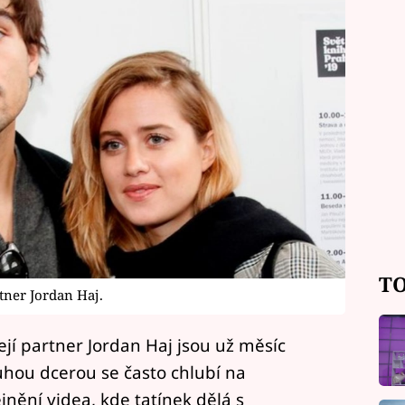
TO
ner Jordan Haj.
í partner Jordan Haj jsou už měsíc
ruhou dcerou se často chlubí na
jnění videa, kde tatínek dělá s