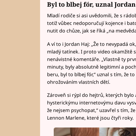
Byl to blbej fór, uznal Jorda
Mladí rodiče si asi uvědomili, že s rád
totiž vůbec nedoporučují kojence i bato
nutit do chůze, jak se říká „na medvěda
A ví to i Jordan Haj: „Že to nevypadá o
mladý tatínek. I proto video okamžitě sm
nenávistné komentáře. „Vlastně ty první
minuty, byly absolutně legitimní a pocho
beru, byl to blbej fór,“ uznal s tím, že to
ohrožováním vlastních dětí.
Zároveň si rýpl do hejtrů, kterých bylo
hysterickýmu internetovýmu davu vysvětl
že nejsem psychopat,“ uzavřel s tím, že
Lennon Marlene, které jsou čtyři roky.