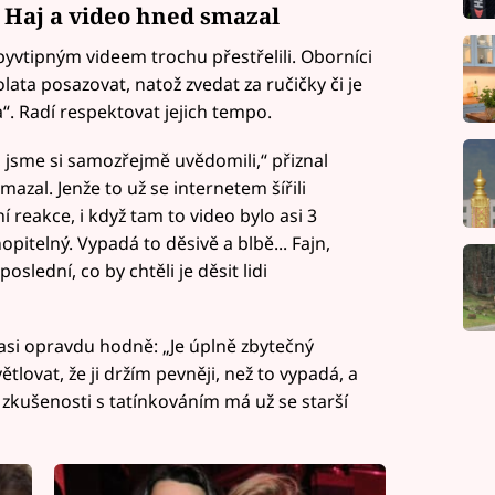
n Haj a video hned smazal
obyvtipným videem trochu přestřelili. Oborníci
lata posazovat, natož zvedat za ručičky či je
“. Radí respektovat jejich tempo.
k, jsme si samozřejmě uvědomili,“ přiznal
azal. Jenže to už se internetem šířili
 reakce, i když tam to video bylo asi 3
pitelný. Vypadá to děsivě a blbě... Fajn,
 poslední, co by chtěli je děsit lidi
 asi opravdu hodně: „Je úplně zbytečný
ovat, že ji držím pevněji, než to vypadá, a
 zkušenosti s tatínkováním má už se starší