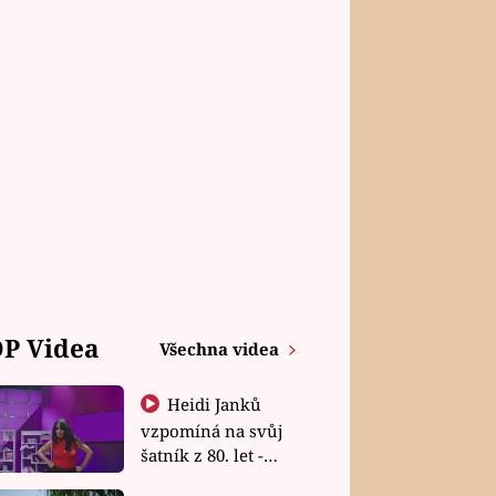
P Videa
Všechna videa
Heidi Janků
vzpomíná na svůj
šatník z 80. let -
Shopaholičky