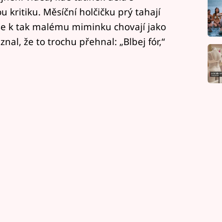
u kritiku. Měsíční holčičku prý tahají
že se k tak malému miminku chovají jako
al, že to trochu přehnal: „Blbej fór,“