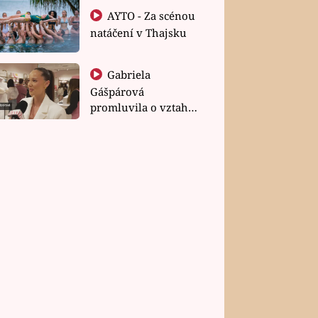
AYTO - Za scénou
natáčení v Thajsku
Gabriela
Gášpárová
promluvila o vztahu
a zakládání rodiny