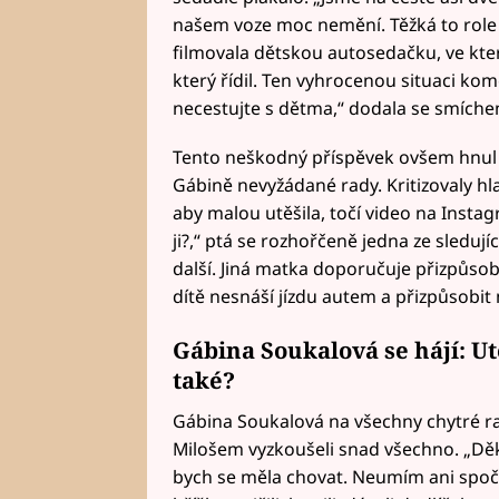
našem voze moc nemění. Těžká to role 
filmovala dětskou autosedačku, ve které
který řídil. Ten vyhrocenou situaci kom
necestujte s dětma,“ dodala se smích
Tento neškodný příspěvek ovšem hnul 
Gábině nevyžádané rady. Kritizovaly hl
aby malou utěšila, točí video na Insta
ji?,“ ptá se rozhořčeně jedna ze sledují
další. Jiná matka doporučuje přizpůsob
dítě nesnáší jízdu autem a přizpůsobit 
Gábina Soukalová se hájí: Ut
také?
Gábina Soukalová na všechny chytré ra
Milošem vyzkoušeli snad všechno. „Děk
bych se měla chovat. Neumím ani spočít