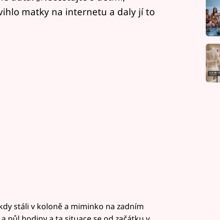
ihlo matky na internetu a daly jí to
 kdy stáli v koloně a miminko na zadním
 a půl hodiny a ta situace se od začátku v