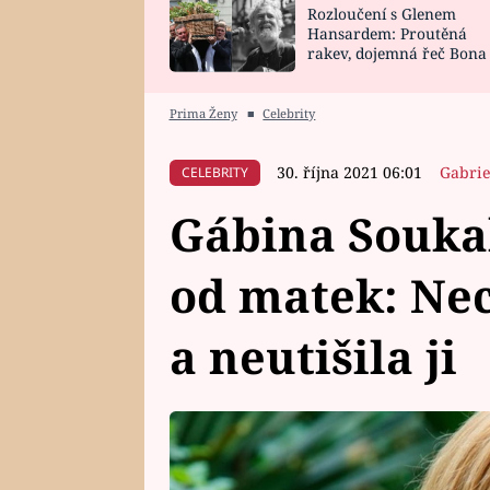
Rozloučení s Glenem
SNÁŘ
CELEBRITY
Hansardem: Proutěná
rakev, dojemná řeč Bona
HOROSKOP NA
VAŘENÍ
zpěv Irglové s Vedderem
ROK 2023
Prima Ženy
■
Celebrity
30. října 2021 06:01
Gabrie
CELEBRITY
Gábina Soukal
od matek: Nec
a neutišila ji