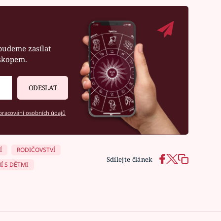
budeme zasílat
oskopem.
ODESLAT
racování osobních údajů
Í
RODIČOVSTVÍ
Sdílejte článek
Í S DĚTMI