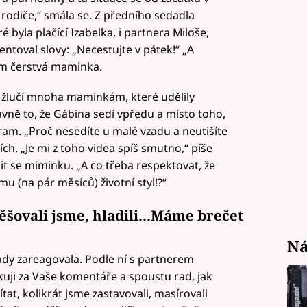
rodiče,“ smála se. Z předního sedadla
 byla plačící Izabelka, i partnera Miloše,
entoval slovy: „Necestujte v pátek!“ „A
em čerstvá maminka.
žlučí mnoha maminkám, které udělily
avně to, že Gábina sedí vpředu a místo toho,
gram. „Proč nesedíte u malé vzadu a neutišíte
cích. „Je mi z toho videa spíš smutno,“ píše
it se miminku. „A co třeba respektovat, že
mu (na pár měsíců) životní styl!?“
ěšovali jsme, hladili...Máme brečet
Ná
dy zareagovala. Podle ní s partnerem
uji za Vaše komentáře a spoustu rad, jak
at, kolikrát jsme zastavovali, masírovali