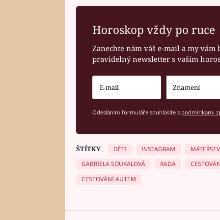
Horoskop vždy po ruce
Zanechte nám váš e-mail a my vám 
pravidelný newsletter s vaším hor
Odesláním formuláře souhlasíte s
podmínkami zp
ŠTÍTKY
DĚTI
INSTAGRAM
MATEŘSTV
GABRIELA SOUKALOVÁ
RADA
CESTOVÁN
CESTOVÁNÍ AUTEM