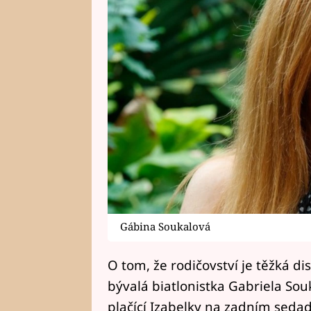
Gábina Soukalová
O tom, že rodičovství je těžká d
bývalá biatlonistka Gabriela Souka
plačící Izabelky na zadním sedad