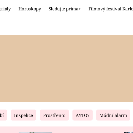
eriály
Horoskopy
Sledujte prima+
Filmový festival Karl
Celebrity
Recept
MÓDA A KRÁSA
HLAVNÍ JÍ
VZTAHY A SEX
SLADKÉ
PRIMA MAMINKA
ZDRAVÉ
bí
Inspekce
Prostřeno!
AYTO?
Módní alarm
Fresh
Living
RECEPTY
BYDLENÍ