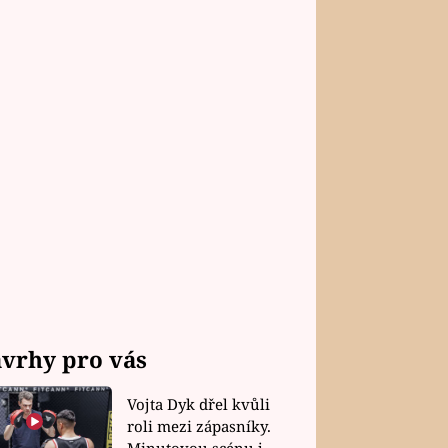
vrhy pro vás
Vojta Dyk dřel kvůli
roli mezi zápasníky.
Minutovou scénu jel