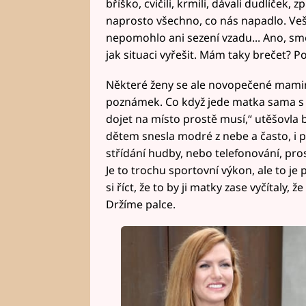
bříško, cvičili, krmili, dávali dudlíček, 
naprosto všechno, co nás napadlo. Veš
nepomohlo ani sezení vzadu... Ano, smě
jak situaci vyřešit. Mám taky brečet? Po
Některé ženy se ale novopečené maminky
poznámek. Co když jede matka sama s d
dojet na místo prostě musí,“ utěšovla 
dětem snesla modré z nebe a často, i 
střídání hudby, nebo telefonování, prost
Je to trochu sportovní výkon, ale to je
si říct, že to by ji matky zase vyčítaly, 
Držíme palce.