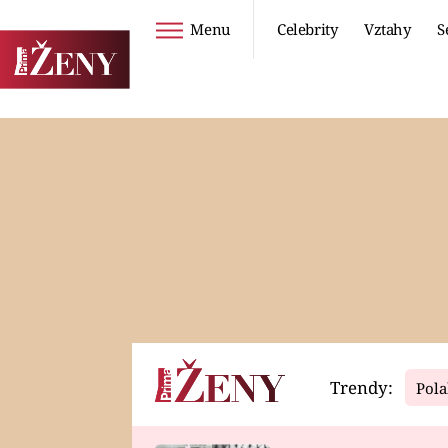
Menu
Celebrity
Vztahy
S
Seriály
Životní styl
ZOO
DIETY A HUBNUTÍ
PROSTŘENO!
CESTOVÁNÍ A
DOVOLENÁ
DUCH
ZDRAVÍ
Trendy:
Pola
Horoskopy
Video
ASTROČLÁNKY
SERIÁLY