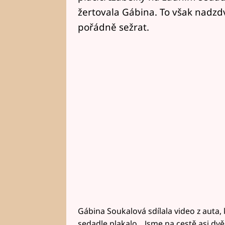
žertovala Gábina. To však nadzdv
pořádně sežrat.
Gábina Soukalová sdílala video z auta,
sedadle plakalo. „Jsme na cestě asi dvě