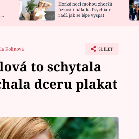
Horké noci mohou zhoršit
NOVINKY
ZAHRADA
úzkost i náladu. Psychiatr
 a
radí, jak se lépe vyspat
VIDEORECEPTY
DESIGN
la Kolinová
SDÍLET
ová to schytala
hala dceru plakat