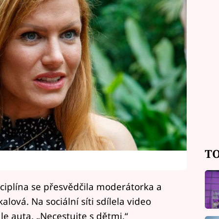
TO
isciplína se přesvědčila moderátorka a
lová. Na sociální síti sdílela video
le auta. „Necestujte s dětmi,“