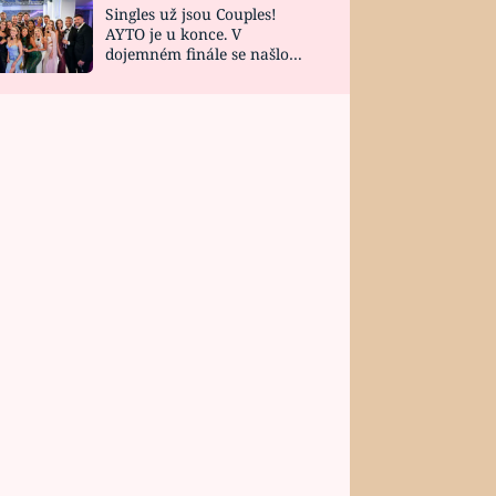
Singles už jsou Couples!
AYTO je u konce. V
dojemném finále se našlo
všech 10 Perfect Matchů