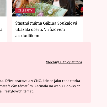
CELEBRITY
Šťastná máma Gábina Soukalová
ná
ukázala dceru. V růžovém
a s dudlíkem
Všechny články autora
a. Dříve pracovala v CNC, kde se jako redaktorka
 mateřským tématům. Začínala na webu Lidovky.cz
 lifestylových témat.