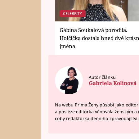
CELEBRITY
Gábina Soukalová porodila.
Holčička dostala hned dvě krás
jména
Autor článku
Gabriela Kolinová
Na webu Prima Ženy působí jako editork
a posléze editorka věnovala ženským a
coby redaktorka denního zpravodajství a