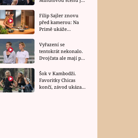
bez dubla
Filip Sajler znovu
před kamerou: Na
Primě ukáže
poctivou kuchyni i
rychlé recepty
Vyřazení se
tentokrát nekonalo.
Dvojčata ale mají po
uzavření třetí etapy
závodu nůž na krku
Šok v Kambodži.
Favoritky Chicas
končí, závod ukázal
svou nejtvrdší tvář