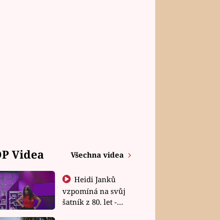
P Videa
Všechna videa
Heidi Janků
vzpomíná na svůj
šatník z 80. let -
Shopaholičky