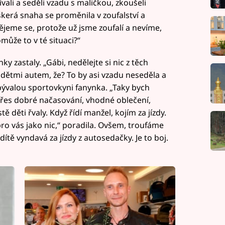
zpívali a seděli vzadu s maličkou, zkoušeli
kerá snaha se proměnila v zoufalství a
jeme se, protože už jsme zoufalí a nevíme,
může to v té situaci?“
 zastaly. „Gábi, nedělejte si nic z těch
ětmi autem, že? To by asi vzadu neseděla a
bývalou sportovkyni fanynka. „Taky bych
přes dobré načasování, vhodné oblečení,
ě děti řvaly. Když řídí manžel, kojím za jízdy.
 pro vás jako nic,“ poradila. Ovšem, troufáme
že dítě vyndavá za jízdy z autosedačky. Je to boj.