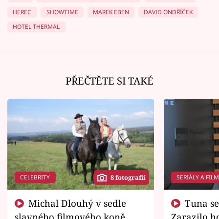
HEREC
SHOWTIME
MAREK EBEN
DAVID ONDŘÍČEK
HOTEL THERMAL
PŘEČTĚTE SI TAKÉ
CELEBRITY
SERIÁLY A FIL
8 fotografií
Michal Dlouhý v sedle
Tuna se chtěl vrátit domů.
slavného filmového koně.
Zarazilo ho