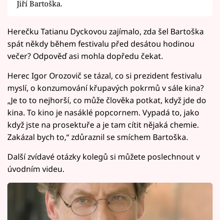
Jiří Bartoška.
Herečku Tatianu Dyckovou zajímalo, zda šel Bartoška
spát někdy během festivalu před desátou hodinou
večer? Odpověď asi mohla dopředu čekat.
Herec Igor Orozovič se tázal, co si prezident festivalu
myslí, o konzumování křupavých pokrmů v sále kina?
„Je to to nejhorší, co může člověka potkat, když jde do
kina. To kino je nasáklé popcornem. Vypadá to, jako
když jste na prosektuře a je tam cítit nějaká chemie.
Zakázal bych to,“ zdůraznil se smíchem Bartoška.
Další zvídavé otázky kolegů si můžete poslechnout v
úvodním videu.