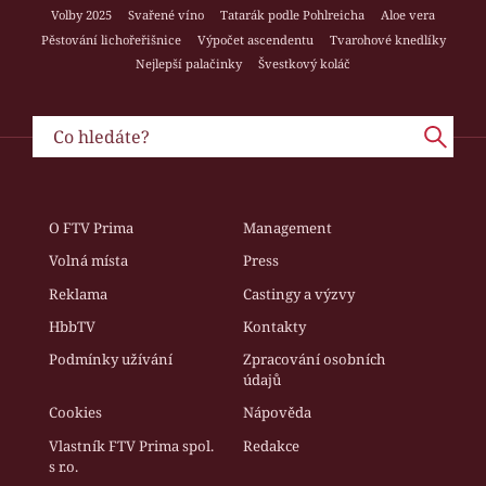
Volby 2025
Svařené víno
Tatarák podle Pohlreicha
Aloe vera
Pěstování lichořeřišnice
Výpočet ascendentu
Tvarohové knedlíky
Nejlepší palačinky
Švestkový koláč
O FTV Prima
Management
Volná místa
Press
Reklama
Castingy a výzvy
HbbTV
Kontakty
Podmínky užívání
Zpracování osobních
údajů
Cookies
Nápověda
Vlastník FTV Prima spol.
Redakce
s r.o.