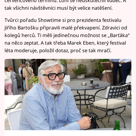
červencového termínu. Loni se neuskutečnil vůbec. A
tak všichni návštěvníci musí být velice natěšení.
Tvůrci pořadu Showtime si pro prezidenta festivalu
Jiřího Bartošku připravili malé překvapení. Zdravici od
kolegů herců. Ti měli jedinečnou možnost se „Barťáka“
na něco zeptat. A tak třeba Marek Eben, který festival
léta moderuje, položil dotaz, proč se tak mračí.