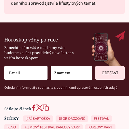
denního zpravodajství a lifestylových témat.
Horoskop vždy po ruce
Zanechte nám váš e-mail a my vám
budeme zasílat pravidelný newsletter s
vaším horoskopem.
ODESLAT
Odesláním formuláře souhlasíte s
podmínkami zpracování osobních údajů
Sdílejte článek
ŠTÍTKY
JIŘÍ BARTOŠKA
IGOR OROZOVIČ
FESTIVAL
KINO
FILMOVÝ FESTIVAL KARLOVY VARY
KARLOVY VARY