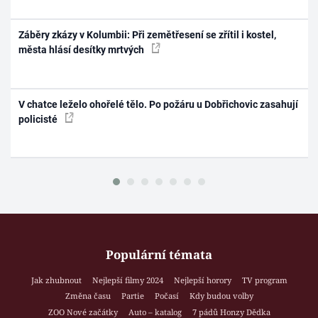
Záběry zkázy v Kolumbii: Při zemětřesení se zřítil i kostel,
města hlásí desítky mrtvých
V chatce leželo ohořelé tělo. Po požáru u Dobřichovic zasahují
policisté
Populární témata
Jak zhubnout
Nejlepší filmy 2024
Nejlepší horory
TV program
Změna času
Partie
Počasí
Kdy budou volby
ZOO Nové začátky
Auto – katalog
7 pádů Honzy Dědka