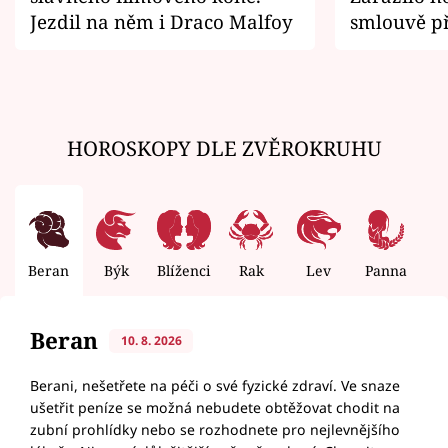
Jezdil na něm i Draco Malfoy
smlouvě př
zemřít
HOROSKOPY DLE ZVĚROKRUHU
Beran
Býk
Blíženci
Rak
Lev
Panna
V
Beran
10. 8. 2026
Berani, nešetřete na péči o své fyzické zdraví. Ve snaze
ušetřit peníze se možná nebudete obtěžovat chodit na
zubní prohlídky nebo se rozhodnete pro nejlevnějšího