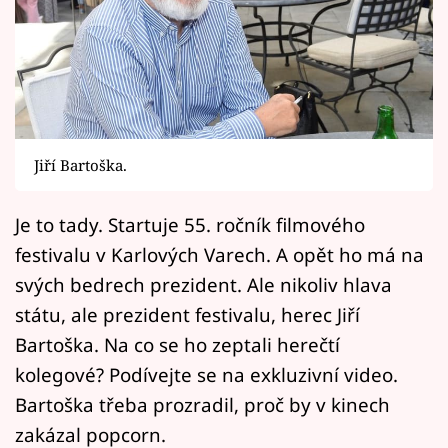
Horoskopy
Sledujte prima+
Filmový festival Karlovy Vary
Pořady
Jiří Bartoška.
Mámy sobě
Je to tady. Startuje 55. ročník filmového
festivalu v Karlových Varech. A opět ho má na
Přihlášení
svých bedrech prezident. Ale nikoliv hlava
státu, ale prezident festivalu, herec Jiří
Sledujte nás
Bartoška. Na co se ho zeptali herečtí
kolegové? Podívejte se na exkluzivní video.
Bartoška třeba prozradil, proč by v kinech
zakázal popcorn.