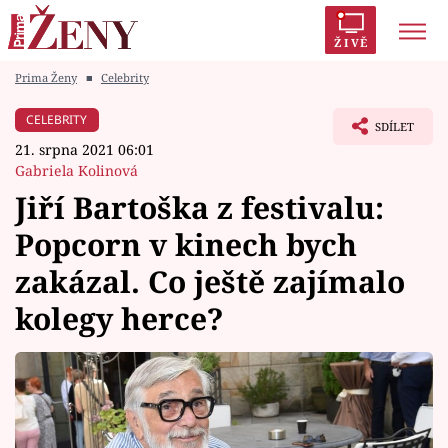
ŽIVĚ
Prima Ženy
■
Celebrity
Trendy:
Polabí
Inspekce
Prostřeno!
AYTO?
CELEBRITY
SDÍLET
Módní alarm
Zrádci
Proměny
21. srpna 2021 06:01
Gabriela Kolinová
Jiří Bartoška z festivalu:
Popcorn v kinech bych
Témata
zakázal. Co ještě zajímalo
Celebrity
kolegy herce?
Vztahy
Seriály