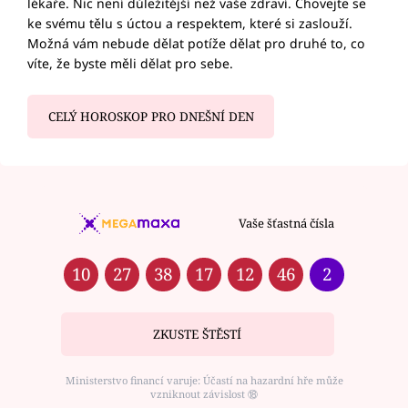
lékaře. Nic není důležitější než vaše zdraví. Chovejte se
ke svému tělu s úctou a respektem, které si zaslouží.
Možná vám nebude dělat potíže dělat pro druhé to, co
víte, že byste měli dělat pro sebe.
CELÝ HOROSKOP PRO DNEŠNÍ DEN
Vaše šťastná čísla
10
27
38
17
12
46
2
ZKUSTE ŠTĚSTÍ
Ministerstvo financí varuje: Účastí na hazardní hře může
vzniknout závislost ⑱