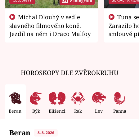
CELEBRITY
SERIÁLY A FIL
8 fotografií
Michal Dlouhý v sedle
Tuna se chtěl vrátit domů.
slavného filmového koně.
Zarazilo ho
Jezdil na něm i Draco Malfoy
smlouvě př
zemřít
HOROSKOPY DLE ZVĚROKRUHU
Beran
Býk
Blíženci
Rak
Lev
Panna
V
Beran
8. 8. 2026