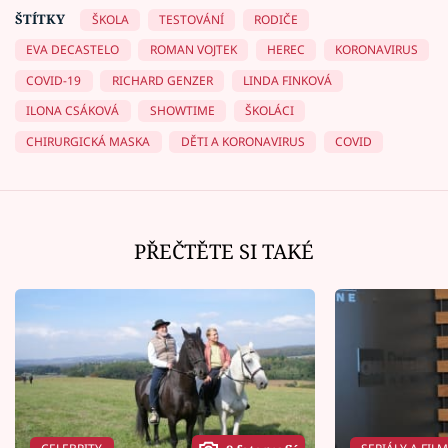
ŠTÍTKY
ŠKOLA
TESTOVÁNÍ
RODIČE
EVA DECASTELO
ROMAN VOJTEK
HEREC
KORONAVIRUS
COVID-19
RICHARD GENZER
LINDA FINKOVÁ
ILONA CSÁKOVÁ
SHOWTIME
ŠKOLÁCI
CHIRURGICKÁ MASKA
DĚTI A KORONAVIRUS
COVID
PŘEČTĚTE SI TAKÉ