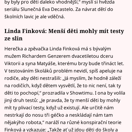
by byly pro děti daleko vhodnější,“ myslí si hvězda
seriálu Slunečná Eva Decastelo. Za návrat dětí do
školních lavic je ale vděčná.
Linda Finková: Menší děti mohly mít testy
ze slin
Herečka a zpěvačka Linda Finková má s bývalým
mužem Richardem Genzerem dvacetiletou dceru
Viktorii a syna Matyáše, kterému brzy bude třináct let.
V testováním školáků problém nevidí, spíš apeluje na
rodiče, aby děti nestrašili: „Já myslím, že hodně záleží
na rodičích, když dětem vysvětlí, že to nic není, tak ty
děti to pochopí,“ prozradila v Showtimu. I ona by volila
jiný druh testů: „Je pravda, že ty menší děti by mohly
mít ty plivací testy, když už existují. Ale určitě nám
nestrkají do nosu tři géčko a neskládají nám tam
nějakýho robota,“ naráží na různé konspirační teorie
Finková a vzkazuje: „Takže ať už jdou děti do školy a