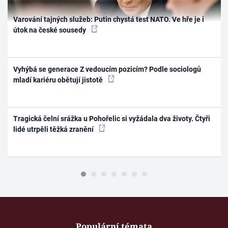
Varování tajných služeb: Putin chystá test NATO. Ve hře je i
útok na české sousedy
Vyhýbá se generace Z vedoucím pozicím? Podle sociologů
mladí kariéru obětují jistotě
Tragická čelní srážka u Pohořelic si vyžádala dva životy. Čtyři
lidé utrpěli těžká zranění
Populární témata