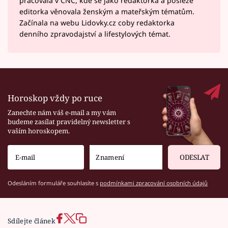
pracovala v CNC, kde se jako redaktorka a posléze
editorka věnovala ženským a mateřským tématům.
Začínala na webu Lidovky.cz coby redaktorka
denního zpravodajství a lifestylových témat.
Horoskop vždy po ruce
Zanechte nám váš e-mail a my vám
budeme zasílat pravidelný newsletter s
vaším horoskopem.
ODESLAT
Odesláním formuláře souhlasíte s
podmínkami zpracování osobních údajů
Sdílejte článek