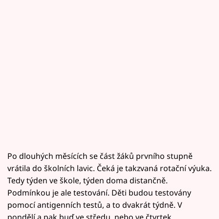
Po dlouhých měsících se část žáků prvního stupně
vrátila do školních lavic. Čeká je takzvaná rotační výuka.
Tedy týden ve škole, týden doma distančně.
Podmínkou je ale testování. Děti budou testovány
pomocí antigenních testů, a to dvakrát týdně. V
pondělí a pak buď ve středu, nebo ve čtvrtek.