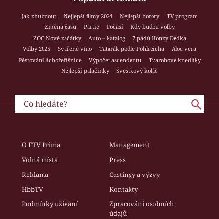
Jak zhubnout
Nejlepší filmy 2024
Nejlepší horory
TV program
Změna času
Partie
Počasí
Kdy budou volby
ZOO Nové začátky
Auto – katalog
7 pádů Honzy Dědka
Volby 2025
Svařené víno
Tatarák podle Pohlreicha
Aloe vera
Pěstování lichořeřišnice
Výpočet ascendentu
Tvarohové knedlíky
Nejlepší palačinky
Švestkový koláč
O FTV Prima
Management
Volná místa
Press
Reklama
Castingy a výzvy
HbbTV
Kontakty
Podmínky užívání
Zpracování osobních
údajů