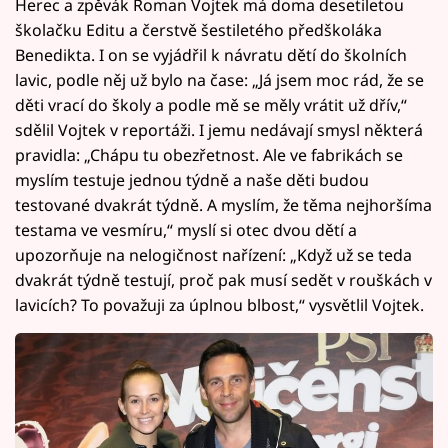
Herec a zpěvák Roman Vojtek má doma desetiletou
školačku Editu a čerstvě šestiletého předškoláka
Benedikta. I on se vyjádřil k návratu dětí do školních
lavic, podle něj už bylo na čase: „Já jsem moc rád, že se
děti vrací do školy a podle mě se měly vrátit už dřív,“
sdělil Vojtek v reportáži. I jemu nedávají smysl některá
pravidla: „Chápu tu obezřetnost. Ale ve fabrikách se
myslím testuje jednou týdně a naše děti budou
testované dvakrát týdně. A myslím, že těma nejhoršíma
testama ve vesmíru,“ myslí si otec dvou dětí a
upozorňuje na nelogičnost nařízení: „Když už se teda
dvakrát týdně testují, proč pak musí sedět v rouškách v
lavicích? To považuji za úplnou blbost,“ vysvětlil Vojtek.