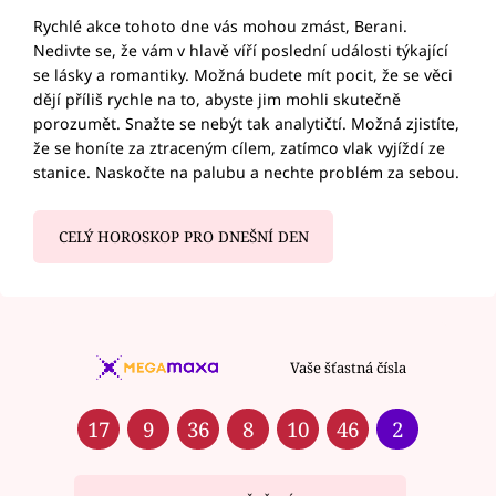
Rychlé akce tohoto dne vás mohou zmást, Berani.
Nedivte se, že vám v hlavě víří poslední události týkající
se lásky a romantiky. Možná budete mít pocit, že se věci
dějí příliš rychle na to, abyste jim mohli skutečně
porozumět. Snažte se nebýt tak analytičtí. Možná zjistíte,
že se honíte za ztraceným cílem, zatímco vlak vyjíždí ze
stanice. Naskočte na palubu a nechte problém za sebou.
CELÝ HOROSKOP PRO DNEŠNÍ DEN
Vaše šťastná čísla
17
9
36
8
10
46
2