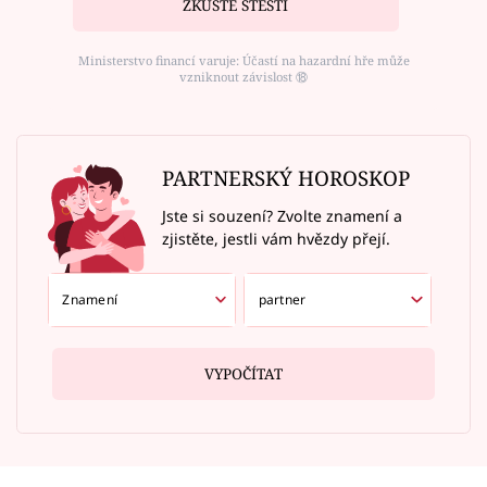
ZKUSTE ŠTĚSTÍ
Ministerstvo financí varuje: Účastí na hazardní hře může
vzniknout závislost ⑱
PARTNERSKÝ HOROSKOP
Jste si souzení? Zvolte znamení a
zjistěte, jestli vám hvězdy přejí.
VYPOČÍTAT