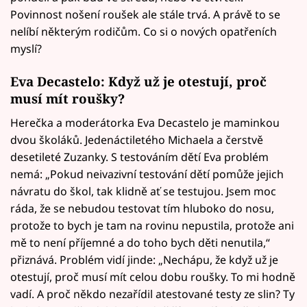
Povinnost nošení roušek ale stále trvá. A právě to se
nelíbí některým rodičům. Co si o nových opatřeních
myslí?
Eva Decastelo: Když už je otestují, proč
musí mít roušky?
Herečka a moderátorka Eva Decastelo je maminkou
dvou školáků. Jedenáctiletého Michaela a čerstvě
desetileté Zuzanky. S testováním dětí Eva problém
nemá: „Pokud neivazivní testování dětí pomůže jejich
návratu do škol, tak klidně ať se testujou. Jsem moc
ráda, že se nebudou testovat tím hluboko do nosu,
protože to bych je tam na rovinu nepustila, protože ani
mě to není příjemné a do toho bych děti nenutila,“
přiznává. Problém vidí jinde: „Nechápu, že když už je
otestují, proč musí mít celou dobu roušky. To mi hodně
vadí. A proč někdo nezařídil atestované testy ze slin? Ty