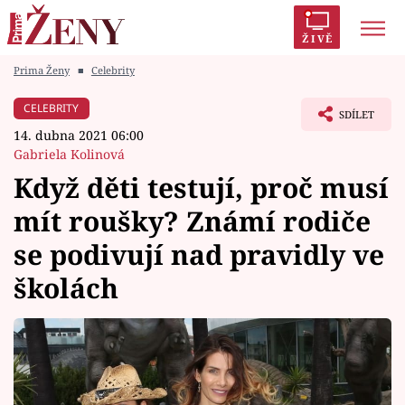
ŽIVĚ
Prima Ženy
■
Celebrity
Trendy:
Polabí
Inspekce
Prostřeno!
AYTO?
CELEBRITY
SDÍLET
Módní alarm
Zrádci
Proměny
14. dubna 2021 06:00
Gabriela Kolinová
Když děti testují, proč musí
mít roušky? Známí rodiče
Témata
se podivují nad pravidly ve
Celebrity
školách
Vztahy
Seriály