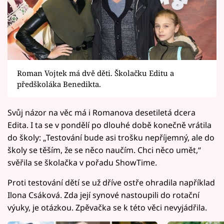
Roman Vojtek má dvě děti. Školačku Editu a
předškoláka Benedikta.
Svůj názor na věc má i Romanova desetiletá dcera
Edita. I ta se v pondělí po dlouhé době konečně vrátila
do školy: „Testování bude asi trošku nepříjemný, ale do
školy se těším, že se něco naučím. Chci něco umět,“
svěřila se školačka v pořadu ShowTime.
Proti testování dětí se už dříve ostře ohradila například
Ilona Csáková. Zda její synové nastoupili do rotační
výuky, je otázkou. Zpěvačka se k této věci nevyjádřila.