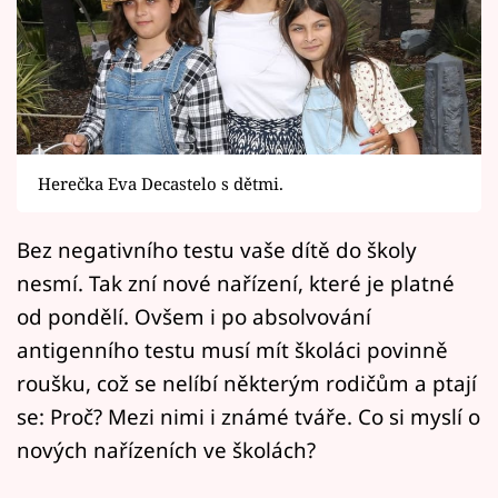
Horoskopy
Sledujte prima+
Filmový festival Karlovy Vary
Pořady
Herečka Eva Decastelo s dětmi.
Mámy sobě
Bez negativního testu vaše dítě do školy
nesmí. Tak zní nové nařízení, které je platné
Přihlášení
od pondělí. Ovšem i po absolvování
antigenního testu musí mít školáci povinně
Sledujte nás
roušku, což se nelíbí některým rodičům a ptají
se: Proč? Mezi nimi i známé tváře. Co si myslí o
nových nařízeních ve školách?