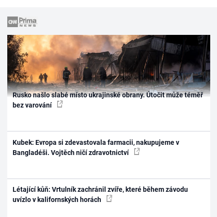
Rusko našlo slabé místo ukrajinské obrany. Útočit může téměř
bez varování
Kubek: Evropa si zdevastovala farmacii, nakupujeme v
Bangladéši. Vojtěch ničí zdravotnictví
Létající kůň: Vrtulník zachránil zvíře, které během závodu
uvízlo v kalifornských horách