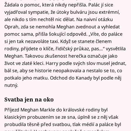
Žádala o pomoc, která nikdy nepřišla. Palác jí sice
vyjadřoval sympatie, že útoky bulváru jsou extrémní,
ale nikdo s tím nechtěl nic dělat. Na naivní otázku
Oprah, zda se nemohla Meghan zvednout a vyhledat
pomoc sama, přišla šokující odpověd. „Víte, do paláce
si jen tak nezavoláte taxi. Když se stanete členem
rodiny, přijdete o klíče, řidičský průkaz, pas…“ vysvětlila
Meghan. Takovou zkušenost herečka označuje jako
život ve zlaté kleci. Harry podle svých slov musel jednat,
bál se, aby se historie neopakovala a nestalo se to, co
potkalo jeho matku. Odchod do Kanady byl podle něj
nutný.
Svatba jen na oko
Příjezd Meghan Markle do královské rodiny byl
klasickým probuzením se ze sna, úplně se z něj však
probudila těsně před svatbou, tlak médií a paláce byl