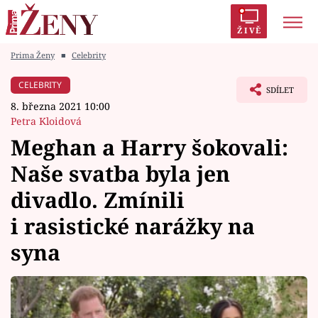
ŽIVĚ
Prima Ženy
■
Celebrity
Trendy:
Polabí
Inspekce
Prostřeno!
AYTO?
CELEBRITY
SDÍLET
Módní alarm
Zrádci
Proměny
8. března 2021 10:00
Petra Kloidová
Meghan a Harry šokovali:
Naše svatba byla jen
Témata
divadlo. Zmínili
Celebrity
i rasistické narážky na
syna
Vztahy
Seriály