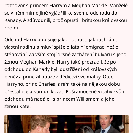
rozhovor s princem Harrym a Meghan Markle. Manželé
se v něm mimo jiné vyjádřili ke svému odchodu do
Kanady. A zdůvodnili, proč opustili britskou královskou
rodinu.
Odchod Harry popisuje jako nutnost, jak zachránit
vlastní rodinu a mluví spíše o fatální emigraci než o
stěhování. Za vším stojí drsné zacházení bulváru s jeho
ženou Meghan Markle. Harry také prozradil, že po
odchodu do Kanady byli odstřiženi od královských
peněz a princ žil pouze z dědictví své matky. Otec
Harryho, princ Charles, s ním také na nějakou dobu
přestal zcela komunikovat. Pošramocené vztahy kvůli
odchodu má nadále i s princem Williamem a jeho
ženou Kate.