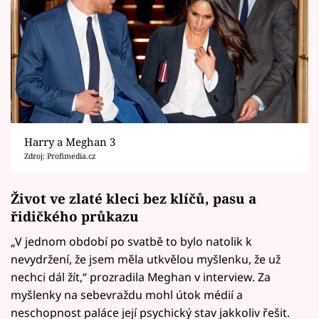
Harry a Meghan 3
Zdroj: Profimedia.cz
Život ve zlaté kleci bez klíčů, pasu a
řidičkého průkazu
„V jednom období po svatbě to bylo natolik k
nevydržení, že jsem měla utkvělou myšlenku, že už
nechci dál žít,“ prozradila Meghan v interview. Za
myšlenky na sebevraždu mohl útok médií a
neschopnost paláce její psychický stav jakkoliv řešit.