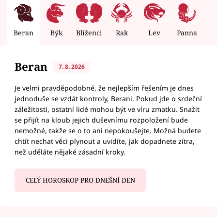
Beran
Býk
Blíženci
Rak
Lev
Panna
V
Beran
7. 8. 2026
Je velmi pravděpodobné, že nejlepším řešením je dnes
jednoduše se vzdát kontroly, Berani. Pokud jde o srdeční
záležitosti, ostatní lidé mohou být ve víru zmatku. Snažit
se přijít na kloub jejich duševnímu rozpoložení bude
nemožné, takže se o to ani nepokoušejte. Možná budete
chtít nechat věci plynout a uvidíte, jak dopadnete zítra,
než uděláte nějaké zásadní kroky.
CELÝ HOROSKOP PRO DNEŠNÍ DEN