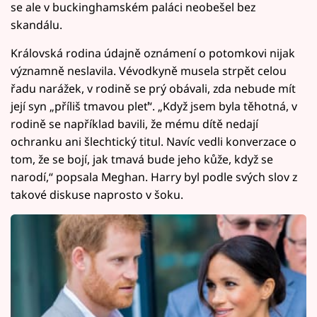
se ale v buckinghamském paláci neobešel bez
skandálu.
Královská rodina údajně oznámení o potomkovi nijak
významně neslavila. Vévodkyně musela strpět celou
řadu narážek, v rodině se prý obávali, zda nebude mít
její syn „příliš tmavou pleť“. „Když jsem byla těhotná, v
rodině se například bavili, že mému dítě nedají
ochranku ani šlechtický titul. Navíc vedli konverzace o
tom, že se bojí, jak tmavá bude jeho kůže, když se
narodí,“ popsala Meghan. Harry byl podle svých slov z
takové diskuse naprosto v šoku.