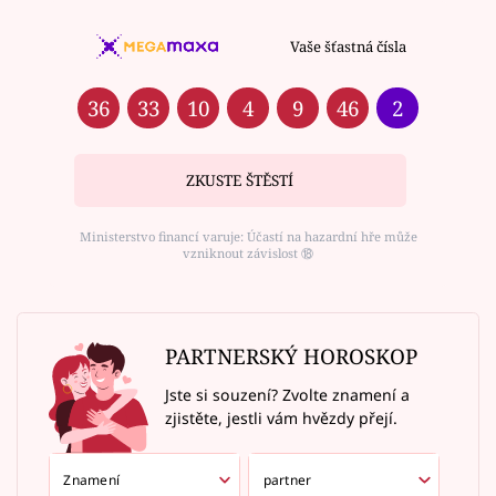
Vaše šťastná čísla
36
33
10
4
9
46
2
ZKUSTE ŠTĚSTÍ
Ministerstvo financí varuje: Účastí na hazardní hře může
vzniknout závislost ⑱
PARTNERSKÝ HOROSKOP
Jste si souzení? Zvolte znamení a
zjistěte, jestli vám hvězdy přejí.