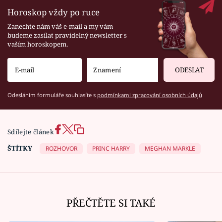
Horoskop vždy po ruce
Zanechte nám váš e-mail a my vám
budeme zasílat pravidelný newsletter s
vaším horoskopem.
ODESLAT
Odesláním formuláře souhlasíte s
podmínkami zpracování osobních údajů
Sdílejte článek
ŠTÍTKY
ROZHOVOR
PRINC HARRY
MEGHAN MARKLE
PŘEČTĚTE SI TAKÉ