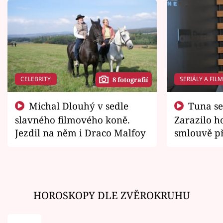
CELEBRITY
SERIÁLY A FIL
8 fotografií
Michal Dlouhý v sedle
Tuna se chtěl vrátit domů.
slavného filmového koně.
Zarazilo ho
Jezdil na něm i Draco Malfoy
smlouvě př
zemřít
HOROSKOPY DLE ZVĚROKRUHU