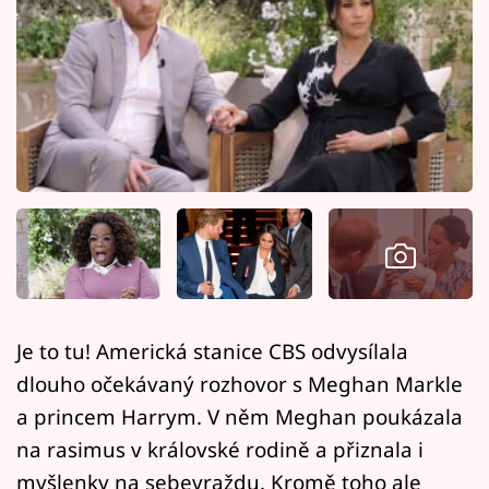
Horoskopy
Sledujte prima+
Filmový festival Karlovy Vary
Pořady
Mámy sobě
Přihlášení
Je to tu! Americká stanice CBS odvysílala
Sledujte nás
dlouho očekávaný rozhovor s Meghan Markle
a princem Harrym. V něm Meghan poukázala
na rasimus v královské rodině a přiznala i
myšlenky na sebevraždu. Kromě toho ale