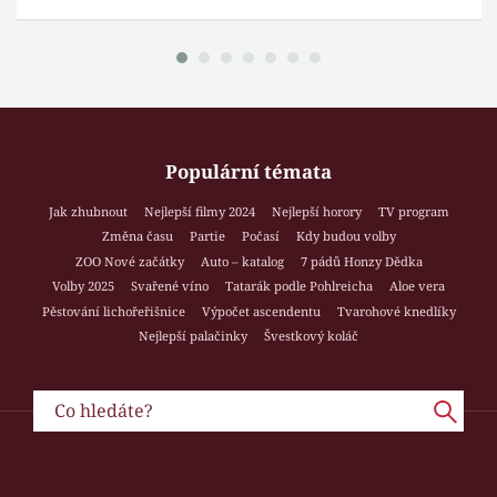
Populární témata
Jak zhubnout
Nejlepší filmy 2024
Nejlepší horory
TV program
Změna času
Partie
Počasí
Kdy budou volby
ZOO Nové začátky
Auto – katalog
7 pádů Honzy Dědka
Volby 2025
Svařené víno
Tatarák podle Pohlreicha
Aloe vera
Pěstování lichořeřišnice
Výpočet ascendentu
Tvarohové knedlíky
Nejlepší palačinky
Švestkový koláč