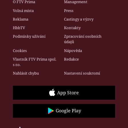
O FTV Prima
Management
Volná místa
Press
Reklama
Castingy a výzvy
HbbTV
Kontakty
Podmínky užívání
Zpracování osobních
údajů
Cookies
Nápověda
Vlastník FTV Prima spol.
Redakce
s r.o.
Nahlásit chybu
Nastavení soukromí
App Store
Google Play