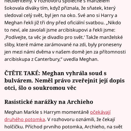
neuvěřitelný. V rozhovoru společně s manželem
šokovala diváky tím, když přiznala, že sňatek, který
sledoval celý svět, byl jen na oko. Své ano si Harry a
Meghan řekli již tři dny před oficiální svatbou. „Nikdo
to neví, ale zavolali jsme arcibiskupovi a řekli jsme:
‚Podívejte, ta věc je divadlo pro svět.‘ Takže manželské
sliby, které máme zarámované na zdi, byly proneseny
jen mezi námi dvěma v našem domě jen za přítomnosti
arcibiskupa z Canterbury,“ uvedla Meghan.
ČTĚTE TAKÉ: Meghan vyhrála soud s
bulvárem. Neměl právo zveřejnit její dopis
otci, šlo o soukromou věc
Rasistické narážky na Archieho
Meghan Markle s Harrym momentáně
očekávají
druhého potomka
. V rozhovoru oznámili, že čekají
holčičku. Příchod prvního potomka, Archieho, na svět