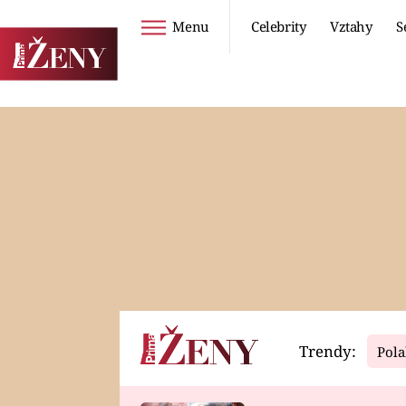
Menu
Celebrity
Vztahy
S
Seriály
Životní styl
ZOO
DIETY A HUBNUTÍ
PROSTŘENO!
CESTOVÁNÍ A
DOVOLENÁ
DUCH
ZDRAVÍ
Trendy:
Pola
Horoskopy
Video
ASTROČLÁNKY
SERIÁLY