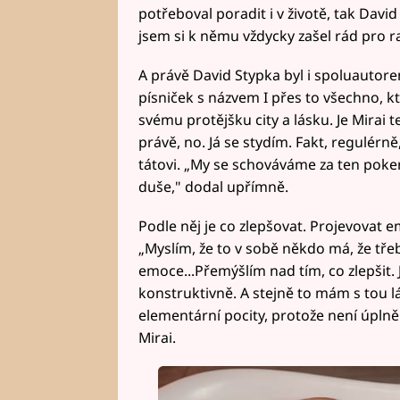
potřeboval poradit i v životě, tak David 
jsem si k němu vždycky zašel rád pro ra
A právě David Stypka byl i spoluautor
písniček s názvem I přes to všechno, kte
svému protějšku city a lásku. Je Mirai t
právě, no. Já se stydím. Fakt, regulérně
tátovi. „My se schováváme za ten poker 
duše," dodal upřímně.
Podle něj je co zlepšovat. Projevovat e
„Myslím, že to v sobě někdo má, že třeba
emoce...Přemýšlím nad tím, co zlepšit. 
konstruktivně. A stejně to mám s tou l
elementární pocity, protože není úplně 
Mirai.