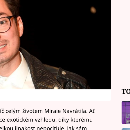
TO
íč celým životem Miraie Navrátila. Ať
hce exotickém vzhledu, díky kterému
lkou jinakost nepociťuje. Jak sám