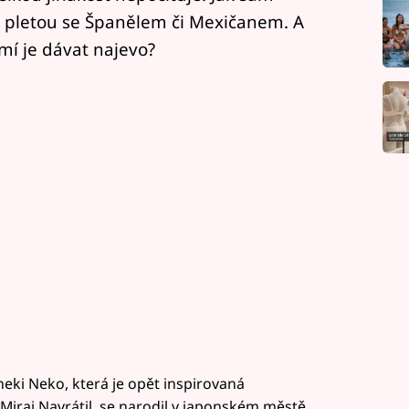
tem pletou se Španělem či Mexičanem. A
Umí je dávat najevo?
ki Neko, která je opět inspirovaná
Mirai Navrátil, se narodil v japonském městě