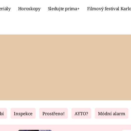
eriály
Horoskopy
Sledujte prima+
Filmový festival Karl
Celebrity
Recept
MÓDA A KRÁSA
HLAVNÍ JÍ
VZTAHY A SEX
SLADKÉ
PRIMA MAMINKA
ZDRAVÉ
bí
Inspekce
Prostřeno!
AYTO?
Módní alarm
Fresh
Living
RECEPTY
BYDLENÍ