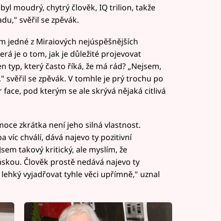
byl moudrý, chytrý člověk, IQ trilion, takže
du," svěřil se zpěvák.
em jedné z Miraiových nejúspěšnějších
rá je o tom, jak je důležité projevovat
en typ, který často říká, že má rád? „Nejsem,
," svěřil se zpěvák. V tomhle je prý trochu po
face, pod kterým se ale skrývá nějaká citlivá
moce zkrátka není jeho silná vlastnost.
 víc chválí, dává najevo ty pozitivní
Jsem takový kritický, ale myslím, že
áskou. Člověk prostě nedává najevo ty
lehký vyjadřovat tyhle věci upřímně," uznal