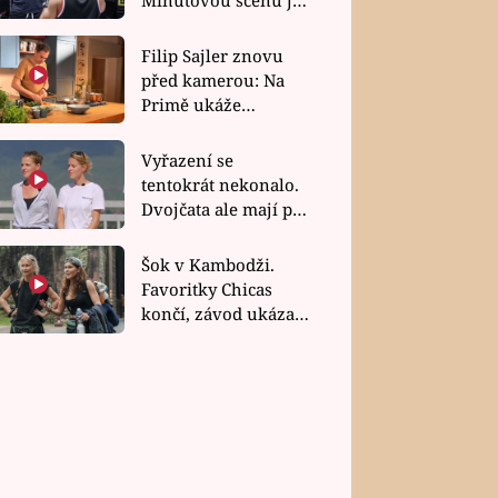
bez dubla
Filip Sajler znovu
před kamerou: Na
Primě ukáže
poctivou kuchyni i
rychlé recepty
Vyřazení se
tentokrát nekonalo.
Dvojčata ale mají po
uzavření třetí etapy
závodu nůž na krku
Šok v Kambodži.
Favoritky Chicas
končí, závod ukázal
svou nejtvrdší tvář