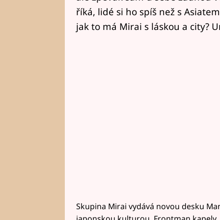
říká, lidé si ho spíš než s Asia
jak to má Mirai s láskou a city? 
Skupina Mirai vydává novou desku Mane
japonskou kulturou. Frontman kapely, 