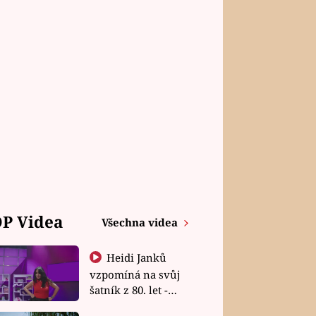
P Videa
Všechna videa
Heidi Janků
vzpomíná na svůj
šatník z 80. let -
Shopaholičky