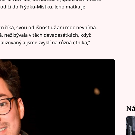
rodiči do Frýdku-Místku. Jeho matka je
ám říká, svou odlišnost už ani moc nevnímá.
ná, než bývala v těch devadesátkách, když
alizovaný a jsme zvyklí na různá etnika,“
Ná