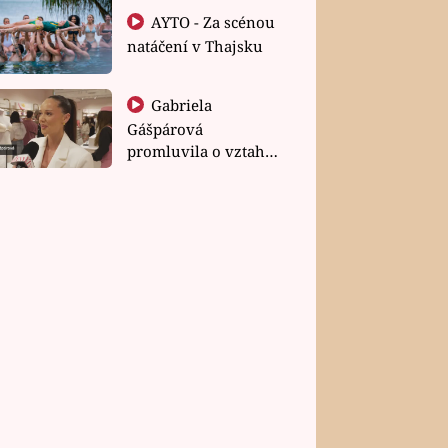
AYTO - Za scénou
natáčení v Thajsku
Gabriela
Gášpárová
promluvila o vztahu
a zakládání rodiny