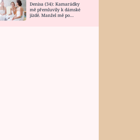
Denisa (34): Kamarádky
mě přemluvily k dámské
jízdě. Manžel mě po
návratu zaskočil