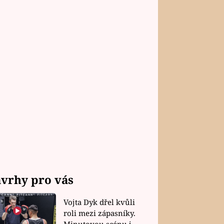
vrhy pro vás
Vojta Dyk dřel kvůli
roli mezi zápasníky.
Minutovou scénu jel