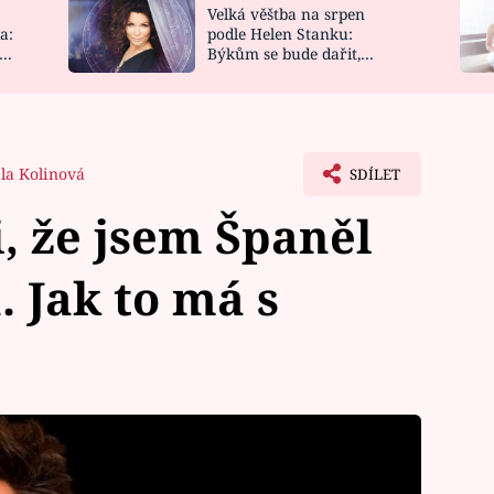
Velká věštba na srpen
NOVINKY
ZAHRADA
a:
podle Helen Stanku:
y
Býkům se bude dařit,
VIDEORECEPTY
DESIGN
Vodnáře čeká jízda
la Kolinová
SDÍLET
i, že jsem Španěl
 Jak to má s