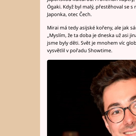
Ógaki. Když byl malý, přestěhoval se s 
Japonka, otec Čech.
Mirai má tedy asijské kořeny, ale jak s
„Myslím, že ta doba je dneska už asi ji
jsme byly děti. Svět je mnohem víc glob
vysvětlil v pořadu Showtime.