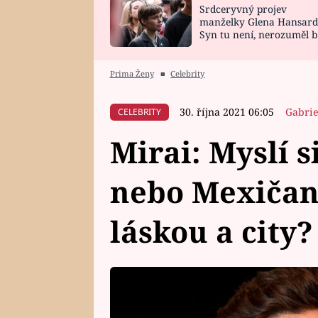
Srdceryvný projev
SNÁŘ
CELEBRITY
manželky Glena Hansard
Syn tu není, nerozuměl b
HOROSKOP NA
VAŘENÍ
tomu, vysvětlila
ROK 2023
Prima Ženy
■
Celebrity
30. října 2021 06:05
Gabrie
CELEBRITY
Mirai: Myslí s
nebo Mexičan.
láskou a city?