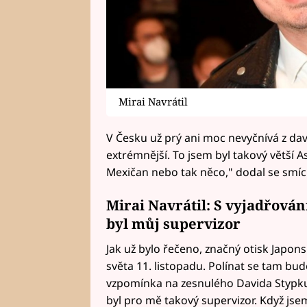
Mirai Navrátil
V Česku už prý ani moc nevyčnívá z dav
extrémnější. To jsem byl takový větší Asi
Mexičan nebo tak něco," dodal se smíc
Mirai Navrátil: S vyjadřová
byl můj supervizor
Jak už bylo řečeno, značný otisk Japons
světa 11. listopadu. Polínat se tam bud
vzpomínka na zesnulého Davida Stypku.
byl pro mě takový supervizor. Když js