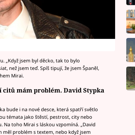
u. „Když jsem byl děcko, tak to bylo
at, než jsem teď. Spíš tipují, že jsem Španěl,
hem Mirai.
ní citů mám problém. David Stypka
ka bude i na nové desce, která spatří světlo
ou témata jako štěstí, pestrost, city nebo
 Na toho Mirai s láskou vzpomíná. „David
em měl problém s textem, nebo když jsem