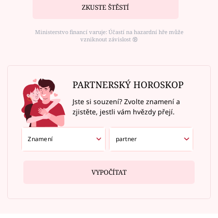
ZKUSTE ŠTĚSTÍ
Ministerstvo financí varuje: Účastí na hazardní hře může
vzniknout závislost ⑱
PARTNERSKÝ HOROSKOP
Jste si souzení? Zvolte znamení a
zjistěte, jestli vám hvězdy přejí.
VYPOČÍTAT