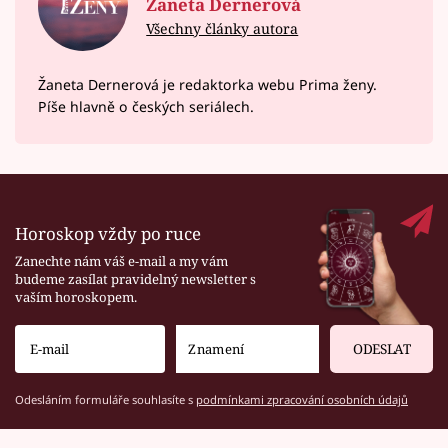
Žaneta Dernerová
Všechny články autora
Žaneta Dernerová je redaktorka webu Prima ženy.
Píše hlavně o českých seriálech.
Horoskop vždy po ruce
Zanechte nám váš e-mail a my vám
budeme zasílat pravidelný newsletter s
vaším horoskopem.
ODESLAT
Odesláním formuláře souhlasíte s
podmínkami zpracování osobních údajů