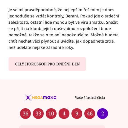
Je velmi pravděpodobné, že nejlepším řešením je dnes
jednoduše se vzdát kontroly, Berani. Pokud jde o srdeční
záležitosti, ostatní lidé mohou být ve víru zmatku. Snažit
se přijít na kloub jejich duševnímu rozpoložení bude
nemožné, takže se o to ani nepokoušejte. Možná budete
chtít nechat věci plynout a uvidíte, jak dopadnete zítra,
než uděláte nějaké zásadní kroky.
CELÝ HOROSKOP PRO DNEŠNÍ DEN
Vaše šťastná čísla
36
33
10
4
9
46
2