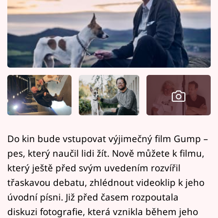
Horoskopy
Sledujte prima+
Filmový festival Karlovy Vary
Pořady
Mámy sobě
Přihlášení
Do kin bude vstupovat výjimečný film Gump –
pes, který naučil lidi žít. Nově můžete k filmu,
Sledujte nás
který ještě před svým uvedením rozvířil
třaskavou debatu, zhlédnout videoklip k jeho
úvodní písni. Již před časem rozpoutala
diskuzi fotografie, která vznikla během jeho