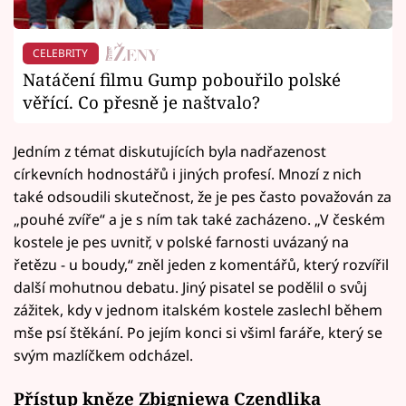
CELEBRITY
Natáčení filmu Gump pobouřilo polské
věřící. Co přesně je naštvalo?
Jedním z témat diskutujících byla nadřazenost
církevních hodnostářů i jiných profesí. Mnozí z nich
také odsoudili skutečnost, že je pes často považován za
„pouhé zvíře“ a je s ním tak také zacházeno. „V českém
kostele je pes uvnitř, v polské farnosti uvázaný na
řetězu - u boudy,“ zněl jeden z komentářů, který rozvířil
další mohutnou debatu. Jiný pisatel se podělil o svůj
zážitek, kdy v jednom italském kostele zaslechl během
mše psí štěkání. Po jejím konci si všiml faráře, který se
svým mazlíčkem odcházel.
Přístup kněze Zbigniewa Czendlika