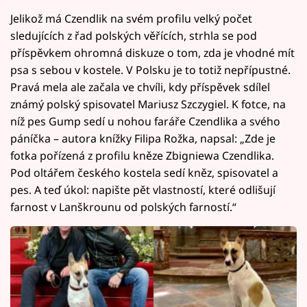
Jelikož má Czendlik na svém profilu velký počet
sledujících z řad polských věřících, strhla se pod
příspěvkem ohromná diskuze o tom, zda je vhodné mít
psa s sebou v kostele. V Polsku je to totiž nepřípustné.
Pravá mela ale začala ve chvíli, kdy příspěvek sdílel
známý polský spisovatel Mariusz Szczygiel. K fotce, na
níž pes Gump sedí u nohou faráře Czendlika a svého
páníčka – autora knížky Filipa Rožka, napsal: „Zde je
fotka pořízená z profilu kněze Zbigniewa Czendlika.
Pod oltářem českého kostela sedí kněz, spisovatel a
pes. A teď úkol: napište pět vlastností, které odlišují
farnost v Lanškrounu od polských farností.“