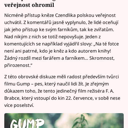
veřejnost ohromil
Nicméně přístup kněze Czendlika polskou veřejnost
uchvátil. Z komentářů jasně vyplynulo, že lidé oceňují
jak jeho přístup ke svým farníkům, tak ke zvířatům.
Nad nikým z nich se totiž nepovyšuje. Jeden z
komentujících se například vyjádřil slovy: „Na té fotce
není ani patrné, kdo je kněz a kdo autorem knihy!
Žádný rozdíl mezi farářem a farníkem… Skromnost,
přirozenost.“
Z této obrovské diskuze měli radost především tvůrci
filmu Gump – pes, který naučil lidi žít. Je zřejmým
důkazem toho, že tento jedinečný film režiséra F. A.
Brabce, který vstoupí do kin 22. července, v sobě nese
více poselství.