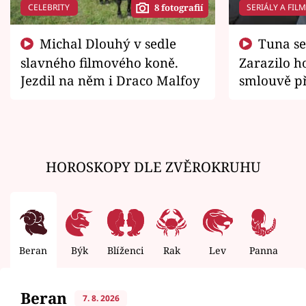
CELEBRITY
SERIÁLY A FIL
8 fotografií
Michal Dlouhý v sedle
Tuna se chtěl vrátit domů.
slavného filmového koně.
Zarazilo ho
Jezdil na něm i Draco Malfoy
smlouvě př
zemřít
HOROSKOPY DLE ZVĚROKRUHU
Beran
Býk
Blíženci
Rak
Lev
Panna
V
Beran
7. 8. 2026