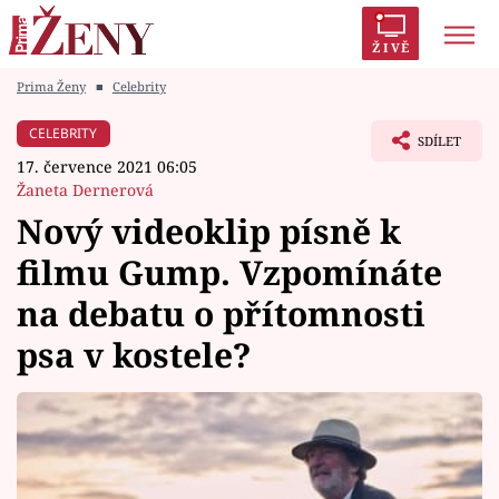
ŽIVĚ
Prima Ženy
■
Celebrity
Trendy:
Polabí
Inspekce
Prostřeno!
AYTO?
CELEBRITY
SDÍLET
Módní alarm
Zrádci
Proměny
17. července 2021 06:05
Žaneta Dernerová
Nový videoklip písně k
filmu Gump. Vzpomínáte
Témata
na debatu o přítomnosti
Celebrity
psa v kostele?
Vztahy
Seriály