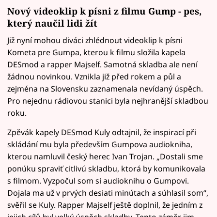
Nový videoklip k písni z filmu Gump - pes,
který naučil lidi žít
Již nyní mohou diváci zhlédnout videoklip k písni
Kometa pre Gumpa, kterou k filmu složila kapela
DESmod a rapper Majself. Samotná skladba ale není
žádnou novinkou. Vznikla již před rokem a půl a
zejména na Slovensku zaznamenala nevídaný úspěch.
Pro nejednu rádiovou stanici byla nejhranější skladbou
roku.
Zpěvák kapely DESmod Kuly odtajnil, že inspirací při
skládání mu byla především Gumpova audiokniha,
kterou namluvil český herec Ivan Trojan. „Dostali sme
ponúku spraviť citlivú skladbu, ktorá by komunikovala
s filmom. Vyzpočul som si audioknihu o Gumpovi.
Dojala ma už v prvých desiati minútach a súhlasil som“,
svěřil se Kuly. Rapper Majself ještě doplnil, že jedním z