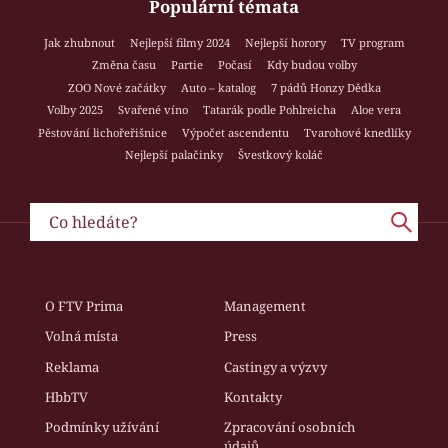
Populární témata
Jak zhubnout
Nejlepší filmy 2024
Nejlepší horory
TV program
Změna času
Partie
Počasí
Kdy budou volby
ZOO Nové začátky
Auto – katalog
7 pádů Honzy Dědka
Volby 2025
Svařené víno
Tatarák podle Pohlreicha
Aloe vera
Pěstování lichořeřišnice
Výpočet ascendentu
Tvarohové knedlíky
Nejlepší palačinky
Švestkový koláč
O FTV Prima
Management
Volná místa
Press
Reklama
Castingy a výzvy
HbbTV
Kontakty
Podmínky užívání
Zpracování osobních
údajů