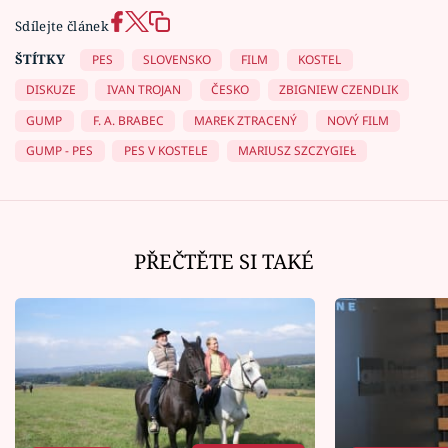
Sdílejte článek
ŠTÍTKY
PES
SLOVENSKO
FILM
KOSTEL
DISKUZE
IVAN TROJAN
ČESKO
ZBIGNIEW CZENDLIK
GUMP
F. A. BRABEC
MAREK ZTRACENÝ
NOVÝ FILM
GUMP - PES
PES V KOSTELE
MARIUSZ SZCZYGIEŁ
PŘEČTĚTE SI TAKÉ