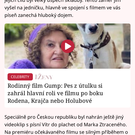
jejich cílů byl velký úspěch skladby. Tento záměr jim
vyšel na jedničku, hlavně ve spojení s filmem ve vás
píseň zanechá hluboký dojem.
CELEBRITY
Rodinný film Gump: Pes z útulku si
zahrál hlavní roli ve filmu po boku
Rodena, Krajča nebo Holubové
Speciálně pro Českou republiku byl nahrán ještě jiný
videoklip s písní Vítr do plachet od Marka Ztraceného.
Na premiéru očekávaného filmu se silným příběhem o