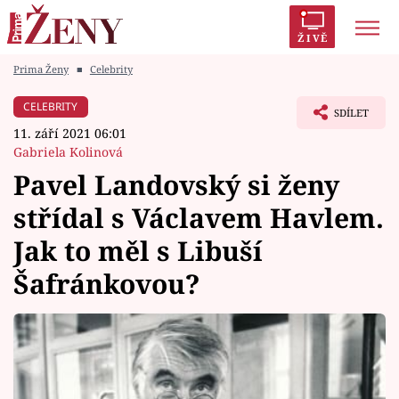
ŽIVĚ
Prima Ženy
■
Celebrity
Trendy:
Polabí
Inspekce
Prostřeno!
AYTO?
CELEBRITY
SDÍLET
Módní alarm
Zrádci
Proměny
11. září 2021 06:01
Gabriela Kolinová
Pavel Landovský si ženy
střídal s Václavem Havlem.
Témata
Jak to měl s Libuší
Celebrity
Šafránkovou?
Vztahy
Seriály