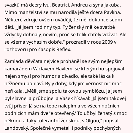
svazků má dcery Ivu, Beatrici, Andreu a syna Jakuba.
Mimo manželství se mu narodila ještě dcera Pavlína.
Některé zdroje ovšem uvádějí, že měl dokonce sedm
dětí. „Já jsem rodinný typ. Ty ženský mě ke svatbě
vždycky dohnaly, nevím, proč se tolik chtěly vdávat. Ale
se všema vycházím dobře,“ prozradil v roce 2009 v
rozhovoru pro časopis Reflex.
Zamlada děvčata nejvíce proháněl se svým nejlepším
kamarádem Václavem Havlem, se kterým ho spojoval
nejen smysl pro humor a divadlo, ale také láska k
něžnému pohlaví. Byly doby, kdy jim věrnost nic moc
neříkala. „Měli jsme spolu takovou symbiózu. Já jsem
byl slavnej a průbojnej a Vašek říkával: ‚Já jsem takovej
tvůj přisér. Já se na tebe nalepím a ve všech nočních
podnicích mám dveře otevřený.‘ To už byl ženatý s moc
pěknou a taky tolerantní ženskou, s Olgou,“ popsal
Landovský. Společně vymetali i podniky pochybných