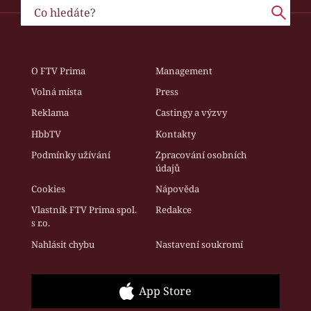
O FTV Prima
Management
Volná místa
Press
Reklama
Castingy a výzvy
HbbTV
Kontakty
Podmínky užívání
Zpracování osobních
údajů
Cookies
Nápověda
Vlastník FTV Prima spol.
Redakce
s r.o.
Nahlásit chybu
Nastavení soukromí
App Store