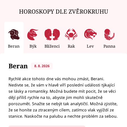
HOROSKOPY DLE ZVĚROKRUHU
Beran
Býk
Blíženci
Rak
Lev
Panna
V
Beran
8. 8. 2026
Rychlé akce tohoto dne vás mohou zmást, Berani.
Nedivte se, že vám v hlavě víří poslední události týkající
se lásky a romantiky. Možná budete mít pocit, že se věci
dějí příliš rychle na to, abyste jim mohli skutečně
porozumět. Snažte se nebýt tak analytičtí. Možná zjistíte,
že se honíte za ztraceným cílem, zatímco vlak vyjíždí ze
stanice. Naskočte na palubu a nechte problém za sebou.