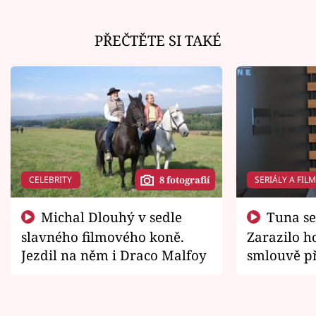
PŘEČTĚTE SI TAKÉ
CELEBRITY
SERIÁLY A FIL
8 fotografií
Michal Dlouhý v sedle
Tuna se chtěl vrátit domů.
slavného filmového koně.
Zarazilo ho
Jezdil na něm i Draco Malfoy
smlouvě př
zemřít