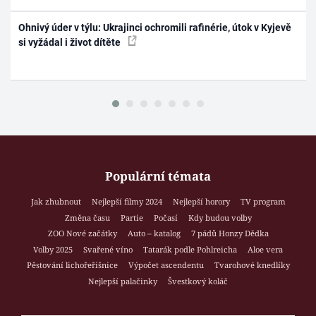
Ohnivý úder v týlu: Ukrajinci ochromili rafinérie, útok v Kyjevě
si vyžádal i život dítěte
Populární témata
Jak zhubnout
Nejlepší filmy 2024
Nejlepší horory
TV program
Změna času
Partie
Počasí
Kdy budou volby
ZOO Nové začátky
Auto – katalog
7 pádů Honzy Dědka
Volby 2025
Svařené víno
Tatarák podle Pohlreicha
Aloe vera
Pěstování lichořeřišnice
Výpočet ascendentu
Tvarohové knedlíky
Nejlepší palačinky
Švestkový koláč