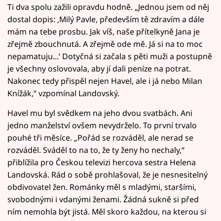
Ti dva spolu zažili opravdu hodně. „Jednou jsem od něj
dostal dopis: ‚Milý Pavle, především tě zdravím a dále
mám na tebe prosbu. Jak víš, naše přítelkyně Jana je
zřejmě zbouchnutá. A zřejmě ode mě. Já si na to moc
nepamatuju...‘ Dotyčná si začala s pěti muži a postupně
je všechny oslovovala, aby jí dali peníze na potrat.
Nakonec tedy přispěl nejen Havel, ale i já nebo Milan
Knížák,“ vzpomínal Landovský.
Havel mu byl svědkem na jeho dvou svatbách. Ani
jedno manželství ovšem nevydrželo. To první trvalo
pouhé tři měsíce. „Pořád se rozváděl, ale nerad se
rozváděl. Sváděl to na to, že ty ženy ho nechaly,“
přiblížila pro Českou televizi hercova sestra Helena
Landovská. Rád o sobě prohlašoval, že je nesnesitelný
obdivovatel žen. Románky měl s mladými, staršími,
svobodnými i vdanými ženami. Žádná sukně si před
ním nemohla být jistá. Měl skoro každou, na kterou si