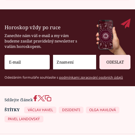
Horoskop vždy po ruce
Zanechte nám váš e-mail a my vám
budeme zasílat pravidelný newsletter s
vaším horoskopem.
ODESLAT
Odesláním formuláře souhlasíte s
podmínkami zpracování osobních údajů
Sdílejte článek
ŠTÍTKY
VÁCLAV HAVEL
DISIDENTI
OLGA HAVLOVÁ
PAVEL LANDOVSKÝ