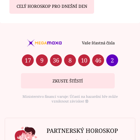
CELÝ HOROSKOP PRO DNEŠNÍ DEN
Vaše šťastná čísla
17
9
36
8
10
46
2
ZKUSTE ŠTĚSTÍ
Ministerstvo financí varuje: Účastí na hazardní hře může
vzniknout závislost ⑱
PARTNERSKÝ HOROSKOP