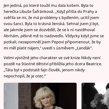
Jen jediná, po které toužil mu dala košem. Byla to
herečka Libuše Šafránková. „Když přišla do Prahy a
svěřila se mi, že má problémy s bydlením, ucítil jsem
svou šanci. Byla to krásná ženská. Sehnal jsem jí byt,
ale jakmile jsem se dozvěděl, že se k ní nastěhoval
Abrhám, pěkně mě to nadzvedlo. Vždycky když jsme se
potkali, nezapomněl jsem Pepovi připomenout, že by
mi měl platit nájem,“ uvedl s úsměvem „Lanďák“.
Velmi výstižně jeho charakter ve své knize Nikdy není
pozdě na šťastné dětství přiblížila jeho dcera Beatrice.
„Táta byl v podstatě fajn člověk, jenom nikdy
nepochopil, že je otec.“