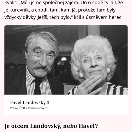
kvalit. „Měli jsme společnej zájem. On o sobě tvrdil, že
je kurevník, a chodil tam, kam já, protože tam byly
vždycky děvky. Ježíš, těch bylo,“ líčil s úsměvem herec.
Pavel Landovský 3
Zdroj: ČTK / Profimedia.cz
Je otcem Landovský, nebo Havel?