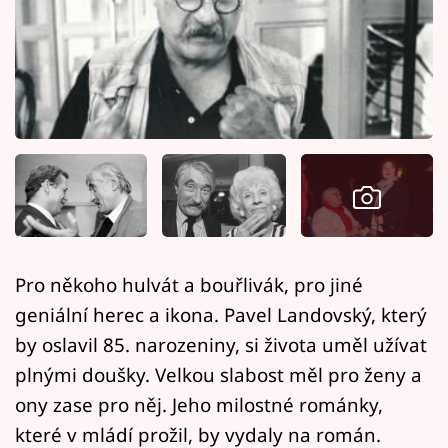
Horoskopy
Sledujte prima+
Filmový festival Karlovy Vary
Pořady
Mámy sobě
Přihlášení
Pro někoho hulvát a bouřlivák, pro jiné
geniální herec a ikona. Pavel Landovský, který
Sledujte nás
by oslavil 85. narozeniny, si života uměl užívat
plnými doušky. Velkou slabost měl pro ženy a
ony zase pro něj. Jeho milostné románky,
které v mládí prožil, by vydaly na román.