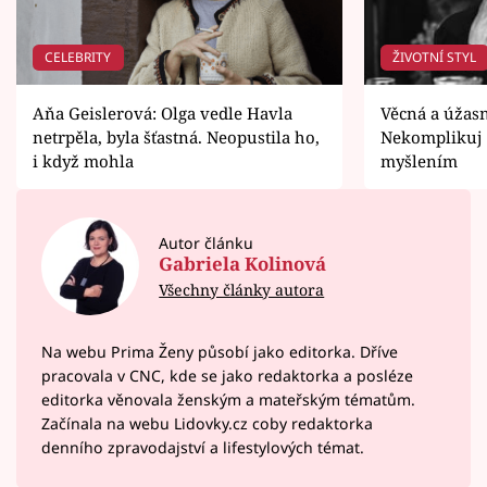
CELEBRITY
ŽIVOTNÍ STYL
Aňa Geislerová: Olga vedle Havla
Věcná a úžas
netrpěla, byla šťastná. Neopustila ho,
Nekomplikuj 
i když mohla
myšlením
Autor článku
Gabriela Kolinová
Všechny články autora
Na webu Prima Ženy působí jako editorka. Dříve
pracovala v CNC, kde se jako redaktorka a posléze
editorka věnovala ženským a mateřským tématům.
Začínala na webu Lidovky.cz coby redaktorka
denního zpravodajství a lifestylových témat.