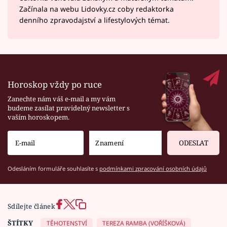
Začínala na webu Lidovky.cz coby redaktorka
denního zpravodajství a lifestylových témat.
Horoskop vždy po ruce
Zanechte nám váš e-mail a my vám
budeme zasílat pravidelný newsletter s
vaším horoskopem.
ODESLAT
Odesláním formuláře souhlasíte s
podmínkami zpracování osobních údajů
Sdílejte článek
ŠTÍTKY
TĚHOTENSTVÍ
TEREZA RAMBA (VOŘÍŠKOVÁ)