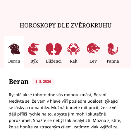
HOROSKOPY DLE ZVĚROKRUHU
Beran
Býk
Blíženci
Rak
Lev
Panna
V
Beran
8. 8. 2026
Rychlé akce tohoto dne vás mohou zmást, Berani.
Nedivte se, že vám v hlavě víří poslední události týkající
se lásky a romantiky. Možná budete mít pocit, že se věci
dějí příliš rychle na to, abyste jim mohli skutečně
porozumět. Snažte se nebýt tak analytičtí. Možná zjistíte,
že se honíte za ztraceným cílem, zatímco vlak vyjíždí ze