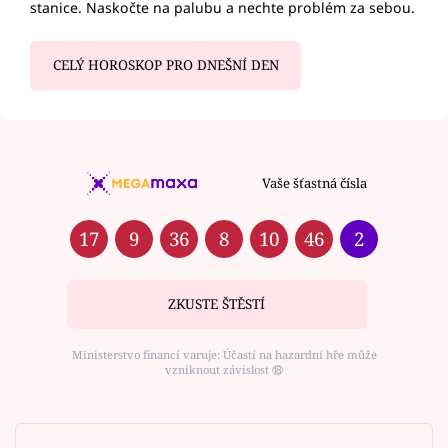
stanice. Naskočte na palubu a nechte problém za sebou.
CELÝ HOROSKOP PRO DNEŠNÍ DEN
Vaše šťastná čísla
17
9
36
8
10
46
2
ZKUSTE ŠTĚSTÍ
Ministerstvo financí varuje: Účastí na hazardní hře může
vzniknout závislost ⑱