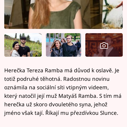
Horoskopy
Sledujte prima+
Filmový festival Karlovy Vary
Pořady
Mámy sobě
Herečka Tereza Ramba má důvod k oslavě. Je
Přihlášení
totiž podruhé těhotná. Radostnou novinu
oznámila na sociální síti vtipným videem,
který natočil její muž Matyáš Ramba. S tím má
Sledujte nás
herečka už skoro dvouletého syna, jehož
jméno však tají. Říkají mu přezdívkou Slunce.