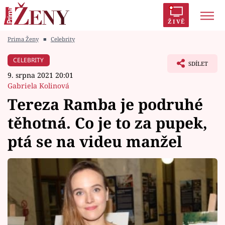
ŽIVĚ
Prima Ženy
■
Celebrity
Trendy:
Polabí
Inspekce
Prostřeno!
AYTO?
CELEBRITY
SDÍLET
Módní alarm
Zrádci
Proměny
9. srpna 2021 20:01
Gabriela Kolinová
Tereza Ramba je podruhé
těhotná. Co je to za pupek,
Témata
ptá se na videu manžel
Celebrity
Vztahy
Seriály