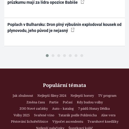
průzkumu mají za lídra opozice Babiše
Poplach v Bulharsku: Dron plný výbušnin explodoval kousek od
plynovodu, jeho původ je nejasný
Populární témata
Jak zhubnout
Nejlepší filmy 2024
Nejlepší horory
TV program
Změna času
Partie
Počasí
Kdy budou volby
ZOO Nové začátky
Auto – katalog
7 pádů Honzy Dědka
Volby 2025
Svařené víno
Tatarák podle Pohlreicha
Aloe vera
Pěstování lichořeřišnice
Výpočet ascendentu
Tvarohové knedlíky
Nejlepší palačinky
Švestkový koláč