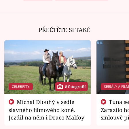
PŘEČTĚTE SI TAKÉ
CELEBRITY
SERIÁLY A FIL
8 fotografií
Michal Dlouhý v sedle
Tuna se chtěl vrátit domů.
slavného filmového koně.
Zarazilo ho
Jezdil na něm i Draco Malfoy
smlouvě př
zemřít