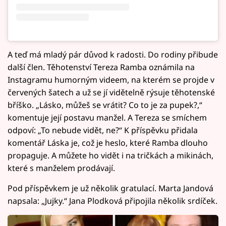
A teď má mladý pár důvod k radosti. Do rodiny přibude
další člen. Těhotenství Tereza Ramba oznámila na
Instagramu humorným videem, na kterém se projde v
červených šatech a už se jí vidětelně rýsuje těhotenské
bříško. „Lásko, můžeš se vrátit? Co to je za pupek?,“
komentuje její postavu manžel. A Tereza se smíchem
odpoví: „To nebude vidět, ne?“ K příspěvku přidala
komentář Láska je, což je heslo, které Ramba dlouho
propaguje. A můžete ho vidět i na tričkách a mikinách,
které s manželem prodávají.
Pod příspěvkem je už několik gratulací. Marta Jandová
napsala: „Jujky.“ Jana Plodková připojila několik srdíček.