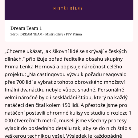
Dream Team 1
Zdroj: DREAM TEAM - Mistři dílny / FTV Prima
„Chceme ukázat, jak šikovní lidé se skrývají v českých
dílnách,“ přibližuje pořad ředitelka obsahu skupiny
Prima Lenka Hornová a popisuje náročnost celého
projektu: „Na castingovou výzvu k pořadu reagovalo
přes 700 lidí a vybrat z tohoto obrovského množství
finální dvanáctku nebylo vůbec snadné. Personálně
velmi náročné bylo i seskládání štábu, který na každý
natáčecí den čítal kolem 150 lidí. A přestože jsme pro
natáčení postavili ohromné kulisy ve studiu o rozloze 1
000 čtverečních metrů, museli jsme všechny procesy
vyladit do posledního detailu tak, aby se do nich štáb s
veškerou technikou vešel. Výsledek je každopádně