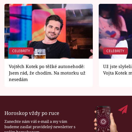
CELEBRITY
CELEBRITY
Vojtěch Kotek po těžké autonehodě:
Už jste slyše
Jsem rád, že chodím. Na motorku už
Vojta Kotek m
nesedám
Horoskop vždy po ruce
Zanechte nám váš e-mail a my vám
budeme zasílat pravidelný newsletter s
vaším horoskopem.