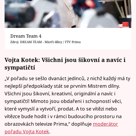
Dream Team 4
Zdroj: DREAM TEAM - Mistři dílny / FTV Prima
Vojta Kotek: Všichni jsou šikovní a navíc i
sympatičtí
„V pořadu se sešlo dvanáct jedinců, z nichž každý má ty
nejlepší předpoklady stát se prvním Mistrem dílny.
Všichni jsou šikovní, kreativní, originální a navíc i
sympatičtí! Mimoto jsou obdařeni i schopností věci,
které vymyslí a vytvoří, prodat. A to se vítězi nebo
vítězce bude hodit i v rámci budoucího prostoru na
obrazovkách televize Prima,“ doplňuje
moderátor
pořadu Vojta Kotek
.