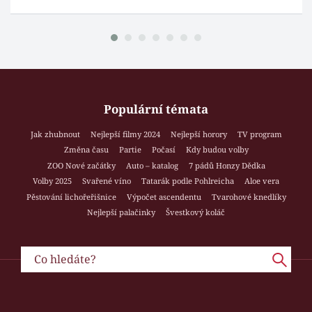
Populární témata
Jak zhubnout
Nejlepší filmy 2024
Nejlepší horory
TV program
Změna času
Partie
Počasí
Kdy budou volby
ZOO Nové začátky
Auto – katalog
7 pádů Honzy Dědka
Volby 2025
Svařené víno
Tatarák podle Pohlreicha
Aloe vera
Pěstování lichořeřišnice
Výpočet ascendentu
Tvarohové knedlíky
Nejlepší palačinky
Švestkový koláč