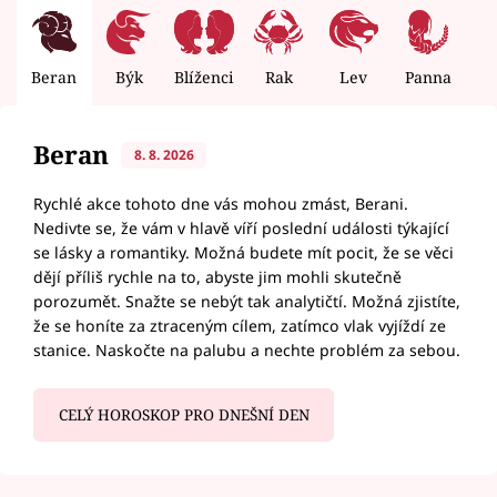
Beran
Býk
Blíženci
Rak
Lev
Panna
V
Beran
8. 8. 2026
Rychlé akce tohoto dne vás mohou zmást, Berani.
Nedivte se, že vám v hlavě víří poslední události týkající
se lásky a romantiky. Možná budete mít pocit, že se věci
dějí příliš rychle na to, abyste jim mohli skutečně
porozumět. Snažte se nebýt tak analytičtí. Možná zjistíte,
že se honíte za ztraceným cílem, zatímco vlak vyjíždí ze
stanice. Naskočte na palubu a nechte problém za sebou.
CELÝ HOROSKOP PRO DNEŠNÍ DEN