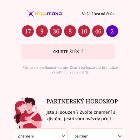
Vaše šťastná čísla
17
9
36
8
10
46
2
ZKUSTE ŠTĚSTÍ
Ministerstvo financí varuje: Účastí na hazardní hře může
vzniknout závislost ⑱
PARTNERSKÝ HOROSKOP
Jste si souzení? Zvolte znamení a
zjistěte, jestli vám hvězdy přejí.