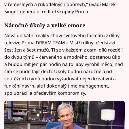
v řemeslných a rukodělných oborech,“ uvádí Marek
Singer, generální ředitel skupiny Prima.
Náročné úkoly a velké emoce
Nová unikátní reality show světového formátu z dílny
televize Prima DREAM TEAM – Mistři dílny představí
šest žen a šest mužů. Ti se v každém z osmi dílů rozdělí
do dvou týmů – červeného a modrého, dostanou úkol
a budou mít jen pár hodin na to, aby vyrobili něco, nad
čím se bude tajit dech. Úkoly budou náročné a od
soutěžních týmů budou vyžadovat nejen kreativní a
funkční návrh, ale i dokonalý time management,
spolupráci, a především kompromisy.