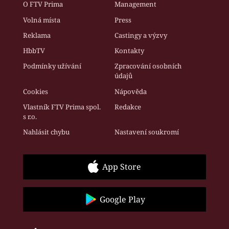
O FTV Prima
Management
Volná místa
Press
Reklama
Castingy a výzvy
HbbTV
Kontakty
Podmínky užívání
Zpracování osobních
údajů
Cookies
Nápověda
Vlastník FTV Prima spol.
Redakce
s r.o.
Nahlásit chybu
Nastavení soukromí
App Store
Google Play