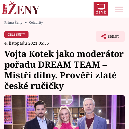
ŽIVĚ
Prima Ženy
■
Celebrity
Trendy:
Polabí
Inspekce
Prostřeno!
AYTO?
CELEBRITY
SDÍLET
Módní alarm
Zrádci
Proměny
4. listopadu 2021 05:55
Vojta Kotek jako moderátor
pořadu DREAM TEAM –
Mistři dílny. Prověří zlaté
Témata
české ručičky
Celebrity
Vztahy
Seriály