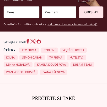
ODESLAT
Odesláním formuláře souhlasíte s
podmínkami zpracování osobních údajů
Sdílejte článek
ŠTÍTKY
FTV PRIMA
BYDLENÍ
VOJTĚCH KOTEK
DÍLNA
ŠIMON CABAN
TV PRIMA
KUTILSTVÍ
LENKA HORNOVÁ
KAMILA DOUDĚROVÁ
DREAM TEAM
IVAN VODOCHODSKÝ
IVANA KŘENOVÁ
PŘEČTĚTE SI TAKÉ