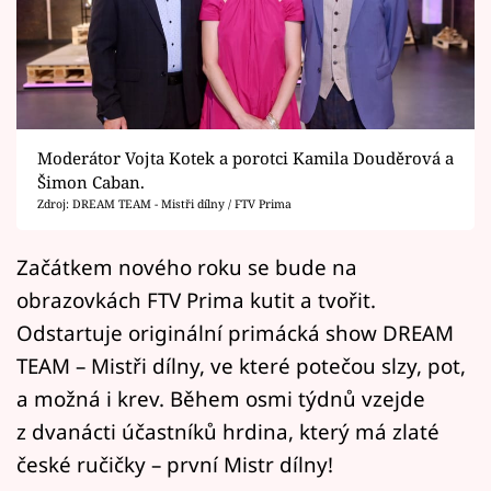
Horoskopy
Sledujte prima+
Filmový festival Karlovy Vary
Moderátor Vojta Kotek a porotci Kamila Douděrová a
Pořady
Šimon Caban.
Zdroj: DREAM TEAM - Mistři dílny / FTV Prima
Mámy sobě
Začátkem nového roku se bude na
Přihlášení
obrazovkách FTV Prima kutit a tvořit.
Odstartuje originální primácká show DREAM
TEAM – Mistři dílny, ve které potečou slzy, pot,
Sledujte nás
a možná i krev. Během osmi týdnů vzejde
z dvanácti účastníků hrdina, který má zlaté
české ručičky – první Mistr dílny!