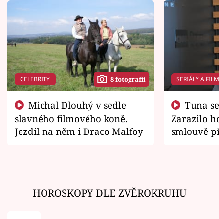
CELEBRITY
SERIÁLY A FIL
8 fotografií
Michal Dlouhý v sedle
Tuna se chtěl vrátit domů.
slavného filmového koně.
Zarazilo ho
Jezdil na něm i Draco Malfoy
smlouvě př
zemřít
HOROSKOPY DLE ZVĚROKRUHU