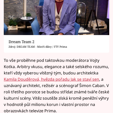
Dream Team 2
Zdroj: DREAM TEAM - Mistři dílny / FTV Prima
To vše proběhne pod taktovkou moderátora Vojty
Kotka. Arbitry vkusu, elegance a také selského rozumu,
kteří vždy vyberou vítězný tým, budou architektka
Kamila Douděrová, hvězda pořadu Jak se staví sen
, a
uznávaný architekt, režisér a scénograf Šimon Caban. V
roli třetího porotce se budou střídat známé tváře české
kulturní scény. Vítěz soutěže získá kromě peněžní výhry
v hodnotě půl milionu korun i vlastní prostor na
obrazovkách televize Prima.