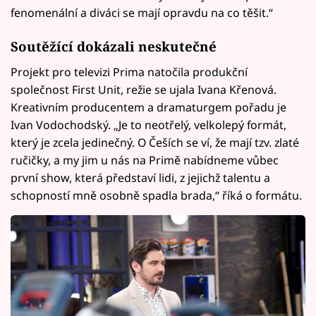
fenomenální a diváci se mají opravdu na co těšit.“
Soutěžící dokázali neskutečné
Projekt pro televizi Prima natočila produkční
společnost First Unit, režie se ujala Ivana Křenová.
Kreativním producentem a dramaturgem pořadu je
Ivan Vodochodský. „Je to neotřelý, velkolepý formát,
který je zcela jedinečný. O Češích se ví, že mají tzv. zlaté
ručičky, a my jim u nás na Primě nabídneme vůbec
první show, která představí lidi, z jejichž talentu a
schopností mně osobně spadla brada,“ říká o formátu.