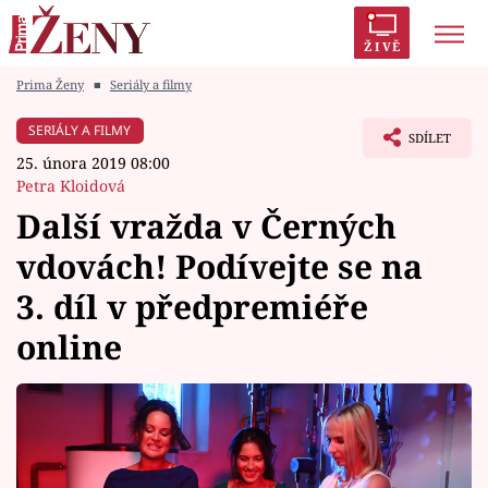
ŽIVĚ
Prima Ženy
■
Seriály a filmy
Trendy:
Polabí
Inspekce
Prostřeno!
AYTO?
SERIÁLY A FILMY
SDÍLET
Módní alarm
Zrádci
Proměny
25. února 2019 08:00
Petra Kloidová
Další vražda v Černých
vdovách! Podívejte se na
Témata
3. díl v předpremiéře
Celebrity
online
Vztahy
Seriály