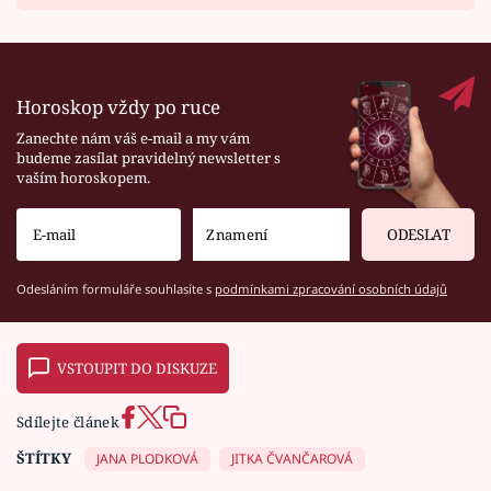
Horoskop vždy po ruce
Zanechte nám váš e-mail a my vám
budeme zasílat pravidelný newsletter s
vaším horoskopem.
ODESLAT
Odesláním formuláře souhlasíte s
podmínkami zpracování osobních údajů
VSTOUPIT DO DISKUZE
Sdílejte článek
ŠTÍTKY
JANA PLODKOVÁ
JITKA ČVANČAROVÁ