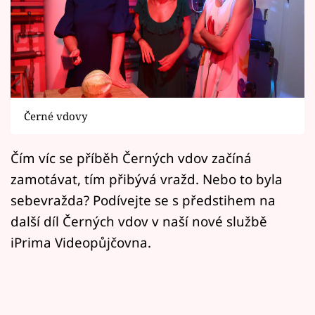
Horoskopy
Sledujte prima+
Filmový festival Karlovy Vary
Pořady
Černé vdovy
Mámy sobě
Čím víc se příběh Černých vdov začíná
zamotávat, tím přibývá vražd. Nebo to byla
Přihlášení
sebevražda? Podívejte se s předstihem na
další díl Černých vdov v naší nové službě
Sledujte nás
iPrima Videopůjčovna.