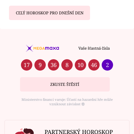
CELÝ HOROSKOP PRO DNEŠNÍ DEN
Vaše šťastná čísla
17
9
36
8
10
46
2
ZKUSTE ŠTĚSTÍ
Ministerstvo financí varuje: Účastí na hazardní hře může
vzniknout závislost ⑱
PARTNERSKÝ HOROSKOP