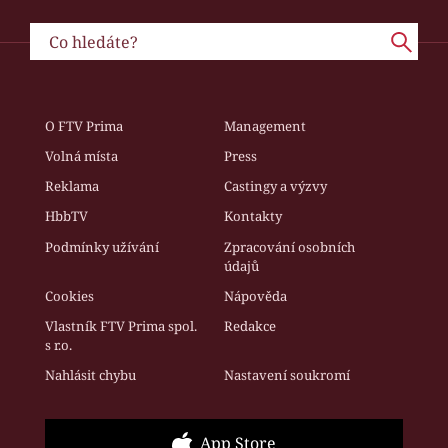
O FTV Prima
Management
Volná místa
Press
Reklama
Castingy a výzvy
HbbTV
Kontakty
Podmínky užívání
Zpracování osobních
údajů
Cookies
Nápověda
Vlastník FTV Prima spol.
Redakce
s r.o.
Nahlásit chybu
Nastavení soukromí
App Store