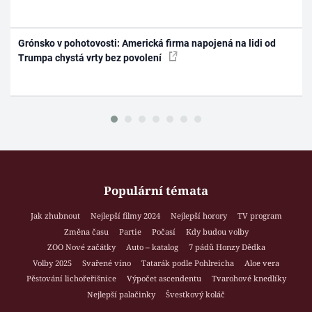
Grónsko v pohotovosti: Americká firma napojená na lidi od
Trumpa chystá vrty bez povolení
Populární témata
Jak zhubnout
Nejlepší filmy 2024
Nejlepší horory
TV program
Změna času
Partie
Počasí
Kdy budou volby
ZOO Nové začátky
Auto – katalog
7 pádů Honzy Dědka
Volby 2025
Svařené víno
Tatarák podle Pohlreicha
Aloe vera
Pěstování lichořeřišnice
Výpočet ascendentu
Tvarohové knedlíky
Nejlepší palačinky
Švestkový koláč