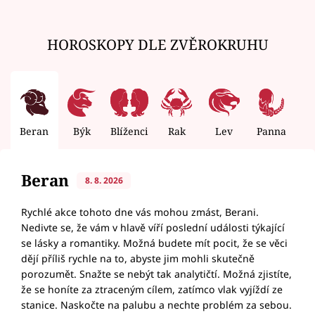
HOROSKOPY DLE ZVĚROKRUHU
Beran
Býk
Blíženci
Rak
Lev
Panna
V
Beran
8. 8. 2026
Rychlé akce tohoto dne vás mohou zmást, Berani.
Nedivte se, že vám v hlavě víří poslední události týkající
se lásky a romantiky. Možná budete mít pocit, že se věci
dějí příliš rychle na to, abyste jim mohli skutečně
porozumět. Snažte se nebýt tak analytičtí. Možná zjistíte,
že se honíte za ztraceným cílem, zatímco vlak vyjíždí ze
stanice. Naskočte na palubu a nechte problém za sebou.