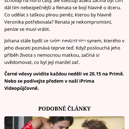
schovají na horší časy, ale vzestup ataků začíná být čím
dál tím nebezpečnější a Renata se bojí hlavně o dceru.
Co udělat s taškou plnou peněz, kterou by hlavně
Veronika potřebovala? Renata je nekompromisní,
peníze se musí vrátit.
Johana stále bydlí se svým nevlastním synem, kterého v
Failed to fetch
jeho dvaceti poznává teprve teď. Když poslouchá jeho
příběh života s nemocnou matkou, začíná si
uvědomovat, co byl její manžel zač.
Černé vdovy uvidíte každou neděli ve 20.15 na Primě.
Nebo se podívejte předem v naší iPrima
Videopůjčovně.
PODOBNÉ ČLÁNKY