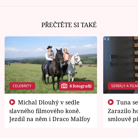
PŘEČTĚTE SI TAKÉ
CELEBRITY
SERIÁLY A FIL
8 fotografií
Michal Dlouhý v sedle
Tuna se chtěl vrátit domů.
slavného filmového koně.
Zarazilo ho
Jezdil na něm i Draco Malfoy
smlouvě př
zemřít