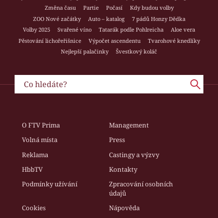
Změna času
Partie
Počasí
Kdy budou volby
ZOO Nové začátky
Auto – katalog
7 pádů Honzy Dědka
Volby 2025
Svařené víno
Tatarák podle Pohlreicha
Aloe vera
Pěstování lichořeřišnice
Výpočet ascendentu
Tvarohové knedlíky
Nejlepší palačinky
Švestkový koláč
O FTV Prima
Management
Volná místa
Press
Reklama
Castingy a výzvy
HbbTV
Kontakty
Podmínky užívání
Zpracování osobních
údajů
Cookies
Nápověda