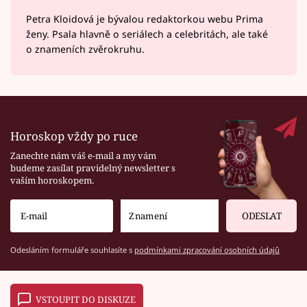
Petra Kloidová je bývalou redaktorkou webu Prima
ženy. Psala hlavně o seriálech a celebritách, ale také
o znameních zvěrokruhu.
Horoskop vždy po ruce
Zanechte nám váš e-mail a my vám
budeme zasílat pravidelný newsletter s
vaším horoskopem.
ODESLAT
Odesláním formuláře souhlasíte s
podmínkami zpracování osobních údajů
VSTOUPIT DO DISKUZE