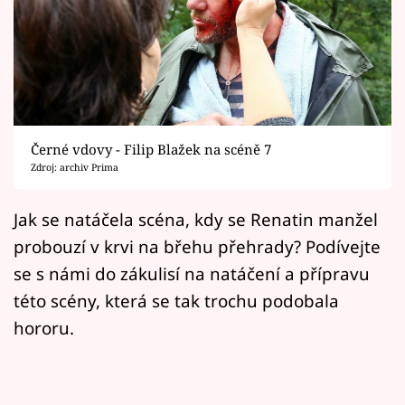
Horoskopy
Sledujte prima+
Filmový festival Karlovy Vary
Pořady
Černé vdovy - Filip Blažek na scéně 7
Zdroj: archiv Prima
Mámy sobě
Jak se natáčela scéna, kdy se Renatin manžel
Přihlášení
probouzí v krvi na břehu přehrady? Podívejte
se s námi do zákulisí na natáčení a přípravu
této scény, která se tak trochu podobala
Sledujte nás
hororu.