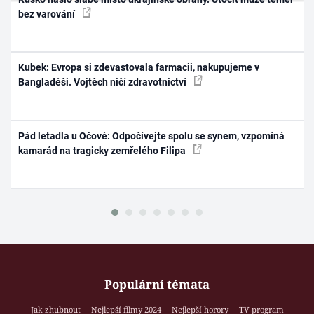
bez varování
Kubek: Evropa si zdevastovala farmacii, nakupujeme v
Bangladéši. Vojtěch ničí zdravotnictví
Pád letadla u Očové: Odpočívejte spolu se synem, vzpomíná
kamarád na tragicky zemřelého Filipa
Populární témata
Jak zhubnout
Nejlepší filmy 2024
Nejlepší horory
TV program