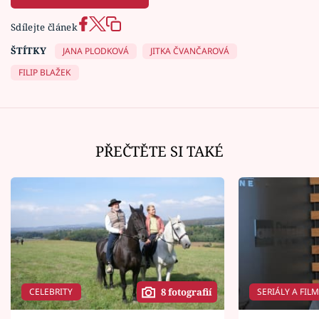
Sdílejte článek
ŠTÍTKY
JANA PLODKOVÁ
JITKA ČVANČAROVÁ
FILIP BLAŽEK
PŘEČTĚTE SI TAKÉ
CELEBRITY
SERIÁLY A FIL
8 fotografií