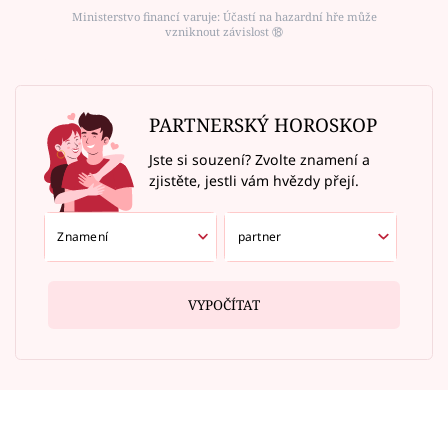
Ministerstvo financí varuje: Účastí na hazardní hře může
vzniknout závislost ⑱
PARTNERSKÝ HOROSKOP
Jste si souzení? Zvolte znamení a
zjistěte, jestli vám hvězdy přejí.
VYPOČÍTAT