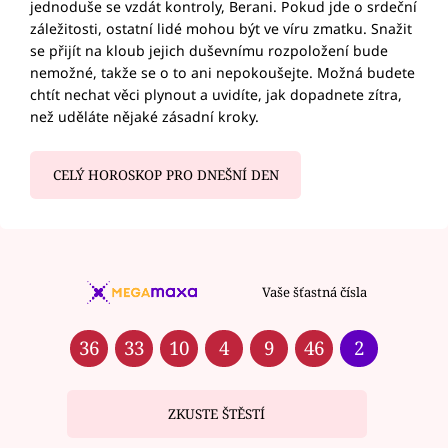
jednoduše se vzdát kontroly, Berani. Pokud jde o srdeční
záležitosti, ostatní lidé mohou být ve víru zmatku. Snažit
se přijít na kloub jejich duševnímu rozpoložení bude
nemožné, takže se o to ani nepokoušejte. Možná budete
chtít nechat věci plynout a uvidíte, jak dopadnete zítra,
než uděláte nějaké zásadní kroky.
CELÝ HOROSKOP PRO DNEŠNÍ DEN
Vaše šťastná čísla
36
33
10
4
9
46
2
ZKUSTE ŠTĚSTÍ