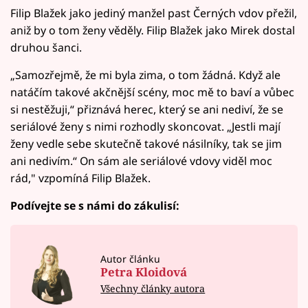
Filip Blažek jako jediný manžel past Černých vdov přežil,
aniž by o tom ženy věděly. Filip Blažek jako Mirek dostal
druhou šanci.
„Samozřejmě, že mi byla zima, o tom žádná. Když ale
natáčím takové akčnější scény, moc mě to baví a vůbec
si nestěžuji,“ přiznává herec, který se ani nediví, že se
seriálové ženy s nimi rozhodly skoncovat. „Jestli mají
ženy vedle sebe skutečně takové násilníky, tak se jim
ani nedivím.“ On sám ale seriálové vdovy viděl moc
rád," vzpomíná Filip Blažek.
Podívejte se s námi do zákulisí:
Autor článku
Petra Kloidová
Všechny články autora