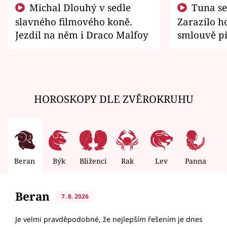
Michal Dlouhý v sedle
Tuna se chtěl vrátit domů.
slavného filmového koně.
Zarazilo ho
Jezdil na něm i Draco Malfoy
smlouvě př
zemřít
HOROSKOPY DLE ZVĚROKRUHU
Beran
Býk
Blíženci
Rak
Lev
Panna
V
Beran
7. 8. 2026
Je velmi pravděpodobné, že nejlepším řešením je dnes