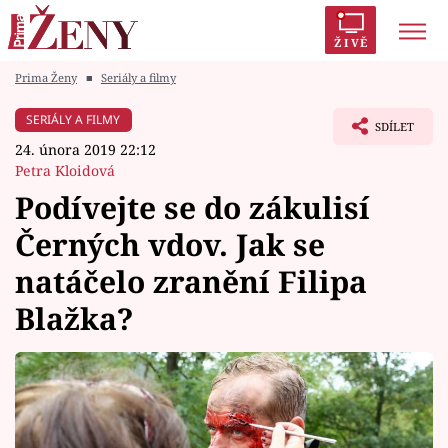
ŽIVĚ
Prima Ženy
■
Seriály a filmy
Trendy:
Polabí
Inspekce
Prostřeno!
AYTO?
SERIÁLY A FILMY
SDÍLET
Módní alarm
Zrádci
Proměny
24. února 2019 22:12
Petra Kloidová
Podívejte se do zákulisí
Černých vdov. Jak se
Témata
natáčelo zranění Filipa
Celebrity
Blažka?
Vztahy
Seriály