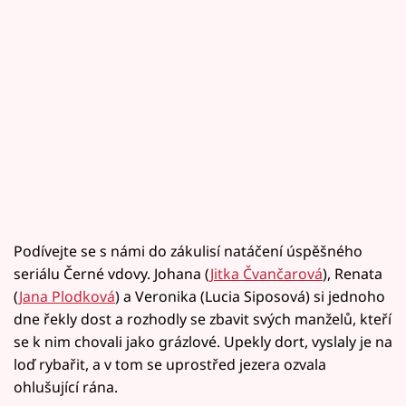
Podívejte se s námi do zákulisí natáčení úspěšného
seriálu Černé vdovy. Johana (
Jitka Čvančarová
), Renata
(
Jana Plodková
) a Veronika (Lucia Siposová) si jednoho
dne řekly dost a rozhodly se zbavit svých manželů, kteří
se k nim chovali jako grázlové. Upekly dort, vyslaly je na
loď rybařit, a v tom se uprostřed jezera ozvala
ohlušující rána.