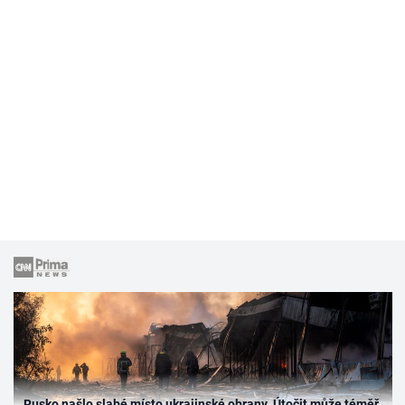
Rusko našlo slabé místo ukrajinské obrany. Útočit může téměř