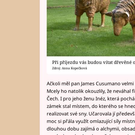
Při příjezdu vás budou vítat dřevěné 
Zdroj: Anna Kopečková
Ačkoli měl pan James Cusumano velmi 
Mcely ho natolik okouzlily, že neváhal
Čech. I pro jeho ženu Inéz, která pochá
zámek stal místem, do kterého se hned
realizovat své sny. Učarovala jí předevš
moc si přála využít omlazující síly místn
dlouhou dobu zajímá o alchymii, obsadi