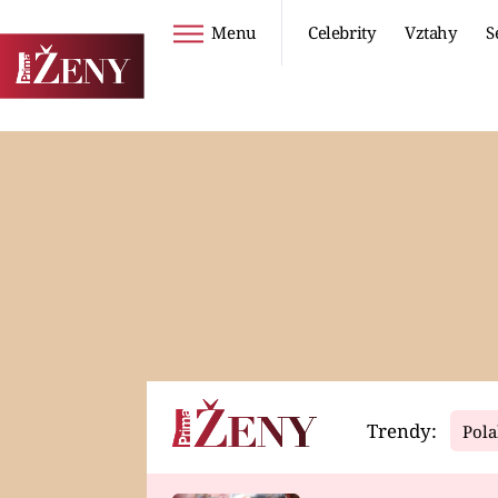
Menu
Celebrity
Vztahy
S
Seriály
Životní styl
ZOO
DIETY A HUBNUTÍ
PROSTŘENO!
CESTOVÁNÍ A
DOVOLENÁ
DUCH
ZDRAVÍ
Trendy:
Pola
Horoskopy
Video
ASTROČLÁNKY
SERIÁLY