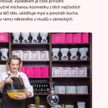
ntovat. Výsledkem je čistě přírodní
čně míchanou kosmetiku z těch nejčistších
a léčí tělo, uklidňuje mysl a povznáší ducha,
 rámci některého z rituálů v zámeckých