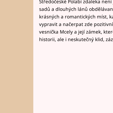
Středočeské Polabí zdaleka není
sadů a dlouhých lánů obdělávaný
krásných a romantických míst, kam
vypravit a načerpat zde pozitivní
vesnička Mcely a její zámek, kt
historii, ale i neskutečný klid, z