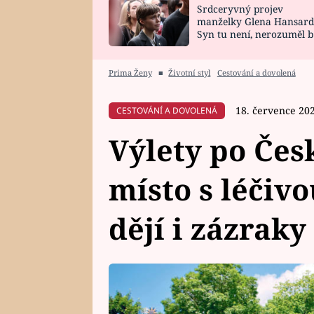
Srdceryvný projev
SNÁŘ
CELEBRITY
manželky Glena Hansard
Syn tu není, nerozuměl b
HOROSKOP NA
VAŘENÍ
tomu, vysvětlila
ROK 2023
Prima Ženy
■
Životní styl
Cestování a dovolená
18. července 20
CESTOVÁNÍ A DOVOLENÁ
Výlety po Čes
místo s léčivo
dějí i zázraky