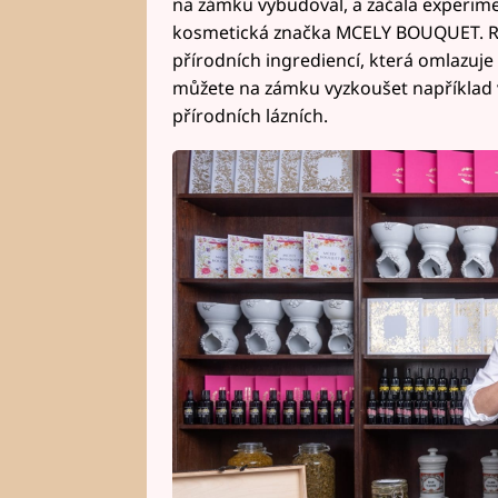
na zámku vybudoval, a začala experime
kosmetická značka MCELY BOUQUET. Ru
přírodních ingrediencí, která omlazuje 
můžete na zámku vyzkoušet například v
přírodních lázních.