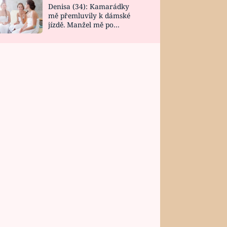
Denisa (34): Kamarádky
mě přemluvily k dámské
jízdě. Manžel mě po
návratu zaskočil