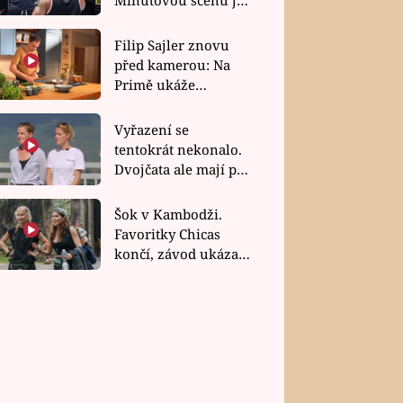
bez dubla
Filip Sajler znovu
před kamerou: Na
Primě ukáže
poctivou kuchyni i
rychlé recepty
Vyřazení se
tentokrát nekonalo.
Dvojčata ale mají po
uzavření třetí etapy
závodu nůž na krku
Šok v Kambodži.
Favoritky Chicas
končí, závod ukázal
svou nejtvrdší tvář