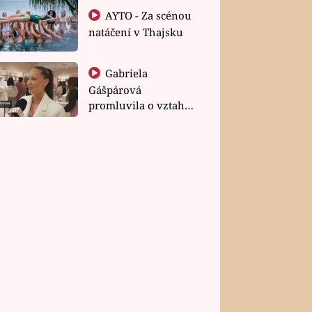
AYTO - Za scénou
natáčení v Thajsku
Gabriela
Gášpárová
promluvila o vztahu
a zakládání rodiny