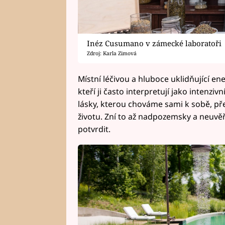
Inéz Cusumano v zámecké laboratoři
Zdroj: Karla Zimová
Místní léčivou a hluboce uklidňující ener
kteří ji často interpretují jako intenziv
lásky, kterou chováme sami k sobě, pře
životu. Zní to až nadpozemsky a neuvěři
potvrdit.