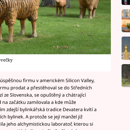
ovečky
úspěšnou firmu v americkém Silicon Valley,
 firmu prodat a přestěhoval se do Středních
zí ze Slovenska, se opuštěný a chátrající
 na začátku zamilovala a kde může
ím zdejší bylinkářská tradice Devatera kvítí a
ích bylinek. A protože se její manžel již
la jeho alchymistickou laboratoř, kterou si