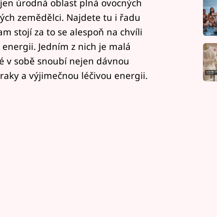
 jen úrodná oblast plná ovocných
ch zemědělci. Najdete tu i řadu
 stojí za to se alespoň na chvíli
 energii. Jedním z nich je malá
eré v sobě snoubí nejen dávnou
ázraky a výjimečnou léčivou energii.