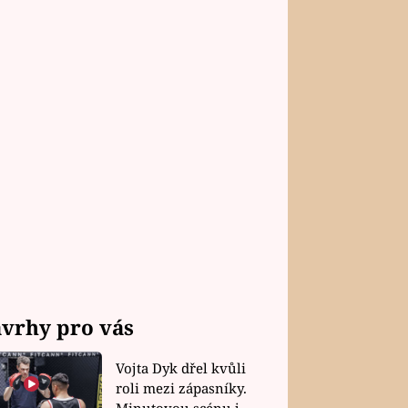
vrhy pro vás
Vojta Dyk dřel kvůli
roli mezi zápasníky.
Minutovou scénu jel