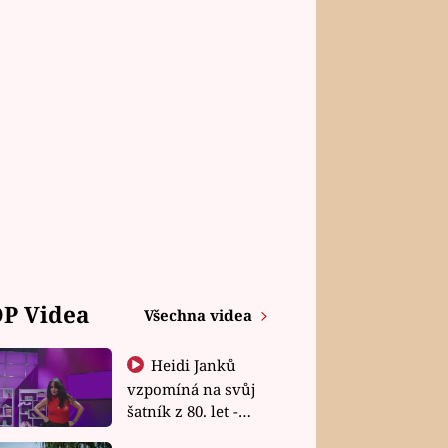
P Videa
Všechna videa
Heidi Janků
vzpomíná na svůj
šatník z 80. let -
Shopaholičky