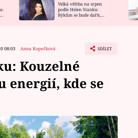
Velká věštba na srpen
NOVINKY
ZAHRADA
a:
podle Helen Stanku:
y
Býkům se bude dařit,
VIDEORECEPTY
DESIGN
Vodnáře čeká jízda
20 08:03
Anna Kopečková
SDÍLET
ku: Kouzelné
u energií, kde se