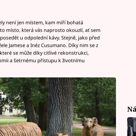
ly není jen místem, kam míří bohatá
to místo, která vás naprosto okouzlí, ať sem
 posedět u odpolední kávy. Stejně, jako před
nžele Jamese a Inéz Cusumano. Díky nim se z
 které se může díky citlivé rekonstrukci,
omii a šetrnému přístupu k životnímu
Ná