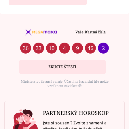
Vaše šťastná čísla
36
33
10
4
9
46
2
ZKUSTE ŠTĚSTÍ
Ministerstvo financí varuje: Účastí na hazardní hře může
vzniknout závislost ⑱
PARTNERSKÝ HOROSKOP
Jste si souzení? Zvolte znamení a
zjistěte, jestli vám hvězdy přejí.