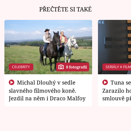
PŘEČTĚTE SI TAKÉ
CELEBRITY
SERIÁLY A FIL
8 fotografií
Michal Dlouhý v sedle
Tuna se chtěl vrátit domů.
slavného filmového koně.
Zarazilo ho
Jezdil na něm i Draco Malfoy
smlouvě př
zemřít