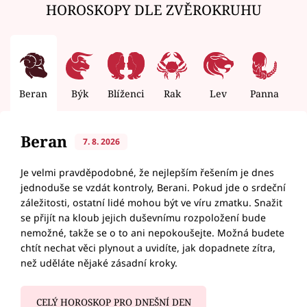
HOROSKOPY DLE ZVĚROKRUHU
Beran
Býk
Blíženci
Rak
Lev
Panna
V
Beran
7. 8. 2026
Je velmi pravděpodobné, že nejlepším řešením je dnes
jednoduše se vzdát kontroly, Berani. Pokud jde o srdeční
záležitosti, ostatní lidé mohou být ve víru zmatku. Snažit
se přijít na kloub jejich duševnímu rozpoložení bude
nemožné, takže se o to ani nepokoušejte. Možná budete
chtít nechat věci plynout a uvidíte, jak dopadnete zítra,
než uděláte nějaké zásadní kroky.
CELÝ HOROSKOP PRO DNEŠNÍ DEN