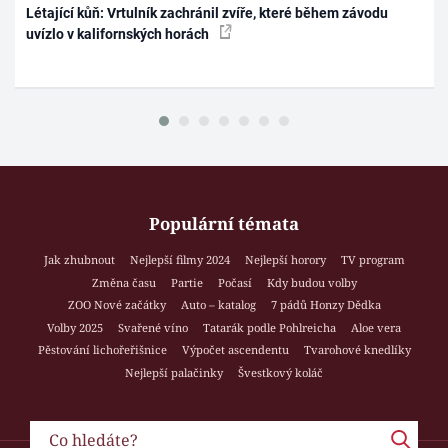
Létající kůň: Vrtulník zachránil zvíře, které během závodu
uvízlo v kalifornských horách
Populární témata
Jak zhubnout
Nejlepší filmy 2024
Nejlepší horory
TV program
Změna času
Partie
Počasí
Kdy budou volby
ZOO Nové začátky
Auto – katalog
7 pádů Honzy Dědka
Volby 2025
Svařené víno
Tatarák podle Pohlreicha
Aloe vera
Pěstování lichořeřišnice
Výpočet ascendentu
Tvarohové knedlíky
Nejlepší palačinky
Švestkový koláč