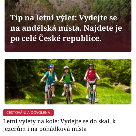
Horoskopy
Sledujte prima+
Tip na letní výlet: Vydejte se
na andělská místa. Najdete je
Filmový festival Karlovy Vary
po celé České republice.
Pořady
Mámy sobě
Přihlášení
Sledujte nás
CESTOVÁNÍ A DOVOLENÁ
Letní výlety na kole: Vydejte se do skal, k
jezerům i na pohádková místa