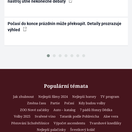
nástroj utne nekonečné debaty
Počasí do konce prázdnin může překvapit. Detaily prozrazuje
výhled
Populární témata
Jak zhubnout
Nejlepší filmy 2024
Nejlepší horory
TV program
Změna času
Partie
Počasí
Kdy budou volby
ZOO Nové začátky
Auto – katalog
7 pádů Honzy Dědka
Volby 2025
Svařené víno
Tatarák podle Pohlreicha
Aloe vera
Pěstování lichořeřišnice
Výpočet ascendentu
Tvarohové knedlíky
Nejlepší palačinky
Švestkový koláč