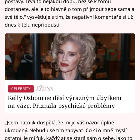
postavy. Trvá to nějakou dobu, než se k tomu
dostanete, ale je to hlavně o tom přijmout sebe sama a
své tělo,“ vysvětluje s tím, že negativní komentáře si už
dnes k tělu nepřipouští.
CELEBRITY
Kelly Osbourne děsí výrazným úbytkem
na váze. Přiznala psychické problémy
„Jsem natolik dospělá, že mi je váš názor úplně
ukradený. Nebudu se tím zabývat. Co si o mně myslí
ostatní, je mi fuk, každý ať se stará sám o sebe, jako to