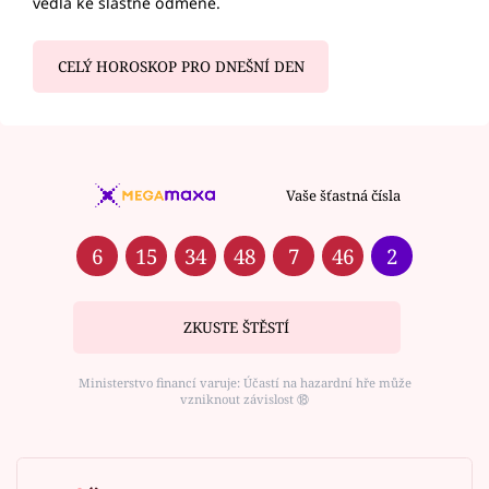
vedla ke slastné odměně.
CELÝ HOROSKOP PRO DNEŠNÍ DEN
Vaše šťastná čísla
6
15
34
48
7
46
2
ZKUSTE ŠTĚSTÍ
Ministerstvo financí varuje: Účastí na hazardní hře může
vzniknout závislost ⑱