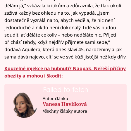
dělám já,“ vzkázala kritikům a zdůraznila, že tlak okolí
zažívá každý bez ohledu na to, jak vypadá. „Jsem
dostatečně vyzrálá na to, abych věděla, že nic není
jednoduché a nikdo není dokonalý. Lidé vás budou
soudit, ať děláte cokoliv – nebo neděláte nic. Přijetí
přichází tehdy, když nejdřív přijmete sami sebe,“
dodává Aguilera, která dnes slaví 45. narozeniny a jak
sama dává najevo, cítí se ve své kůži jistější než kdy dřív.
Kouzelné injekce na hubnutí? Naopak. Neřeší příčiny
obezity a mohou i škodit:
Failed to fetch
Autor článku
Vanesa Havlíková
Všechny články autora