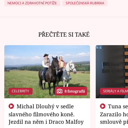
NEMOCI A ZDRAVOTNÍ POTÍŽE
SPOLEČENSKÁ RUBRIKA
PŘEČTĚTE SI TAKÉ
CELEBRITY
SERIÁLY A FIL
8 fotografií
Michal Dlouhý v sedle
Tuna se chtěl vrátit domů.
slavného filmového koně.
Zarazilo ho
Jezdil na něm i Draco Malfoy
smlouvě př