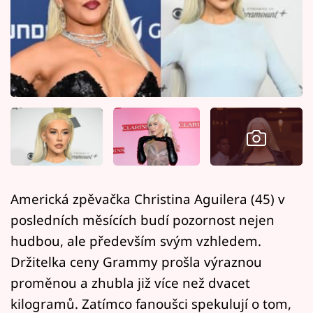
Horoskopy
Sledujte prima+
Filmový festival Karlovy Vary
Pořady
Mámy sobě
Přihlášení
Americká zpěvačka Christina Aguilera (45) v
posledních měsících budí pozornost nejen
Sledujte nás
hudbou, ale především svým vzhledem.
Držitelka ceny Grammy prošla výraznou
proměnou a zhubla již více než dvacet
kilogramů. Zatímco fanoušci spekulují o tom,