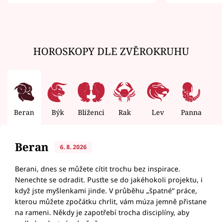
zemřít
HOROSKOPY DLE ZVĚROKRUHU
Beran
Býk
Blíženci
Rak
Lev
Panna
V
Beran
6. 8. 2026
Berani, dnes se můžete cítit trochu bez inspirace.
Nenechte se odradit. Pusťte se do jakéhokoli projektu, i
když jste myšlenkami jinde. V průběhu „špatné“ práce,
kterou můžete zpočátku chrlit, vám múza jemně přistane
na rameni. Někdy je zapotřebí trocha disciplíny, aby