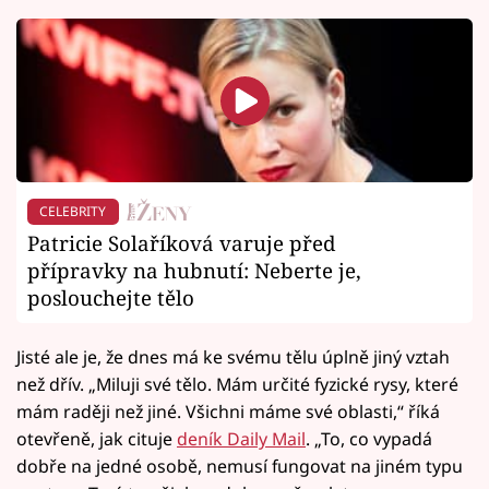
CELEBRITY
Patricie Solaříková varuje před
přípravky na hubnutí: Neberte je,
poslouchejte tělo
Jisté ale je, že dnes má ke svému tělu úplně jiný vztah
než dřív. „Miluji své tělo. Mám určité fyzické rysy, které
mám raději než jiné. Všichni máme své oblasti,“ říká
otevřeně, jak cituje
deník Daily Mail
. „To, co vypadá
dobře na jedné osobě, nemusí fungovat na jiném typu