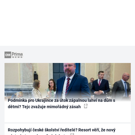
Podmínka pro Ukrajince za útok zápalnou lahví na dům s
dětmi? Tejc zvažuje mimořádný zásah
Rozpohybují české školství ředitelé? Resort věří, že nový