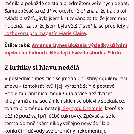
měnila a pokaždé se stala předmětem veřejných debat.
Sama zpěvačka už dříve otevřeně přiznala, že tlak okolí
zvládala stěží. „Byla jsem kritizována za to, že jsem moc
hubená, i za to, že jsem byla větší,“ svěřila se před lety
v
rozhovoru pro magazín Marie Claire
.
Čtěte také:
Amanda Bynes ukázala výsledky užívání
injekcí na hubnutí. Někdejší hvězda shodila 9 kilo.
Z kritiky si hlavu nedělá
V posledních měsících se jméno Christiny Aguilery řeší
znovu – tentokrát kvůli její výrazně štíhlé postavě.
Podle zahraničních médií zhubla více než dvacet
kilogramů a na sociálních sítích se objevily spekulace,
zda za proměnou nestojí
léky typu Ozempic
, které se
běžně používají při léčbě cukrovky. Zpěvačka se k
těmto domněnkám nikdy veřejně nevyjádřila a
konkrétní důvody své proměny nekomentuje.