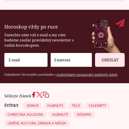
Horoskop vždy po ruce
Zanechte nám váš e-mail a my vám
budeme zasílat pravidelný newsletter s
vaším horoskopem.
ODESLAT
Odesláním formuláře souhlasíte s
podmínkami zpracování osobních údajů
Sdílejte článek
ŠTÍTKY
ZDRAVÍ
HUBNUTÍ
TĚLO
CELEBRITY
CHRISTINA AGUILERA
HUBNUTÍ
OZEMPIC
UMĚNÍ, KULTURA, ZÁBAVA A MÉDIA