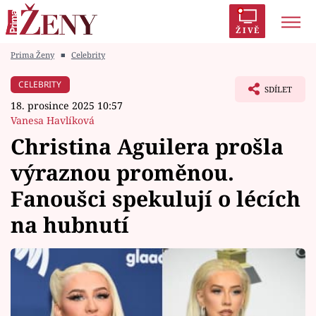
ŽIVĚ
Prima Ženy
■
Celebrity
Trendy:
Polabí
Inspekce
Prostřeno!
AYTO?
CELEBRITY
SDÍLET
Módní alarm
Zrádci
Proměny
18. prosince 2025 10:57
Vanesa Havlíková
Christina Aguilera prošla
výraznou proměnou.
Témata
Fanoušci spekulují o lécích
Celebrity
na hubnutí
Vztahy
Seriály