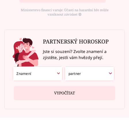
Ministerstvo financí varuje: Účastí na hazardní hře může
vzniknout závislost ⑱
PARTNERSKÝ HOROSKOP
Jste si souzení? Zvolte znamení a
zjistěte, jestli vám hvězdy přejí.
VYPOČÍTAT