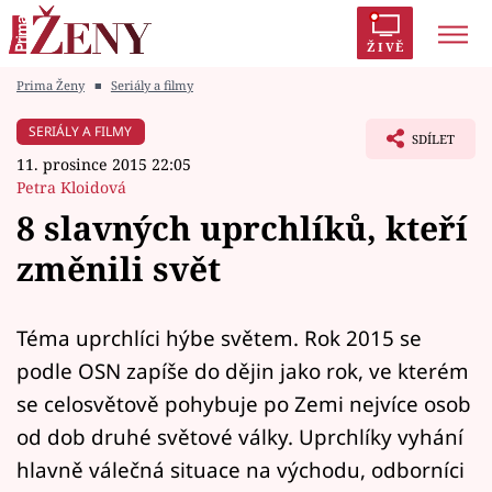
ŽIVĚ
Prima Ženy
■
Seriály a filmy
Trendy:
Polabí
Inspekce
Prostřeno!
AYTO?
SERIÁLY A FILMY
SDÍLET
Módní alarm
Zrádci
Proměny
11. prosince 2015 22:05
Petra Kloidová
8 slavných uprchlíků, kteří
změnili svět
Témata
Celebrity
Téma uprchlíci hýbe světem. Rok 2015 se
podle OSN zapíše do dějin jako rok, ve kterém
Vztahy
se celosvětově pohybuje po Zemi nejvíce osob
od dob druhé světové války. Uprchlíky vyhání
Seriály
hlavně válečná situace na východu, odborníci