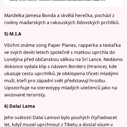
Manželka Jamesa Bonda a skvělá herečka, pochází z
rodiny maďarských a rakouských židovských prchlíků.
5) M.I.A
Všichni známe song Paper Planes, rapperka a textařka
ve svých devíti letech společně s matkou uprchla do
Londýna před občanskou válkou na Srí Lance. Nedávno
dokonce vydala klip s názvem Borders (Hranice), kde
ukazuje cestu uprchlíků. Je obklopena třiceti mladými
muži, kteří pro západní svět představují hrozbu.
Upozorňuje na stereotypy mladých utečenců jako na
avizované teroristy.
6) Dalai Lama
Jeho svátosti Dalai Lamovi bylo pouhých čtyřiadvacet
let, když musel uprchnout z Tibetu a dostal vízum v