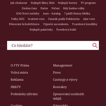
Jak zhubnout
Nejlepší filmy 2024
Nejlepší horory
TV program
Změna času
Partie
Počasí
Kdy budou volby
ZOO Nové začátky
Auto – katalog
7 pádů Honzy Dědka
Volby 2025
Svařené víno
Tatarák podle Pohlreicha
Aloe vera
Pěstování lichořeřišnice
Výpočet ascendentu
Tvarohové knedlíky
Nejlepší palačinky
Švestkový koláč
O FTV Prima
Management
Volná místa
Press
Reklama
Castingy a výzvy
HbbTV
Kontakty
Podmínky užívání
Zpracování osobních
údajů
Cookies
Nápověda