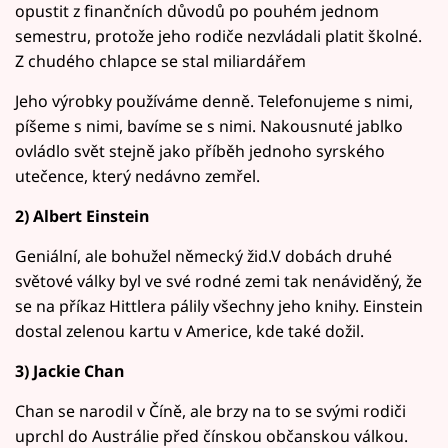
opustit z finančních důvodů po pouhém jednom
semestru, protože jeho rodiče nezvládali platit školné.
Z chudého chlapce se stal miliardářem
Jeho výrobky používáme denně. Telefonujeme s nimi,
píšeme s nimi, bavíme se s nimi. Nakousnuté jablko
ovládlo svět stejně jako příběh jednoho syrského
utečence, který nedávno zemřel.
2) Albert Einstein
Geniální, ale bohužel německý žid.V dobách druhé
světové války byl ve své rodné zemi tak nenáviděný, že
se na příkaz Hittlera pálily všechny jeho knihy. Einstein
dostal zelenou kartu v Americe, kde také dožil.
3) Jackie Chan
Chan se narodil v Číně, ale brzy na to se svými rodiči
uprchl do Austrálie před čínskou občanskou válkou.