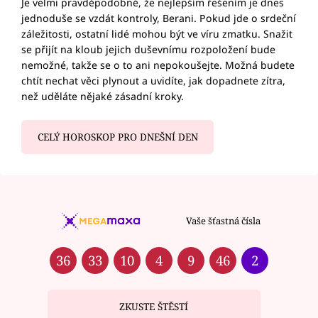
Je velmi pravděpodobné, že nejlepším řešením je dnes
jednoduše se vzdát kontroly, Berani. Pokud jde o srdeční
záležitosti, ostatní lidé mohou být ve víru zmatku. Snažit
se přijít na kloub jejich duševnímu rozpoložení bude
nemožné, takže se o to ani nepokoušejte. Možná budete
chtít nechat věci plynout a uvidíte, jak dopadnete zítra,
než uděláte nějaké zásadní kroky.
CELÝ HOROSKOP PRO DNEŠNÍ DEN
Vaše šťastná čísla
36
33
10
4
9
46
2
ZKUSTE ŠTĚSTÍ