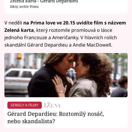
Zelená karta - Gérard Depardieu
Zdroj: archiv Prima
V neděli
na Prima love ve 20.15 uvidíte film s názvem
Zelená karta
, který roztomile promlouvá o lásce
jednoho Francouze a Američanky. V hlavních rolích
skandální Gérard Depardieu a Andie MacDowell.
SERIÁLY A FILMY
Gérard Depardieu: Roztomilý nosáč,
nebo skandalista?