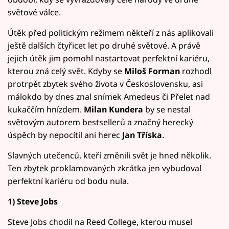
světové válce.
Útěk před politickým režimem někteří z nás aplikovali
ještě dalších čtyřicet let po druhé světové. A právě
jejich útěk jim pomohl nastartovat perfektní kariéru,
kterou zná celý svět. Kdyby se
Miloš Forman
rozhodl
protrpět zbytek svého života v Československu, asi
málokdo by dnes znal snímek Amedeus či Přelet nad
kukaččím hnízdem.
Milan Kundera
by se nestal
světovým autorem bestsellerů a značný herecký
úspěch by nepocítil ani herec
Jan Tříska
.
Slavných utečenců, kteří změnili svět je hned několik.
Ten zbytek proklamovaných zkrátka jen vybudoval
perfektní kariéru od bodu nula.
1) Steve Jobs
Steve Jobs chodil na Reed College, kterou musel