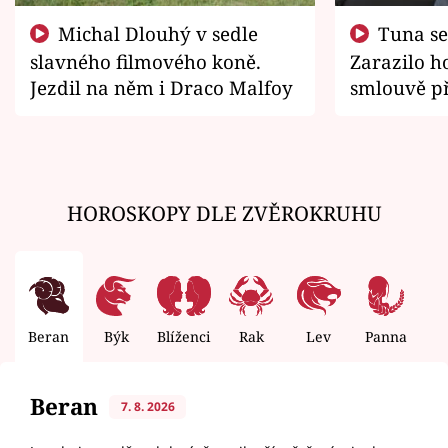
Michal Dlouhý v sedle
Tuna se chtěl vrátit domů.
slavného filmového koně.
Zarazilo ho
Jezdil na něm i Draco Malfoy
smlouvě př
zemřít
HOROSKOPY DLE ZVĚROKRUHU
Beran
Býk
Blíženci
Rak
Lev
Panna
V
Beran
7. 8. 2026