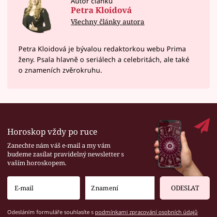
Autor článku
Petra Kloidová
Všechny články autora
Petra Kloidová je bývalou redaktorkou webu Prima
ženy. Psala hlavně o seriálech a celebritách, ale také
o znameních zvěrokruhu.
Horoskop vždy po ruce
Zanechte nám váš e-mail a my vám
budeme zasílat pravidelný newsletter s
vaším horoskopem.
ODESLAT
Odesláním formuláře souhlasíte s
podmínkami zpracování osobních údajů