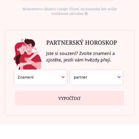
Ministerstvo financí varuje: Účastí na hazardní hře může
vzniknout závislost ⑱
PARTNERSKÝ HOROSKOP
Jste si souzení? Zvolte znamení a
zjistěte, jestli vám hvězdy přejí.
VYPOČÍTAT