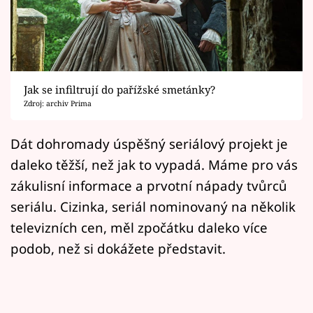
Horoskopy
Sledujte prima+
Filmový festival Karlovy Vary
Jak se infiltrují do pařížské smetánky?
Pořady
Zdroj: archiv Prima
Mámy sobě
Dát dohromady úspěšný seriálový projekt je
daleko těžší, než jak to vypadá. Máme pro vás
Přihlášení
zákulisní informace a prvotní nápady tvůrců
seriálu. Cizinka, seriál nominovaný na několik
televizních cen, měl zpočátku daleko více
Sledujte nás
podob, než si dokážete představit.