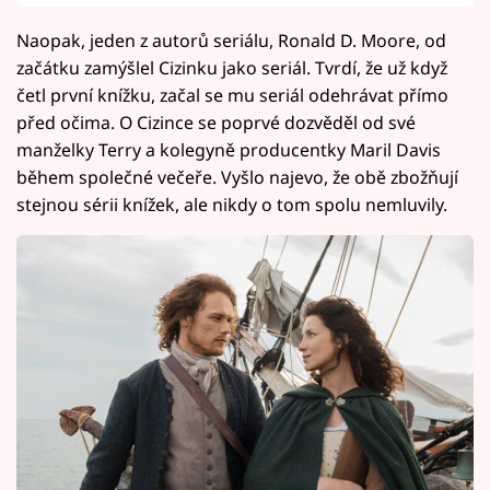
Naopak, jeden z autorů seriálu, Ronald D. Moore, od
začátku zamýšlel Cizinku jako seriál. Tvrdí, že už když
četl první knížku, začal se mu seriál odehrávat přímo
před očima. O Cizince se poprvé dozvěděl od své
manželky Terry a kolegyně producentky Maril Davis
během společné večeře. Vyšlo najevo, že obě zbožňují
stejnou sérii knížek, ale nikdy o tom spolu nemluvily.