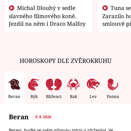
Michal Dlouhý v sedle
Tuna se chtěl vrátit domů.
slavného filmového koně.
Zarazilo ho
Jezdil na něm i Draco Malfoy
smlouvě př
zemřít
HOROSKOPY DLE ZVĚROKRUHU
Beran
Býk
Blíženci
Rak
Lev
Panna
V
Beran
9. 8. 2026
Berani, buďte ve svém přístupu mírní a zdrženliví. Ve