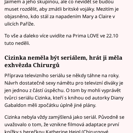
Jaimem a jeho skupinou, ale co nevidět se budou
muset rozdělit, aby zmátli britské vojáky. Mezitím je
objasněno, kdo stál za napadením Mary a Claire v
ulicích Paříže.
To vše a daleko více uvidíte na Prima LOVE ve 22.10
tuto neděli.
Cizinka neměla být seriálem, hrát ji měla
exhvězda Chirurgů
Příprava televizního seriálu se někdy táhne na roky.
Návrh dostatečně sexy námětu pro televizní diváky je
jen jednou z částí úspěchu. O tom by mohli vyprávět
tvůrci seriálu Cizinka, kteří s knihou od autorky Diany
Gabaldon měli zpočátku úplně jiné plány.
Cizinka nebyla vždy zamýšlená jako seriál. Původně se
uvažovalo o tom, že vznikne filmová adaptace první
knížky s herečkou Katherine Heigl (Chirurgové,