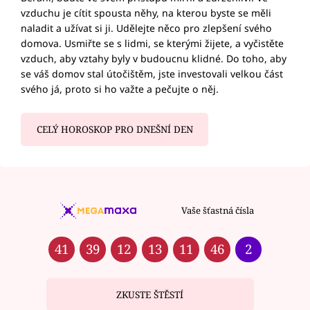
vzduchu je cítit spousta něhy, na kterou byste se měli
naladit a užívat si ji. Udělejte něco pro zlepšení svého
domova. Usmiřte se s lidmi, se kterými žijete, a vyčistěte
vzduch, aby vztahy byly v budoucnu klidné. Do toho, aby
se váš domov stal útočištěm, jste investovali velkou část
svého já, proto si ho važte a pečujte o něj.
CELÝ HOROSKOP PRO DNEŠNÍ DEN
Vaše šťastná čísla
41
39
12
13
11
46
2
ZKUSTE ŠTĚSTÍ