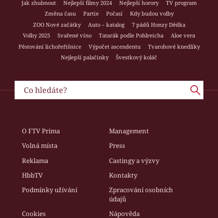
Jak zhubnout
Nejlepší filmy 2024
Nejlepší horory
TV program
Změna času
Partie
Počasí
Kdy budou volby
ZOO Nové začátky
Auto – katalog
7 pádů Honzy Dědka
Volby 2025
Svařené víno
Tatarák podle Pohlreicha
Aloe vera
Pěstování lichořeřišnice
Výpočet ascendentu
Tvarohové knedlíky
Nejlepší palačinky
Švestkový koláč
O FTV Prima
Management
Volná místa
Press
Reklama
Castingy a výzvy
HbbTV
Kontakty
Podmínky užívání
Zpracování osobních
údajů
Cookies
Nápověda