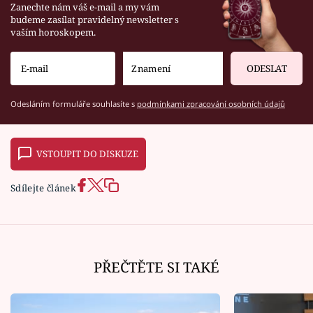
Zanechte nám váš e-mail a my vám
budeme zasílat pravidelný newsletter s
vaším horoskopem.
ODESLAT
Odesláním formuláře souhlasíte s
podmínkami zpracování osobních údajů
VSTOUPIT DO DISKUZE
Sdílejte článek
PŘEČTĚTE SI TAKÉ