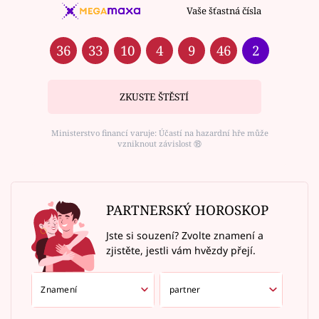
Vaše šťastná čísla
36
33
10
4
9
46
2
ZKUSTE ŠTĚSTÍ
Ministerstvo financí varuje: Účastí na hazardní hře může
vzniknout závislost ⑱
PARTNERSKÝ HOROSKOP
Jste si souzení? Zvolte znamení a
zjistěte, jestli vám hvězdy přejí.