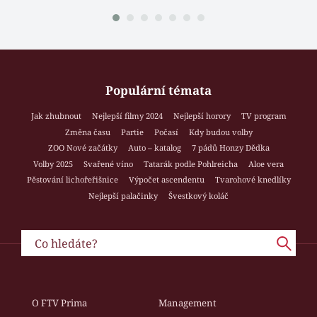
Populární témata
Jak zhubnout
Nejlepší filmy 2024
Nejlepší horory
TV program
Změna času
Partie
Počasí
Kdy budou volby
ZOO Nové začátky
Auto – katalog
7 pádů Honzy Dědka
Volby 2025
Svařené víno
Tatarák podle Pohlreicha
Aloe vera
Pěstování lichořeřišnice
Výpočet ascendentu
Tvarohové knedlíky
Nejlepší palačinky
Švestkový koláč
O FTV Prima
Management