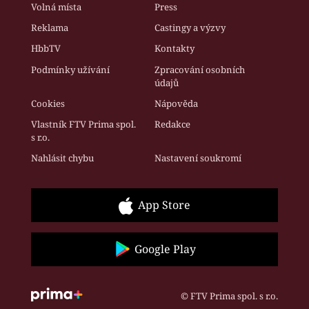
Volná místa
Press
Reklama
Castingy a výzvy
HbbTV
Kontakty
Podmínky užívání
Zpracování osobních
údajů
Cookies
Nápověda
Vlastník FTV Prima spol.
Redakce
s r.o.
Nahlásit chybu
Nastavení soukromí
App Store
Google Play
© FTV Prima spol. s r.o.