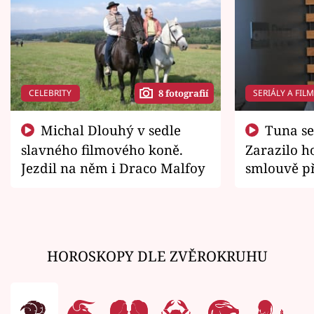
CELEBRITY
SERIÁLY A FIL
8 fotografií
Michal Dlouhý v sedle
Tuna se chtěl vrátit domů.
slavného filmového koně.
Zarazilo ho
Jezdil na něm i Draco Malfoy
smlouvě př
zemřít
HOROSKOPY DLE ZVĚROKRUHU