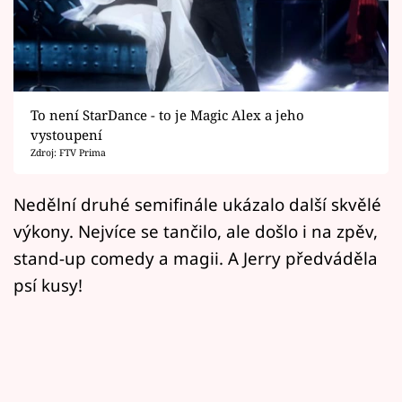
Horoskopy
Sledujte prima+
Filmový festival Karlovy Vary
To není StarDance - to je Magic Alex a jeho
Pořady
vystoupení
Zdroj: FTV Prima
Mámy sobě
Nedělní druhé semifinále ukázalo další skvělé
výkony. Nejvíce se tančilo, ale došlo i na zpěv,
Přihlášení
stand-up comedy a magii. A Jerry předváděla
psí kusy!
Sledujte nás