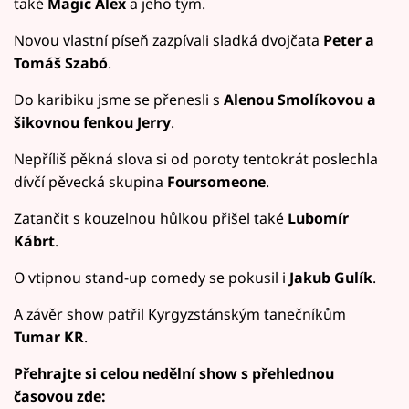
také
Magic Alex
a jeho tým.
Novou vlastní píseň zazpívali sladká dvojčata
Peter a
Tomáš Szabó
.
Do karibiku jsme se přenesli s
Alenou Smolíkovou a
šikovnou fenkou Jerry
.
Nepříliš pěkná slova si od poroty tentokrát poslechla
dívčí pěvecká skupina
Foursomeone
.
Zatančit s kouzelnou hůlkou přišel také
Lubomír
Kábrt
.
O vtipnou stand-up comedy se pokusil i
Jakub Gulík
.
A závěr show patřil Kyrgyzstánským tanečníkům
Tumar KR
.
Přehrajte si celou nedělní show s přehlednou
časovou zde: