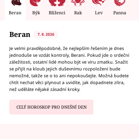
Beran
Býk
Blíženci
Rak
Lev
Panna
V
Beran
7. 8. 2026
Je velmi pravděpodobné, že nejlepším řešením je dnes
jednoduše se vzdát kontroly, Berani. Pokud jde o srdeční
záležitosti, ostatní lidé mohou být ve víru zmatku. Snažit
se přijít na kloub jejich duševnímu rozpoložení bude
nemožné, takže se o to ani nepokoušejte. Možná budete
chtít nechat věci plynout a uvidíte, jak dopadnete zítra,
než uděláte nějaké zásadní kroky.
CELÝ HOROSKOP PRO DNEŠNÍ DEN