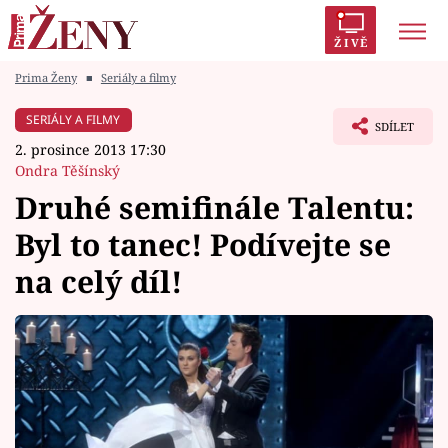
ŽIVĚ
Prima Ženy
■
Seriály a filmy
Trendy:
Polabí
Inspekce
Prostřeno!
AYTO?
SERIÁLY A FILMY
SDÍLET
Módní alarm
Zrádci
Proměny
2. prosince 2013 17:30
Ondra Těšínský
Druhé semifinále Talentu:
Byl to tanec! Podívejte se
Témata
na celý díl!
Celebrity
Vztahy
Seriály