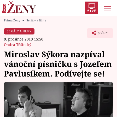
ŽIVĚ
Prima Ženy
■
Seriály a filmy
Trendy:
Polabí
Inspekce
Prostřeno!
AYTO?
SERIÁLY A FILMY
SDÍLET
Módní alarm
Zrádci
Proměny
9. prosince 2013 15:50
Ondra Těšínský
Miroslav Sýkora nazpíval
vánoční písničku s Jozefem
Témata
Pavlusíkem. Podívejte se!
Celebrity
Vztahy
Seriály