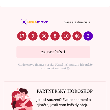
Vaše šťastná čísla
17
9
36
8
10
46
2
ZKUSTE ŠTĚSTÍ
Ministerstvo financí varuje: Účastí na hazardní hře může
vzniknout závislost ⑱
PARTNERSKÝ HOROSKOP
Jste si souzení? Zvolte znamení a
zjistěte, jestli vám hvězdy přejí.