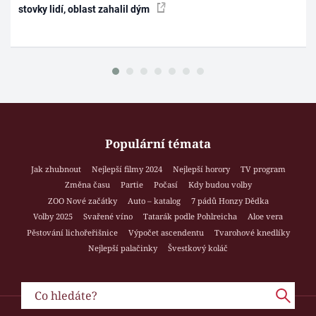
stovky lidí, oblast zahalil dým
Populární témata
Jak zhubnout
Nejlepší filmy 2024
Nejlepší horory
TV program
Změna času
Partie
Počasí
Kdy budou volby
ZOO Nové začátky
Auto – katalog
7 pádů Honzy Dědka
Volby 2025
Svařené víno
Tatarák podle Pohlreicha
Aloe vera
Pěstování lichořeřišnice
Výpočet ascendentu
Tvarohové knedlíky
Nejlepší palačinky
Švestkový koláč