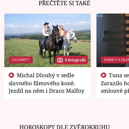
PŘEČTĚTE SI TAKÉ
CELEBRITY
SERIÁLY A FIL
8 fotografií
Michal Dlouhý v sedle
Tuna se chtěl vrátit domů.
slavného filmového koně.
Zarazilo ho
Jezdil na něm i Draco Malfoy
smlouvě př
zemřít
HOROSKOPY DLE ZVĚROKRUHU