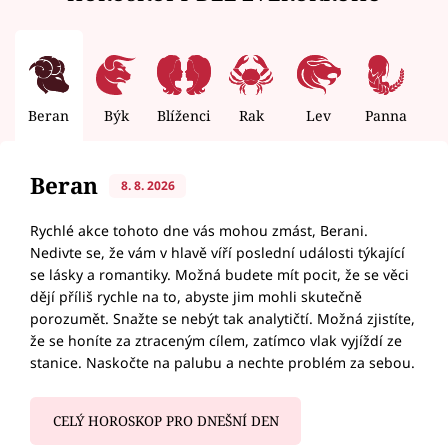
Beran
Býk
Blíženci
Rak
Lev
Panna
V
Beran
8. 8. 2026
Rychlé akce tohoto dne vás mohou zmást, Berani.
Nedivte se, že vám v hlavě víří poslední události týkající
se lásky a romantiky. Možná budete mít pocit, že se věci
dějí příliš rychle na to, abyste jim mohli skutečně
porozumět. Snažte se nebýt tak analytičtí. Možná zjistíte,
že se honíte za ztraceným cílem, zatímco vlak vyjíždí ze
stanice. Naskočte na palubu a nechte problém za sebou.
CELÝ HOROSKOP PRO DNEŠNÍ DEN