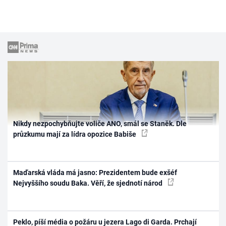
Nikdy nezpochybňujte voliče ANO, smál se Staněk. Dle
průzkumu mají za lídra opozice Babiše
Maďarská vláda má jasno: Prezidentem bude exšéf
Nejvyššího soudu Baka. Věří, že sjednotí národ
Peklo, píší média o požáru u jezera Lago di Garda. Prchají