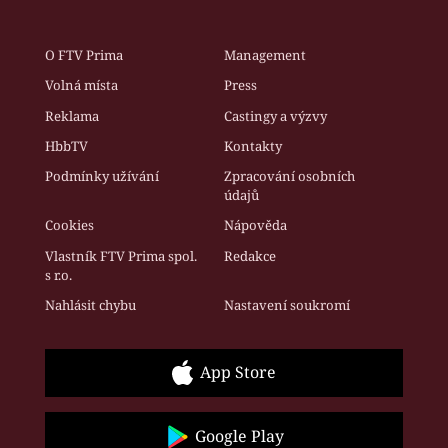
O FTV Prima
Management
Volná místa
Press
Reklama
Castingy a výzvy
HbbTV
Kontakty
Podmínky užívání
Zpracování osobních
údajů
Cookies
Nápověda
Vlastník FTV Prima spol.
Redakce
s r.o.
Nahlásit chybu
Nastavení soukromí
App Store
Google Play