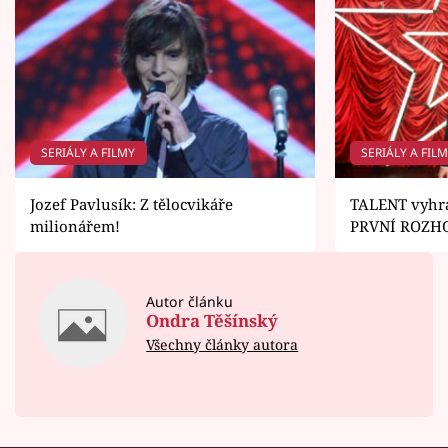
SERIÁLY A FILMY
SERIÁLY A FIL
Jozef Pavlusík: Z tělocvikáře
TALENT vyhrá
milionářem!
PRVNÍ ROZHO
Autor článku
Ondra Těšínský
Všechny články autora