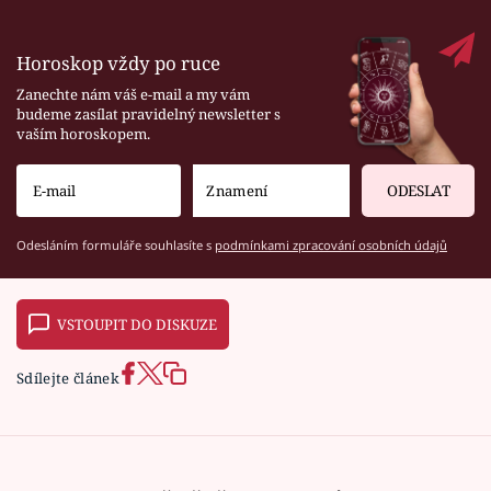
Horoskop vždy po ruce
Zanechte nám váš e-mail a my vám
budeme zasílat pravidelný newsletter s
vaším horoskopem.
ODESLAT
Odesláním formuláře souhlasíte s
podmínkami zpracování osobních údajů
VSTOUPIT DO DISKUZE
Sdílejte článek