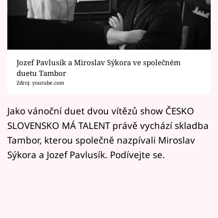
Horoskopy
Sledujte prima+
Filmový festival Karlovy Vary
Jozef Pavlusík a Miroslav Sýkora ve společném
Pořady
duetu Tambor
Zdroj: youtube.com
Mámy sobě
Jako vánoční duet dvou vítězů show ČESKO
SLOVENSKO MÁ TALENT právě vychází skladba
Přihlášení
Tambor, kterou společně nazpívali Miroslav
Sýkora a Jozef Pavlusík. Podívejte se.
Sledujte nás