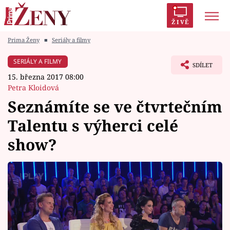
ŽIVĚ
Prima Ženy
■
Seriály a filmy
Trendy:
Polabí
Inspekce
Prostřeno!
AYTO?
SERIÁLY A FILMY
SDÍLET
Módní alarm
Zrádci
Proměny
15. března 2017 08:00
Petra Kloidová
Seznámíte se ve čtvrtečním
Talentu s výherci celé
Témata
show?
Celebrity
Vztahy
Seriály