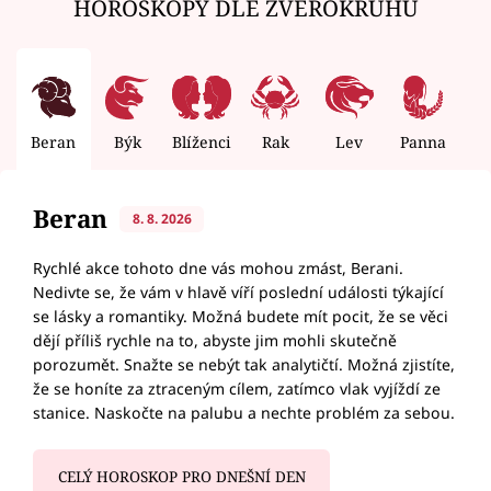
HOROSKOPY DLE ZVĚROKRUHU
Beran
Býk
Blíženci
Rak
Lev
Panna
V
Beran
8. 8. 2026
Rychlé akce tohoto dne vás mohou zmást, Berani.
Nedivte se, že vám v hlavě víří poslední události týkající
se lásky a romantiky. Možná budete mít pocit, že se věci
dějí příliš rychle na to, abyste jim mohli skutečně
porozumět. Snažte se nebýt tak analytičtí. Možná zjistíte,
že se honíte za ztraceným cílem, zatímco vlak vyjíždí ze
stanice. Naskočte na palubu a nechte problém za sebou.
CELÝ HOROSKOP PRO DNEŠNÍ DEN