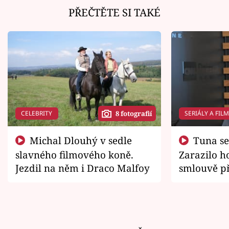
PŘEČTĚTE SI TAKÉ
CELEBRITY
SERIÁLY A FIL
8 fotografií
Michal Dlouhý v sedle
Tuna se chtěl vrátit domů.
slavného filmového koně.
Zarazilo ho
Jezdil na něm i Draco Malfoy
smlouvě př
zemřít