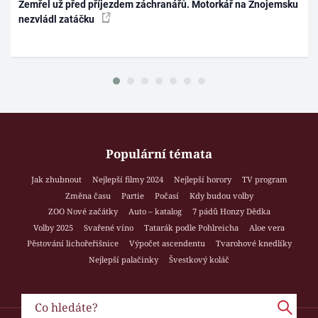
Zemřel už před příjezdem záchranářů. Motorkář na Znojemsku
nezvládl zatáčku
Populární témata
Jak zhubnout
Nejlepší filmy 2024
Nejlepší horory
TV program
Změna času
Partie
Počasí
Kdy budou volby
ZOO Nové začátky
Auto – katalog
7 pádů Honzy Dědka
Volby 2025
Svařené víno
Tatarák podle Pohlreicha
Aloe vera
Pěstování lichořeřišnice
Výpočet ascendentu
Tvarohové knedlíky
Nejlepší palačinky
Švestkový koláč