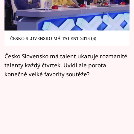
Horoskopy
Sledujte prima+
Filmový festival Karlovy Vary
ČESKO SLOVENSKO MÁ TALENT 2015 (6)
Pořady
Česko Slovensko má talent ukazuje rozmanité
Mámy sobě
talenty každý čtvrtek. Uvidí ale porota
konečně velké favority soutěže?
Přihlášení
Sledujte nás