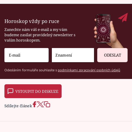
Horoskop vždy po ruce
Zanechte nám váš e-mail a my vám
budeme zasílat pravidelný newsletter s
vaším horoskopem.
ODESLAT
Odesláním formuláře souhlasíte s
podmínkami zpracování osobních údajů
VSTOUPIT DO DISKUZE
Sdílejte článek