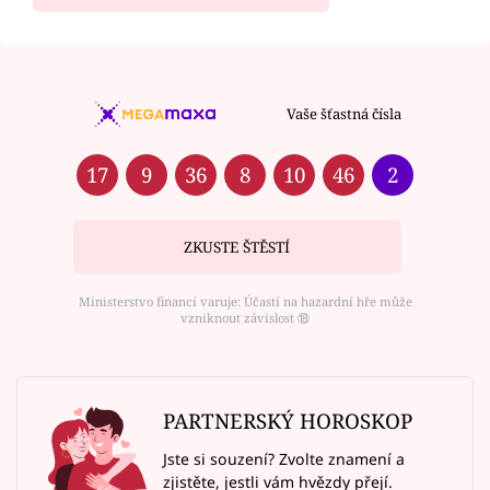
Vaše šťastná čísla
17
9
36
8
10
46
2
ZKUSTE ŠTĚSTÍ
Ministerstvo financí varuje: Účastí na hazardní hře může
vzniknout závislost ⑱
PARTNERSKÝ HOROSKOP
Jste si souzení? Zvolte znamení a
zjistěte, jestli vám hvězdy přejí.