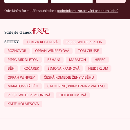
Odesláním formuláře souhlasíte s
podmínkami zpracování osobních údajů
Sdílejte článek
ŠTÍTKY
TEREZA KOSTKOVÁ
REESE WITHERSPOON
ROZHOVOR
OPRAH WINFREYOVÁ
TOM CRUISE
PIPPA MIDDLETON
BĚHÁNÍ
MARATON
HEREC
BĚH
KOČÁREK
SIMONA KRAINOVÁ
HEIDI KLUM
OPRAH WINFREY
ČESKÁ KOMEDIE ŽENY V BĚHU
MARATONSKÝ BĚH
CATHERINE, PRINCEZNA Z WALESU
REESE WITHERSPOONOVÁ
HEIDI KLUMOVÁ
KATIE HOLMESOVÁ