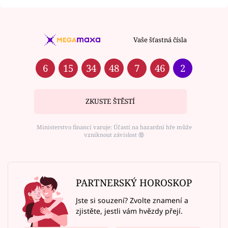
Vaše šťastná čísla
6
15
34
48
7
46
2
ZKUSTE ŠTĚSTÍ
Ministerstvo financí varuje: Účastí na hazardní hře může
vzniknout závislost ⑱
PARTNERSKÝ HOROSKOP
Jste si souzení? Zvolte znamení a
zjistěte, jestli vám hvězdy přejí.