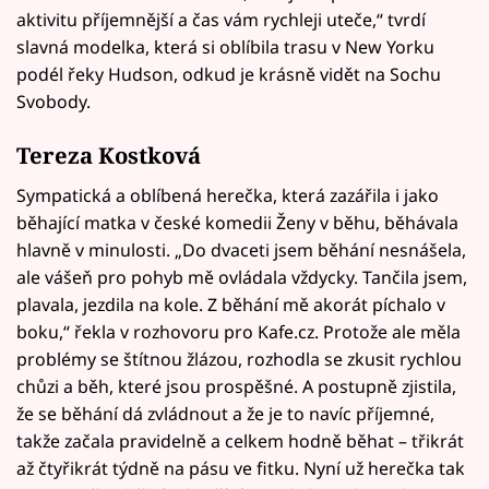
aktivitu příjemnější a čas vám rychleji uteče,“ tvrdí
slavná modelka, která si oblíbila trasu v New Yorku
podél řeky Hudson, odkud je krásně vidět na Sochu
Svobody.
Tereza Kostková
Sympatická a oblíbená herečka, která zazářila i jako
běhající matka v české komedii Ženy v běhu, běhávala
hlavně v minulosti. „Do dvaceti jsem běhání nesnášela,
ale vášeň pro pohyb mě ovládala vždycky. Tančila jsem,
plavala, jezdila na kole. Z běhání mě akorát píchalo v
boku,“ řekla v rozhovoru pro Kafe.cz. Protože ale měla
problémy se štítnou žlázou, rozhodla se zkusit rychlou
chůzi a běh, které jsou prospěšné. A postupně zjistila,
že se běhání dá zvládnout a že je to navíc příjemné,
takže začala pravidelně a celkem hodně běhat – třikrát
až čtyřikrát týdně na pásu ve fitku. Nyní už herečka tak