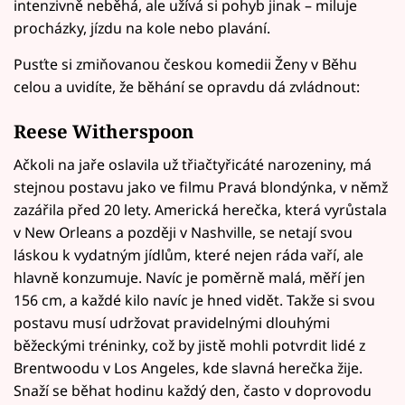
intenzivně neběhá, ale užívá si pohyb jinak – miluje
procházky, jízdu na kole nebo plavání.
Pusťte si zmiňovanou českou komedii Ženy v Běhu
celou a uvidíte, že běhání se opravdu dá zvládnout:
Reese Witherspoon
Ačkoli na jaře oslavila už třiačtyřicáté narozeniny, má
stejnou postavu jako ve filmu Pravá blondýnka, v němž
zazářila před 20 lety. Americká herečka, která vyrůstala
v New Orleans a později v Nashville, se netají svou
láskou k vydatným jídlům, které nejen ráda vaří, ale
hlavně konzumuje. Navíc je poměrně malá, měří jen
156 cm, a každé kilo navíc je hned vidět. Takže si svou
postavu musí udržovat pravidelnými dlouhými
běžeckými tréninky, což by jistě mohli potvrdit lidé z
Brentwoodu v Los Angeles, kde slavná herečka žije.
Snaží se běhat hodinu každý den, často v doprovodu