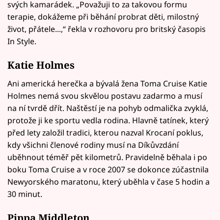
svých kamarádek. „Považuji to za takovou formu
terapie, dokážeme při běhání probrat děti, milostný
život, přátele...,“ řekla v rozhovoru pro britský časopis
In Style.
Katie Holmes
Ani americká herečka a bývalá žena Toma Cruise Katie
Holmes nemá svou skvělou postavu zadarmo a musí
na ní tvrdě dřít. Naštěstí je na pohyb odmalička zvyklá,
protože ji ke sportu vedla rodina. Hlavně tatínek, který
před lety založil tradici, kterou nazval Krocaní poklus,
kdy všichni členové rodiny musí na Díkůvzdání
uběhnout téměř pět kilometrů. Pravidelně běhala i po
boku Toma Cruise a v roce 2007 se dokonce zúčastnila
Newyorského maratonu, který uběhla v čase 5 hodin a
30 minut.
Pippa Middleton