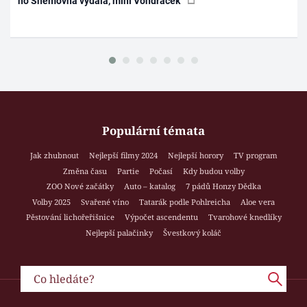
ho Sněmovna vydala, míní Vondráček
Populární témata
Jak zhubnout
Nejlepší filmy 2024
Nejlepší horory
TV program
Změna času
Partie
Počasí
Kdy budou volby
ZOO Nové začátky
Auto – katalog
7 pádů Honzy Dědka
Volby 2025
Svařené víno
Tatarák podle Pohlreicha
Aloe vera
Pěstování lichořeřišnice
Výpočet ascendentu
Tvarohové knedlíky
Nejlepší palačinky
Švestkový koláč