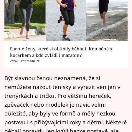
Horoskopy
Sledujte prima+
Filmový festival Karlovy Vary
Pořady
Slavné ženy, které si oblíbily běhání: Kdo běhá s
kočárkem a kdo zvládl i maraton?
Mámy sobě
Zdroj: Profimedia.cz
Přihlášení
Být slavnou ženou neznamená, že si
nemůžete nazout tenisky a vyrazit ven jen v
trenýrkách a tričku. Pro většinu hereček,
Sledujte nás
zpěvaček nebo modelek je navíc velmi
důležité, aby byly ve formě a měly hezkou
postavu i s přibývajícími roky a dětmi. Některé
běhají opravdu jen kvůli hezké postavě, ale