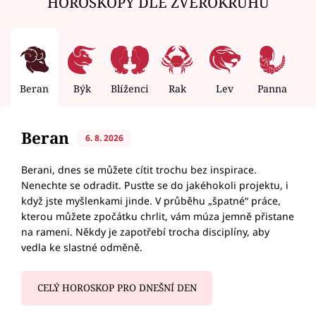
HOROSKOPY DLE ZVĚROKRUHU
Beran
Býk
Blíženci
Rak
Lev
Panna
V
Beran
6. 8. 2026
Berani, dnes se můžete cítit trochu bez inspirace.
Nenechte se odradit. Pusťte se do jakéhokoli projektu, i
když jste myšlenkami jinde. V průběhu „špatné“ práce,
kterou můžete zpočátku chrlit, vám múza jemně přistane
na rameni. Někdy je zapotřebí trocha disciplíny, aby
vedla ke slastné odměně.
CELÝ HOROSKOP PRO DNEŠNÍ DEN