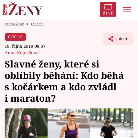
ŽIVĚ
Prima Ženy
■
Cvičení
Trendy:
Polabí
Inspekce
Prostřeno!
AYTO?
CVIČENÍ
SDÍLET
Módní alarm
Zrádci
Proměny
18. října 2019 08:37
Anna Kopečková
Slavné ženy, které si
oblíbily běhání: Kdo běhá
Témata
s kočárkem a kdo zvládl
Celebrity
i maraton?
Vztahy
Seriály