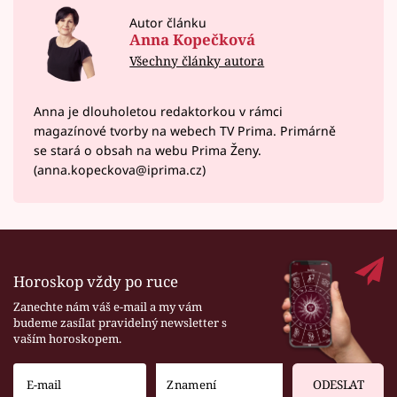
Autor článku
Anna Kopečková
Všechny články autora
Anna je dlouholetou redaktorkou v rámci
magazínové tvorby na webech TV Prima. Primárně
se stará o obsah na webu Prima Ženy.
(anna.kopeckova@iprima.cz)
Horoskop vždy po ruce
Zanechte nám váš e-mail a my vám
budeme zasílat pravidelný newsletter s
vaším horoskopem.
ODESLAT