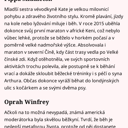
Mladší sestra vévodkyně Kate je velkou milovnicí
pohybu a zdravého životního stylu. Kromě plavání, jízdy
na kole nebo lyžování miluje i běh. V roce 2015 uběhla
dokonce svůj první maraton v africké Keni, což nebylo
vůbec lehké, protože se běželo v horkém počasí a v
poměrně velké nadmořské výšce. Absolvovala i
maraton v severní Číně, kdy část trasy vedla po Velké
čínské zdi. Když otěhotněla, ve svých sportovních
aktivitách trochu polevila, ale postupně se k běhání
vrací a dokáže skloubit běžecké tréninky i s péčí o syna
Arthura. Občas dokonce vyráží běhat do londýnských
ulic s kočárkem a se svými dvěma psy.
Oprah Winfrey
Ačkoli na to možná nevypadá, známá americká
moderátorka byla skvělou běžkyní. Tvrdí, že běh je
nejlepší metaforou života, protože od něj dostanete