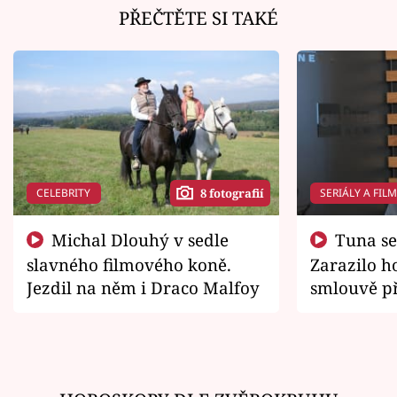
PŘEČTĚTE SI TAKÉ
CELEBRITY
SERIÁLY A FIL
8 fotografií
Michal Dlouhý v sedle
Tuna se chtěl vrátit domů.
slavného filmového koně.
Zarazilo ho
Jezdil na něm i Draco Malfoy
smlouvě př
zemřít