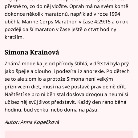
přesně to, co do něj vložíte. Oprah má na svém kontě
dokonce několik maratonů, například v roce 1994
uběhla Marine Corps Marathon v čase 4:29:15 a o rok
později další maraton v čase ještě o čtvrt hodiny
kratším.
Simona Krainová
Známá modelka je od přírody štíhlá, v dětství byla prý
jako špejle a dlouho ji podezírali z anorexie. Po dětech
se to ale zlomilo a protože Simona není velkým
příznivcem diet, musí na své postavě pravidelně dřít.
Naštěstí se pro ni běh stal doslova drogou a neumí si
už bez něj svůj život představit. Každý den ráno běhá
hodinu, buď venku, nebo doma na pásu.
Autor: Anna Kopečková