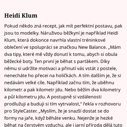
Heidi Klum
Pokud někdo zná recept, jak mít perfektní postavu, pak
jsou to modelky. Náruživou běžkyní je například Heidi
Klum, která dokonce navrhla vlastní tréninkové
oblečení ve spolupráci se značkou New Balance. „Mám
dva tipy, které mě vždy donutí k tomu, abych si obula
běžecké boty. Ten první je běhat s parťákem. Díky
němu si udržíte motivaci a přinutí vás vstát z postele,
nenecháte ho přecei na holičkách. A tím dalším je, že si
nedávám velké cíle. Například začnu tím, že uběhnu
kilometr a pak kilometr jdu. Nebo běžím dva kilometry
a půl kilometru jdu. A postupně si vzdálenosti
prodlužuji a buduji si tím vytrvalost,“ řekla v rozhovoru
pro StyleCaster. „Myslím, že je snazší dostat se do
formy na jaře, když běháte venku. Nejenže je hezké
běhat na čerstvém vzduchu, ale i jarní příroda dělá tuto