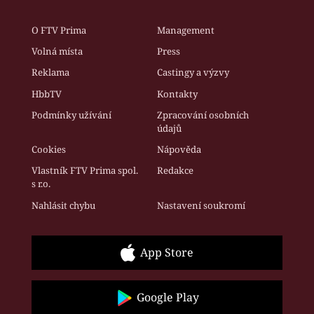
O FTV Prima
Management
Volná místa
Press
Reklama
Castingy a výzvy
HbbTV
Kontakty
Podmínky užívání
Zpracování osobních
údajů
Cookies
Nápověda
Vlastník FTV Prima spol.
Redakce
s r.o.
Nahlásit chybu
Nastavení soukromí
App Store
Google Play