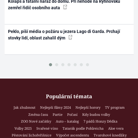
Kolaps a fatální náraz do domu. Při nehodě na Ryhnovsku
zemřel řidič osobního auta
Peklo, píší média o požáru u jezera Lago di Garda. Prchají
stovky lidí, oblast zahalil dým
Populární témata
Jak zhubnout
Nejlepší filmy 2024
Nejlepší horory
TV program
Změna času
Partie
Počasí
Kdy budou volby
ZOO Nové začátky
Auto – katalog
7 pádů Honzy Dědka
Volby 2025
Svařené víno
Tatarák podle Pohlreicha
Aloe vera
Pěstování lichořeřišnice
Výpočet ascendentu
Tvarohové knedlíky