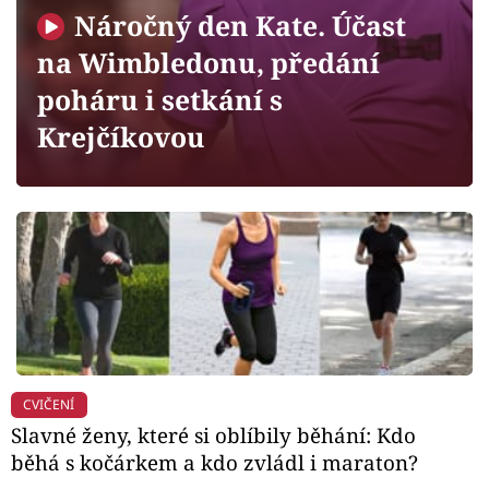
Horoskopy
Náročný den Kate. Účast
Sledujte prima+
na Wimbledonu, předání
poháru i setkání s
Filmový festival Karlovy Vary
Krejčíkovou
Pořady
Mámy sobě
Přihlášení
Sledujte nás
CVIČENÍ
Slavné ženy, které si oblíbily běhání: Kdo
běhá s kočárkem a kdo zvládl i maraton?