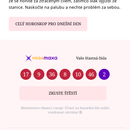
že se honíte za ztraceným cílem, zatímco vlak vyjíždí ze
stanice. Naskočte na palubu a nechte problém za sebou.
CELÝ HOROSKOP PRO DNEŠNÍ DEN
Vaše šťastná čísla
17
9
36
8
10
46
2
ZKUSTE ŠTĚSTÍ
Ministerstvo financí varuje: Účastí na hazardní hře může
vzniknout závislost ⑱