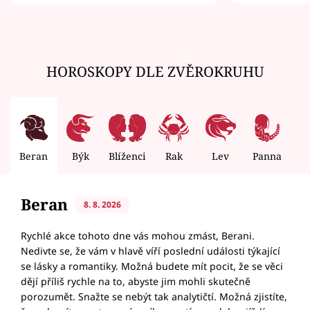
zemřít
HOROSKOPY DLE ZVĚROKRUHU
Beran
Býk
Blíženci
Rak
Lev
Panna
V
Beran
8. 8. 2026
Rychlé akce tohoto dne vás mohou zmást, Berani.
Nedivte se, že vám v hlavě víří poslední události týkající
se lásky a romantiky. Možná budete mít pocit, že se věci
dějí příliš rychle na to, abyste jim mohli skutečně
porozumět. Snažte se nebýt tak analytičtí. Možná zjistíte,