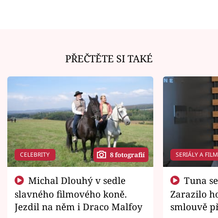
PŘEČTĚTE SI TAKÉ
CELEBRITY
SERIÁLY A FIL
8 fotografií
Michal Dlouhý v sedle
Tuna se chtěl vrátit domů.
slavného filmového koně.
Zarazilo ho
Jezdil na něm i Draco Malfoy
smlouvě př