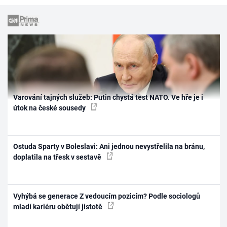
Varování tajných služeb: Putin chystá test NATO. Ve hře je i
útok na české sousedy
Ostuda Sparty v Boleslavi: Ani jednou nevystřelila na bránu,
doplatila na třesk v sestavě
Vyhýbá se generace Z vedoucím pozicím? Podle sociologů
mladí kariéru obětují jistotě