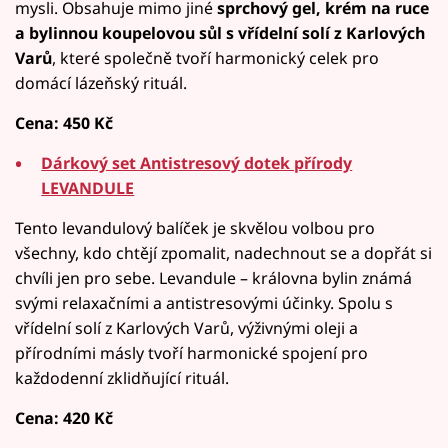
mysli. Obsahuje mimo jiné
sprchový gel, krém na ruce
a bylinnou koupelovou sůl s vřídelní solí z Karlových
Varů
, které společně tvoří harmonický celek pro
domácí lázeňský rituál.
Cena: 450 Kč
Dárkový set Antistresový dotek přírody
LEVANDULE
Tento levandulový balíček je skvělou volbou pro
všechny, kdo chtějí zpomalit, nadechnout se a dopřát si
chvíli jen pro sebe. Levandule – královna bylin známá
svými relaxačními a antistresovými účinky. Spolu s
vřídelní solí z Karlových Varů, výživnými oleji a
přírodními másly tvoří harmonické spojení pro
každodenní zklidňující rituál.
Cena: 420 Kč