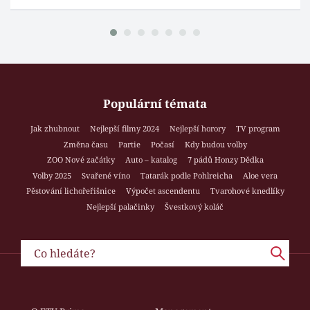
Populární témata
Jak zhubnout
Nejlepší filmy 2024
Nejlepší horory
TV program
Změna času
Partie
Počasí
Kdy budou volby
ZOO Nové začátky
Auto – katalog
7 pádů Honzy Dědka
Volby 2025
Svařené víno
Tatarák podle Pohlreicha
Aloe vera
Pěstování lichořeřišnice
Výpočet ascendentu
Tvarohové knedlíky
Nejlepší palačinky
Švestkový koláč