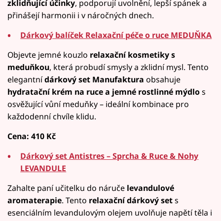
zklidňující účinky
, podporují uvolnění, lepší spánek a
přinášejí harmonii i v náročných dnech.
Dárkový balíček Relaxační péče o ruce MEDUŇKA
Objevte jemné kouzlo
relaxační kosmetiky s
meduňkou
, která probudí smysly a zklidní mysl. Tento
elegantní
dárkový set Manufaktura
obsahuje
hydratační krém na ruce a jemné rostlinné mýdlo
s
osvěžující vůní meduňky – ideální kombinace pro
každodenní chvíle klidu.
Cena: 410 Kč
Dárkový set Antistres – Sprcha & Ruce & Nohy
LEVANDULE
Zahalte paní učitelku do náruče
levandulové
aromaterapie
. Tento
relaxační dárkový set
s
esenciálním levandulovým olejem uvolňuje napětí těla i