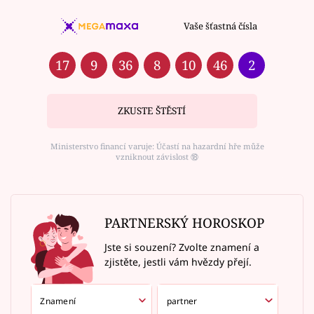
Vaše šťastná čísla
17
9
36
8
10
46
2
ZKUSTE ŠTĚSTÍ
Ministerstvo financí varuje: Účastí na hazardní hře může
vzniknout závislost ⑱
PARTNERSKÝ HOROSKOP
Jste si souzení? Zvolte znamení a
zjistěte, jestli vám hvězdy přejí.