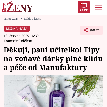
ŽIVĚ
Prima Ženy
■
Móda a krása
Trendy:
Polabí
Inspekce
Prostřeno!
AYTO?
MÓDA A KRÁSA
SDÍLET
Módní alarm
Zrádci
Proměny
16. června 2025 16:30
Komerční sdělení
Děkuji, paní učitelko! Tipy
na voňavé dárky plné klidu
Témata
a péče od Manufaktury
Celebrity
Vztahy
Seriály