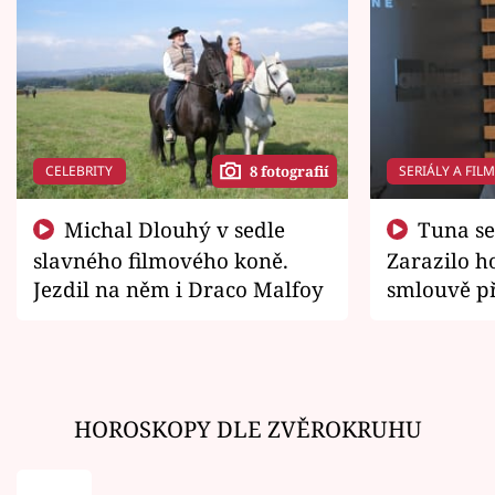
CELEBRITY
SERIÁLY A FIL
8 fotografií
Michal Dlouhý v sedle
Tuna se chtěl vrátit domů.
slavného filmového koně.
Zarazilo ho
Jezdil na něm i Draco Malfoy
smlouvě př
zemřít
HOROSKOPY DLE ZVĚROKRUHU