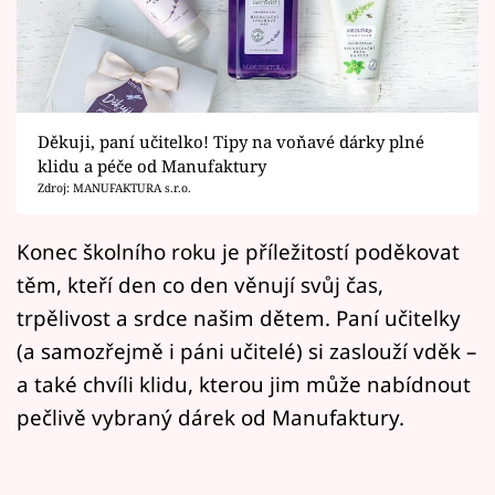
Horoskopy
Sledujte prima+
Filmový festival Karlovy Vary
Děkuji, paní učitelko! Tipy na voňavé dárky plné
Pořady
klidu a péče od Manufaktury
Zdroj: MANUFAKTURA s.r.o.
Mámy sobě
Konec školního roku je příležitostí poděkovat
těm, kteří den co den věnují svůj čas,
Přihlášení
trpělivost a srdce našim dětem. Paní učitelky
(a samozřejmě i páni učitelé) si zaslouží vděk –
Sledujte nás
a také chvíli klidu, kterou jim může nabídnout
pečlivě vybraný dárek od Manufaktury.