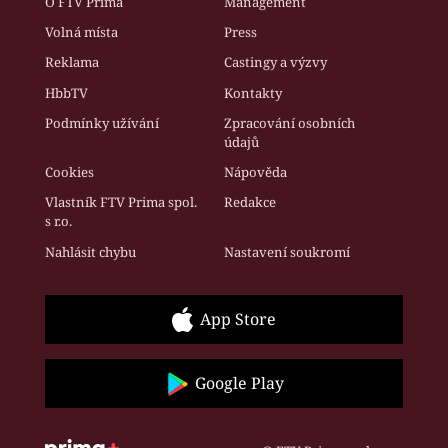
O FTV Prima
Management
Volná místa
Press
Reklama
Castingy a výzvy
HbbTV
Kontakty
Podmínky užívání
Zpracování osobních
údajů
Cookies
Nápověda
Vlastník FTV Prima spol.
Redakce
s r.o.
Nahlásit chybu
Nastavení soukromí
App Store
Google Play