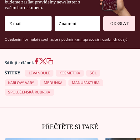
budeme zasílat pravidelný newsletter s
vaším horoskopem.
ODESLAT
Odesláním formuláře souhlasíte s
podmínkami zpracování osobních údajů
Sdílejte článek
ŠTÍTKY
LEVANDULE
KOSMETIKA
SŮL
KARLOVY VARY
MEDUŇKA
MANUFAKTURA
SPOLEČENSKÁ RUBRIKA
PŘEČTĚTE SI TAKÉ