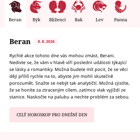
Beran
Býk
Blíženci
Rak
Lev
Panna
V
Beran
8. 8. 2026
Rychlé akce tohoto dne vás mohou zmást, Berani.
Nedivte se, že vám v hlavě víří poslední události týkající
se lásky a romantiky. Možná budete mít pocit, že se věci
dějí příliš rychle na to, abyste jim mohli skutečně
porozumět. Snažte se nebýt tak analytičtí. Možná zjistíte,
že se honíte za ztraceným cílem, zatímco vlak vyjíždí ze
stanice. Naskočte na palubu a nechte problém za sebou.
CELÝ HOROSKOP PRO DNEŠNÍ DEN