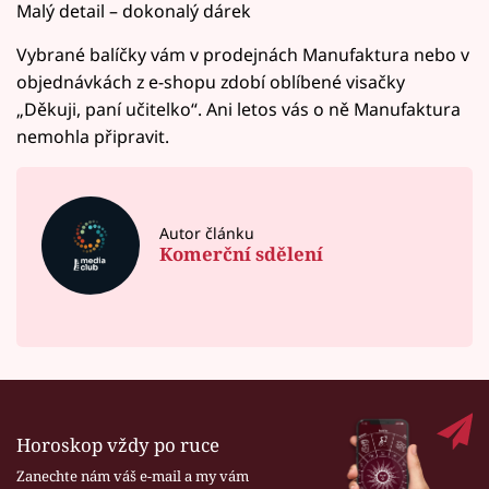
Malý detail – dokonalý dárek
Vybrané balíčky vám v prodejnách Manufaktura nebo v
objednávkách z e-shopu zdobí oblíbené visačky
„Děkuji, paní učitelko“. Ani letos vás o ně Manufaktura
nemohla připravit.
Autor článku
Komerční sdělení
Horoskop vždy po ruce
Zanechte nám váš e-mail a my vám