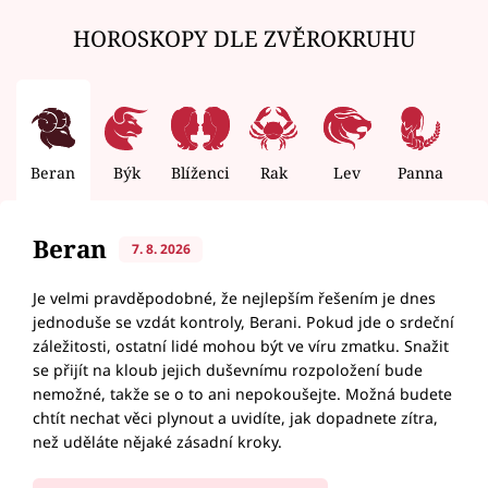
HOROSKOPY DLE ZVĚROKRUHU
Beran
Býk
Blíženci
Rak
Lev
Panna
V
Beran
7. 8. 2026
Je velmi pravděpodobné, že nejlepším řešením je dnes
jednoduše se vzdát kontroly, Berani. Pokud jde o srdeční
záležitosti, ostatní lidé mohou být ve víru zmatku. Snažit
se přijít na kloub jejich duševnímu rozpoložení bude
nemožné, takže se o to ani nepokoušejte. Možná budete
chtít nechat věci plynout a uvidíte, jak dopadnete zítra,
než uděláte nějaké zásadní kroky.