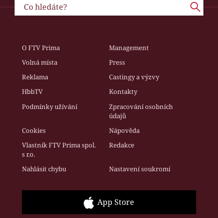
O FTV Prima
Management
Volná místa
Press
Reklama
Castingy a výzvy
HbbTV
Kontakty
Podmínky užívání
Zpracování osobních
údajů
Cookies
Nápověda
Vlastník FTV Prima spol.
Redakce
s r.o.
Nahlásit chybu
Nastavení soukromí
App Store