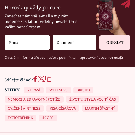
Horoskop vždy po ruce
Zanechte nám váš e-mail a my vám
budeme zasílat pravidelný newsletter s
vaším horoskopem.
ODESLAT
Odesláním formuláře souhlasíte s
podmínkami zpracování osobních údajů
Sdílejte článek
ŠTÍTKY
ZDRAVÍ
WELLNESS
BŘICHO
NEMOCI A ZDRAVOTNÍ POTÍŽE
ŽIVOTNÍ STYL A VOLNÝ ČAS
CVIČENÍ A FITNESS
KISA CÍSAŘOVÁ
MARTIN ŠŤASTNÝ
FYZIOTRÉNINK
4CORE