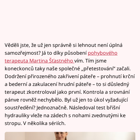
Věděli jste, že už jen správně si lehnout není úplná
samozřejmost? Já to díky působení
pohybového
terapeuta Martina Šťastného
vím. Tím jsme
koneckonců taky naše společné „přetestování“ začali.
Dodržení přirozeného zakřivení páteře – prohnutí krční
a bederní a zakulacení hrudní páteře – to si důsledný
terapeut zkontroloval jako první. Kontrola a srovnání
pánve rovněž nechybělo. Byl už jen to úkol vyžadující
soustředění? Jednoznačně. Následoval test břišní
hydrauliky vleže na zádech s nohami zvednutými ke
stropu. V několika sériích.