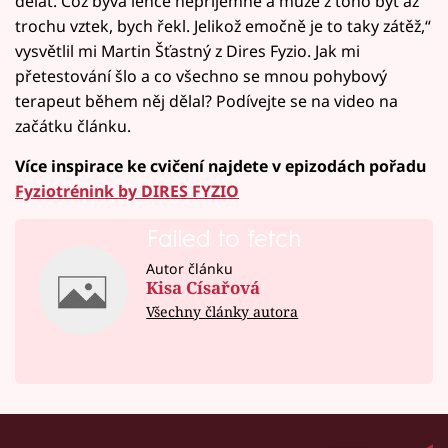
dělat. Což bývá lehce nepříjemné a může z toho být až
trochu vztek, bych řekl. Jelikož emočně je to taky zátěž,“
vysvětlil mi Martin Šťastný z Dires Fyzio. Jak mi
přetestování šlo a co všechno se mnou pohybový
terapeut během něj dělal? Podívejte se na video na
začátku článku.
Více inspirace ke cvičení najdete v epizodách pořadu
Fyziotrénink by DIRES FYZIO
Failed to fetch
Autor článku
Kisa Císařová
Všechny články autora