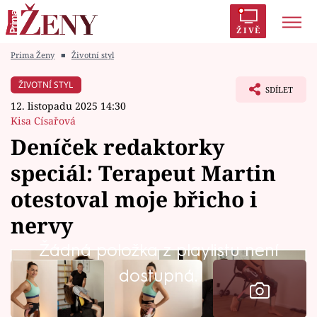
ŽIVĚ
Prima Ženy
■
Životní styl
ŽIVOTNÍ STYL
SDÍLET
12. listopadu 2025 14:30
Témata
Kisa Císařová
Deníček redaktorky
Celebrity
speciál: Terapeut Martin
Vztahy
otestoval moje břicho i
Seriály
nervy
Žádná položka z playlistu není
Horoskopy
dostupná.
Sledujte prima+