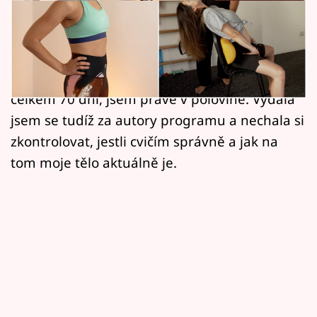
Filmový festival Karlovy Vary
Realita mých současných dní zahrnuje už 35
Pořady
dní cvičení online programu nazvaného
4Core. Jelikož má tento tréninkový program
Mámy sobě
celkem 70 dní, jsem právě v polovině. Vydala
jsem se tudíž za autory programu a nechala si
Přihlášení
zkontrolovat, jestli cvičím správně a jak na
tom moje tělo aktuálně je.
Sledujte nás