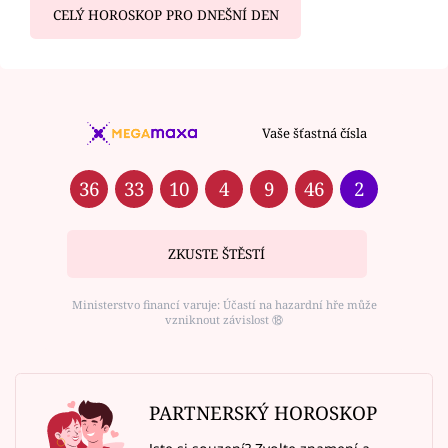
CELÝ HOROSKOP PRO DNEŠNÍ DEN
Vaše šťastná čísla
36
33
10
4
9
46
2
ZKUSTE ŠTĚSTÍ
Ministerstvo financí varuje: Účastí na hazardní hře může
vzniknout závislost ⑱
PARTNERSKÝ HOROSKOP