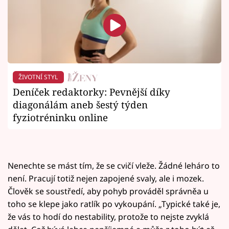
ŽIVOTNÍ STYL
Deníček redaktorky: Pevnější díky
diagonálám aneb šestý týden
fyziotréninku online
Nenechte se mást tím, že se cvičí vleže. Žádné leháro to
není. Pracují totiž nejen zapojené svaly, ale i mozek.
Člověk se soustředí, aby pohyb prováděl správněa u
toho se klepe jako ratlík po vykoupání. „Typické také je,
že vás to hodí do nestability, protože to nejste zvyklá