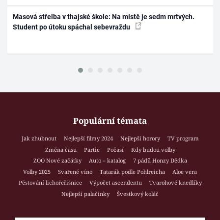
Masová střelba v thajské škole: Na místě je sedm mrtvých.
Student po útoku spáchal sebevraždu
Populární témata
Jak zhubnout
Nejlepší filmy 2024
Nejlepší horory
TV program
Změna času
Partie
Počasí
Kdy budou volby
ZOO Nové začátky
Auto – katalog
7 pádů Honzy Dědka
Volby 2025
Svařené víno
Tatarák podle Pohlreicha
Aloe vera
Pěstování lichořeřišnice
Výpočet ascendentu
Tvarohové knedlíky
Nejlepší palačinky
Švestkový koláč