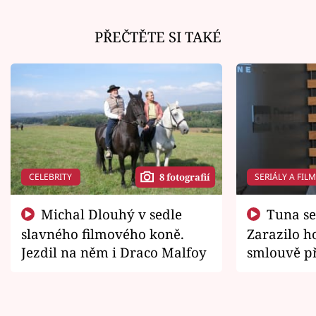
PŘEČTĚTE SI TAKÉ
CELEBRITY
SERIÁLY A FIL
8 fotografií
Michal Dlouhý v sedle
Tuna se chtěl vrátit domů.
slavného filmového koně.
Zarazilo ho
Jezdil na něm i Draco Malfoy
smlouvě př
zemřít